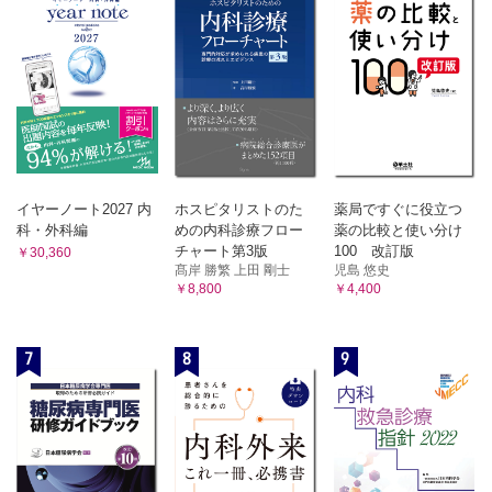
イヤーノート2027 内
ホスピタリストのた
薬局ですぐに役立つ
科・外科編
めの内科診療フロー
薬の比較と使い分け
チャート第3版
100 改訂版
￥30,360
髙岸 勝繁 上田 剛士
児島 悠史
￥8,800
￥4,400
7
8
9