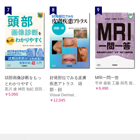
7
8
9
頭部画像診断をもっ
好発部位でみる皮膚
MRI一問一答
平井 俊範 工藤 與亮 堀...
とわかりやすく
疾患アトラス 頭
￥6,490
黒川 遼 神田 知紀 原田...
部・顔
￥5,060
Visual Dermat...
￥12,045