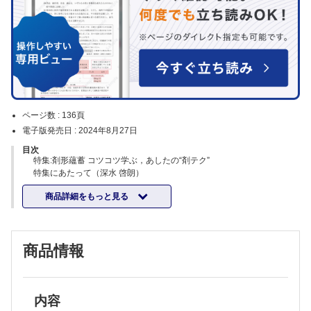
ページ数 :
136頁
電子版発売日 :
2024年8月27日
目次
特集:剤形蘊蓄 コツコツ学ぶ，あしたの“剤テク”
特集にあたって（深水 啓朗）
直面する疑問から学ぶ「経口剤」の剤テク
商品詳細をもっと見る
【錠剤】
・錠剤を粉砕するとどのくらいロスするの？（吉田 直樹 ほか）
・錠剤に「リン」が入ってるって本当？（安楽 誠 ほか）
・先発医薬品とジェネリック医薬品で，一包化・粉砕の可否に違いはあ
商品情報
るの？（吉田 直樹 ほか）
・割線のある錠剤なら半錠にできますか？（吉田 直樹 ほか）
・乳糖不耐症の患者に乳糖が含まれている製剤を投与してもいいです
か？（深水 啓朗）
・生菌製剤って抗菌薬と併用でどこまで生きているの？（吉田 直樹
内容
ほか）