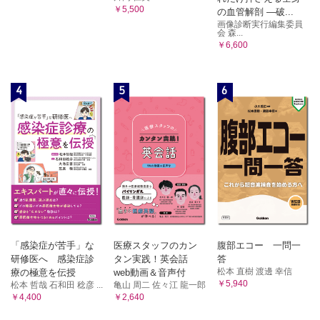
￥5,500
の血管解剖 ―破...
画像診断実行編集委員
会 森...
￥6,600
4
5
6
「感染症が苦手」な
医療スタッフのカン
腹部エコー 一問一
研修医へ 感染症診
タン実践！英会話
答
松本 直樹 渡邊 幸信
療の極意を伝授
web動画＆音声付
￥5,940
松本 哲哉 石和田 稔彦 ...
亀山 周二 佐々江 龍一郎
￥4,400
￥2,640