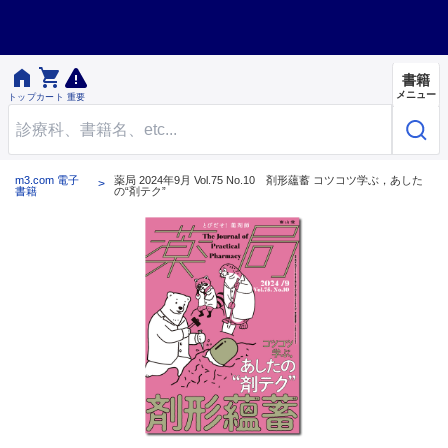


書籍
メニュー
トップ
カート
重要
m3.com 電子
薬局 2024年9月 Vol.75 No.10 剤形蘊蓄 コツコツ学ぶ，あした
書籍
の“剤テク”