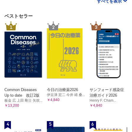
すべてを表示
ベストセラー
1
2
3
Common Diseases
今日の治療薬2026
サンフォード感染症
伊豆津 宏二 今井 靖 桑...
Up to date 改訂2版
治療ガイド2026
￥4,840
板金 広 上田 剛士 矢吹...
Henry F. Cham...
￥13,200
￥4,840
4
5
6