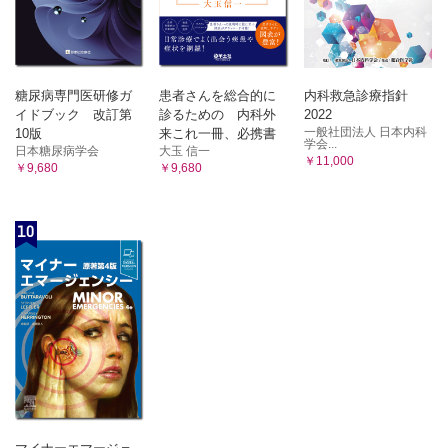
糖尿病専門医研修ガ
患者さんを総合的に
内科救急診療指針
イドブック 改訂第
診るための 内科外
2022
一般社団法人 日本内科
10版
来これ一冊、必携書
学会...
日本糖尿病学会
大玉 信一
￥11,000
￥9,680
￥9,680
10