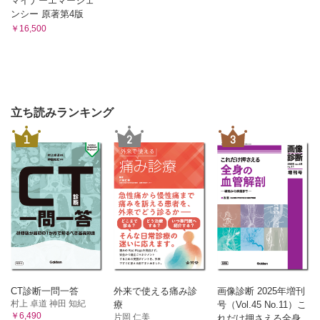
マイナーエマージェ
ンシー 原著第4版
￥16,500
立ち読みランキング
1
2
3
CT診断一問一答
外来で使える痛み診
画像診断 2025年増刊
村上 卓道 神田 知紀
療
号（Vol.45 No.11）こ
￥6,490
片岡 仁美
れだけ押さえる全身