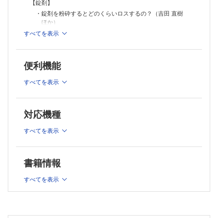
健一）
【錠剤】
・ゲル化する点眼剤の特徴は？（山本 佳久）
・錠剤を粉砕するとどのくらいロスするの？（吉田 直樹
【坐剤】
ほか）
・一度融解した坐剤は冷やして固めて使ってよいの？（山本 佳久）
・錠剤に「リン」が入ってるって本当？（安楽 誠 ほ
すべてを表示
・経口剤と坐剤の用量は同一なの？（山本 佳久）
か）
【吸入剤】
・先発医薬品とジェネリック医薬品で，一包化・粉砕の可否
・ネブライザー，pMDI，DPI，SMIは何が違う？（坂野 昌志）
に違いはあるの？（吉田 直樹 ほか）
・ネブライザーで使用する溶解液の種類は違っても大丈夫？（坂野 昌
便利機能
志）
・割線のある錠剤なら半錠にできますか？（吉田 直樹 ほ
・吸入液どうしを混合しても大丈夫？（坂野 昌志）
か）
すべてを表示
【注射剤】
・乳糖不耐症の患者に乳糖が含まれている製剤を投与しても
・中心静脈栄養（TPN）の側管から脂肪乳剤を投与してもいい？（吉田
いいですか？（深水 啓朗）
直樹 ほか）
・生菌製剤って抗菌薬と併用でどこまで生きているの？（吉
対応機種
直面する疑問から学ぶ「処方薬選択」の剤テク
田 直樹 ほか）
・フォーミュラリ導入のメリットは？ 課題は？ ─処方薬選択の観点か
【散剤】
すべてを表示
ら─（百 賢二 ほか）
・先発医薬品からジェネリック医薬品に変更する際の注意点は？（百
・混合した散剤の期限は何を目安にすればよいですか？（島
賢二 ほか）
﨑 学）
・先行バイオ医薬品からバイオシミラーに変更する際の注意点は？（百
・分包機の使用後，特に丁寧に掃除するべき薬は？（島﨑
書籍情報
賢二 ほか）
学）
・ビスホスホネート製剤の剤形選択のポイントは？（百 賢二 ほ
すべてを表示
【水剤】
か）
・シロップ剤どうしの混合で配合変化はあるの？（山本 佳
シリーズ
久）
えびさんぽ
・水剤の長期処方では，どのように交付したらよいの？（山
医薬品の製剤学的な違いは薬剤効果にも影響しますか？