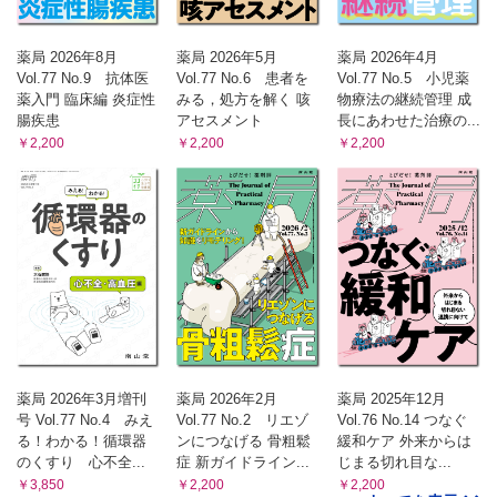
〈参拾参ノ型〉重症患者の栄養療法は急性期から積極的に介
入せよ！
（大久保 綾香）
薬局 2026年8月
薬局 2026年5月
薬局 2026年4月
Gebaita?! 薬剤師の語ログ
Vol.77 No.9 抗体医
Vol.77 No.6 患者を
Vol.77 No.5 小児薬
〈第33回〉だまされたと思って飲みなさい
薬入門 臨床編 炎症性
みる，処方を解く 咳
物療法の継続管理 成
腸疾患
アセスメント
長にあわせた治療の...
（大西 伸幸）
￥2,200
￥2,200
￥2,200
薬局 2026年3月増刊
薬局 2026年2月
薬局 2025年12月
号 Vol.77 No.4 みえ
Vol.77 No.2 リエゾ
Vol.76 No.14 つなぐ
る！わかる！循環器
ンにつなげる 骨粗鬆
緩和ケア 外来からは
のくすり 心不全...
症 新ガイドライン...
じまる切れ目な...
￥3,850
￥2,200
￥2,200