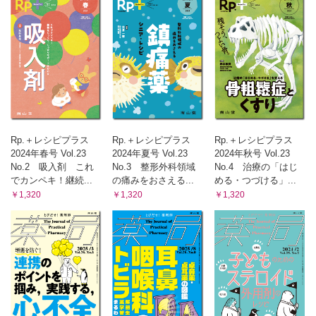
【坐剤】
・一度融解した坐剤は冷やして固めて使ってよいの？（山本
佳久）
・経口剤と坐剤の用量は同一なの？（山本 佳久）
【吸入剤】
・ネブライザー，pMDI，DPI，SMIは何が違う？（坂野 昌
志）
・ネブライザーで使用する溶解液の種類は違っても大丈夫？
（坂野 昌志）
Rp.＋レシピプラス
Rp.＋レシピプラス
Rp.＋レシピプラス
・吸入液どうしを混合しても大丈夫？（坂野 昌志）
2024年春号 Vol.23
2024年夏号 Vol.23
2024年秋号 Vol.23
【注射剤】
No.2 吸入剤 これ
No.3 整形外科領域
No.4 治療の「はじ
・中心静脈栄養（TPN）の側管から脂肪乳剤を投与してもい
でカンペキ！継続...
の痛みをおさえる...
める・つづける」...
い？（吉田 直樹 ほか）
￥1,320
￥1,320
￥1,320
直面する疑問から学ぶ「処方薬選択」の剤テク
・フォーミュラリ導入のメリットは？ 課題は？ ─処方薬選
択の観点から─（百 賢二 ほか）
・先発医薬品からジェネリック医薬品に変更する際の注意点
は？（百 賢二 ほか）
・先行バイオ医薬品からバイオシミラーに変更する際の注意
点は？（百 賢二 ほか）
・ビスホスホネート製剤の剤形選択のポイントは？（百