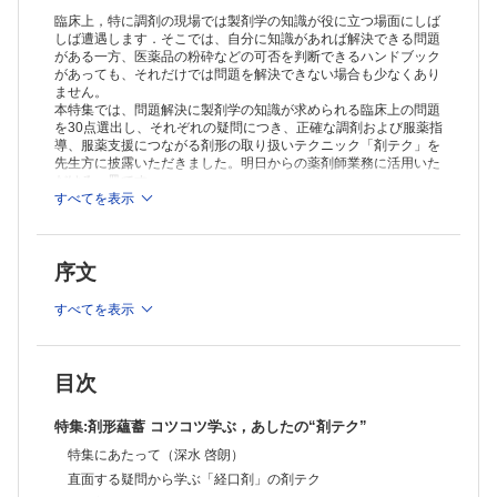
【散剤】
臨床上，特に調剤の現場では製剤学の知識が役に立つ場面にしば
・混合した散剤の期限は何を目安にすればよいですか？（島﨑 学）
しば遭遇します．そこでは、自分に知識があれば解決できる問題
がある一方、医薬品の粉砕などの可否を判断できるハンドブック
・分包機の使用後，特に丁寧に掃除するべき薬は？（島﨑 学）
があっても、それだけでは問題を解決できない場合も少なくあり
【水剤】
ません。
・シロップ剤どうしの混合で配合変化はあるの？（山本 佳久）
本特集では、問題解決に製剤学の知識が求められる臨床上の問題
・水剤の長期処方では，どのように交付したらよいの？（山本 佳久）
を30点選出し、それぞれの疑問につき、正確な調剤および服薬指
直面する疑問から学ぶ「外用剤・注射剤」の剤テク
導、服薬支援につながる剤形の取り扱いテクニック「剤テク」を
【貼付剤】
先生方に披露いただきました。明日からの薬剤師業務に活用いた
・貼付剤は切断してもよいの？（山本 佳久）
だける一冊です。
・成人と高齢者ではツロブテロールテープ貼付後の主成分の吸収は同等
すべてを表示
なの？（山本 佳久）
≫ 「薬局」最新号・バックナンバーはこちら
・同一成分でも剤形によって使用回数が異なるのはなぜ？（島﨑
≫
「薬局」年間購読、受付中！
学）
序文
・貼付剤を長時間貼ると放出速度は下がる？ 効果は変わらない？（島
※本製品はPCでの閲覧も可能です。
﨑 学）
「購入済ライセンス一覧」よりオンライン環境でPDF版をご覧い
すべてを表示
・開封後はなるべく早く使用してっていうけど実際どれくらい？（島﨑
ただけます。詳細は
こちら
でご確認ください。
学）
【軟膏剤】
・皮膚外用剤の混合と安定性はどこに注目したらよいの？（山本 佳
目次
久）
・軟膏を基剤で希釈したらその分効力も弱くなる？（山本 佳久）
特集:剤形蘊蓄 コツコツ学ぶ，あしたの“剤テク”
・液滴分散型軟膏とは？（山本 佳久）
特集にあたって（深水 啓朗）
【点眼剤】
・先発医薬品とジェネリック医薬品で，点眼容器に違いはある？（下川
直面する疑問から学ぶ「経口剤」の剤テク