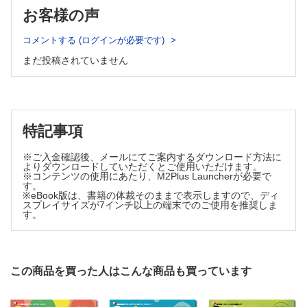
本 佳久）
（青島 周一）
お客様の声
ぐっとよくなる！ 漢方処方 快訣ビフォーアフター
直面する疑問から学ぶ「外用剤・注射剤」の剤テク
〈第9回〉“漫然処方”に陥りやすい漢方薬
【貼付剤】
ポリファーマシー処方の思わぬ落とし穴
コメントする (ログインが必要です)
・貼付剤は切断してもよいの？（山本 佳久）
（津田 篤太郎）
まだ投稿されていません
医薬品適正使用・育薬フラッシュニュース
・成人と高齢者ではツロブテロールテープ貼付後の主成分の
・レスベラトロール併⽤でセレコキシブの⾎中濃度上昇
吸収は同等なの？（山本 佳久）
・⾼齢者の運転能⼒に影響する服⽤薬
・同一成分でも剤形によって使用回数が異なるのはなぜ？
（佐藤 宏樹 澤田 康文）
（島﨑 学）
ガチではじめる マジでわかる 経口抗がん薬
・貼付剤を長時間貼ると放出速度は下がる？ 効果は変わら
経口抗がん薬の客観的アドヒアランス評価
特記事項
ない？（島﨑 学）
（川上 和宜）
・開封後はなるべく早く使用してっていうけど実際どれくら
飲み合わせ研究所 子どもの服薬Tips
※ご入金確認後、メールにてご案内するダウンロード方法に
い？（島﨑 学）
〈第21回〉ファモチジン製剤（細粒およびOD錠）
よりダウンロードしていただくとご使用いただけます。
（小嶋 純 米子 真記）
※コンテンツの使用にあたり、M2Plus Launcherが必要で
【軟膏剤】
す。
薬剤師力の型 新たな思考と行動プランを手に入れろ！
・皮膚外用剤の混合と安定性はどこに注目したらよいの？
※eBook版は、書籍の体裁そのままで表示しますので、ディ
〈参拾参ノ型〉重症患者の栄養療法は急性期から積極的に介入せよ！
（山本 佳久）
スプレイサイズが7インチ以上の端末でのご使用を推奨しま
（大久保 綾香）
す。
・軟膏を基剤で希釈したらその分効力も弱くなる？（山本
Gebaita?! 薬剤師の語ログ
佳久）
〈第33回〉だまされたと思って飲みなさい
・液滴分散型軟膏とは？（山本 佳久）
（大西 伸幸）
【点眼剤】
この商品を買った人はこんな商品も買っています
・先発医薬品とジェネリック医薬品で，点眼容器に違いはあ
る？（下川 健一）
・ゲル化する点眼剤の特徴は？（山本 佳久）