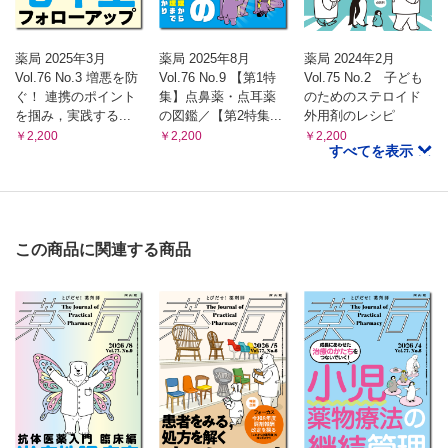
賢二 ほか）
シリーズ
えびさんぽ
薬局 2025年3月
薬局 2025年8月
薬局 2024年2月
医薬品の製剤学的な違いは薬剤効果にも影響しますか？
Vol.76 No.3 増悪を防
Vol.76 No.9 【第1特
Vol.75 No.2 子ども
ぐ！ 連携のポイント
集】点鼻薬・点耳薬
のためのステロイド
（青島 周一）
を掴み，実践する...
の図鑑／【第2特集...
外用剤のレシピ
ぐっとよくなる！ 漢方処方 快訣ビフォーアフター
￥2,200
￥2,200
￥2,200
〈第9回〉“漫然処方”に陥りやすい漢方薬
すべてを表示
ポリファーマシー処方の思わぬ落とし穴
（津田 篤太郎）
医薬品適正使用・育薬フラッシュニュース
・レスベラトロール併⽤でセレコキシブの⾎中濃度上昇
この商品に関連する商品
・⾼齢者の運転能⼒に影響する服⽤薬
（佐藤 宏樹 澤田 康文）
ガチではじめる マジでわかる 経口抗がん薬
経口抗がん薬の客観的アドヒアランス評価
（川上 和宜）
飲み合わせ研究所 子どもの服薬Tips
〈第21回〉ファモチジン製剤（細粒およびOD錠）
（小嶋 純 米子 真記）
薬剤師力の型 新たな思考と行動プランを手に入れろ！