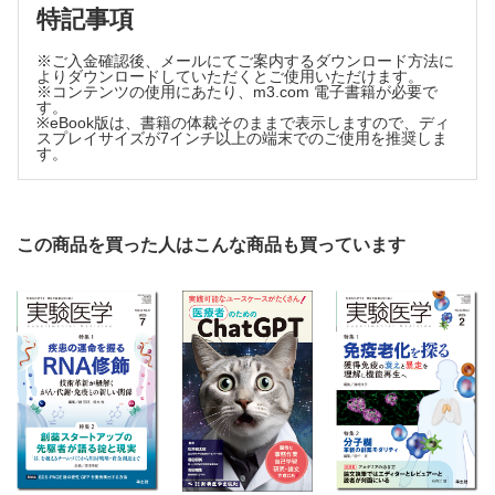
カレントトピックス
特記事項
ウイルス防御機構を利用したがんの進化と薬剤耐性化［磯崎
英子］
※ご入金確認後、メールにてご案内するダウンロード方法に
タンパク質の複合体形成を監視する新たな品質管理経路の発
よりダウンロードしていただくとご使用いただけます。
※コンテンツの使用にあたり、m3.com 電子書籍が必要で
見［八木田悠一，Ramanujan S. Hegde］
す。
ピロリ菌感染が引き起こす胃上皮幹細胞ニッチにおける平面
※eBook版は、書籍の体裁そのままで表示しますので、ディ
スプレイサイズが7インチ以上の端末でのご使用を推奨しま
内細胞極性の脱制御［金光昌史］
す。
自然免疫応答の遺伝的多様性を単一細胞分解能で理解する
［熊坂夏彦］
クローズアップ実験法
簡単！3つの工夫で超時短ウエスタンブロッティング［東 小
この商品を買った人はこんな商品も買っています
百合，片桐康博］
連載再開 挑戦する人―サイエンスと歩む私の奮闘記
アカデミアの限界を超えて創薬・診断法開発に挑む！［渡
辺 亮］
実践ImageJ 型で学ぶ生物画像解析
型の実践❶ 核膜に移行するタンパク質の動態を測定する
③［三浦耕太］
最終回 サイレントエラーをなくす実験のコツ
人間関係の大切さ［板倉英祐］
Conference & Workshop “参加しました”
希少疾患の診断に総力戦で取り組む［藤原豊史，土肥栄祐］