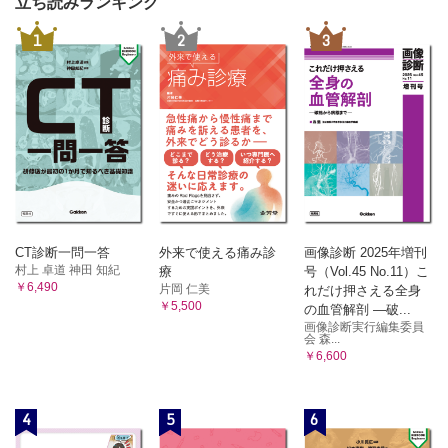
立ち読みランキング
1
2
3
CT診断一問一答
外来で使える痛み診
画像診断 2025年増刊
村上 卓道 神田 知紀
療
号（Vol.45 No.11）こ
￥6,490
片岡 仁美
れだけ押さえる全身
￥5,500
の血管解剖 ―破...
画像診断実行編集委員
会 森...
￥6,600
4
5
6