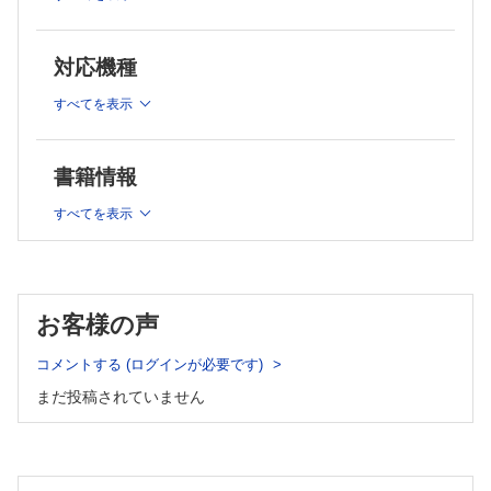
クローズアップ実験法
ゲノムデータ解析とAI技術を駆使した希少疾患診療の展望［鈴
簡単！3つの工夫で超時短ウエスタンブロッティング［東 小百合，片桐
木智尚，高山 順，田宮 元］
康博］
細胞組織像に対する発見的AIと生成AI［谷内真美，植木優夫，
対応機種
連載再開 挑戦する人―サイエンスと歩む私の奮闘記
赤塚 純，木村 剛，山本陽一朗］
アカデミアの限界を超えて創薬・診断法開発に挑む！［渡辺 亮］
［Short Article］物理法則をシミュレートするニューラルネッ
実践ImageJ 型で学ぶ生物画像解析
すべてを表示
トワーク［上田修功］
型の実践❶ 核膜に移行するタンパク質の動態を測定する③［三浦耕
［Short Article］未来に向けて：量子コンピュータと機械学習
太］
［藤井啓祐］
最終回 サイレントエラーをなくす実験のコツ
書籍情報
人間関係の大切さ［板倉英祐］
いま知りたい!!
Conference & Workshop “参加しました”
すべてを表示
腸内細菌とがん免疫応答―がん免疫療法の有効性を高める一つ
希少疾患の診断に総力戦で取り組む［藤原豊史，土肥栄祐］
の鍵
ラボレポート―独立編―
馬場勇太，吉村 清
オクラホマで研究室を立ち上げる―Department of Cell Biology,
University of Oklahoma Health Sciences Center［蟹江共春］
連載
Opinion-研究の現場から
News & Hot Paper Digest
お客様の声
MOOCsで世界中の大学にオンライン留学しよう！［辰本彩香，吉田希
変幻自在！量体数を変えて異なる機能を生み出すイオンチャ
生］
ネル［入江克雅］
バイオでパズる！
コメントする (ログインが必要です)
キーボードを復元せよ［山田力志］
複数標的薬開発の成功が意味するところ［佐々木 努］
まだ投稿されていません
腫瘍組織内好中球の免疫代謝リワイヤリングとがん免疫［神
﨑 展］
FDA，「ラボ開発テスト」に対する承認審査の強化方針を発
表［MSA Partners］