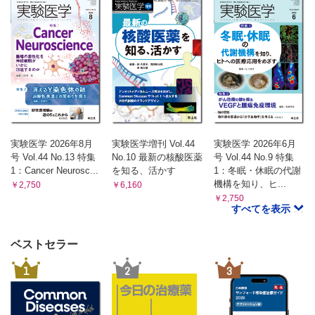
実験医学 2026年8月
実験医学増刊 Vol.44
実験医学 2026年6月
号 Vol.44 No.13 特集
No.10 最新の核酸医薬
号 Vol.44 No.9 特集
1：Cancer Neurosc...
を知る、活かす
1：冬眠・休眠の代謝
機構を知り、ヒ...
￥2,750
￥6,160
￥2,750
すべてを表示
ベストセラー
1
2
3