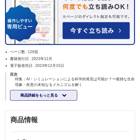
ページ数 :
129頁
書籍発行日 :
2023年12月
電子版発売日 :
2023年12月15日
目次
特集：AI・シミュレーションによる科学的発見は可能か？〜複雑な生命
現象・疾患の未知なるメカニズムを解く
企画／山本陽一朗
商品詳細をもっと見る
概論―AI・シミュレーションによる科学的発見へ向けて［山本陽一朗］
創薬におけるAIとシミュレーション［奥野恭史］
分子生成AIによる新規機能性分子の発見に向けて［石田祥一，隅田真
人，寺山 慧，津田宏治］
商品情報
時系列のマルチオミクス解析による生命現象の理解［久保田浩行］
がんの免疫逃避進化のシミュレーションモデル研究［波江野 洋，佐伯
晃一］
ゲノムデータ解析とAI技術を駆使した希少疾患診療の展望［鈴木智尚，