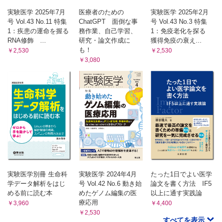
ラボレポート―独立編―
実験医学 2025年7月
医療者のための
実験医学 2025年2月
オクラホマで研究室を立ち上げる―Department of Cell
号 Vol.43 No.11 特集
ChatGPT 面倒な事
号 Vol.43 No.3 特集
Biology, University of Oklahoma Health Sciences
1：疾患の運命を握る
務作業、自己学習、
1：免疫老化を探る
Center［蟹江共春］
RNA修飾 ...
研究・論文作成に
獲得免疫の衰え...
Opinion-研究の現場から
も！
￥2,530
￥2,530
MOOCsで世界中の大学にオンライン留学しよう！［辰本彩
￥3,080
香，吉田希生］
バイオでパズる！
キーボードを復元せよ［山田力志］
実験医学別冊 生命科
実験医学 2024年4月
たった1日でよい医学
学データ解析をはじ
号 Vol.42 No.6 動き始
論文を書く方法 IF5
める前に読む本
めたゲノム編集の医
以上に通す実践論
療応用
￥3,960
￥4,400
￥2,530
すべてを表示