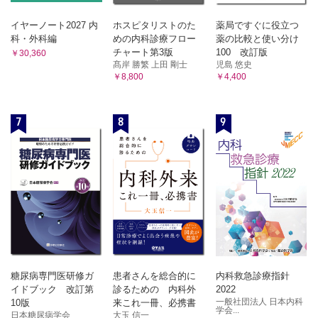
イヤーノート2027 内
ホスピタリストのた
薬局ですぐに役立つ
科・外科編
めの内科診療フロー
薬の比較と使い分け
チャート第3版
100 改訂版
￥30,360
髙岸 勝繁 上田 剛士
児島 悠史
￥8,800
￥4,400
7
8
9
糖尿病専門医研修ガ
患者さんを総合的に
内科救急診療指針
イドブック 改訂第
診るための 内科外
2022
一般社団法人 日本内科
10版
来これ一冊、必携書
学会...
日本糖尿病学会
大玉 信一