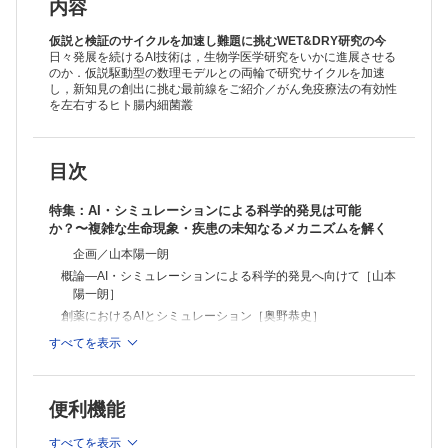
高山 順，田宮 元］
内容
細胞組織像に対する発見的AIと生成AI［谷内真美，植木優夫，赤塚
純，木村 剛，山本陽一朗］
仮説と検証のサイクルを加速し難題に挑むWET&DRY研究の今
［Short Article］物理法則をシミュレートするニューラルネットワーク
日々発展を続けるAI技術は，生物学医学研究をいかに進展させる
のか．仮説駆動型の数理モデルとの両輪で研究サイクルを加速
［上田修功］
し，新知見の創出に挑む最前線をご紹介／がん免疫療法の有効性
［Short Article］未来に向けて：量子コンピュータと機械学習［藤井啓
を左右するヒト腸内細菌叢
祐］
いま知りたい!!
腸内細菌とがん免疫応答―がん免疫療法の有効性を高める一つの鍵
馬場勇太，吉村 清
目次
連載
News & Hot Paper Digest
特集：AI・シミュレーションによる科学的発見は可能
変幻自在！量体数を変えて異なる機能を生み出すイオンチャネル［入江
か？〜複雑な生命現象・疾患の未知なるメカニズムを解く
克雅］
企画／山本陽一朗
複数標的薬開発の成功が意味するところ［佐々木 努］
腫瘍組織内好中球の免疫代謝リワイヤリングとがん免疫［神﨑 展］
概論―AI・シミュレーションによる科学的発見へ向けて［山本
FDA，「ラボ開発テスト」に対する承認審査の強化方針を発表［MSA
陽一朗］
Partners］
創薬におけるAIとシミュレーション［奥野恭史］
カレントトピックス
分子生成AIによる新規機能性分子の発見に向けて［石田祥一，
すべてを表示
ウイルス防御機構を利用したがんの進化と薬剤耐性化［磯崎英子］
隅田真人，寺山 慧，津田宏治］
タンパク質の複合体形成を監視する新たな品質管理経路の発見［八木田
時系列のマルチオミクス解析による生命現象の理解［久保田浩
悠一，Ramanujan S. Hegde］
行］
ピロリ菌感染が引き起こす胃上皮幹細胞ニッチにおける平面内細胞極性
便利機能
の脱制御［金光昌史］
がんの免疫逃避進化のシミュレーションモデル研究［波江野
自然免疫応答の遺伝的多様性を単一細胞分解能で理解する［熊坂夏彦］
洋，佐伯晃一］
すべてを表示