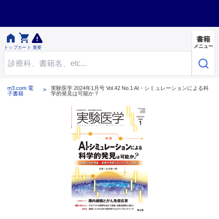


書籍
メニュー
トップ
カート
重要
m3.com 電
実験医学 2024年1月号 Vol.42 No.1 AI・シミュレーションによる科
子書籍
学的発見は可能か？