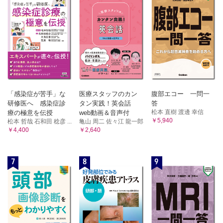
「感染症が苦手」な
医療スタッフのカン
腹部エコー 一問一
研修医へ 感染症診
タン実践！英会話
答
松本 直樹 渡邊 幸信
療の極意を伝授
web動画＆音声付
￥5,940
松本 哲哉 石和田 稔彦 ...
亀山 周二 佐々江 龍一郎
￥4,400
￥2,640
7
8
9