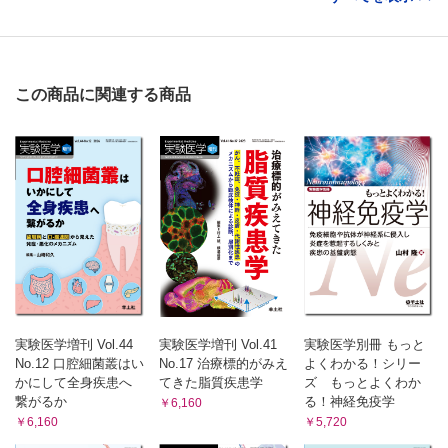
この商品に関連する商品
実験医学増刊 Vol.44
実験医学増刊 Vol.41
実験医学別冊 もっと
No.12 口腔細菌叢はい
No.17 治療標的がみえ
よくわかる！シリー
かにして全身疾患へ
てきた脂質疾患学
ズ もっとよくわか
繋がるか
る！神経免疫学
￥6,160
￥6,160
￥5,720