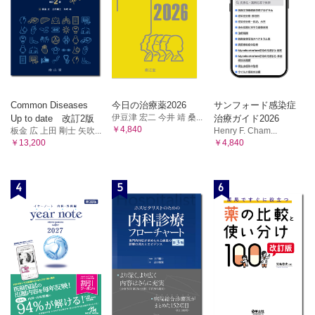
Common Diseases
今日の治療薬2026
サンフォード感染症
伊豆津 宏二 今井 靖 桑...
Up to date 改訂2版
治療ガイド2026
￥4,840
板金 広 上田 剛士 矢吹...
Henry F. Cham...
￥13,200
￥4,840
4
5
6