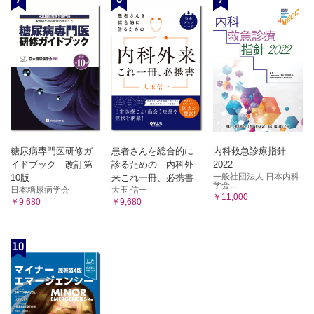
糖尿病専門医研修ガ
患者さんを総合的に
内科救急診療指針
イドブック 改訂第
診るための 内科外
2022
一般社団法人 日本内科
10版
来これ一冊、必携書
学会...
日本糖尿病学会
大玉 信一
￥11,000
￥9,680
￥9,680
10