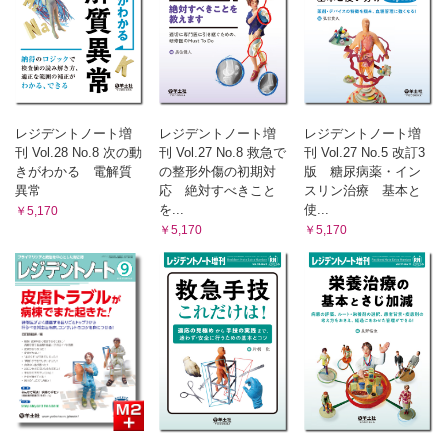
レジデントノート増
レジデントノート増
レジデントノート増
刊 Vol.28 No.8 次の動
刊 Vol.27 No.8 救急で
刊 Vol.27 No.5 改訂3
きがわかる 電解質
の整形外傷の初期対
版 糖尿病薬・イン
異常
応 絶対すべきこと
スリン治療 基本と
を...
使...
￥5,170
￥5,170
￥5,170