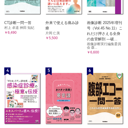
CT診断一問一答
外来で使える痛み診
画像診断 2025年増刊
村上 卓道 神田 知紀
療
号（Vol.45 No.11）こ
￥6,490
片岡 仁美
れだけ押さえる全身
￥5,500
の血管解剖 ―破...
画像診断実行編集委員
会 森...
￥6,600
4
5
6