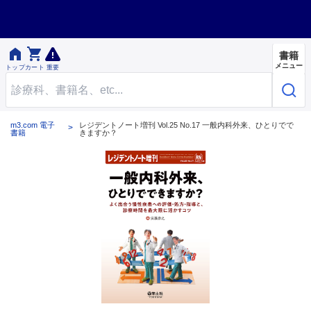


書籍
メニュー
トップ
カート
重要
m3.com 電子
レジデントノート増刊 Vol.25 No.17 一般内科外来、ひとりでで
書籍
きますか？