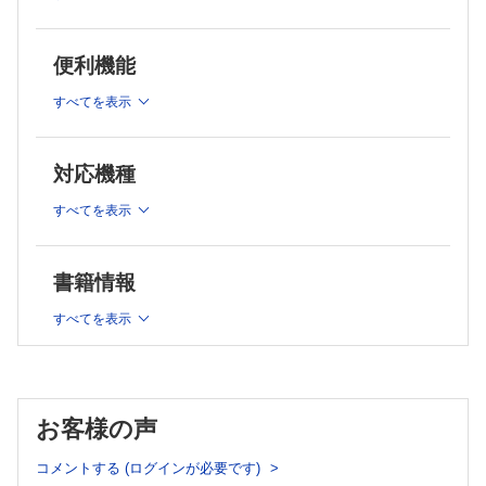
一】
5．高齢者の診かた（フレイル・CGA）【黒岩冴己】
第2章 外来でよく出合う慢性疾患の診かた
便利機能
1．高血圧【森川敬太】
すべてを表示
2．糖尿病【佐々木友里香，山下洋充】
3．脂質異常症【加藤 愛，加藤心良，野口善令】
4．生活習慣病の患者さんへの生活指導【林 亮佑，常石大
対応機種
輝，濱井彩乃】
5．高尿酸血症【長坂祐希，藤川裕恭】
すべてを表示
6．慢性腎臓病（CKD）【山田拓也】
7．骨粗鬆症【髙橋 寛】
8．慢性心不全【小野雅敬，官澤洋平】
書籍情報
9．慢性閉塞性肺疾患（COPD）【高岡沙知】
すべてを表示
10．気管支喘息【羽角勇紀】
11．睡眠時無呼吸症候群【渡部 健】
12．不眠症【宮本侑達】
13．認知症【山本 結，喜瀬守人】
14．甲状腺機能亢進症・低下症【今西 明】
お客様の声
15．片頭痛【原瀬翔平】
16．慢性腰痛症【深瀬 龍】
コメントする (ログインが必要です)