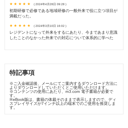
17．内科でも対応したい女性の診療【手銭 駿】
( 2024年4月28日 09:28 )
第3章 外来診療の質がグッとよくなるTips
初期研修で必修である地域研修の一般外来で役に立つ項目が
1．外来診療がうまくいく最適なコミュニケーションの
満載だった。
Tips【張 耀明】
2．外来におけるタイムマネジメント【大﨑崇正，玉野井徹
( 2024年3月10日 16:02 )
彦】
レジデントになって外来をするにあたり、今まであまり意識
したことのなかった外来での対応について体系的に学べた
3．診療報酬に関して知っておきたいこと【松村 伸】
4．「医学的に説明困難な身体症状」を説明する【眞島裕樹】
5．健康診断や人間ドックの異常 〜尿潜血陽性・CTで肺小結
節・エコーで膵嚢胞がみられたら【小林功樹，濱井彩乃】
6．処方に関するTips【松田真和】
7．オンライン診療のTips【川口湧水，吉田 伸】
特記事項
8．患者さんを引き継ぐときのTips【伊豆倉 遥】
※ご入金確認後、メールにてご案内するダウンロード方法に
索引
よりダウンロードしていただくとご使用いただけます。
※コンテンツの使用にあたり、m3.com 電子書籍が必要で
す。
※eBook版は、書籍の体裁そのままで表示しますので、ディ
スプレイサイズが7インチ以上の端末でのご使用を推奨しま
す。