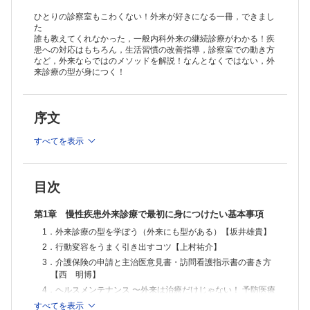
ひとりの診察室もこわくない！外来が好きになる一冊，できまし
た
誰も教えてくれなかった，一般内科外来の継続診療がわかる！疾
患への対応はもちろん，生活習慣の改善指導，診察室での動き方
など，外来ならではのメソッドを解説！なんとなくではない，外
来診療の型が身につく！
序文
すべてを表示
目次
第1章 慢性疾患外来診療で最初に身につけたい基本事項
1．外来診療の型を学ぼう（外来にも型がある）【坂井雄貴】
2．行動変容をうまく引き出すコツ【上村祐介】
3．介護保険の申請と主治医意見書・訪問看護指示書の書き方
【西 明博】
4．ヘルスメンテナンス 〜外来は治療だけじゃない！ 予防医療
を組み込んで，より健康で豊かな人生を支えよう！【年森慎
すべてを表示