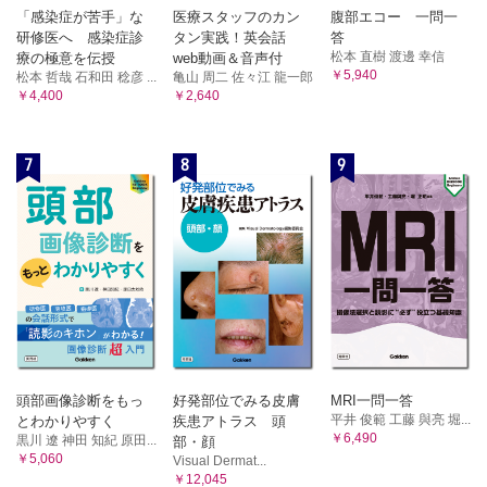
「感染症が苦手」な
医療スタッフのカン
腹部エコー 一問一
研修医へ 感染症診
タン実践！英会話
答
松本 直樹 渡邊 幸信
療の極意を伝授
web動画＆音声付
￥5,940
松本 哲哉 石和田 稔彦 ...
亀山 周二 佐々江 龍一郎
￥4,400
￥2,640
7
8
9
頭部画像診断をもっ
好発部位でみる皮膚
MRI一問一答
平井 俊範 工藤 與亮 堀...
とわかりやすく
疾患アトラス 頭
￥6,490
黒川 遼 神田 知紀 原田...
部・顔
￥5,060
Visual Dermat...
￥12,045