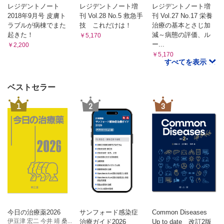
レジデントノート
レジデントノート増
レジデントノート増
2018年9月号 皮膚ト
刊 Vol.28 No.5 救急手
刊 Vol.27 No.17 栄養
ラブルが病棟でまた
技 これだけは！
治療の基本とさじ加
起きた！
減～病態の評価、ル
￥5,170
ー...
￥2,200
￥5,170
すべてを表示
ベストセラー
1
2
3
今日の治療薬2026
サンフォード感染症
Common Diseases
伊豆津 宏二 今井 靖 桑...
治療ガイド2026
Up to date 改訂2版