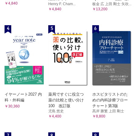
￥4,840
Henry F. Cham...
板金 広 上田 剛士 矢吹...
￥4,840
￥13,200
4
5
6
イヤーノート2027 内
薬局ですぐに役立つ
ホスピタリストのた
科・外科編
薬の比較と使い分け
めの内科診療フロー
100 改訂版
チャート第3版
￥30,360
児島 悠史
髙岸 勝繁 上田 剛士
￥4,400
￥8,800
7
8
9