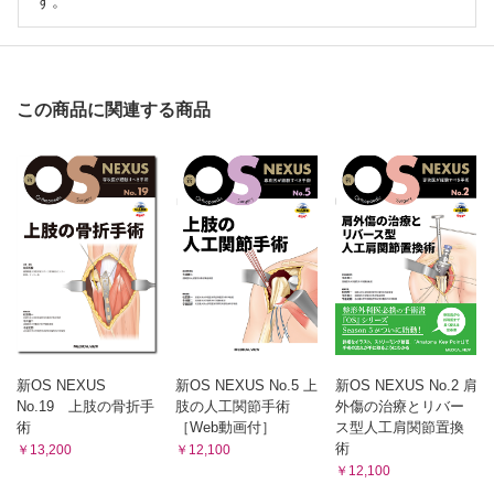
す。
この商品に関連する商品
新OS NEXUS
新OS NEXUS No.5 上
新OS NEXUS No.2 肩
No.19 上肢の骨折手
肢の人工関節手術
外傷の治療とリバー
術
［Web動画付］
ス型人工肩関節置換
術
￥13,200
￥12,100
￥12,100