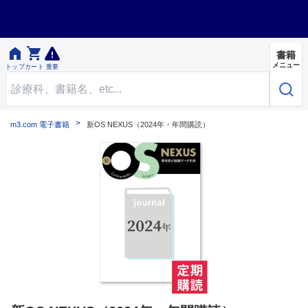


書籍
メニュー
トップ
カート
重要
m3.com 電子書籍
新OS NEXUS（2024年・年間購読）