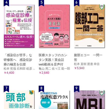
4
5
6
「感染症が苦手」な
医療スタッフのカン
腹部エコー 一問一
研修医へ 感染症診
タン実践！英会話
答
松本 直樹 渡邊 幸信
療の極意を伝授
web動画＆音声付
￥5,940
松本 哲哉 石和田 稔彦 ...
亀山 周二 佐々江 龍一郎
￥4,400
￥2,640
7
8
9