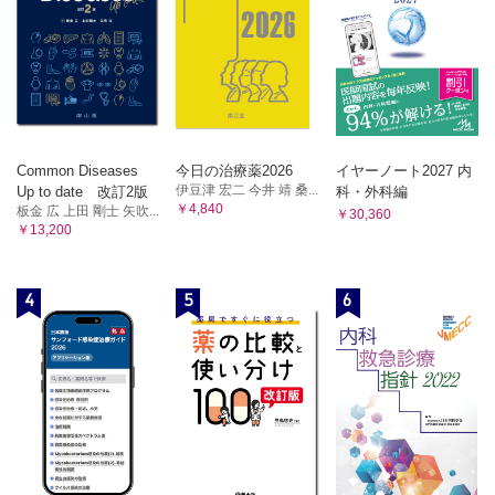
Common Diseases
今日の治療薬2026
イヤーノート2027 内
伊豆津 宏二 今井 靖 桑...
Up to date 改訂2版
科・外科編
￥4,840
板金 広 上田 剛士 矢吹...
￥30,360
￥13,200
4
5
6