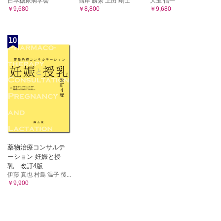
日本糖尿病学会
髙岸 勝繁 上田 剛士
大玉 信一
￥9,680
￥8,800
￥9,680
10
薬物治療コンサルテ
ーション 妊娠と授
乳 改訂4版
伊藤 真也 村島 温子 後...
￥9,900