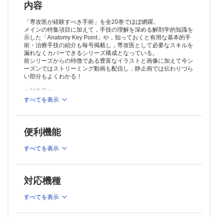
内容
「専攻医が経験すべき手術」を全20巻でほぼ網羅。
メインの特集項目に加えて，手技の理解を深める解剖学的知識を
示した「Anatomy Key Point」や，知っておくと有用な基本的手
術・治療手技の紹介も毎号掲載し，専攻医として必要なスキルを
漏れなくカバーできるシリーズ構成となっている。
前シリーズからの特徴である豊富なイラストと画像に加えて今シ
ーズンではストリーミング動画も配信し，静止画では伝わりづら
い部分もよくわかる！
▼対象号▼
すべてを表示
・新OS NEXUS No.9 脊椎手術の合併症予防とトラブルシューテ
ィング
・新OS NEXUS No.10 股・膝関節の鏡視下手術
・新OS NEXUS No.11 最小侵襲脊椎外科
便利機能
・新OS NEXUS No.12 上肢の鏡視下手術
※各号の配信予定は変更になる場合がございます。
すべてを表示
※本製品はPCでの閲覧も可能です。
製品のご購入後、「購入済ライセンス一覧」より、オンライン環
境で閲覧可能なPDF版をご覧いただけます。詳細は
こちら
でご確
対応機種
認ください。
推奨ブラウザ： Firefox 最新版 / Google Chrome 最新版 / Safari
すべてを表示
最新版