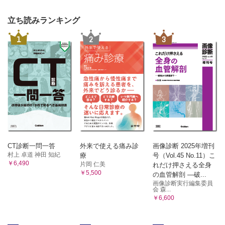
立ち読みランキング
1
2
3
CT診断一問一答
外来で使える痛み診
画像診断 2025年増刊
村上 卓道 神田 知紀
療
号（Vol.45 No.11）こ
￥6,490
片岡 仁美
れだけ押さえる全身
￥5,500
の血管解剖 ―破...
画像診断実行編集委員
会 森...
￥6,600