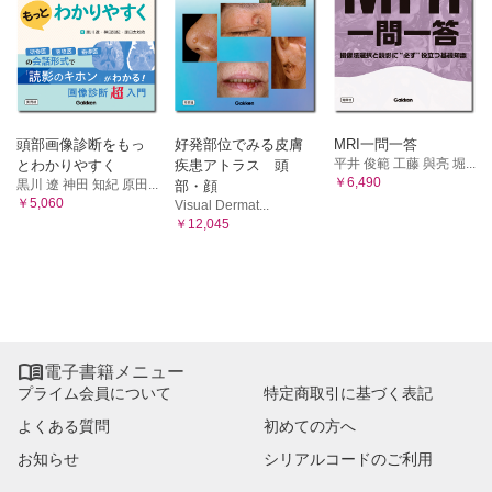
頭部画像診断をもっ
好発部位でみる皮膚
MRI一問一答
平井 俊範 工藤 與亮 堀...
とわかりやすく
疾患アトラス 頭
￥6,490
黒川 遼 神田 知紀 原田...
部・顔
￥5,060
Visual Dermat...
￥12,045

電子書籍メニュー
プライム会員について
特定商取引に基づく表記
よくある質問
初めての方へ
お知らせ
シリアルコードのご利用