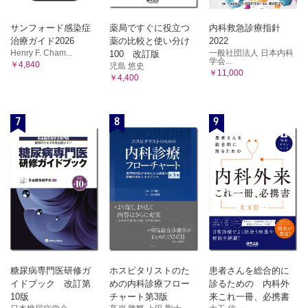
サンフォード感染症
薬局ですぐに役立つ
内科救急診療指針
治療ガイド2026
薬の比較と使い分け
2022
Henry F. Cham...
一般社団法人 日本内科
100 改訂版
学会...
￥4,840
児島 悠史
￥11,000
￥4,400
7
8
9
糖尿病専門医研修ガ
ホスピタリストのた
患者さんを総合的に
イドブック 改訂第
めの内科診療フロー
診るための 内科外
10版
チャート第3版
来これ一冊、必携書