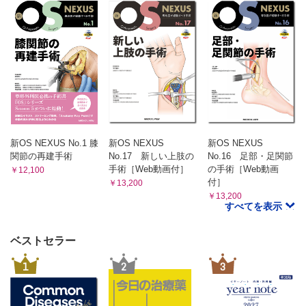
新OS NEXUS No.1 膝
新OS NEXUS
新OS NEXUS
関節の再建手術
No.17 新しい上肢の
No.16 足部・足関節
手術［Web動画付］
の手術［Web動画
￥12,100
付］
￥13,200
￥13,200
すべてを表示
ベストセラー
1
2
3