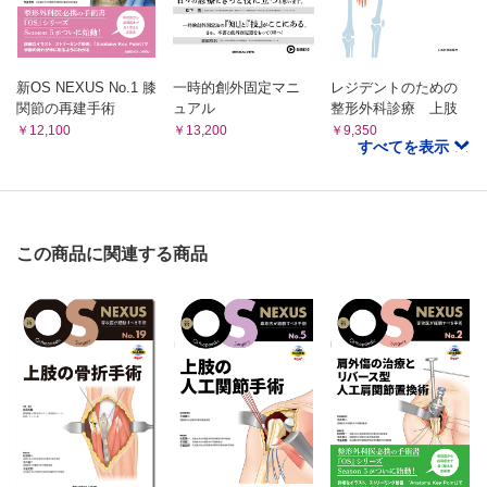
新OS NEXUS No.1 膝
一時的創外固定マニ
レジデントのための
関節の再建手術
ュアル
整形外科診療 上肢
￥12,100
￥13,200
￥9,350
すべてを表示
この商品に関連する商品