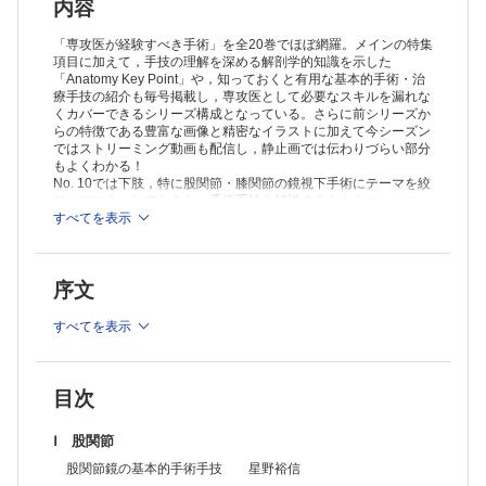
円板状半月板に対する手術 橋本祐介
内容
内側半月板後根断裂に対する修復術 古松毅之
二重束前十字靱帯再建術 星野祐一
「専攻医が経験すべき手術」を全20巻でほぼ網羅。メインの特集
膝蓋腱を用いた前十字靱帯再建術（長方形骨孔法） 前 達雄ほか
項目に加えて，手技の理解を深める解剖学的知識を示した
「Anatomy Key Point」や，知っておくと有用な基本的手術・治
後十字靱帯再建術 中前敦雄ほか
療手技の紹介も毎号掲載し，専攻医として必要なスキルを漏れな
膝内側支持機構修復・再建術 近藤英司
くカバーできるシリーズ構成となっている。さらに前シリーズか
Modified Larson法による膝関節後外側支持機構再建術 田島卓也ほ
らの特徴である豊富な画像と精密なイラストに加えて今シーズン
か
ではストリーミング動画も配信し，静止画では伝わりづらい部分
関節鏡視下滑膜切除術 伊藤匡史ほか
もよくわかる！
基本的治療手技
No. 10では下肢，特に股関節・膝関節の鏡視下手術にテーマを絞
股関節疾患に対する注射療法 関 健
り，マスターしておきたい手術手技を解説するとともに，エコー
膝窩嚢胞に対する治療 関矢 仁
を用いた股関節疾患に対する注射療法と膝窩嚢胞に対する治療も
すべてを表示
取り上げる。
序文
すべてを表示
目次
Ⅰ 股関節
股関節鏡の基本的手術手技 星野裕信