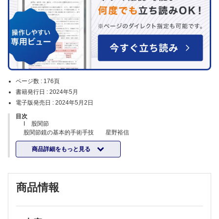
ページ数 :
176頁
書籍発行日 :
2024年5月
電子版発売日 :
2024年5月2日
目次
Ⅰ 股関節
股関節鏡の基本的手術手技 星野裕信
股関節鏡視下関節唇縫合術・再建術 村田洋一ほか
商品詳細をもっと見る
Femoroacetabular impingement（FAI）に対する股関節鏡視下手術
大原英嗣ほか
股関節関節外病変に対する鏡視下手術 藤井 昌ほか
股関節鏡による小児股関節疾患の治療 森山美知子ほか
商品情報
Ⅱ 膝関節
膝関節鏡の基本的手術手技 石橋恭之
半月板縫合術：縦断裂 武冨修治
半月板縫合術：横断裂，水平断裂 辻井 聡ほか