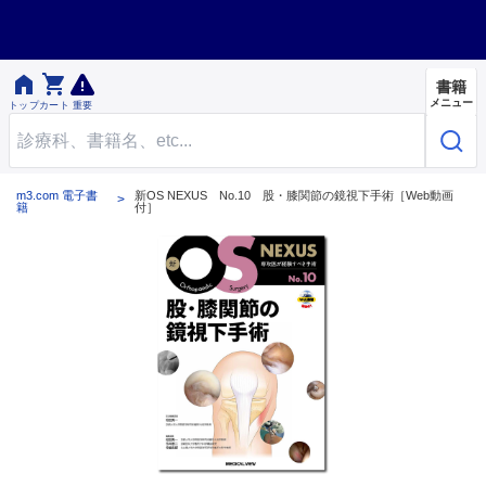


書籍
メニュー
トップ
カート
重要
m3.com 電子書
新OS NEXUS No.10 股・膝関節の鏡視下手術［Web動画
籍
付］