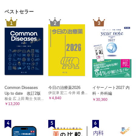
ベストセラー
1
2
3
Common Diseases
今日の治療薬2026
イヤーノート2027 内
伊豆津 宏二 今井 靖 桑...
Up to date 改訂2版
科・外科編
￥4,840
板金 広 上田 剛士 矢吹...
￥30,360
￥13,200
4
5
6