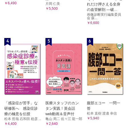
￥6,490
片岡 仁美
れだけ押さえる全身
￥5,500
の血管解剖 ―破...
画像診断実行編集委員
会 森...
￥6,600
4
5
6
「感染症が苦手」な
医療スタッフのカン
腹部エコー 一問一
研修医へ 感染症診
タン実践！英会話
答
松本 直樹 渡邊 幸信
療の極意を伝授
web動画＆音声付
￥5,940
松本 哲哉 石和田 稔彦 ...
亀山 周二 佐々江 龍一郎
￥4,400
￥2,640