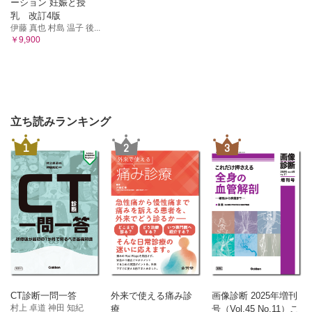
ーション 妊娠と授
乳 改訂4版
伊藤 真也 村島 温子 後...
￥9,900
立ち読みランキング
1
2
3
CT診断一問一答
外来で使える痛み診
画像診断 2025年増刊
村上 卓道 神田 知紀
療
号（Vol.45 No.11）こ