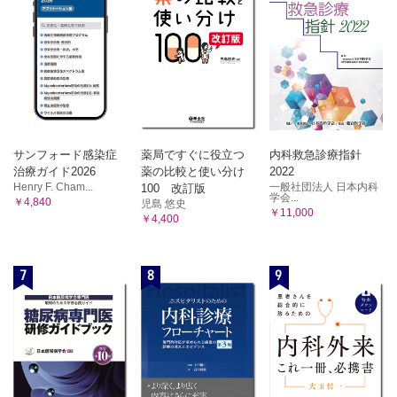
サンフォード感染症
薬局ですぐに役立つ
内科救急診療指針
治療ガイド2026
薬の比較と使い分け
2022
Henry F. Cham...
一般社団法人 日本内科
100 改訂版
学会...
￥4,840
児島 悠史
￥11,000
￥4,400
7
8
9