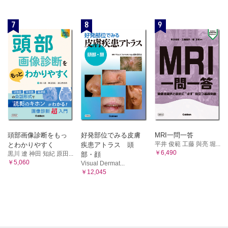
7
8
9
頭部画像診断をもっ
好発部位でみる皮膚
MRI一問一答
平井 俊範 工藤 與亮 堀...
とわかりやすく
疾患アトラス 頭
￥6,490
黒川 遼 神田 知紀 原田...
部・顔
￥5,060
Visual Dermat...
￥12,045