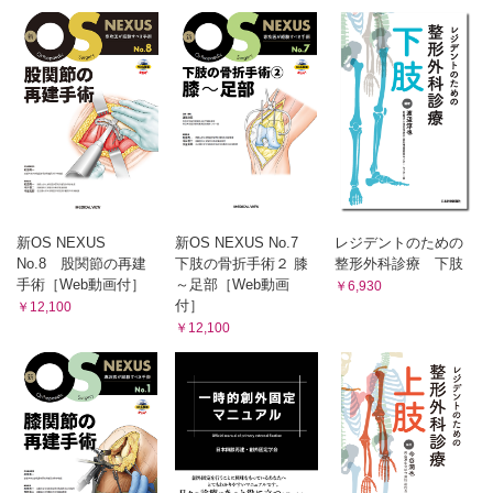
新OS NEXUS
新OS NEXUS No.7
レジデントのための
No.8 股関節の再建
下肢の骨折手術２ 膝
整形外科診療 下肢
手術［Web動画付］
～足部［Web動画
￥6,930
付］
￥12,100
￥12,100