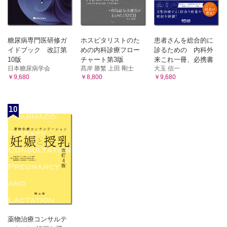
糖尿病専門医研修ガ
ホスピタリストのた
患者さんを総合的に
イドブック 改訂第
めの内科診療フロー
診るための 内科外
10版
チャート第3版
来これ一冊、必携書
日本糖尿病学会
髙岸 勝繁 上田 剛士
大玉 信一
￥9,680
￥8,800
￥9,680
10
薬物治療コンサルテ