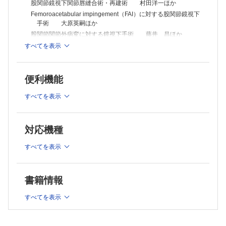
股関節鏡視下関節唇縫合術・再建術 村田洋一ほか
Femoroacetabular impingement（FAI）に対する股関節鏡視下
手術 大原英嗣ほか
股関節関節外病変に対する鏡視下手術 藤井 昌ほか
股関節鏡による小児股関節疾患の治療 森山美知子ほか
すべてを表示
Ⅱ 膝関節
膝関節鏡の基本的手術手技 石橋恭之
便利機能
半月板縫合術：縦断裂 武冨修治
半月板縫合術：横断裂，水平断裂 辻井 聡ほか
すべてを表示
円板状半月板に対する手術 橋本祐介
内側半月板後根断裂に対する修復術 古松毅之
対応機種
二重束前十字靱帯再建術 星野祐一
膝蓋腱を用いた前十字靱帯再建術（長方形骨孔法） 前 達
すべてを表示
雄ほか
後十字靱帯再建術 中前敦雄ほか
膝内側支持機構修復・再建術 近藤英司
書籍情報
Modified Larson法による膝関節後外側支持機構再建術 田
島卓也ほか
すべてを表示
関節鏡視下滑膜切除術 伊藤匡史ほか
基本的治療手技