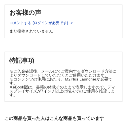
股関節疾患に対する注射療法 関 健
膝窩嚢胞に対する治療 関矢 仁
お客様の声
コメントする (ログインが必要です)
まだ投稿されていません
特記事項
※ご入金確認後、メールにてご案内するダウンロード方法に
よりダウンロードしていただくとご使用いただけます。
※コンテンツの使用にあたり、M2Plus Launcherが必要で
す。
※eBook版は、書籍の体裁そのままで表示しますので、ディ
スプレイサイズが7インチ以上の端末でのご使用を推奨しま
す。
この商品を買った人はこんな商品も買っています