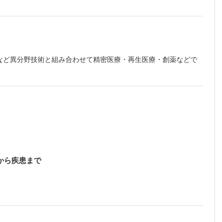
［松田史
宏介］
井理司，
ム制御機
など異分野技術と組み合わせて精密医療・再生医療・創薬などで
早川典
析［垣塚
佐伯憲
金光昌
芽
代型認知
岡本隆
から疾患まで
ス医学の
雄］