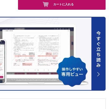
多能性
カートに入れる
［大久保
杉本真
織構築
秀哉］
須賀英
田佳朋，
島健二］
］
］
妻木範
患モデル
ジー
［根本孝