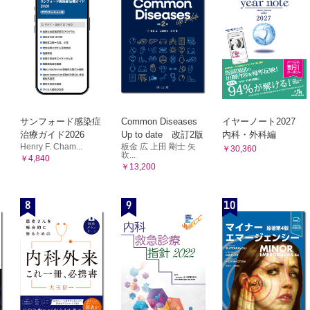
サンフォード感染症
Common Diseases
イヤーノート2027
治療ガイド2026
Up to date 改訂2版
内科・外科編
Henry F. Cham...
板金 広 上田 剛士 矢
￥30,360
吹...
￥4,840
￥13,200
8
9
10