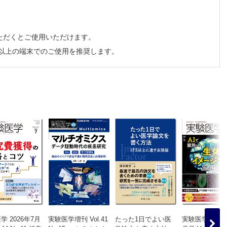
ただくとご使用いただけます。
ルガノイドの作製［嶋田弘子，岡野栄之］
チ以上の端末でのご使用を推奨します。
水寛路］
］
学 2026年7月
実験医学増刊 Vol.41
たった1日でよい医
実験医学 2024