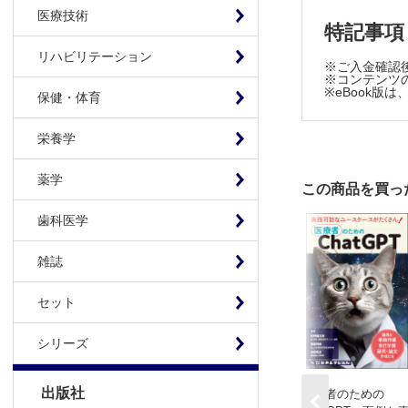
9. オル
医療技術
特記事項
10. セ
第3章 オル
リハビリテーション
※ご入金確認
※コンテンツの
1. 脳オ
※eBook
保健・体育
2. オル
3. オルガ
栄養学
4. オル
5. オル
薬学
この商品を買っ
6. 生命
7. Organo
歯科医学
索引
雑誌
セット
シリーズ
出版社
医療者のための