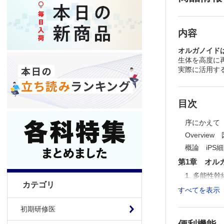
内容
オルガノイド
生体を高度に
実際に活用す
目次
序にかえて
Overvi
概論 iP
第1章 オル
1. 多能
カテゴリ
2. 生殖系
すべてを表示
3. オル
初期研修医
4. オルガ