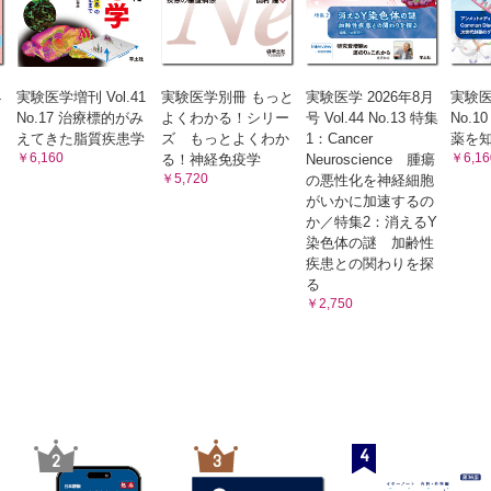
4
実験医学増刊 Vol.41
実験医学別冊 もっと
実験医学 2026年8月
実験医学
No.17 治療標的がみ
よくわかる！シリー
号 Vol.44 No.13 特集
No.
えてきた脂質疾患学
ズ もっとよくわか
1：Cancer
薬を
￥6,160
￥6,16
る！神経免疫学
Neuroscience 腫瘍
￥5,720
の悪性化を神経細胞
がいかに加速するの
か／特集2：消えるY
染色体の謎 加齢性
疾患との関わりを探
る
￥2,750
4
2
3