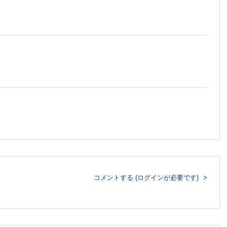
義明］
コメントする (ログインが必要です)
松 誠，眞杉洋平，久保亜紀子，山本雄広，早川典代，菱木貴子，
，永井健治］