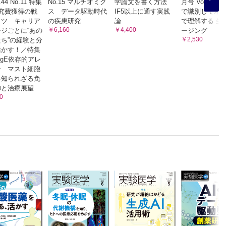
.44 No.11 特集
No.15 マルチオミク
学論文を書く方法
月号 Vol.42 No.
究費獲得の戦
ス データ駆動時代
IF5以上に通す実践
で識別してオ
コツ キャリア
の疾患研究
論
で理解する 生
￥6,160
￥4,400
ジごとに“あの
ージング
￥2,530
ち”の経験と分
活かす！／特集
IgE依存的アレ
ー マスト細胞
る知られざる免
御と治療展望
0