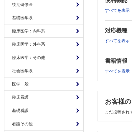
便利機能
5. 中枢
後期研修医
6. 内分
すべてを表示
7. ヒト
基礎医学系
8. オル
対応機種
9. 腎臓
臨床医学：内科系
10. 三次
すべてを表示
臨床医学：外科系
11. iP
12. 免
臨床医学：その他
書籍情報
第2章 オル
1. En 
社会医学系
すべてを表示
2. オル
3. オミ
医学一般
4. CRI
臨床看護
5. エピ
お客様の
6. イメ
基礎看護
まだ投稿され
林田 哲
7. ヒトi
看護その他
8. オルガノ