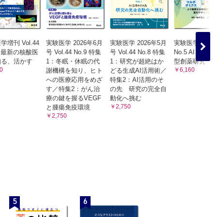
増刊 Vol.44
実験医学 2026年6月
実験医学 2026年5月
実験医学増刊 Vo
10 最新の核酸医
号 Vol.44 No.9 特集
号 Vol.44 No.8 特集
No.5 AI・デ
知る、活かす
1：冬眠・休眠の代
1：研究が超絶はか
型創薬研究
0
￥6,160
謝機構を知り、ヒト
どる生成AI活用術／
への医療応用をめざ
特集2：AI活用のそ
す／特集2：がん治
の先 研究の完全自
療の鍵を握るVEGF
動化へ挑む
￥2,750
と腫瘍免疫環境
￥2,750
5
6