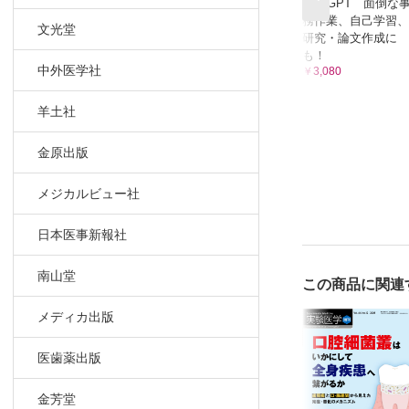
ChatGPT 面倒な
務作業、自己学習、
文光堂
研究・論文作成に
も！
中外医学社
￥3,080
羊土社
金原出版
メジカルビュー社
日本医事新報社
南山堂
この商品に関連
メディカ出版
医歯薬出版
金芳堂