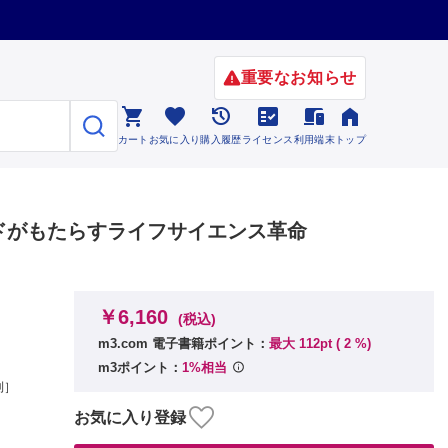
重要なお知らせ






カート
お気に入り
購入履歴
ライセンス
利用端末
トップ
ガノイドがもたらすライフサイエンス革命
￥6,160
(税込)
m3.com 電子書籍ポイント：
最大 112pt (
2
%)
m3ポイント：
1%相当
則］
お気に入り登録
［高山和