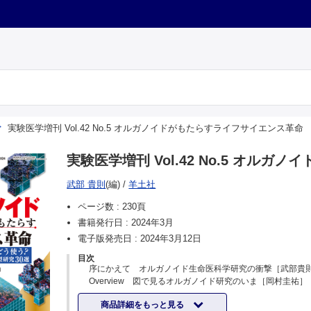
実験医学増刊 Vol.42 No.5 オルガノイドがもたらすライフサイエンス革命
実験医学増刊 Vol.42 No.5 オル
武部 貴則
(編)
/
羊土社
ページ数 :
230頁
書籍発行日 :
2024年3月
電子版発売日 :
2024年3月12日
目次
序にかえて オルガノイド生命医科学研究の衝撃［武部貴
Overview 図で見るオルガノイド研究のいま［岡村圭祐］
概論 iPS細胞とオルガノイドが切り拓く生命科学の未来
商品詳細をもっと見る
雄，山中伸弥］