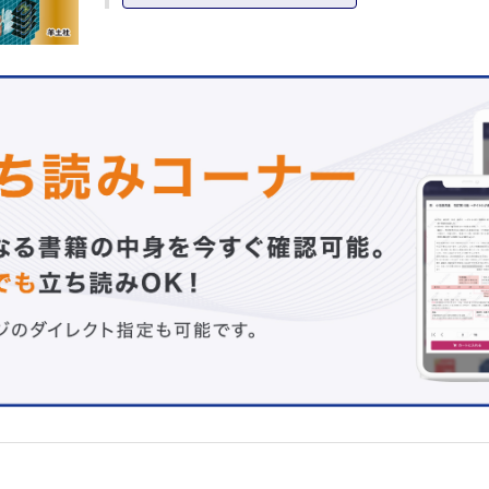
第1章 オルガノイド創出技術の最新動向―組織幹細胞から
幹細胞，正常から疾患まで
1. 多能性幹細胞由来ヒト胚モデルで発生メカニズムに迫る
巧，髙島康弘］
2. 生殖系オルガノイドの最前線［林 克彦］
3. オルガノイド移植が切り拓く新しい消化管疾患生物学［
也，佐藤俊朗］
4. オルガノイド培養を用いた肝臓および膵臓のEx vivo組
［谷水直樹］
5. 中枢神経系オルガノイドが拓く『創る』生命科学［坂口
6. 内分泌系オルガノイド―下垂体オルガノイドを中心に［
隆，有馬 寛］
7. ヒト多能性幹細胞を用いた蝸牛オルガノイドの作製［上
橋野惠里］
8. オルガノイドを用いた口腔機能再生研究［田中準一，美
9. 腎臓オルガノイドの現在と未来［井上大輔，西中村隆一
10. 三次元心組織の開発とその応用［谷 英典，遠山周吾
11. iPS細胞由来軟骨オルガノイドによる再生治療法開発［
行］
12. 免疫系オルガノイドの現状と展望：免疫細胞療法や疾
への応用［葛西義明］
第2章 オルガノイド生命医科学研究を飛躍させるテクノロ
1. En masseオルガノイドパネルによる遺伝型-表現型解析
裕，木村昌樹］
2. オルガノイドの形態形成シミュレーション［奥田 覚］