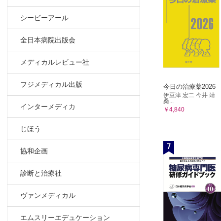
シービーアール
全日本病院出版会
メディカルレビュー社
フジメディカル出版
今日の治療薬2026
伊豆津 宏二 今井 靖
桑...
インターメディカ
￥4,840
じほう
7
協和企画
診断と治療社
ヴァンメディカル
エムスリーエデュケーション