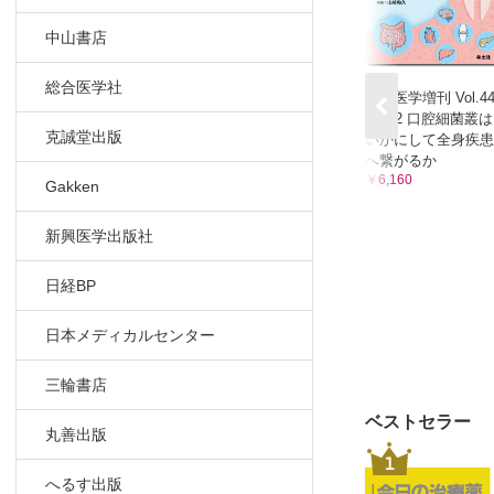
中山書店
総合医学社
実験医学増刊 Vol.4
No.12 口腔細菌叢は
克誠堂出版
いかにして全身疾患
へ繋がるか
￥6,160
Gakken
新興医学出版社
日経BP
日本メディカルセンター
三輪書店
ベストセラー
丸善出版
1
へるす出版