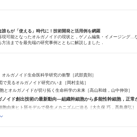
3. オミクスデータを用いた代謝シミュレーション法の基礎
生］
4. CRISPRを用いた機能ゲノミクス解析［樽本雄介，遊佐
5. エピゲノム解析・編集とオルガノイド研究への応用［松
岩渕真木子］
は誰もが「使える」時代に！技術開発と活用例を網羅
6. イメージングメタボロミクスを用いたがんの代謝システ
再現可能となったオルガノイドの現状と，ゲノム編集・イメージング…
構の解明［末松 誠，眞杉洋平，久保亜紀子，山本雄広，
る方法までを最先端の研究事例とともに解説しました．
代，菱木貴子，林田 哲］
7. ヒトiPS細胞由来心筋シートのトランススケール動態解
太志，市村垂生，永井健治］
8. オルガノイドとOrgan-on-chipの融合［森實隆司］
9. オルガノイドの移植とライブイメージング［米山鷹介，
和］
10. セルオミクスが実現するオルガノイドの全細胞解析［
 オルガノイド生命医科学研究の衝撃［武部貴則］
史，洲﨑悦生］
第3章 オルガノイド生命医科学研究が生み出す新領域の萌
ew 図で見るオルガノイド研究のいま［岡村圭祐］
1. 脳オルガノイド技術を用いた認知症研究への挑戦―次世
S細胞とオルガノイドが切り拓く生命科学の未来［高山和雄，山中伸弥］
症モデル脳オルガノイドの作製［嶋田弘子，岡野栄之］
2. オルガノイドを利用した消化器領域の再生医療の開発［
ガノイド創出技術の最新動向―組織幹細胞から多能性幹細胞，正常
一，水谷知裕，清水寛路］
性幹細胞由来ヒト胚モデルで発生メカニズムに迫る［大久保 巧，髙島康弘］
3. オルガノイド技術とAIが加速する精密医療［川上英良］
4. オルガノイド研究の新たな展開―ヒューマン・メタバー
オルガノイドの最前線［林 克彦］
創成［西田幸二］
ガノイド移植が切り拓く新しい消化管疾患生物学［杉本真也，佐藤俊朗］
5. オルガノイドが切り拓く腸内細菌学の新時代［佐々木伸
ノイド培養を用いた肝臓および膵臓のEx vivo組織構築［谷水直樹］
6. 生命進化からみる腎臓オルガノイド研究［髙里 実］
7. Organoid intelligenceへの挑戦［鈴木郁郎］