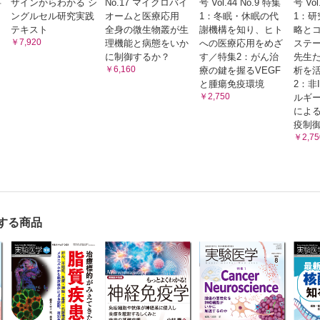
事
ザインからわかる シ
No.17 マイクロバイ
号 Vol.44 No.9 特集
号 Vol
ングルセル研究実践
オームと医療応用
1：冬眠・休眠の代
1：研
テキスト
全身の微生物叢が生
謝機構を知り、ヒト
略と
￥7,920
理機能と病態をいか
への医療応用をめざ
ステー
に制御するか？
す／特集2：がん治
先生た
￥6,160
療の鍵を握るVEGF
析を
と腫瘍免疫環境
2：非
￥2,750
ルギ
によ
疫制
￥2,75
する商品