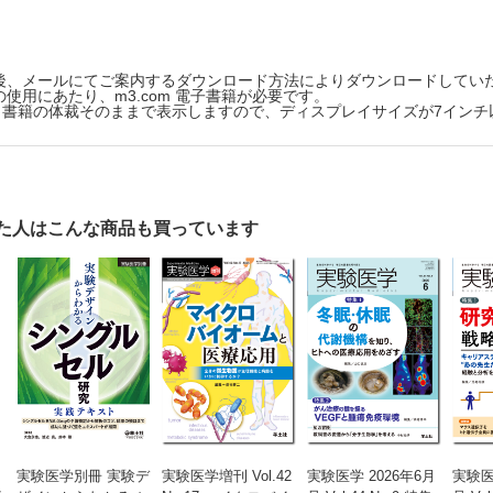
ガノイドの移植とライブイメージング［米山鷹介，佐伯憲和］
ルオミクスが実現するオルガノイドの全細胞解析［金光昌史，洲﨑悦生］
ガノイド生命医科学研究が生み出す新領域の萌芽
後、メールにてご案内するダウンロード方法によりダウンロードしてい
使用にあたり、m3.com 電子書籍が必要です。
ルガノイド技術を用いた認知症研究への挑戦―次世代型認知症モデル脳オ
版は、書籍の体裁そのままで表示しますので、ディスプレイサイズが7イン
ガノイドを利用した消化器領域の再生医療の開発［岡本隆一，水谷知裕，清
ノイド技術とAIが加速する精密医療［川上英良］
ガノイド研究の新たな展開―ヒューマン・メタバース医学の創成［西田幸二
ガノイドが切り拓く腸内細菌学の新時代［佐々木伸雄］
た人はこんな商品も買っています
進化からみる腎臓オルガノイド研究［髙里 実］
id intelligenceへの挑戦［鈴木郁郎］
実験医学別冊 実験デ
実験医学増刊 Vol.42
実験医学 2026年6月
実験医