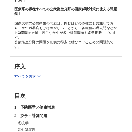
11 母子保健
12 成人保健
医療系の職種すべての公衆衛生分野の国家試験対策に使える問題
13 高齢者保健および介護保険
集！
14 障害者保健福祉
国家試験の公衆衛生の問題は、内容はどの職種にも共通してお
15 精神保健
り、かつ難易度もほぼ差がないことから、各職種の過去問などか
16 感染症とその対策
ら365問を厳選。苦手な学生が多い計算問題も多数掲載していま
17 国民栄養と食品保健
す。
18 学校保健
公衆衛生分野の問題を確実に得点に結びつけるための問題集で
19 産業保健
す。
20 環境保健
21 終末期ケア
22 医療者のプロフェッショナリズム
序文
索引
すべてを表示
目次
1 予防医学と健康増進
2 疫学・計算問題
①疫学
②計算問題