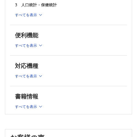
3 人口統計・保健統計
4 社会保障制度と医療経済
すべてを表示
5 保健・医療の仕組み
6 保健・医療・福祉の資源
便利機能
7 地域保健と地域医療
すべてを表示
8 保健・医療関係法規
9 医療事故とその防止
10 国際保健
対応機種
11 母子保健
すべてを表示
12 成人保健
13 高齢者保健および介護保険
書籍情報
14 障害者保健福祉
すべてを表示
15 精神保健
16 感染症とその対策
17 国民栄養と食品保健
18 学校保健