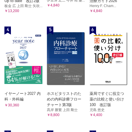
伊豆津 宏二 今井 靖 桑...
Up to date 改訂2版
治療ガイド2026
￥4,840
板金 広 上田 剛士 矢吹...
Henry F. Cham...
￥13,200
￥4,840
4
5
6
イヤーノート2027 内
ホスピタリストのた
薬局ですぐに役立つ
科・外科編
めの内科診療フロー
薬の比較と使い分け
チャート第3版
100 改訂版
￥30,360
髙岸 勝繁 上田 剛士
児島 悠史
￥8,800
￥4,400