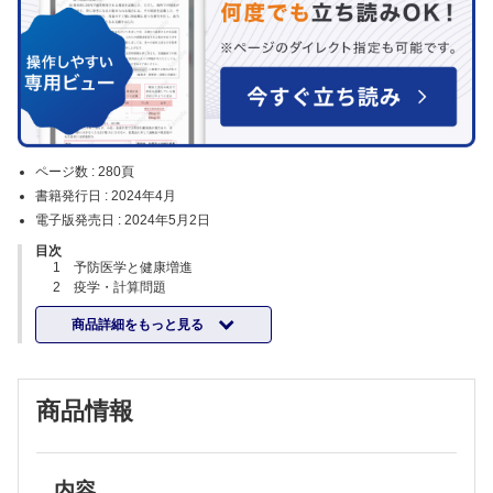
ページ数 :
280頁
書籍発行日 :
2024年4月
電子版発売日 :
2024年5月2日
目次
1 予防医学と健康増進
2 疫学・計算問題
①疫学
商品詳細をもっと見る
②計算問題
3 人口統計・保健統計
4 社会保障制度と医療経済
5 保健・医療の仕組み
商品情報
6 保健・医療・福祉の資源
7 地域保健と地域医療
8 保健・医療関係法規
9 医療事故とその防止
10 国際保健
内容