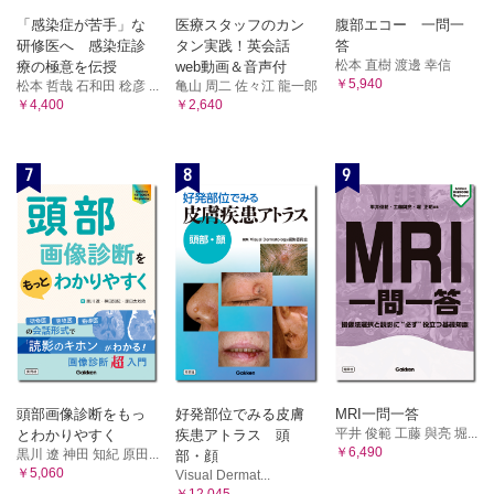
「感染症が苦手」な
医療スタッフのカン
腹部エコー 一問一
研修医へ 感染症診
タン実践！英会話
答
松本 直樹 渡邊 幸信
療の極意を伝授
web動画＆音声付
￥5,940
松本 哲哉 石和田 稔彦 ...
亀山 周二 佐々江 龍一郎
￥4,400
￥2,640
7
8
9
頭部画像診断をもっ
好発部位でみる皮膚
MRI一問一答
平井 俊範 工藤 與亮 堀...
とわかりやすく
疾患アトラス 頭
￥6,490
黒川 遼 神田 知紀 原田...
部・顔
￥5,060
Visual Dermat...
￥12,045