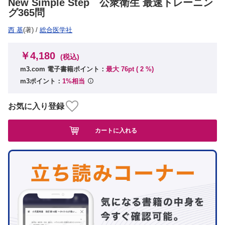
New Simple Step 公衆衛生 最速トレーニン
グ365問
西 基
(著)
/
総合医学社
￥4,180
(税込)
m3.com 電子書籍ポイント：
最大 76pt (
2
%)
m3ポイント：
1%相当
お気に入り登録
カートに入れる