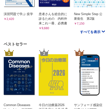
演習問題で学ぶ 疫学
患者さんを総合的に
New Simple Step 公
診るための 内科外
衆衛生 第2版
￥2,420
来これ一冊、必携書
￥7,150
￥9,680
すべてを表示
ベストセラー
1
2
3
Common Diseases
今日の治療薬2026
サンフォード感染症