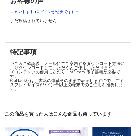
お客様の声
19 産業保健
コメントする (ログインが必要です)
20 環境保健
まだ投稿されていません
21 終末期ケア
22 医療者のプロフェッショナリズム
索引
特記事項
※ご入金確認後、メールにてご案内するダウンロード方法に
よりダウンロードしていただくとご使用いただけます。
※コンテンツの使用にあたり、m3.com 電子書籍が必要で
す。
※eBook版は、書籍の体裁そのままで表示しますので、ディ
スプレイサイズが7インチ以上の端末でのご使用を推奨しま
す。
この商品を買った人はこんな商品も買っています