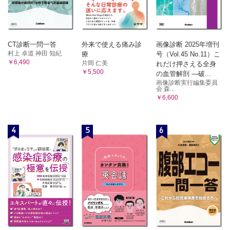
CT診断一問一答
外来で使える痛み診
画像診断 2025年増刊
村上 卓道 神田 知紀
療
号（Vol.45 No.11）こ
￥6,490
片岡 仁美
れだけ押さえる全身
￥5,500
の血管解剖 ―破...
画像診断実行編集委員
会 森...
￥6,600
4
5
6