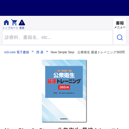


書籍
メニュー
トップ
カート
重要
m3.com 電子書籍
西 基
New Simple Step 公衆衛生 最速トレーニング365問