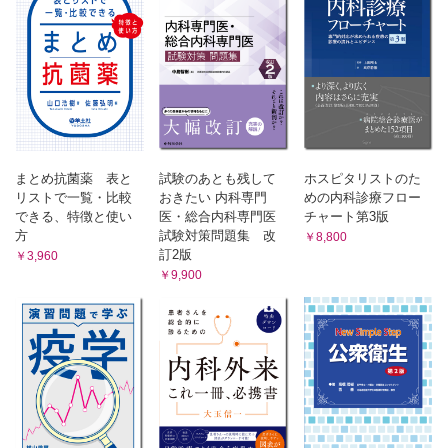
まとめ抗菌薬 表と
試験のあとも残して
ホスピタリストのた
リストで一覧・比較
おきたい 内科専門
めの内科診療フロー
できる、特徴と使い
医・総合内科専門医
チャート第3版
方
試験対策問題集 改
￥8,800
訂2版
￥3,960
￥9,900