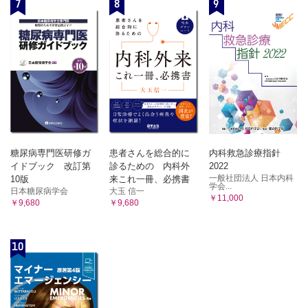
7
8
9
糖尿病専門医研修ガ
患者さんを総合的に
内科救急診療指針
イドブック 改訂第
診るための 内科外
2022
一般社団法人 日本内科
10版
来これ一冊、必携書
学会...
日本糖尿病学会
大玉 信一
￥11,000
￥9,680
￥9,680
10