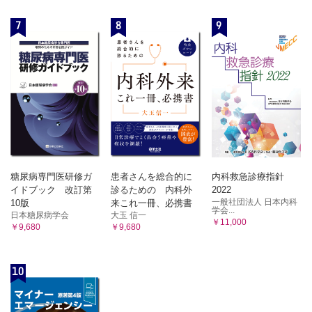
7
8
9
糖尿病専門医研修ガ
患者さんを総合的に
内科救急診療指針
イドブック 改訂第
診るための 内科外
2022
一般社団法人 日本内科
10版
来これ一冊、必携書
学会...
日本糖尿病学会
大玉 信一
￥11,000
￥9,680
￥9,680
10