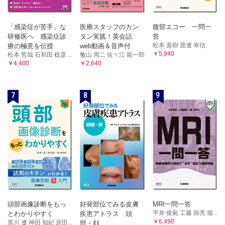
「感染症が苦手」な
医療スタッフのカン
腹部エコー 一問一
研修医へ 感染症診
タン実践！英会話
答
松本 直樹 渡邊 幸信
療の極意を伝授
web動画＆音声付
￥5,940
松本 哲哉 石和田 稔彦 ...
亀山 周二 佐々江 龍一郎
￥4,400
￥2,640
7
8
9
頭部画像診断をもっ
好発部位でみる皮膚
MRI一問一答
平井 俊範 工藤 與亮 堀...
とわかりやすく
疾患アトラス 頭
￥6,490
黒川 遼 神田 知紀 原田...
部・顔