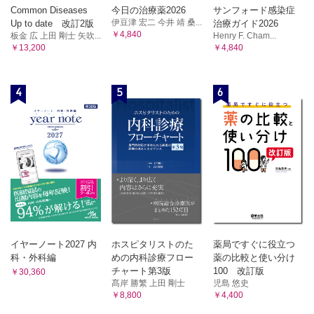
Common Diseases
今日の治療薬2026
サンフォード感染症
伊豆津 宏二 今井 靖 桑...
Up to date 改訂2版
治療ガイド2026
￥4,840
板金 広 上田 剛士 矢吹...
Henry F. Cham...
￥13,200
￥4,840
4
5
6
イヤーノート2027 内
ホスピタリストのた
薬局ですぐに役立つ
科・外科編
めの内科診療フロー
薬の比較と使い分け
チャート第3版
100 改訂版
￥30,360
髙岸 勝繁 上田 剛士
児島 悠史
￥8,800
￥4,400