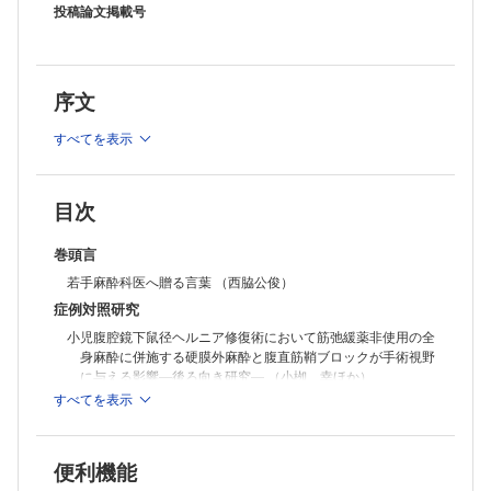
で診断しえた1 症例（ 金本真希ほか）
投稿論文掲載号
穿通胎盤に対する二期的子宮摘出術でREBOA（resuscitative
endovascular balloon occlusion of the aorta）が有効であった1 症例
（江島隆平ほか）
重症大動脈弁狭窄症を合併した患者の大腿骨近位部骨折手術に対する末
梢神経ブロックによる麻酔管理は血行動態を安定化させる （石岡慶
序文
己）
硬膜外鎮痛を用いて分娩管理を行った脊髄損傷合併妊娠の1 症例 （山
本由美子ほか）
すべてを表示
造血器悪性腫瘍の分子標的治療薬投与中に多臓器不全を来した2 症例
（木村めぐみほか）
膝痛に抑肝散が奏効した注意欠如・多動症児の1 症例（ 間嶋 望ほ
か）
目次
小児の喉頭裂Ⅰ型に対してビデオ喉頭鏡を用いた評価を行った1 症例
（大岡直哉ほか）
巻頭言
パラガングリオーマ合併患者に対する3 回の全身麻酔経験 （岡野滉司
若手麻酔科医へ贈る言葉 （西脇公俊）
ほか）
外国文献紹介
症例対照研究
投稿規定
小児腹腔鏡下鼠径ヘルニア修復術において筋弛緩薬非使用の全
ニュース
身麻酔に併施する硬膜外麻酔と腹直筋鞘ブロックが手術視野
に与える影響―後ろ向き研究― （小栁 幸ほか）
すべてを表示
症例報告
MLT（Microlaryngeal Tracheal）® 気管内チューブで気道確保
できた高度気道狭窄を伴う巨大縦隔甲状腺腫摘出術の麻酔経
便利機能
験 （島崎 咲ほか）