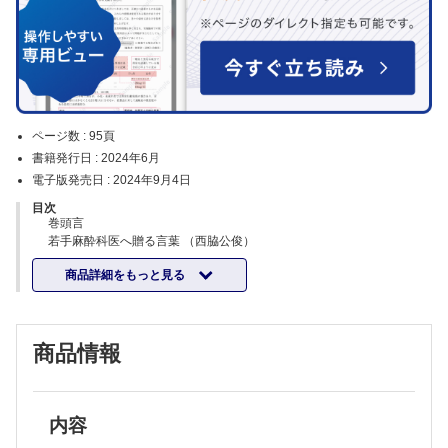
ページ数 :
95頁
書籍発行日 :
2024年6月
電子版発売日 :
2024年9月4日
目次
巻頭言
若手麻酔科医へ贈る言葉 （西脇公俊）
症例対照研究
商品詳細をもっと見る
小児腹腔鏡下鼠径ヘルニア修復術において筋弛緩薬非使用の全身麻酔に
併施する硬膜外麻酔と腹直筋鞘ブロックが手術視野に与える影響―後ろ
向き研究― （小栁 幸ほか）
症例報告
MLT（Microlaryngeal Tracheal）® 気管内チューブで気道確保できた高
商品情報
度気道狭窄を伴う巨大縦隔甲状腺腫摘出術の麻酔経験 （島崎 咲ほ
か）
重症呼吸不全を伴う高度側彎症患者の経尿道的手術に，超音波ガイド下
脊髄くも膜下麻酔が有用であった1 症例 （安達大揮ほか）
中枢性尿崩症患者の開心術周術期に体液管理に難渋した1 症例 （齊藤
志穂ほか）
内容
体外循環を要した腎摘出術中に大動脈解離が生じ，経食道心エコー検査