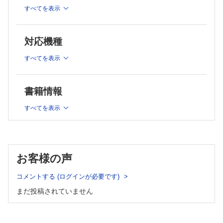
重症呼吸不全を伴う高度側彎症患者の経尿道的手術に，超音波
すべてを表示
ガイド下脊髄くも膜下麻酔が有用であった1 症例 （安達大揮
ほか）
中枢性尿崩症患者の開心術周術期に体液管理に難渋した1 症例
対応機種
（齊藤志穂ほか）
体外循環を要した腎摘出術中に大動脈解離が生じ，経食道心エ
すべてを表示
コー検査で診断しえた1 症例（ 金本真希ほか）
穿通胎盤に対する二期的子宮摘出術でREBOA（resuscitative
endovascular balloon occlusion of the aorta）が有効であっ
た1 症例 （江島隆平ほか）
書籍情報
重症大動脈弁狭窄症を合併した患者の大腿骨近位部骨折手術に
すべてを表示
対する末梢神経ブロックによる麻酔管理は血行動態を安定化
させる （石岡慶己）
硬膜外鎮痛を用いて分娩管理を行った脊髄損傷合併妊娠の1 症
例 （山本由美子ほか）
造血器悪性腫瘍の分子標的治療薬投与中に多臓器不全を来した
お客様の声
2 症例 （木村めぐみほか）
膝痛に抑肝散が奏効した注意欠如・多動症児の1 症例（ 間嶋
コメントする (ログインが必要です)
望ほか）
小児の喉頭裂Ⅰ型に対してビデオ喉頭鏡を用いた評価を行った1
まだ投稿されていません
症例 （大岡直哉ほか）
パラガングリオーマ合併患者に対する3 回の全身麻酔経験 （岡
野滉司ほか）