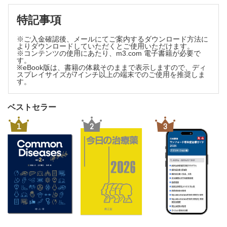
外国文献紹介
投稿規定
特記事項
ニュース
※ご入金確認後、メールにてご案内するダウンロード方法に
よりダウンロードしていただくとご使用いただけます。
※コンテンツの使用にあたり、m3.com 電子書籍が必要で
す。
※eBook版は、書籍の体裁そのままで表示しますので、ディ
スプレイサイズが7インチ以上の端末でのご使用を推奨しま
す。
ベストセラー
1
2
3