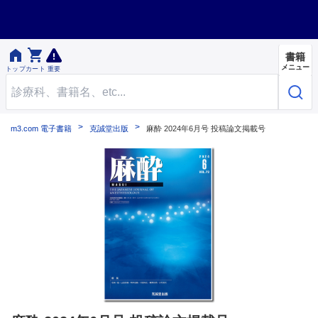


書籍
メニュー
トップ
カート
重要
m3.com 電子書籍
克誠堂出版
麻酔 2024年6月号 投稿論文掲載号