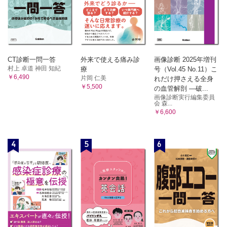
CT診断一問一答
外来で使える痛み診
画像診断 2025年増刊
村上 卓道 神田 知紀
療
号（Vol.45 No.11）こ
￥6,490
片岡 仁美
れだけ押さえる全身
￥5,500
の血管解剖 ―破...
画像診断実行編集委員
会 森...
￥6,600
4
5
6