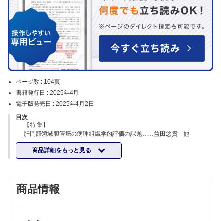
ページ数 :
104頁
書籍発行日 :
2025年4月
電子版発売日 :
2025年4月2日
目次
【特 集】
肝門部領域胆管癌の病理組織学的評価の課題……益田悠貴 他
胆囊腫瘍における診断のポイント……山本猛雄 他
商品詳細をもっと見る
遠位胆管癌……内藤嘉紀 他
Vater乳頭部癌の診断に関する諸問題……後藤慎太郎 他
臨床医から病理医へ求めること，問題提起（1）外科医から……大塚将
之
商品情報
臨床医から病理医へ求めること，問題提起（2）内科医から……東江大
樹 他
臨床医から病理医へ求めること，問題提起（3）放射線科医から─胆道
癌の放射線画像診断─……鈴木耕次郎