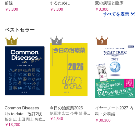
前線
するために
変の病理と臨床
￥3,300
￥3,300
￥3,300
すべてを表示
ベストセラー
1
2
3
Common Diseases
今日の治療薬2026
イヤーノート2027 内
伊豆津 宏二 今井 靖 桑...
Up to date 改訂2版
科・外科編
￥4,840
板金 広 上田 剛士 矢吹...
￥30,360
￥13,200