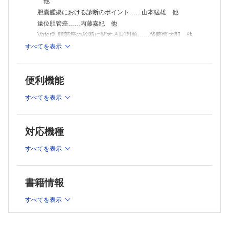
他
【Information】
胆囊腫瘍における診断のポイント……山本猛雄 他
遠位胆管癌……内藤嘉紀 他
Vater乳頭部癌の診断に関する諸問題……後藤慎太郎 他
臨床医から病理医へ求めること，問題提起（1）外科医か
すべてを表示
ら……大塚将之
臨床医から病理医へ求めること，問題提起（2）内科医か
ら……東江大樹 他
便利機能
臨床医から病理医へ求めること，問題提起（3）放射線科医
から─胆道癌の放射線画像診断─……鈴木耕次郎
すべてを表示
【座談会】あえて問い直す胆管癌の諸問題 大放談・本
音……尾島英知・相島慎一・江畑智希・大野栄三郎
【速報解説！ここが変わった】
対応機種
「中皮腫瘍取扱い規約第2版」改訂ポイント……廣島健三
すべてを表示
【連 載】
マクロクイズ［192］
原田憲一 他
書籍情報
鑑別の森［43］
すべてを表示
子宮頸部円錐切除検体でのLEGHと胃型HPV非依存性腺癌
Answer 1：川上 史
Answer 2：美山 優