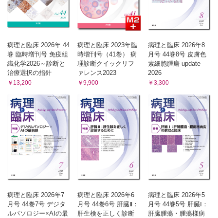
病理と臨床 2026年 44
病理と臨床 2023年臨
病理と臨床 2026年8
巻 臨時増刊号 免疫組
時増刊号（41巻） 病
月号 44巻8号 皮膚色
織化学2026～診断と
理診断クイックリフ
素細胞腫瘍 update
治療選択の指針
ァレンス2023
2026
￥13,200
￥9,900
￥3,300
病理と臨床 2026年7
病理と臨床 2026年6
病理と臨床 2026年5
月号 44巻7号 デジタ
月号 44巻6号 肝臓Ⅱ：
月号 44巻5号 肝臓Ⅰ：
ルパソロジー×AIの最
肝生検を正しく診断
肝臓腫瘍・腫瘍様病