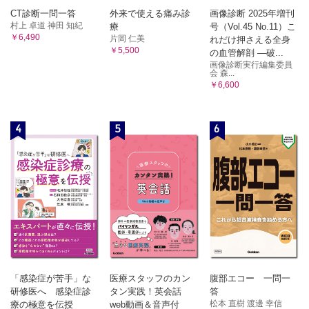
CT診断一問一答
外来で使える痛み診
画像診断 2025年増刊
村上 卓道 神田 知紀
療
号（Vol.45 No.11）こ
￥6,490
片岡 仁美
れだけ押さえる全身
￥5,500
の血管解剖 ―破...
画像診断実行編集委員
会 森...
￥6,600
4
5
6
「感染症が苦手」な
医療スタッフのカン
腹部エコー 一問一
研修医へ 感染症診
タン実践！英会話
答
松本 直樹 渡邊 幸信
療の極意を伝授
web動画＆音声付