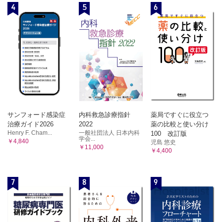
4
5
6
サンフォード感染症
内科救急診療指針
薬局ですぐに役立つ
治療ガイド2026
2022
薬の比較と使い分け
Henry F. Cham...
一般社団法人 日本内科
100 改訂版
学会...
￥4,840
児島 悠史
￥11,000
￥4,400
7
8
9