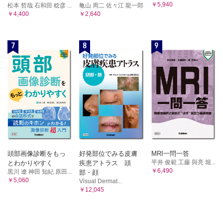
￥5,940
松本 哲哉 石和田 稔彦 ...
亀山 周二 佐々江 龍一郎
￥4,400
￥2,640
7
8
9
頭部画像診断をもっ
好発部位でみる皮膚
MRI一問一答
平井 俊範 工藤 與亮 堀...
とわかりやすく
疾患アトラス 頭
￥6,490
黒川 遼 神田 知紀 原田...
部・顔
￥5,060
Visual Dermat...
￥12,045