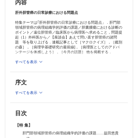
【座談会】あえて問い直す胆管癌の諸問題 大放談・本音……尾島英
内容
知・相島慎一・江畑智希・大野栄三郎
【速報解説！ここが変わった】
肝外胆管癌の日常診療における問題点
「中皮腫瘍取扱い規約第2版」改訂ポイント……廣島健三
特集テーマは｢肝外胆管癌の日常診療における問題点」．肝門部
【連 載】
領域胆管癌の病理組織学的評価の課題／胆囊腫瘍における診断の
マクロクイズ［192］
ポイント／遠位胆管癌／臨床医から病理医へ求めること，問題提
原田憲一 他
起（1）外科医から／【座談会】あえて問い直す胆管癌の諸問
鑑別の森［43］
題 等を取り上げる．連載記事として［マクロクイズ］，［鑑別
子宮頸部円錐切除検体でのLEGHと胃型HPV非依存性腺癌
の森］，［病理学基礎研究の最前線]，［病理医としてのアドバ
Answer 1：川上 史
ンテージを体感しよう］，［今月の話題］ 他を掲載する．
Answer 2：美山 優
病理学基礎研究の最前線［8］
すべてを表示
≫ 「病理と臨床」最新号・バックナンバーはこちら
癌間質の線維芽細胞の多様性からみえてくる線維化の本態……榎本 篤
≫
「病理と臨床」年間購読、受付中！
病理医としてのアドバンテージを体感しよう―海外における病理医活動
の紹介―［4］
序文
※本製品はPCでの閲覧も可能です。
ロチェスター留学顛末記……寺本祐記
「購入済ライセンス一覧」よりオンライン環境でPDF版をご覧い
【今月の話題】
ただけます。詳細は
こちら
でご確認ください。
すべてを表示
びまん性肺疾患集学的合議（MDD）：評価提供料の保険収載申請と認
定医制度……谷野美智枝
【私の工夫】
術中迅速病理診断（食道断端評価）における標本作製時の工夫……村松
目次
夏希 他
【書 評】
【特 集】
『非腫瘍性疾患病理アトラス 骨関節』……小山 貴open_in_new
肝門部領域胆管癌の病理組織学的評価の課題……益田悠貴
（上記リンク先より書評をご覧いただけます）