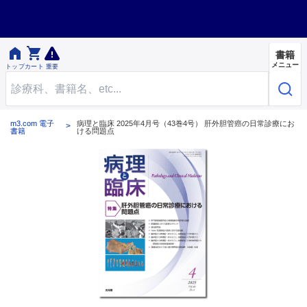


書籍
メニュー
トップ
カート
重要
m3.com 電子
病理と臨床 2025年4月号（43巻4号） 肝外胆管癌の日常診療にお
書籍
ける問題点