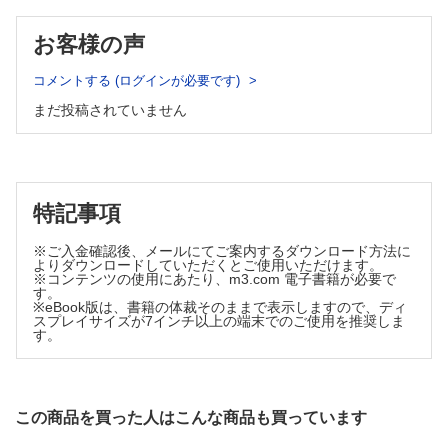
病理学基礎研究の最前線［8］
癌間質の線維芽細胞の多様性からみえてくる線維化の本
お客様の声
態……榎本 篤
病理医としてのアドバンテージを体感しよう―海外における病
コメントする (ログインが必要です)
理医活動の紹介―［4］
まだ投稿されていません
ロチェスター留学顛末記……寺本祐記
【今月の話題】
びまん性肺疾患集学的合議（MDD）：評価提供料の保険収
載申請と認定医制度……谷野美智枝
【私の工夫】
特記事項
術中迅速病理診断（食道断端評価）における標本作製時の工
※ご入金確認後、メールにてご案内するダウンロード方法に
夫……村松夏希 他
よりダウンロードしていただくとご使用いただけます。
【書 評】
※コンテンツの使用にあたり、m3.com 電子書籍が必要で
す。
『非腫瘍性疾患病理アトラス 骨関節』……小山 貴
※eBook版は、書籍の体裁そのままで表示しますので、ディ
open_in_new
スプレイサイズが7インチ以上の端末でのご使用を推奨しま
す。
（上記リンク先より書評をご覧いただけます）
【Information】
この商品を買った人はこんな商品も買っています