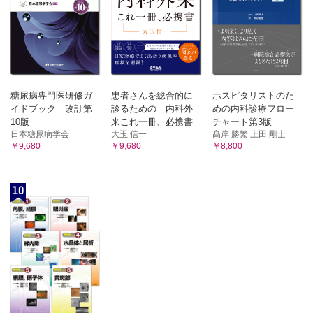
糖尿病専門医研修ガ
患者さんを総合的に
ホスピタリストのた
イドブック 改訂第
診るための 内科外
めの内科診療フロー
10版
来これ一冊、必携書
チャート第3版
日本糖尿病学会
大玉 信一
髙岸 勝繁 上田 剛士
￥9,680
￥9,680
￥8,800
10