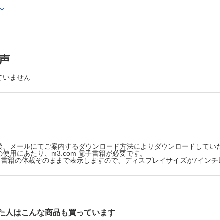
療がもたらした新たなゲノム研究……高阪真路
てのアドバンテージを体感しよう―海外における病理医活動の紹介―［
王国で病理医として過ごした12 年間……小無田美菜
】
声
理診断コンサルテーションの経験……長嶋洋治
ていません
P査察官を経験して……長峯理子
on】
後、メールにてご案内するダウンロード方法によりダウンロードしてい
使用にあたり、m3.com 電子書籍が必要です。
版は、書籍の体裁そのままで表示しますので、ディスプレイサイズが7イン
た人はこんな商品も買っています