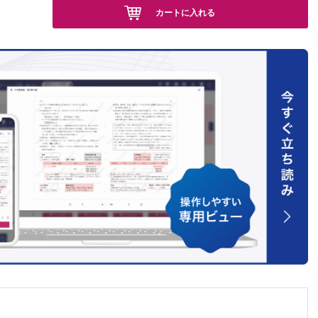
カートに入れる
 他
ズ 他
る病理医
菜