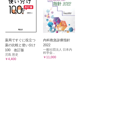
薬局ですぐに役立つ
内科救急診療指針
薬の比較と使い分け
2022
一般社団法人 日本内
100 改訂版
科学会...
児島 悠史
￥11,000
￥4,400