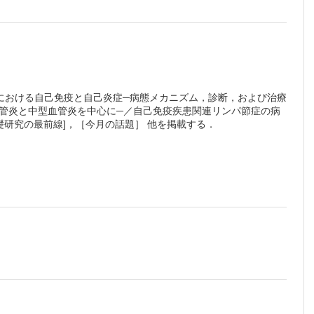
疾患における自己免疫と自己炎症─病態メカニズム，診断，および治療
管炎と中型血管炎を中心に─／自己免疫疾患関連リンパ節症の病
研究の最前線]，［今月の話題］ 他を掲載する．
こちら
でご確認ください。