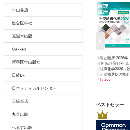
中山書店
総合医学社
克誠堂出版
Gakken
病理と臨床 2026年
新興医学出版社
44巻 臨時増刊号 免
疫組織化学2026～
断と治療選択の指針
日経BP
￥13,200
日本メディカルセンター
三輪書店
ベストセラー
丸善出版
1
へるす出版