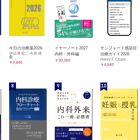
今日の治療薬2026
イヤーノート2027
サンフォード感染症
伊豆津 宏二 今井 靖
版
内科・外科編
治療ガイド2026
桑...
Henry F. Cham...
￥30,360
￥4,840
￥4,840
8
9
10