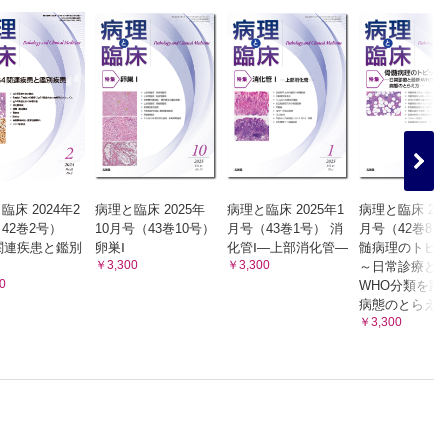
臨床 2024年2
病理と臨床 2025年
病理と臨床 2025年1
病理と臨床 202
42巻2号）
10月号（43巻10号）
月号（43巻1号） 消
月号（42巻8
4関連疾患と鑑別
卵巣Ⅰ
化管Ⅰ―上部消化管―
髄病理のトピ
￥3,300
￥3,300
～日常診療と
0
WHO分類を踏
病態のとらえ
￥3,300