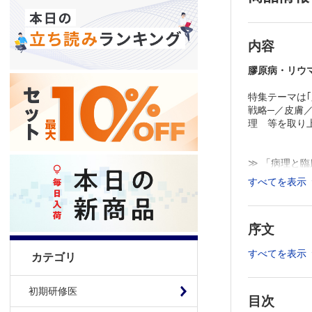
内容
膠原病・リウマチ
特集テーマは｢
戦略─／皮膚
理 等を取り
≫ 「病理と
≫
「病理と臨
すべてを表示
※本製品はP
「購入済ライ
序文
すべてを表示
カテゴリ
初期研修医
目次