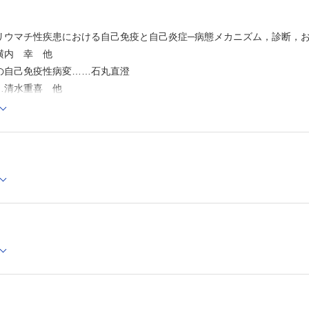
リウマチ性疾患における自己免疫と自己炎症─病態メカニズム，診断，
横内 幸 他
の自己免疫性病変……石丸直澄
…清水重喜 他
邵 文華 他
…乳原善文 他
─大型血管炎と中型血管炎を中心に─……松本 学 他
疾患関連リンパ節症の病理……西村 碧 フィリーズ 他
［193］
 他
4］
生検でのEGSBと類内膜癌
 1：真田咲子
 2：長峯理子
研究の最前線［9］