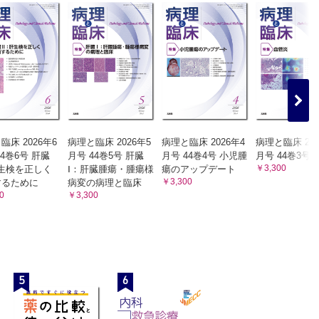
臨床 2026年6
病理と臨床 2026年5
病理と臨床 2026年4
病理と臨床 202
44巻6号 肝臓
月号 44巻5号 肝臓
月号 44巻4号 小児腫
月号 44巻3号
￥3,300
生検を正しく
Ⅰ：肝臓腫瘍・腫瘍様
瘍のアップデート
￥3,300
するために
病変の病理と臨床
0
￥3,300
5
6