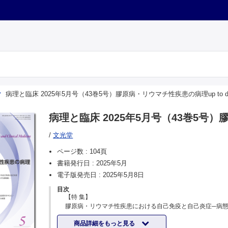
病理と臨床 2025年5月号（43巻5号）膠原病・リウマチ性疾患の病理up to da
病理と臨床 2025年5月号（43巻5号）膠
/
文光堂
ページ数 :
104頁
書籍発行日 :
2025年5月
電子版発売日 :
2025年5月8日
目次
【特 集】
膠原病・リウマチ性疾患における自己免疫と自己炎症─病
ズム，診断，および治療戦略─……古賀智裕 他
商品詳細をもっと見る
皮膚……横内 幸 他