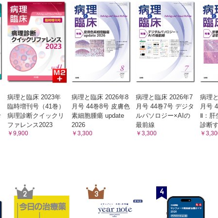
病理と臨床 2023年
病理と臨床 2026年8
病理と臨床 2026年7
病理と
臨時増刊号（41巻）
月号 44巻8号 皮膚色
月号 44巻7号 デジタ
月号 
診
病理診断クイックリ
素細胞腫瘍 update
ルパソロジー×AIの
Ⅱ：肝
ファレンス2023
2026
最前線
診断
￥9,900
￥3,300
￥3,300
￥3,30
4
2
3