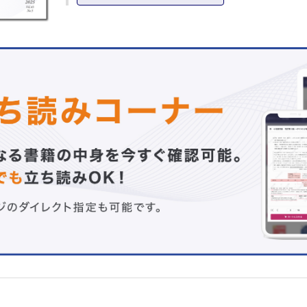
口腔領域の自己免疫性病変……石丸直澄
肺病変……清水重喜 他
肝臓……邵 文華 他
腎病理……乳原善文 他
血管病変─大型血管炎と中型血管炎を中心に─……松本 学
自己免疫疾患関連リンパ節症の病理……西村 碧 フィリー
【連 載】
マクロクイズ［193］
栃木直文 他
鑑別の森［44］
子宮内膜生検でのEGSBと類内膜癌
Answer 1：真田咲子
Answer 2：長峯理子
病理学基礎研究の最前線［9］
ゲノム医療がもたらした新たなゲノム研究……高阪真路
病理医としてのアドバンテージを体感しよう―海外におけ
活動の紹介―［5］
ベルギー王国で病理医として過ごした12 年間……小無田美
【今月の話題】
腎腫瘍病理診断コンサルテーションの経験……長嶋洋治
【ひろば】
海外CAP査察官を経験して……長峯理子
【Information】