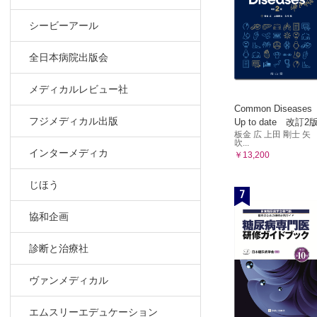
シービーアール
全日本病院出版会
メディカルレビュー社
Common Diseases
フジメディカル出版
Up to date 改訂2
板金 広 上田 剛士 矢
吹...
インターメディカ
￥13,200
じほう
7
協和企画
診断と治療社
ヴァンメディカル
エムスリーエデュケーション