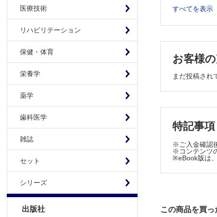
ゲノム医
医療技術
すべてを表示
病理医とし
ベルギー
リハビリテーション
【今月の話題
保健・体育
お客様の
腎腫瘍病
【ひろば】
栄養学
まだ投稿され
海外CA
薬学
【Informati
歯科医学
特記事項
雑誌
※ご入金確認
※コンテンツの
※eBook
セット
シリーズ
出版社
この商品を買っ