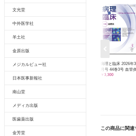
文光堂
中外医学社
羊土社
金原出版
病理と臨床 2026年3
メジカルビュー社
月号 44巻3号 血管
￥3,300
日本医事新報社
南山堂
メディカ出版
医歯薬出版
この商品に関連
金芳堂