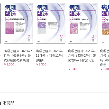
病理と臨床 2025年7
病理と臨床 2025年
病理と臨床 2025年2
病理と
炎
月号（43巻7号）骨
11月号（43巻11号）
月号（43巻2号） 消
月号（
軟部腫瘍の新展開
卵巣Ⅱ
化管Ⅱ―下部消化管
IgG
￥3,300
￥3,300
―
疾患
￥3,300
￥3,30
する商品