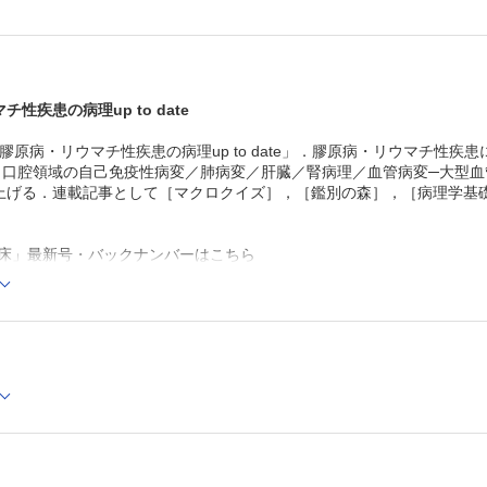
性疾患の病理up to date
膠原病・リウマチ性疾患の病理up to date」．膠原病・リウマチ性
／口腔領域の自己免疫性病変／肺病変／肝臓／腎病理／血管病変─大型血
上げる．連載記事として［マクロクイズ］，［鑑別の森］，［病理学基礎
臨床」最新号・バックナンバーはこちら
床」年間購読、受付中！
Cでの閲覧も可能です。
センス一覧」よりオンライン環境でPDF版をご覧いただけます。詳細は