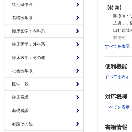
後期研修医
【特 集】
膠原病・
基礎医学系
皮膚……
口腔領域
臨床医学：内科系
肺病変…
臨床医学：外科系
肝臓……
すべてを表示
腎病理…
臨床医学：その他
血管病変
便利機能
自己免疫
社会医学系
【連 載】
すべてを表示
マクロクイズ
医学一般
栃木直文
対応機種
臨床看護
鑑別の森［4
子宮内膜
すべてを表示
基礎看護
Answer
Answer
看護その他
書籍情報
病理学基礎