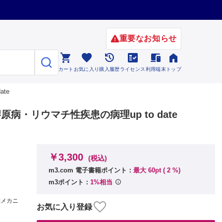
重要なお知らせ






カート
お気に入り
購入履歴
ライセンス
利用端末
トップ
te
原病・リウマチ性疾患の病理up to date
￥3,300
(税込)
m3.com 電子書籍ポイント：
最大 60pt (
2
%)
m3ポイント：
1%相当
態メカニ
お気に入り登録