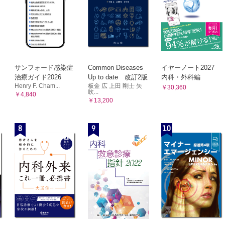
サンフォード感染症
Common Diseases
イヤーノート2027
治療ガイド2026
Up to date 改訂2版
内科・外科編
Henry F. Cham...
板金 広 上田 剛士 矢
￥30,360
吹...
￥4,840
￥13,200
8
9
10