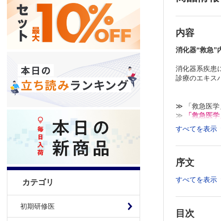
内容
消化器“救急”
消化器系疾患
診療のエキス
≫ 「救急医
≫
「救急医学
すべてを表示
※本製品はP
「購入済ライ
序文
すべてを表示
カテゴリ
初期研修医
目次