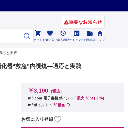
重要なお知らせ






カート
お気に入り
購入履歴
ライセンス
利用端末
トップ
―適応と実践
 消化器“救急”内視鏡―適応と実践
￥3,190
(税込)
m3.com 電子書籍ポイント：
最大 58pt (
2
%)
m3ポイント：
1%相当
お気に入り登録