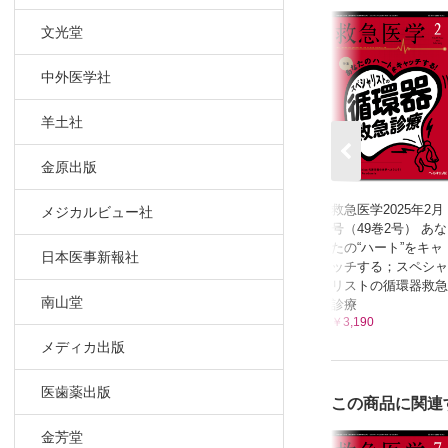
Ⅴ．患者背景
小児・高齢
文光堂
立川相互
中外医学社
抗血栓薬服
さいたま
羊土社
連載
時をかける救
金原出版
第11回 
救急医学2025年2月
メジカルビュー社
山口大学
号（49巻2号） あな
Acute Car
たの“ハート”をキャ
日本医事新報社
第10回 
ッチする；スペシャ
リストの循環器救急
国立病院
南山堂
診療
出張版Dr.’s Pr
￥3,190
第30回 
メディカ出版
高邦会高
医歯薬出版
この商品に関連
金芳堂