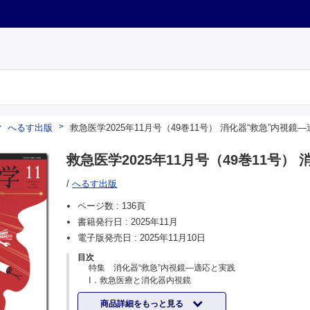
へるす出版
救急医学2025年11月号（49巻11号） 消化器“救急”内視鏡
救急医学2025年11月号（49巻11号）
/
へるす出版
ページ数 :
136頁
書籍発行日 :
2025年11月
電子版発売日 :
2025年11月10日
目次
特集 消化器“救急”内視鏡―適応と実践
Ⅰ．救急医療と消化器内視鏡
救急医療における消化器緊急内視鏡の役割
商品詳細をもっと見る
東京医科大学消化器内科学分野 向井俊太郎他