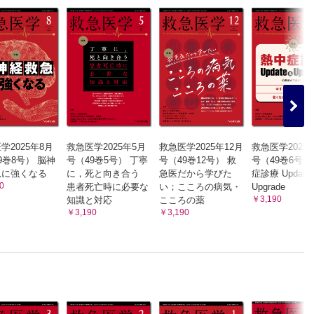
ョイト
学2025年8月
救急医学2025年5月
救急医学2025年12月
救急医学2025
9巻8号） 脳神
号（49巻5号） 丁寧
号（49巻12号） 救
号（49巻6号）
急に強くなる
に，死と向き合う
急医だから学びた
症診療 Update 
0
患者死亡時に必要な
い；こころの病気・
Upgrade
￥3,190
知識と対応
こころの薬
￥3,190
￥3,190
期対応 ①
田 秀一