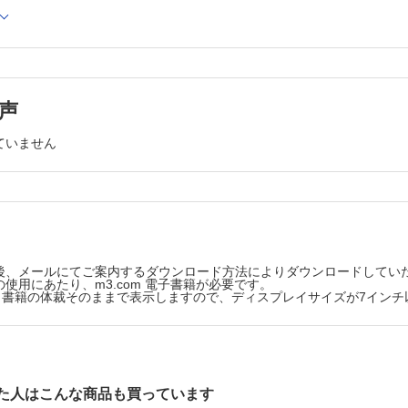
鏡の実践─下部消化管
小腸出血
大学健診予防医学センター 新倉 量太
出血
消化器内科 久保川 賢
声
捻転，腸閉塞
北病院消化器内科 濱田 晃市
ていません
鏡の実践─胆・膵
・胆囊炎，胆石性膵炎
大学国際医療センター消化器内科 谷坂 優樹他
大学肝胆膵内科 井上 匡央他
後、メールにてご案内するダウンロード方法によりダウンロードしてい
の感染性被包化壊死
使用にあたり、m3.com 電子書籍が必要です。
版は、書籍の体裁そのままで表示しますので、ディスプレイサイズが7イン
学術研究部医学系内科学第三講座 林 伸彦他
大学医学部内科学（消化器）講座 山宮 知他
医科大学会津医療センター消化器内科 高木 忠之他
た人はこんな商品も買っています