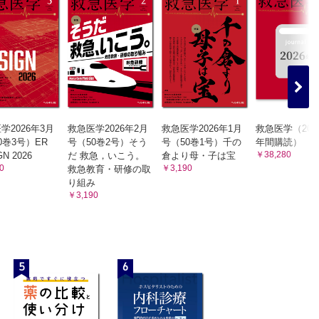
学2026年3月
救急医学2026年2月
救急医学2026年1月
救急医学（202
0巻3号）ER
号（50巻2号）そう
号（50巻1号）千の
年間購読）
￥38,280
GN 2026
だ 救急，いこう。
倉より母・子は宝
0
￥3,190
救急教育・研修の取
り組み
￥3,190
5
6