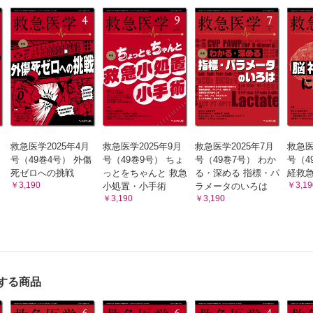
による適応・注意点
患者に対する緊急内視鏡
病院総合診療科 田川 学
用患者に対する緊急内視鏡
市立病院消化器内科 瀧本 洋一
急教授
明治のコロリと令和のコロナ，隔離の本質は同じじゃないか，チョイトチ
救急医学2025年4月
救急医学2025年9月
救急医学2025年7月
救急医
大学院医学系研究科救急医学 鶴田 良介
号（49巻4号） 外傷
号（49巻9号） ちょ
号（49巻7号） わか
号（4
e Nutrition ─代謝栄養の世界へようこそ！
死ゼロへの挑戦
っとをちゃんと 救急
る・深める 指標・パ
経救
重症患者のタンパク質（アミノ酸）代謝 基礎編
￥3,190
￥3,19
小処置・小手術
ラメータのいろは
￥3,190
￥3,190
機構大阪医療センター救命救急センター 小島 将裕他
ime Academia
リウマチ性疾患の診断・初期対応実践ガイド─リウマチ性疾患患者の救急初
木病院リウマチ・膠原病内科/国際医療福祉大学福岡保健医療学部 小荒
する商品