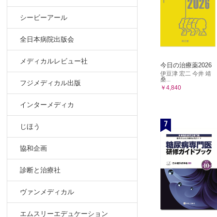
シービーアール
全日本病院出版会
メディカルレビュー社
今日の治療薬2026
伊豆津 宏二 今井 靖
桑...
フジメディカル出版
￥4,840
インターメディカ
7
じほう
協和企画
診断と治療社
ヴァンメディカル
エムスリーエデュケーション