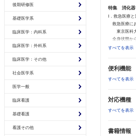
後期研修医
特集 消化器
Ⅰ．救急医療
基礎医学系
救急医療に
東京医科
臨床医学：内科系
全身状態か
臨床医学：外科系
愛媛大学
すべてを表示
緊急内視鏡
臨床医学：その他
札幌医科
便利機能
Ⅱ．緊急内視
社会医学系
食道・胃・
すべてを表示
湘南鎌倉
医学一般
非静脈瘤性
対応機種
福島県立
臨床看護
異物誤飲の
すべてを表示
基礎看護
信州大学
上部消化管
看護その他
多根総合
書籍情報