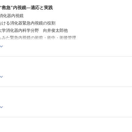
医療学部 小荒田 秀一
“救急”内視鏡―適応と実践
と消化器内視鏡
おける消化器緊急内視鏡の役割
大学消化器内科学分野 向井俊太郎他
らみた緊急内視鏡の術前・術中・術後管理
医学部附属病院光学医療診療部 池田 宜央
における多職種連携
大学内科学講座消化器内科学分野・消化器がん遠隔医療講座 潟沼 
鏡の実践─上部消化管
十二指腸静脈瘤出血
総合病院消化器病センター 増田 作栄
上部消化管出血
医科大学附属病院内視鏡診療部 中村 純他
救急対応
医学部小児医学教室/東京医科大学病院小児科・思春期科 渡邉 駿他
穿孔
病院消化器内科 淺井 哲