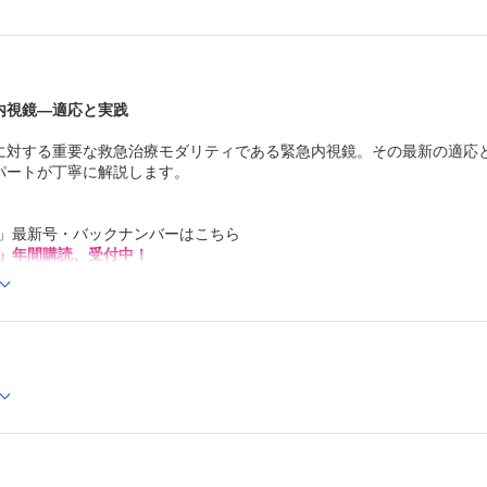
胆道出血
愛知医科大学肝胆膵内科 井上 匡央他
急性膵炎後の感染性被包化壊死
富山大学学術研究部医学系内科学第三講座 林 伸彦他
慢性膵炎
内視鏡―適応と実践
獨協医科大学医学部内科学（消化器）講座 山宮 知他
膵外傷
に対する重要な救急治療モダリティである緊急内視鏡。その最新の適応
福島県立医科大学会津医療センター消化器内科 高木 忠
Ⅴ．患者背景による適応・注意点
パートが丁寧に解説します。
小児・高齢患者に対する緊急内視鏡
立川相互病院総合診療科 田川 学
抗血栓薬服用患者に対する緊急内視鏡
学」最新号・バックナンバーはこちら
さいたま市立病院消化器内科 瀧本 洋一
」年間購読、受付中！
連載
時をかける救急教授
Cでの閲覧も可能です。
第11回 明治のコロリと令和のコロナ，隔離の本質は同じ
センス一覧」よりオンライン環境でPDF版をご覧いただけます。詳細は
いか，チョイトチョイト
山口大学大学院医学系研究科救急医学 鶴田 良介
Acute Care Nutrition ─代謝栄養の世界へようこそ！
第10回 重症患者のタンパク質（アミノ酸）代謝 基礎編
国立病院機構大阪医療センター救命救急センター 小島 
出張版Dr.’s Prime Academia
第30回 リウマチ性疾患の診断・初期対応実践ガイド─リ
疾患患者の救急初期対応 ①
高邦会高木病院リウマチ・膠原病内科/国際医療福祉大学福