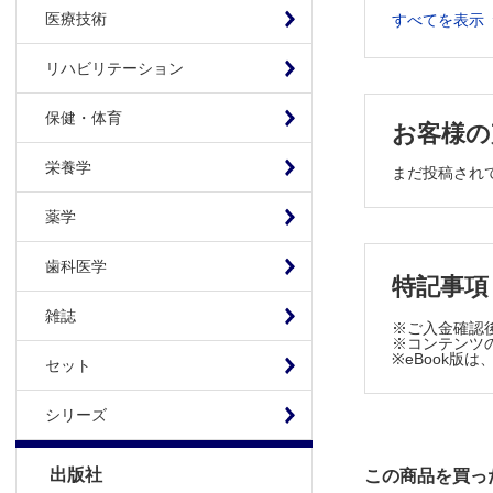
Ⅲ．緊急内視
医療技術
すべてを表示
大腸出血・
東京医科
リハビリテーション
直腸静脈瘤
飯塚病院
保健・体育
お客様の
S状結腸軸
栄養学
総合南東
まだ投稿され
Ⅳ．緊急内視
薬学
急性胆管炎
埼玉医科
歯科医学
胆道出血
特記事項
愛知医科
雑誌
※ご入金確認
急性膵炎後
※コンテンツの
※eBook
富山大学
セット
慢性膵炎
シリーズ
獨協医科
膵外傷
福島県立
出版社
この商品を買っ