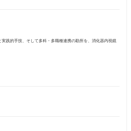
と実践的手技、そして多科・多職種連携の勘所を、消化器内視鏡
之他
じゃな
こちら
でご確認ください。
将裕他
ウマチ性
岡保健