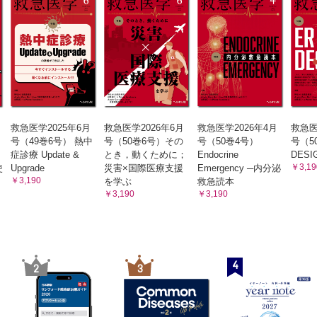
救急医学2025年6月
救急医学2026年6月
救急医学2026年4月
救急医
号（49巻6号） 熱中
号（50巻6号）その
号（50巻4号）
号（5
症診療 Update &
とき，動くために；
Endocrine
DESI
￥3,19
使
Upgrade
災害×国際医療支援
Emergency ─内分泌
￥3,190
を学ぶ
救急読本
￥3,190
￥3,190
4
2
3