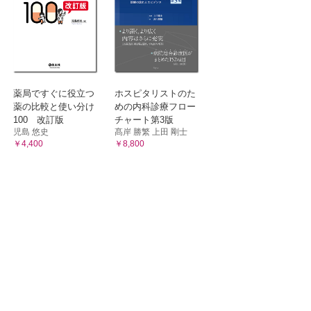
薬局ですぐに役立つ
ホスピタリストのた
薬の比較と使い分け
めの内科診療フロー
100 改訂版
チャート第3版
児島 悠史
髙岸 勝繁 上田 剛士
￥4,400
￥8,800