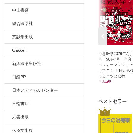
中山書店
総合医学社
克誠堂出版
Gakken
救急医学2026年7月
号（50巻7号）当直
新興医学出版社
パフォーマンス，上
げてこ！ 明日から
えるコツと心得
日経BP
￥3,190
日本メディカルセンター
ベストセラー
三輪書店
1
丸善出版
へるす出版