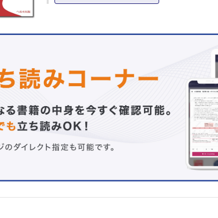
全身状態からみた緊急内視鏡の術前・術中・術後管理
愛媛大学医学部附属病院光学医療診療部 池田 宜央
緊急内視鏡における多職種連携
札幌医科大学内科学講座消化器内科学分野・消化器がん遠
座 潟沼 朗生
Ⅱ．緊急内視鏡の実践─上部消化管
食道・胃・十二指腸静脈瘤出血
湘南鎌倉総合病院消化器病センター 増田 作栄
非静脈瘤性上部消化管出血
福島県立医科大学附属病院内視鏡診療部 中村 純他
異物誤飲の救急対応
信州大学医学部小児医学教室/東京医科大学病院小児科・思
科 渡邉 駿他
上部消化管穿孔
多根総合病院消化器内科 淺井 哲
Ⅲ．緊急内視鏡の実践─下部消化管
大腸出血・小腸出血
東京医科大学健診予防医学センター 新倉 量太
直腸静脈瘤出血
飯塚病院消化器内科 久保川 賢
S状結腸軸捻転，腸閉塞
総合南東北病院消化器内科 濱田 晃市
Ⅳ．緊急内視鏡の実践─胆・膵
急性胆管炎・胆囊炎，胆石性膵炎
埼玉医科大学国際医療センター消化器内科 谷坂 優樹他