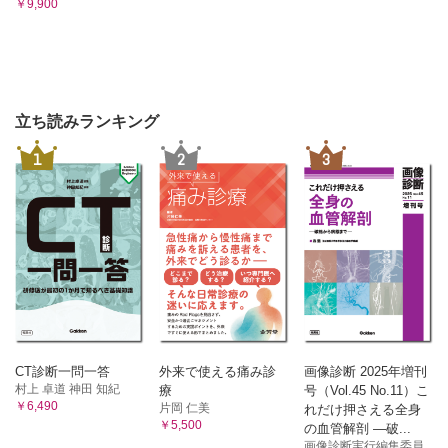
￥9,900
立ち読みランキング
1
2
3
CT診断一問一答
外来で使える痛み診
画像診断 2025年増刊
村上 卓道 神田 知紀
療
号（Vol.45 No.11）こ
￥6,490
片岡 仁美
れだけ押さえる全身
￥5,500
の血管解剖 ―破...
画像診断実行編集委員