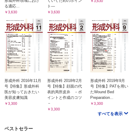
形成外科領域におけ
くいくためのポイン
￥3,630
る適応...
ト―
￥3,630
￥3,630
形成外科 2016年11月
形成外科 2018年2月
形成外科 2019年9月
号【特集】形成外科
号【特集】顔面の代
号【特集】PATを用い
医が知っておきたい
表的局所皮弁 －ポ
たWound Bed
美容皮膚知識
イントと作成のコツ
Preparation...
－
￥3,300
￥3,300
￥3,300
すべてを表示
ベストセラー