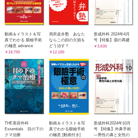
動画＆イラスト＆写
局所皮弁塾 あなた
形成外科 2024年4月
真でわかる 眼瞼手術
ならこの顔の欠損を
号【特集】眉の再建
の極意 advance
どう治す？
￥3,630
￥18,700
￥12,100
THE美容外科
動画＆イラスト＆写
形成外科2024年10月
Essentials 目の下の
真でわかる眼瞼手術
号 【特集】外鼻手術
クマ治療
の極意 [動画付き]
―男性の鼻と女性の