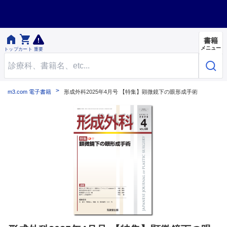


書籍
メニュー
トップ
カート
重要
m3.com 電子書籍
形成外科2025年4月号 【特集】顕微鏡下の眼形成手術