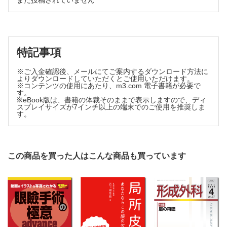
まだ投稿されていません
症例
乳児血管腫と鑑別を要したNTRK-rearranged spindle cell
neoplasmの1例・・・髙月 陽介 ほか
矯正骨切り術とイリザロフ創外固定器による仮骨延長術を併用
した示指斜指症の1例・・・三浦 孝行 ほか
特記事項
ストーマ周囲静脈瘤に対して硬化療法を用いた1例・・・奥
陽平 ほか
※ご入金確認後、メールにてご案内するダウンロード方法に
よりダウンロードしていただくとご使用いただけます。
排便機能を温存できた肛門周囲Paget病の1例・・・寺北 崇
※コンテンツの使用にあたり、m3.com 電子書籍が必要で
人 ほか
す。
※eBook版は、書籍の体裁そのままで表示しますので、ディ
工夫
スプレイサイズが7インチ以上の端末でのご使用を推奨しま
す。
Padgett-Hood型ダーマトームを用いた全層皮膚片分層化のコ
ツ・・・柴田 佳晃 ほか
・投稿規定
・編集後記・・・杠 俊介
この商品を買った人はこんな商品も買っています