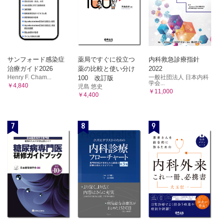
サンフォード感染症
薬局ですぐに役立つ
内科救急診療指針
治療ガイド2026
薬の比較と使い分け
2022
Henry F. Cham...
一般社団法人 日本内科
100 改訂版
学会...
￥4,840
児島 悠史
￥11,000
￥4,400
7
8
9