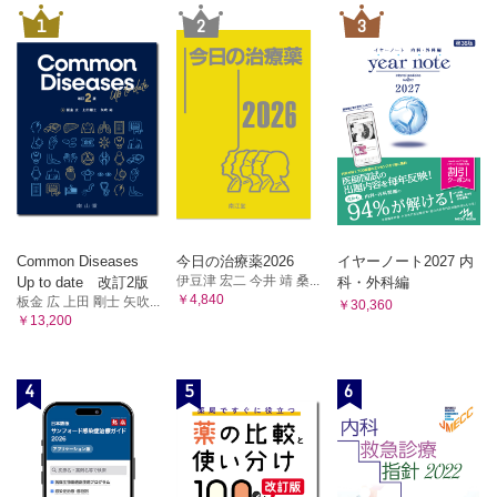
1
2
3
Common Diseases
今日の治療薬2026
イヤーノート2027 内
伊豆津 宏二 今井 靖 桑...
Up to date 改訂2版
科・外科編
￥4,840
板金 広 上田 剛士 矢吹...
￥30,360
￥13,200
4
5
6