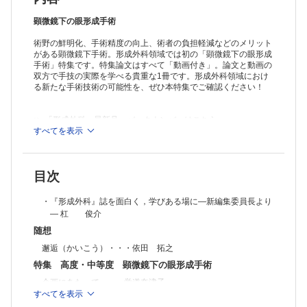
涙小管断裂および眼窩底骨折に対する顕微鏡下手術・・・小久保健一
美容外科領域での目尻切開，目頭切開，眉毛下皮膚切除術・・・藤本
顕微鏡下の眼形成手術
卓也 ほか
術野の鮮明化、手術精度の向上、術者の負担軽減などのメリット
連載
がある顕微鏡下手術。形成外科領域では初の「顕微鏡下の眼形成
みんなで考えよう！ 足病カンファレンス season
手術」特集です。特集論文はすべて「動画付き」。論文と動画の
リハビリテーションスタッフとのかかわり・・・寺部 雄太
双方で手技の実際を学べる貴重な1冊です。形成外科領域におけ
形成外科 NEXT―次世代の本音―
る新たな手術技術の可能性を、ぜひ本特集でご確認ください！
ハイコンテクストな文化に生きる僕たちの，メンターが残す言葉た
ち・・・山脇 孝徳
教室だより北～南
≫ 「形成外科」最新号・バックナンバーはこちら
No.124 佐賀大学医学部附属病院 形成外科・・・渡邊 英孝
≫
すべてを表示
「形成外科」年間購読、受付中！
ザッツ形成外科！
※本製品はPCでの閲覧も可能です。
Vol.16 先生アラーム鳴ってます・・・中村 優
「購入済ライセンス一覧」よりオンライン環境でPDF版をご覧い
原著
目次
ただけます。詳細は
こちら
でご確認ください。
乳房再建術後の心電図変化・・・奥野 友孝 ほか
症例
・『形成外科』誌を面白く，学びある場に―新編集委員長より
乳児血管腫と鑑別を要したNTRK-rearranged spindle cell neoplasmの1
― 杠 俊介
例・・・髙月 陽介 ほか
矯正骨切り術とイリザロフ創外固定器による仮骨延長術を併用した示指
随想
斜指症の1例・・・三浦 孝行 ほか
邂逅（かいこう）・・・依田 拓之
ストーマ周囲静脈瘤に対して硬化療法を用いた1例・・・奥 陽平 ほか
特集 高度・中等度 顕微鏡下の眼形成手術
排便機能を温存できた肛門周囲Paget病の1例・・・寺北 崇人 ほか
工夫
企画にあたって・・・覚道奈津子
Padgett-Hood型ダーマトームを用いた全層皮膚片分層化のコツ・・・
すべてを表示
顕微鏡下の眼瞼下垂手術（1）―CO2レーザーの併用
柴田 佳晃 ほか