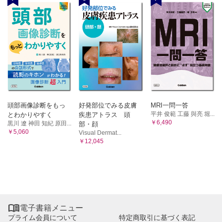
頭部画像診断をもっ
好発部位でみる皮膚
MRI一問一答
平井 俊範 工藤 與亮 堀...
とわかりやすく
疾患アトラス 頭
￥6,490
黒川 遼 神田 知紀 原田...
部・顔
￥5,060
Visual Dermat...
￥12,045

電子書籍メニュー
プライム会員について
特定商取引に基づく表記