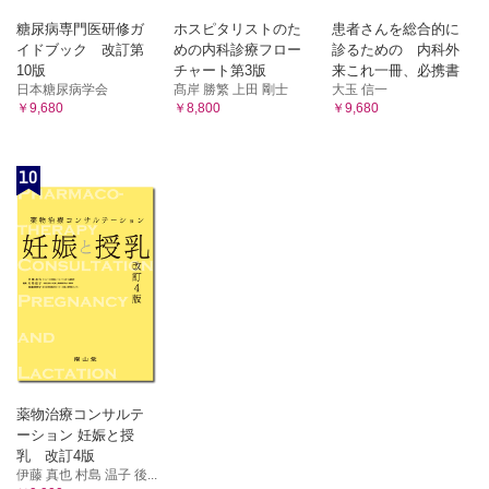
糖尿病専門医研修ガ
ホスピタリストのた
患者さんを総合的に
イドブック 改訂第
めの内科診療フロー
診るための 内科外
10版
チャート第3版
来これ一冊、必携書
日本糖尿病学会
髙岸 勝繁 上田 剛士
大玉 信一
￥9,680
￥8,800
￥9,680
10
薬物治療コンサルテ
ーション 妊娠と授
乳 改訂4版
伊藤 真也 村島 温子 後...