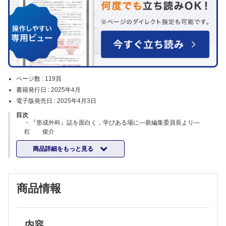
ページ数 :
119頁
書籍発行日 :
2025年4月
電子版発売日 :
2025年4月3日
目次
・『形成外科』誌を面白く，学びある場に―新編集委員長より―
杠 俊介
随想
商品詳細をもっと見る
邂逅（かいこう）・・・依田 拓之
特集 高度・中等度 顕微鏡下の眼形成手術
企画にあたって・・・覚道奈津子
顕微鏡下の眼瞼下垂手術（1）―CO2レーザーの併用― ・・・野平久
商品情報
仁彦 ほか
顕微鏡下の眼瞼下垂手術（2）―モノポーラ鑷子の使用― ・・・覚道
奈津子
手術顕微鏡を用いた下眼瞼内反症手術―Hotz変法とJones変法
― ・・・木下 慎介
内容