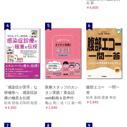
会 森...
￥6,600
4
5
6
「感染症が苦手」な
医療スタッフのカン
腹部エコー 一問一
研修医へ 感染症診
タン実践！英会話
答
松本 直樹 渡邊 幸信
療の極意を伝授
web動画＆音声付
￥5,940
松本 哲哉 石和田 稔彦 ...
亀山 周二 佐々江 龍一郎
￥4,400
￥2,640
7
8
9