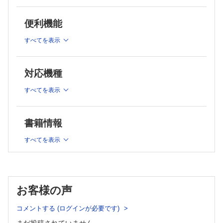
― ・・・野平久仁彦 ほか
・投稿規定
顕微鏡下の眼瞼下垂手術（2）―モノポーラ鑷子の使用
・編集後記・・・杠 俊介
便利機能
― ・・・覚道奈津子
手術顕微鏡を用いた下眼瞼内反症手術―Hotz変法とJones変法
すべてを表示
― ・・・木下 慎介
涙小管断裂および眼窩底骨折に対する顕微鏡下手術・・・小久
保健一
対応機種
美容外科領域での目尻切開，目頭切開，眉毛下皮膚切除
術・・・藤本 卓也 ほか
すべてを表示
連載
みんなで考えよう！ 足病カンファレンス season
リハビリテーションスタッフとのかかわり・・・寺部 雄太
書籍情報
形成外科 NEXT―次世代の本音―
ハイコンテクストな文化に生きる僕たちの，メンターが残す
すべてを表示
言葉たち・・・山脇 孝徳
教室だより北～南
No.124 佐賀大学医学部附属病院 形成外科・・・渡邊 英孝
ザッツ形成外科！
お客様の声
Vol.16 先生アラーム鳴ってます・・・中村 優
原著
コメントする (ログインが必要です)
乳房再建術後の心電図変化・・・奥野 友孝 ほか