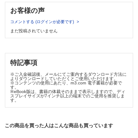
陰圧閉鎖療法の併用― 佐藤 智也
お客様の声
形成外科 NEXT―次世代の本音―
宿命？ 運命？ 上原 幸
コメントする (ログインが必要です)
教室だより北～南
まだ投稿されていません
No.127 千葉大学医学部 形成外科学教室 山路 佳久 ほか
ザッツ形成外科！
Vol.19 Z形成術 中村 優
原著
特記事項
眼瞼下垂症例におけるDry Eye related Quality of life
Score（DEQS）の検討 橋本 昌也 ほか
※ご入金確認後、メールにてご案内するダウンロード方法に
症例
よりダウンロードしていただくとご使用いただけます。
MP関節橈屈変形を来たした浮遊型母指多指症の1例 今井
※コンテンツの使用にあたり、m3.com 電子書籍が必要で
す。
俊介 ほか
※eBook版は、書籍の体裁そのままで表示しますので、ディ
脂肪腫の再発と考えられた左肘部異型脂肪腫様腫瘍の1例
スプレイサイズが7インチ以上の端末でのご使用を推奨しま
す。
大森 凜 ほか
工夫
安全かつ簡便にできる薄層化皮弁の挙上方法 伊田 幸平
ほか
この商品を買った人はこんな商品も買っています
投稿規定
編集後記 杠 俊介