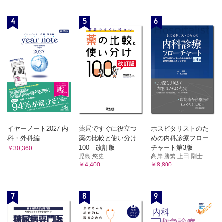
4
5
6
イヤーノート2027 内
薬局ですぐに役立つ
ホスピタリストのた
科・外科編
薬の比較と使い分け
めの内科診療フロー
100 改訂版
チャート第3版
￥30,360
児島 悠史
髙岸 勝繁 上田 剛士
￥4,400
￥8,800
7
8
9