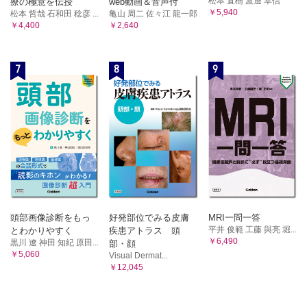
松本 直樹 渡邊 幸信
療の極意を伝授
web動画＆音声付
￥5,940
松本 哲哉 石和田 稔彦 ...
亀山 周二 佐々江 龍一郎
￥4,400
￥2,640
7
8
9
頭部画像診断をもっ
好発部位でみる皮膚
MRI一問一答
平井 俊範 工藤 與亮 堀...
とわかりやすく
疾患アトラス 頭
￥6,490
黒川 遼 神田 知紀 原田...
部・顔
￥5,060
Visual Dermat...
￥12,045