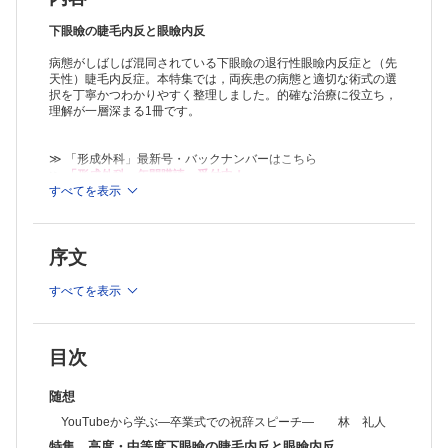
下眼瞼退行性内反に対するDouble Linked Deep Quickert法 長西
裕樹
下眼瞼の睫毛内反と眼瞼内反
連載
病態がしばしば混同されている下眼瞼の退行性眼瞼内反症と（先
形成外科 Topics！
天性）睫毛内反症。本特集では，両疾患の病態と適切な術式の選
第61回全国国立大学病院手術部会議 in松本 2024 杠 俊介
択を丁寧かつわかりやすく整理しました。的確な治療に役立ち，
社会形成外科学の萌芽
理解が一層深まる1冊です。
第4回 形成外科と法律・制度 佐藤 誠
みんなで考えよう！ 足病カンファレンス season 2
欠損の大きい創傷に対する新たな選択肢―EPIFIX Ⓡと局所陰圧閉鎖療
≫ 「形成外科」最新号・バックナンバーはこちら
法の併用― 佐藤 智也
≫
「形成外科」年間購読、受付中！
形成外科 NEXT―次世代の本音―
すべてを表示
※本製品はPCでの閲覧も可能です。
宿命？ 運命？ 上原 幸
「購入済ライセンス一覧」よりオンライン環境でPDF版をご覧い
教室だより北～南
ただけます。詳細は
こちら
でご確認ください。
No.127 千葉大学医学部 形成外科学教室 山路 佳久 ほか
序文
ザッツ形成外科！
Vol.19 Z形成術 中村 優
すべてを表示
原著
眼瞼下垂症例におけるDry Eye related Quality of life Score（DEQS）の
検討 橋本 昌也 ほか
症例
目次
MP関節橈屈変形を来たした浮遊型母指多指症の1例 今井 俊介 ほ
か
随想
脂肪腫の再発と考えられた左肘部異型脂肪腫様腫瘍の1例 大森 凜
YouTubeから学ぶ―卒業式での祝辞スピーチ― 林 礼人
ほか
工夫
特集 高度・中等度下眼瞼の睫毛内反と眼瞼内反