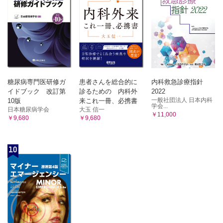
糖尿病専門医研修ガ
患者さんを総合的に
内科救急診療指針
イドブック 改訂第
診るための 内科外
2022
一般社団法人 日本内科
10版
来これ一冊、必携書
学会...
日本糖尿病学会
大玉 信一
￥11,000
￥9,680
￥9,680
10