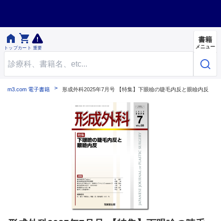


書籍
メニュー
トップ
カート
重要
m3.com 電子書籍
形成外科2025年7月号 【特集】下眼瞼の睫毛内反と眼瞼内反