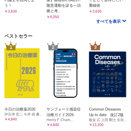
う！
随意運動を診る―治
重瞼術
療と考...
￥3,630
￥3,630
￥6,050
すべてを表示
ベストセラー
1
2
3
今日の治療薬2026
サンフォード感染症
Common Diseases
伊豆津 宏二 今井 靖 桑...
治療ガイド2026
Up to date 改訂2版
￥4,840
Henry F. Cham...
板金 広 上田 剛士 矢吹...
￥4,840
￥13,200