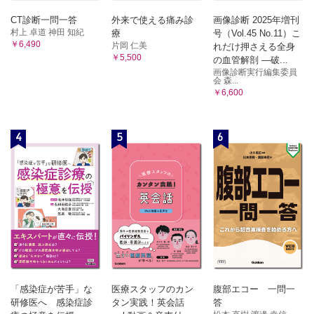
CT診断一問一答
外来で使える痛み診
画像診断 2025年増刊
村上 卓道 神田 知紀
療
号（Vol.45 No.11）こ
￥6,490
片岡 仁美
れだけ押さえる全身
￥5,500
の血管解剖 ―破...
画像診断実行編集委員
会 森...
￥6,600
4
5
6
「感染症が苦手」な
医療スタッフのカン
腹部エコー 一問一
研修医へ 感染症診
タン実践！英会話
答