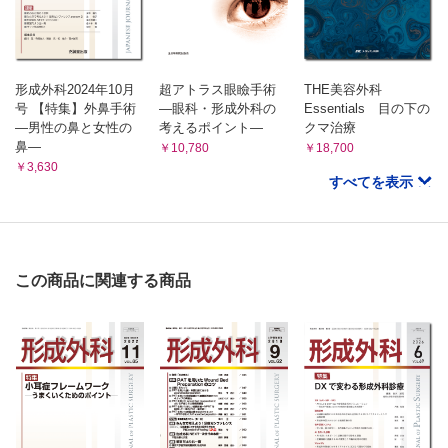
形成外科2024年10月
超アトラス眼瞼手術
THE美容外科
号 【特集】外鼻手術
―眼科・形成外科の
Essentials 目の下の
―男性の鼻と女性の
考えるポイント―
クマ治療
鼻―
￥10,780
￥18,700
￥3,630
すべてを表示
この商品に関連する商品