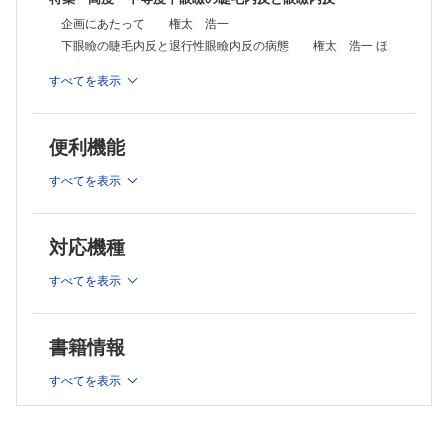
安全かつ簡便にできる薄層化皮弁の挙上方法 伊田 幸平 ほか
企画にあたって 権太 浩一
投稿規定
下眼瞼の睫毛内反と退行性眼瞼内反の病態 権太 浩一 ほ
編集後記 杠 俊介
か
すべてを表示
下眼瞼睫毛内反症に対する下眼瞼牽引筋腱膜（LER）の離断お
よびlid margin splitを併施したHotz変法 大井 皓介 ほか
Skin redraping法による内眼角贅皮矯正を併施したHotz法
便利機能
安積 昌吾 ほか
退行性下眼瞼内反症の病態に基づいた外科治療法 村上 正
すべてを表示
洋
LTS法とHotz法を併施した退行性下眼瞼内反症手術 白井エ
リオ ほか
対応機種
下眼瞼退行性内反に対するDouble Linked Deep Quickert
法 長西 裕樹
すべてを表示
連載
形成外科 Topics！
第61回全国国立大学病院手術部会議 in松本 2024 杠 俊
書籍情報
介
社会形成外科学の萌芽
すべてを表示
第4回 形成外科と法律・制度 佐藤 誠
みんなで考えよう！ 足病カンファレンス season 2
欠損の大きい創傷に対する新たな選択肢―EPIFIX Ⓡと局所