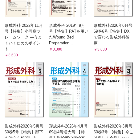
形成外科 2022年11月
形成外科 2019年9月
形成外科2026年6月号
号【特集】小耳症フ
号【特集】PATを用い
69巻6号【特集】DX
レームワーク ―うま
たWound Bed
で変わる形成外科診
くいくためのポイン
Preparation...
療
ト―
￥3,300
￥3,630
￥3,630
形成外科2026年5月号
形成外科2026年4月号
形成外科2026年3月号
69巻5号【特集】部下
69巻4号増大号 【特
69巻3号 【特集】今こ
の論文を校閲しよ
集】眼瞼部の病的不
そ正しく会得したい