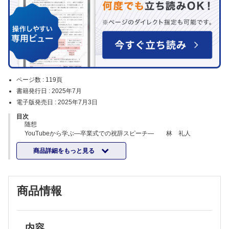
ページ数 :
119頁
書籍発行日 :
2025年7月
電子版発売日 :
2025年7月3日
目次
随想
YouTubeから学ぶ―卒業式での祝辞スピーチ― 林 礼人
特集 高度・中等度下眼瞼の睫毛内反と眼瞼内反
商品詳細をもっと見る
企画にあたって 権太 浩一
下眼瞼の睫毛内反と退行性眼瞼内反の病態 権太 浩一 ほか
下眼瞼睫毛内反症に対する下眼瞼牽引筋腱膜（LER）の離断およびlid
margin splitを併施したHotz変法 大井 皓介 ほか
商品情報
Skin redraping法による内眼角贅皮矯正を併施したHotz法 安積 昌
吾 ほか
退行性下眼瞼内反症の病態に基づいた外科治療法 村上 正洋
LTS法とHotz法を併施した退行性下眼瞼内反症手術 白井エリオ ほ
か
内容