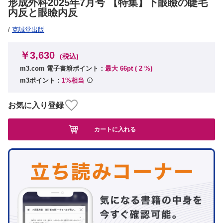
形成外科2025年7月号 【特集】下眼瞼の睫毛
内反と眼瞼内反
/
克誠堂出版
￥3,630
(税込)
m3.com 電子書籍ポイント：
最大 66pt (
2
%)
m3ポイント：
1%相当
お気に入り登録
カートに入れる