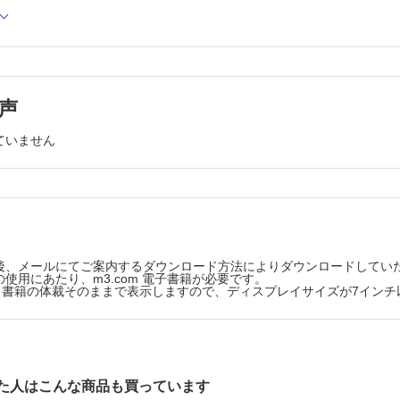
ィクソーブⓇMXシートによる眼窩骨折の検討 森島 容子 ほか
の女性発症例についての検討 大沼 舞 ほか
声
術後に疼痛が遷延した 2例 十河 なお ほか
asciitisの 1例 八木寿美鈴 ほか
ていません
じた線状基底細胞癌の 1例 永田 勲 ほか
l.156Issue4
ION
する手外科第4巻 珠玉の症例編』 福本 恵三
後、メールにてご案内するダウンロード方法によりダウンロードしてい
杠 俊介
使用にあたり、m3.com 電子書籍が必要です。
版は、書籍の体裁そのままで表示しますので、ディスプレイサイズが7イン
8巻総目次キーワード索引人名索引
た人はこんな商品も買っています