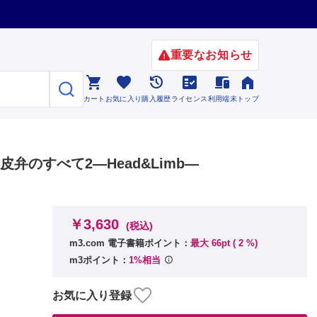
重要なお知らせ






カート
お気に入り
購入履歴
ライセンス
利用端末
トップ
皮弁のすべて2―Head&Limb―
￥3,630
(税込)
m3.com 電子書籍ポイント：
最大 66pt (
2
%)
m3ポイント：
1%相当
お気に入り登録