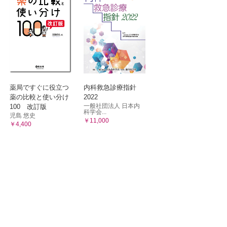
薬局ですぐに役立つ
内科救急診療指針
薬の比較と使い分け
2022
一般社団法人 日本内
100 改訂版
科学会...
児島 悠史
￥11,000
￥4,400