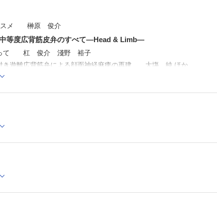
のススメ 榊原 俊介
等度広背筋皮弁のすべて―Head & Limb―
って 杠 俊介 淺野 裕子
付き遊離広背筋弁による顔面神経麻痺の再建 大塲 純 ほか
による頭頸部領域の再建 福田 憲翁
による上肢再建 橘 五月 ほか
による下腿軟部組織再建 上薗 健一 ほか
よう！ 足病カンファレンス season 2 最終回
沖縄）における義肢装具士の立場から見たフットケアと装具療法の課
EXT―次世代の本音―
放射線×形成外科」の系譜 西條 広人
北～南
32大阪公立大学医学部形成外科学講座 藤川平四朗
外科！
4隣りの芝生 中村 優