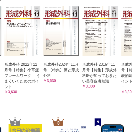
形成外科 2022年11
形成外科2024年11月
形成外科 2016年11
形成外
月号【特集】小耳症
号 【特集】臍と形成
月号【特集】形成外
号【
フレームワーク ―う
外科
科医が知っておきた
表的
￥3,630
まくいくためのポイ
い美容皮膚知識
イン
￥3,300
ント―
－
￥3,630
￥3,30
4
2
3