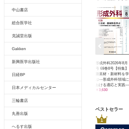
中山書店
総合医学社
克誠堂出版
Gakken
新興医学出版社
形成外科2026年8月
号 69巻8号【特集】
新素材・新材料を学
日経BP
ぶ—形成外科領域に
おける適応と実践―
日本メディカルセンター
￥3,630
三輪書店
ベストセラー
丸善出版
1
へるす出版