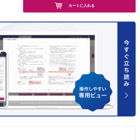
建 大塲
カートに入れる
回
ケアと装
 森