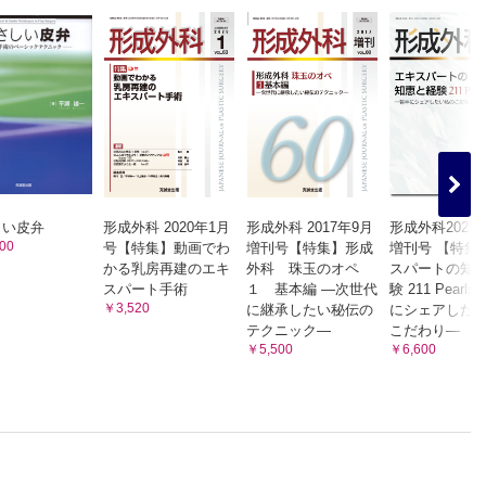
しい皮弁
形成外科 2020年1月
形成外科 2017年9月
形成外科2025
00
号【特集】動画でわ
増刊号【特集】形成
増刊号 【特集
かる乳房再建のエキ
外科 珠玉のオペ
スパートの知
スパート手術
１ 基本編 ―次世代
験 211 Pearl
￥3,520
に継承したい秘伝の
にシェアした
テクニック―
こだわり―
￥5,500
￥6,600