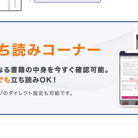
神経血管柄付き遊離広背筋弁による顔面神経麻痺の再
純 ほか
広背筋皮弁による頭頸部領域の再建 福田 憲翁
広背筋皮弁による上肢再建 橘 五月 ほか
広背筋皮弁による下腿軟部組織再建 上薗 健一 ほか
連載
みんなで考えよう！ 足病カンファレンス season 2 最終
南の国（沖縄）における義肢装具士の立場から見たフット
具療法の課題と展望 砂田 和幸
形成外科 NEXT―次世代の本音―
長崎発「放射線×形成外科」の系譜 西條 広人
教室だより北～南
No.132大阪公立大学医学部形成外科学講座 藤川平四朗
ザッツ形成外科！
Vol.24隣りの芝生 中村 優
原著
スーパーフィクソーブⓇMXシートによる眼窩骨折の検討
島 容子 ほか
殿部毛巣洞の女性発症例についての検討 大沼 舞 ほか
症例
Nuss法の術後に疼痛が遷延した 2例 十河 なお ほか
Cranialfasciitisの 1例 八木寿美鈴 ほか
外陰部に生じた線状基底細胞癌の 1例 永田 勲 ほか
PRS目次邦訳Vol.156Issue4
INFORMATION