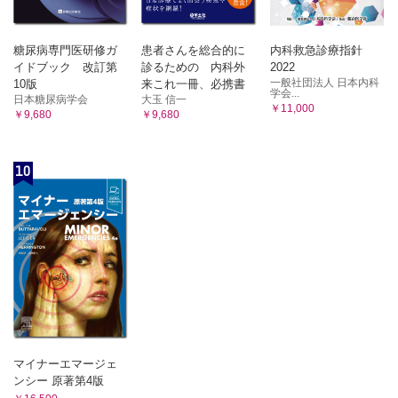
糖尿病専門医研修ガ
患者さんを総合的に
内科救急診療指針
イドブック 改訂第
診るための 内科外
2022
一般社団法人 日本内科
10版
来これ一冊、必携書
学会...
日本糖尿病学会
大玉 信一
￥11,000
￥9,680
￥9,680
10
マイナーエマージェ
ンシー 原著第4版