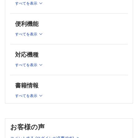
上羽 悟史
神澤 輝実ほか
すべてを表示
慢性炎症と線維化
田中 都ほか
腸内細菌叢と炎症・癌～肝・胆・膵病態への影響～
便利機能
大谷 直子
すべてを表示
慢性炎症と胆膵癌
小玉 尚宏
膵癌の間質にみられる線維芽細胞の状態多様性とその制御法開
対応機種
発の試み
曹 甫楊ほか
すべてを表示
CAF（癌関連線維芽細胞）を標的とした FAPI-PETイメージン
グ
渡部 直史
書籍情報
体細胞変異と PD-1による T細胞の制御
柿本 義也ほか
すべてを表示
腫瘍微小環境における代謝変化と免疫チェックポイント阻害薬
熊谷 尚悟
抗炎症と癌治療～炎症と癌治療～
各務 博
お客様の声
膵癌の新規治療法の開発～腫瘍微小環境を標的とした免疫療法
と腫瘍に対する核酸医薬治療～