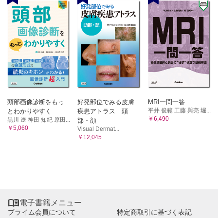
頭部画像診断をもっ
好発部位でみる皮膚
MRI一問一答
平井 俊範 工藤 與亮 堀...
とわかりやすく
疾患アトラス 頭
￥6,490
黒川 遼 神田 知紀 原田...
部・顔
￥5,060
Visual Dermat...
￥12,045

電子書籍メニュー
プライム会員について
特定商取引に基づく表記