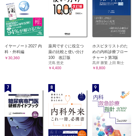
イヤーノート2027 内
薬局ですぐに役立つ
ホスピタリストのた
科・外科編
薬の比較と使い分け
めの内科診療フロー
100 改訂版
チャート第3版
￥30,360
児島 悠史
髙岸 勝繁 上田 剛士
￥4,400
￥8,800
7
8
9