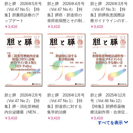
胆と膵 2026年5月号
胆と膵 2026年4月号
胆と膵 2026年3月号
（Vol.47 No.5）【特
（Vol.47 No.4）【特
（Vol.47 No.3）【特
集】胆囊癌診療のア
集】膵癌・胆道癌の
集】胆膵疾患国際診
ップデート
発癌前病態とその制...
療ガイドラインのす...
￥3,410
￥3,410
￥3,410
胆と膵 2026年2月号
胆と膵 2026年1月号
胆と膵 2025年12月
（Vol.47 No.2）【特
（Vol.47 No.1）【特
号（Vol.46 No.12）
集】膵・消化管神経
集】胆道癌に対する
【特集】胆膵癌薬物
内分泌腫瘍（NEN...
集学的治療
療法副作用・合併症...
￥3,410
￥3,410
￥3,410
すべてを表示