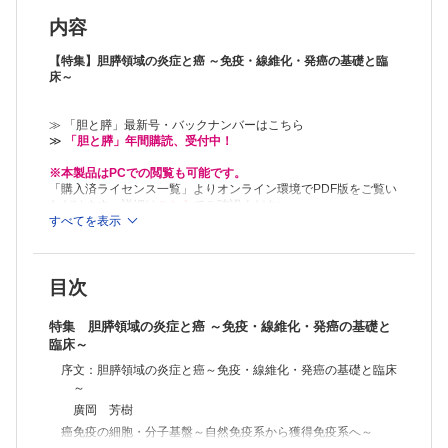
小玉 尚宏
膵癌の間質にみられる線維芽細胞の状態多様性とその制御法開発の試み
内容
曹 甫楊ほか
CAF（癌関連線維芽細胞）を標的とした FAPI-PETイメージング
【特集】胆膵領域の炎症と癌 ～免疫・線維化・発癌の基礎と臨
渡部 直史
床～
体細胞変異と PD-1による T細胞の制御
柿本 義也ほか
≫ 「胆と膵」最新号・バックナンバーはこちら
腫瘍微小環境における代謝変化と免疫チェックポイント阻害薬
≫
「胆と膵」年間購読、受付中！
熊谷 尚悟
抗炎症と癌治療～炎症と癌治療～
※本製品はPCでの閲覧も可能です。
各務 博
「購入済ライセンス一覧」よりオンライン環境でPDF版をご覧い
膵癌の新規治療法の開発～腫瘍微小環境を標的とした免疫療法と腫瘍に
ただけます。詳細は
こちら
でご確認ください。
対する核酸医薬治療～
すべてを表示
三原圭一朗ほか
慢性胆管炎症と胆管癌
鈴木 謙介ほか
目次
慢性胆囊炎症と胆囊癌
山口 厚ほか
特集 胆膵領域の炎症と癌 ～免疫・線維化・発癌の基礎と
膵・胆管合流異常と発癌
臨床～
金子健一朗
胆道癌における免疫チェックポイント阻害薬とバイオマーカー
序文：胆膵領域の炎症と癌～免疫・線維化・発癌の基礎と臨床
小林 智ほか
～
慢性膵炎と膵癌
廣岡 芳樹
松本諒太郎ほか
癌免疫の細胞・分子基盤～自然免疫系から獲得免疫系へ～
自己免疫性膵炎は膵癌と関連性があると思われる