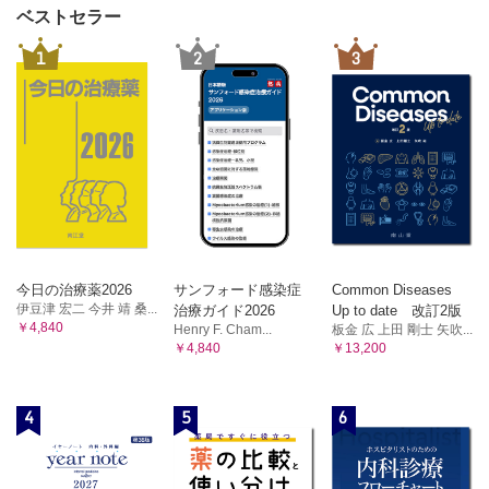
ベストセラー
1
2
3
今日の治療薬2026
サンフォード感染症
Common Diseases
伊豆津 宏二 今井 靖 桑...
治療ガイド2026
Up to date 改訂2版
￥4,840
Henry F. Cham...
板金 広 上田 剛士 矢吹...
￥4,840
￥13,200
4
5
6