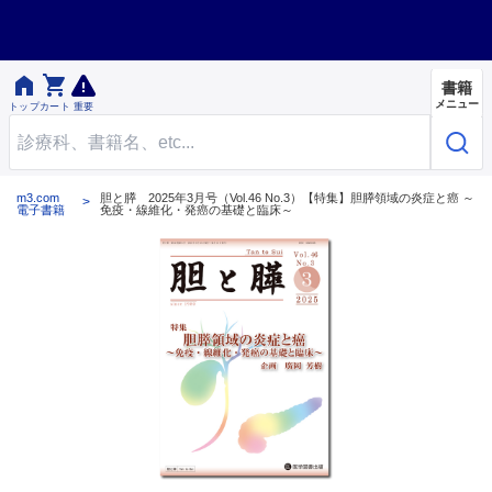


書籍
メニュー
トップ
カート
重要
m3.com
胆と膵 2025年3月号（Vol.46 No.3）【特集】胆膵領域の炎症と癌 ～
電子書籍
免疫・線維化・発癌の基礎と臨床～