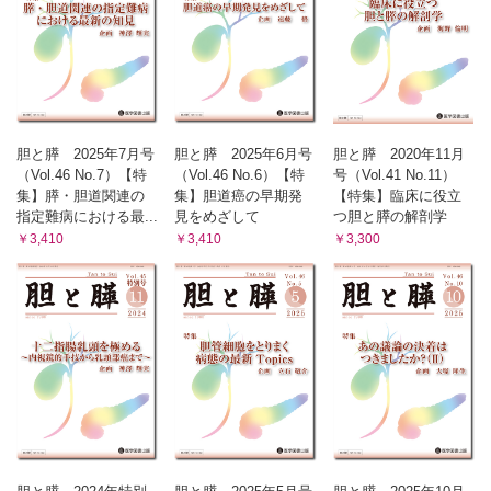
胆と膵 2025年7月号
胆と膵 2025年6月号
胆と膵 2020年11月
（Vol.46 No.7）【特
（Vol.46 No.6）【特
号（Vol.41 No.11）
集】膵・胆道関連の
集】胆道癌の早期発
【特集】臨床に役立
指定難病における最...
見をめざして
つ胆と膵の解剖学
￥3,410
￥3,410
￥3,300