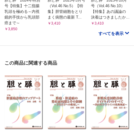
胆と膵 2024年特別
胆と膵 2025年5月号
胆と膵 2025年10月
号【特集】十二指腸
（Vol.46 No.5）【特
号（Vol.46 No.10）
乳頭を極める～内視
集】胆管細胞をとり
【特集】あの議論の
鏡的手技から乳頭部
まく病態の最新 T...
決着はつきましたか...
癌まで～
￥3,410
￥3,410
￥3,850
すべてを表示
この商品に関連する商品