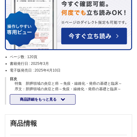
ページ数 :
120頁
書籍発行日 :
2025年3月
電子版発売日 :
2025年4月10日
目次
特集 胆膵領域の炎症と癌 ～免疫・線維化・発癌の基礎と臨床～
序文：胆膵領域の炎症と癌～免疫・線維化・発癌の基礎と臨床～
廣岡 芳樹
商品詳細をもっと見る
癌免疫の細胞・分子基盤～自然免疫系から獲得免疫系へ～
上羽 悟史
慢性炎症と線維化
田中 都ほか
商品情報
腸内細菌叢と炎症・癌～肝・胆・膵病態への影響～
大谷 直子
慢性炎症と胆膵癌