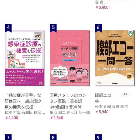
会 森...
￥6,600
4
5
6
「感染症が苦手」な
医療スタッフのカン
腹部エコー 一問一
研修医へ 感染症診
タン実践！英会話
答
松本 直樹 渡邊 幸信
療の極意を伝授
web動画＆音声付
￥5,940
松本 哲哉 石和田 稔彦 ...
亀山 周二 佐々江 龍一郎
￥4,400
￥2,640
7
8
9