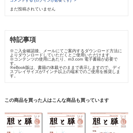
コメントする (ログインが必要です)
三原圭一朗ほか
まだ投稿されていません
慢性胆管炎症と胆管癌
鈴木 謙介ほか
慢性胆囊炎症と胆囊癌
山口 厚ほか
膵・胆管合流異常と発癌
特記事項
金子健一朗
胆道癌における免疫チェックポイント阻害薬とバイオマーカー
※ご入金確認後、メールにてご案内するダウンロード方法に
よりダウンロードしていただくとご使用いただけます。
小林 智ほか
※コンテンツの使用にあたり、m3.com 電子書籍が必要で
慢性膵炎と膵癌
す。
※eBook版は、書籍の体裁そのままで表示しますので、ディ
松本諒太郎ほか
スプレイサイズが7インチ以上の端末でのご使用を推奨しま
自己免疫性膵炎は膵癌と関連性があると思われる
す。
神澤 輝実ほか
この商品を買った人はこんな商品も買っています