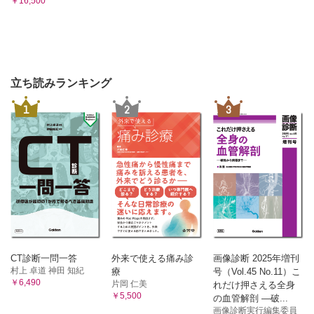
￥16,500
立ち読みランキング
1
2
3
CT診断一問一答
外来で使える痛み診
画像診断 2025年増刊
村上 卓道 神田 知紀
療
号（Vol.45 No.11）こ
￥6,490
片岡 仁美
れだけ押さえる全身
￥5,500
の血管解剖 ―破...
画像診断実行編集委員