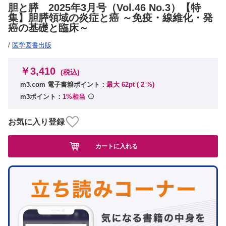
胆と膵 2025年3月号（Vol.46 No.3）【特
集】胆膵領域の炎症と癌 ～免疫・線維化・発
癌の基礎と臨床～
/
医学図書出版
￥3,410
(税込)
m3.com 電子書籍ポイント：
最大 62pt (
2
%)
m3ポイント：
1%相当
お気に入り登録
カートに入れる