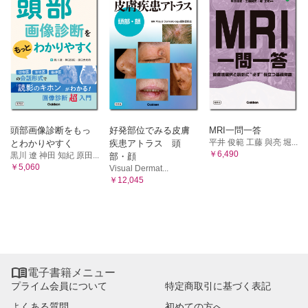
頭部画像診断をもっ
好発部位でみる皮膚
MRI一問一答
平井 俊範 工藤 與亮 堀...
とわかりやすく
疾患アトラス 頭
￥6,490
黒川 遼 神田 知紀 原田...
部・顔
￥5,060
Visual Dermat...
￥12,045

電子書籍メニュー
プライム会員について
特定商取引に基づく表記
よくある質問
初めての方へ