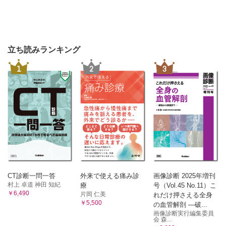
立ち読みランキング
1
2
3
CT診断一問一答
外来で使える痛み診
画像診断 2025年増刊
村上 卓道 神田 知紀
療
号（Vol.45 No.11）こ
￥6,490
片岡 仁美
れだけ押さえる全身
￥5,500
の血管解剖 ―破...
画像診断実行編集委員
会 森...