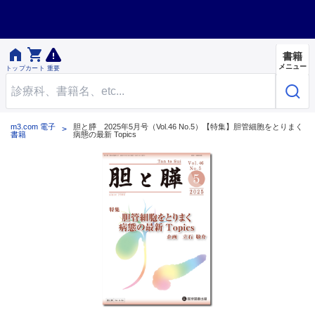


書籍
メニュー
トップ
カート
重要
m3.com 電子
胆と膵 2025年5月号（Vol.46 No.5）【特集】胆管細胞をとりまく
書籍
病態の最新 Topics