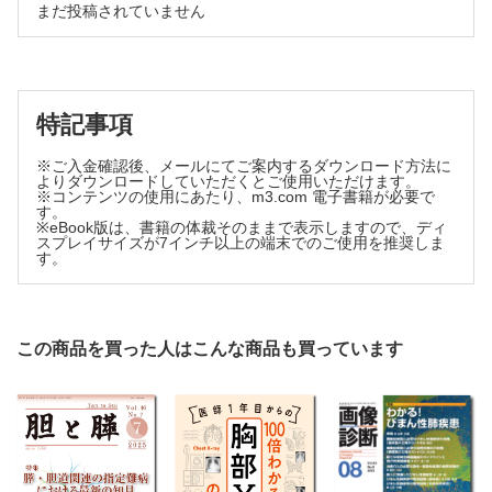
まだ投稿されていません
GWASで解き明かすPBCの遺伝要因
人見 祐基ほか
PBCにおける活性化／老化胆管細胞の関与
佐々木素子
特記事項
※ご入金確認後、メールにてご案内するダウンロード方法に
よりダウンロードしていただくとご使用いただけます。
※コンテンツの使用にあたり、m3.com 電子書籍が必要で
す。
※eBook版は、書籍の体裁そのままで表示しますので、ディ
スプレイサイズが7インチ以上の端末でのご使用を推奨しま
す。
この商品を買った人はこんな商品も買っています