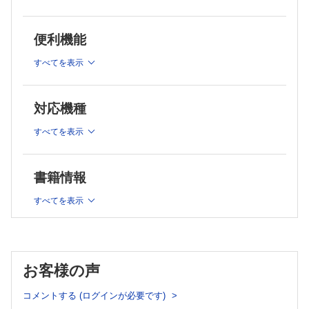
異時性胆道癌におけるクローン多様性と進化
青木 修一
混合型肝癌の臨床・病理的特徴
便利機能
小無田美菜
すべてを表示
混合型肝癌の再考～肝細胞癌・胆管癌の観点から見た診断と治
療～
工藤洋太郎
対応機種
胆道疾患と免疫
大山 広ほか
すべてを表示
胆道疾患と腸内細菌叢との関連
大野栄三郎ほか
胆石とゲノム
書籍情報
石澤 哲也ほか
培養系・動物モデルを用いた胆道疾患研究とその臨床応用
すべてを表示
紙谷 聡英ほか
PBC，PSC～最近のトピックス～
田中 篤
PSC の自己抗体からの病態理解
お客様の声
桒田 威ほか
PSCにおける胆管細胞と免疫細胞のクロストーク
コメントする (ログインが必要です)
藤原 弘明