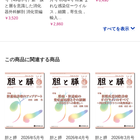
￥6,490
と層を意識した消化
れな感染症ーウイル
器外科解剖 消化管編
ス，細菌，寄生虫，
輸入...
￥3,520
￥2,860
すべてを表示
この商品に関連する商品
胆と膵 2026年5月号
胆と膵 2026年4月号
胆と膵 2026年3月号