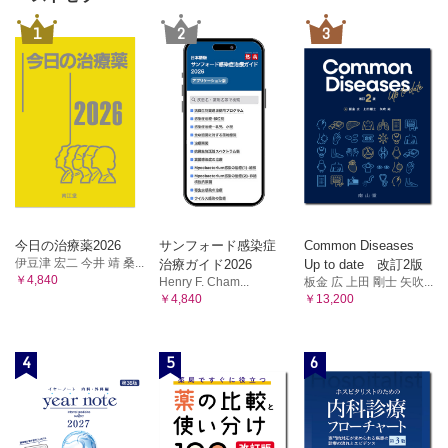
1
2
3
今日の治療薬2026
サンフォード感染症
Common Diseases
伊豆津 宏二 今井 靖 桑...
治療ガイド2026
Up to date 改訂2版
￥4,840
Henry F. Cham...
板金 広 上田 剛士 矢吹...
￥4,840
￥13,200
4
5
6