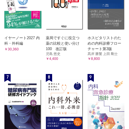
イヤーノート2027 内
薬局ですぐに役立つ
ホスピタリストのた
科・外科編
薬の比較と使い分け
めの内科診療フロー
100 改訂版
チャート第3版
￥30,360
児島 悠史
髙岸 勝繁 上田 剛士
￥4,400
￥8,800
7
8
9