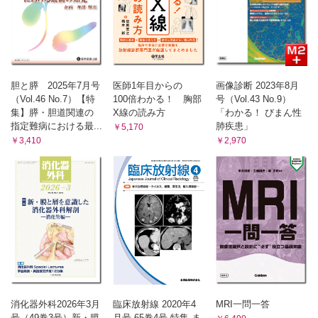
胆と膵 2025年7月号
医師1年目からの
画像診断 2023年8月
（Vol.46 No.7）【特
100倍わかる！ 胸部
号（Vol.43 No.9）
集】膵・胆道関連の
X線の読み方
「わかる！ びまん性
指定難病における最...
肺疾患」
￥5,170
￥3,410
￥2,970
消化器外科2026年3月
臨床放射線 2020年4
MRI一問一答
号（49巻3号）新・膜
月号 65巻4号 特集 ま