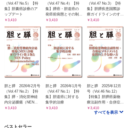
（Vol.47 No.5）【特
（Vol.47 No.4）【特
（Vol.47 No.3）【特
集】胆囊癌診療のア
集】膵癌・胆道癌の
集】胆膵疾患国際診
ップデート
発癌前病態とその制...
療ガイドラインのす...
￥3,410
￥3,410
￥3,410
胆と膵 2026年2月号
胆と膵 2026年1月号
胆と膵 2025年12月
（Vol.47 No.2）【特
（Vol.47 No.1）【特
号（Vol.46 No.12）
集】膵・消化管神経
集】胆道癌に対する
【特集】胆膵癌薬物
内分泌腫瘍（NEN...
集学的治療
療法副作用・合併症...
￥3,410
￥3,410
￥3,410
すべてを表示
ベストセラー