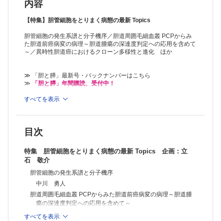
工藤洋太郎
内容
胆道疾患と免疫
大山 広ほか
【特集】胆管細胞をとりまく病態の最新 Topics
胆道疾患と腸内細菌叢との関連
胆管細胞の発生系譜と分子機序／胆道周囲毛細血叢 PCPからみ
大野栄三郎ほか
た胆道前癌病変の病理～胆道腫瘍の深達度判定への応用を含めて
胆石とゲノム
～／異時性胆道癌におけるクローン多様性と進化 ほか
石澤 哲也ほか
培養系・動物モデルを用いた胆道疾患研究とその臨床応用
紙谷 聡英ほか
≫ 「胆と膵」最新号・バックナンバーはこちら
PBC，PSC～最近のトピックス～
≫
「胆と膵」年間購読、受付中！
田中 篤
PSC の自己抗体からの病態理解
※本製品はPCでの閲覧も可能です。
すべてを表示
「購入済ライセンス一覧」よりオンライン環境でPDF版をご覧い
桒田 威ほか
ただけます。詳細は
こちら
でご確認ください。
PSCにおける胆管細胞と免疫細胞のクロストーク
藤原 弘明
目次
GWASで解き明かすPBCの遺伝要因
人見 祐基ほか
特集 胆管細胞をとりまく病態の最新 Topics 企画：立
PBCにおける活性化／老化胆管細胞の関与
石 敬介
佐々木素子
胆管細胞の発生系譜と分子機序
中川 勇人
胆道周囲毛細血叢 PCPからみた胆道前癌病変の病理～胆道腫
瘍の深達度判定への応用を含めて～
中沼 安二
すべてを表示