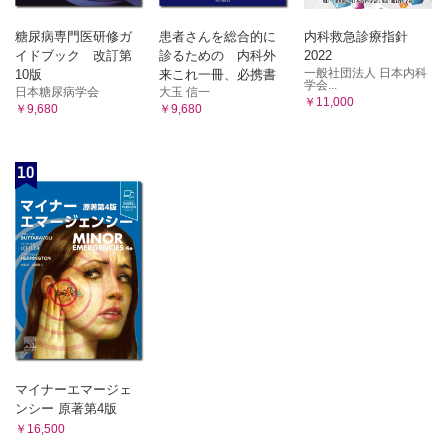
糖尿病専門医研修ガ
患者さんを総合的に
内科救急診療指針
イドブック 改訂第
診るための 内科外
2022
一般社団法人 日本内科
10版
来これ一冊、必携書
学会...
日本糖尿病学会
大玉 信一
￥11,000
￥9,680
￥9,680
10
マイナーエマージェ
ンシー 原著第4版
￥16,500