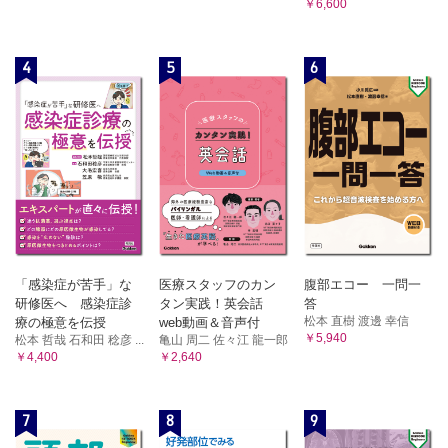
￥6,600
4
5
6
「感染症が苦手」な
医療スタッフのカン
腹部エコー 一問一
研修医へ 感染症診
タン実践！英会話
答
松本 直樹 渡邊 幸信
療の極意を伝授
web動画＆音声付
￥5,940
松本 哲哉 石和田 稔彦 ...
亀山 周二 佐々江 龍一郎
￥4,400
￥2,640
7
8
9