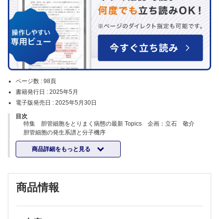
ページ数 :
98頁
書籍発行日 :
2025年5月
電子版発売日 :
2025年5月30日
目次
特集 胆管細胞をとりまく病態の最新 Topics 企画：立石 敬介
胆管細胞の発生系譜と分子機序
中川 勇人
商品詳細をもっと見る
胆道周囲毛細血叢 PCPからみた胆道前癌病変の病理～胆道腫瘍の深達
度判定への応用を含めて～
中沼 安二
異時性胆道癌におけるクローン多様性と進化
商品情報
青木 修一
混合型肝癌の臨床・病理的特徴
小無田美菜
混合型肝癌の再考～肝細胞癌・胆管癌の観点から見た診断と治療～