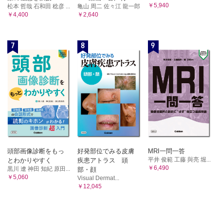
￥5,940
松本 哲哉 石和田 稔彦 ...
亀山 周二 佐々江 龍一郎
￥4,400
￥2,640
7
8
9
頭部画像診断をもっ
好発部位でみる皮膚
MRI一問一答
平井 俊範 工藤 與亮 堀...
とわかりやすく
疾患アトラス 頭
￥6,490
黒川 遼 神田 知紀 原田...
部・顔
￥5,060
Visual Dermat...
￥12,045