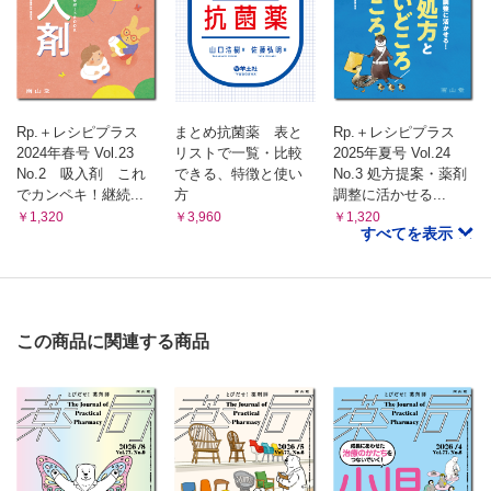
（篠田 康孝）
Rp.＋レシピプラス
まとめ抗菌薬 表と
Rp.＋レシピプラス
2024年春号 Vol.23
リストで一覧・比較
2025年夏号 Vol.24
No.2 吸入剤 これ
できる、特徴と使い
No.3 処方提案・薬剤
でカンペキ！継続...
方
調整に活かせる...
￥1,320
￥3,960
￥1,320
すべてを表示
この商品に関連する商品