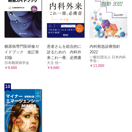
糖尿病専門医研修ガ
患者さんを総合的に
内科救急診療指針
イドブック 改訂第
診るための 内科外
2022
一般社団法人 日本内科
10版
来これ一冊、必携書
学会...
日本糖尿病学会
大玉 信一
￥11,000
￥9,680
￥9,680
10