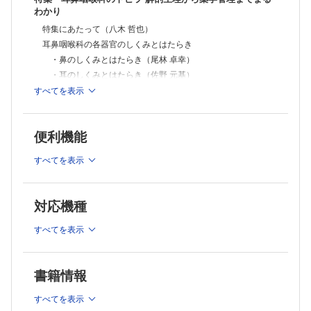
（鎧のない薬剤師）
わかり
薬剤師の1，2，3，4！（ヒフみよ） 大井教授の皮膚×くすり講座
特集にあたって（八木 哲也）
8限目 皮膚感染症と感染部位
（大井 一弥）
耳鼻咽喉科の各器官のしくみとはたらき
ぐっとよくなる！ 漢方処方 快訣ビフォーアフター
・鼻のしくみとはたらき（尾林 卓幸）
〈第20回〉片頭痛の漢方治療 多くの選択肢からどのように絞り込む
・耳のしくみとはたらき（佐野 元基）
か？
・咽頭のしくみとはたらき（尾林 卓幸）
すべてを表示
（津田 篤太郎）
耳鼻咽喉科の主な疾患と治療，服薬指導・薬学管理
タイパUP！誰も教えてくれなかった臨床業務の段取りお手本ファイル
〈File 05〉輸液・栄養療法の処方提案アプローチへの最短距離
・アレルギー性鼻炎（坂野 昌志）
（神谷 貴樹）
便利機能
・鼻副鼻腔炎（坂野 昌志）
薬剤師力の型 新たな思考と行動プランを手に入れろ！
・嗅覚障害（坂野 昌志）
〈肆拾肆ノ型〉熱，白血球，CRPに踊らされるな！
すべてを表示
・外耳炎（佐野 元基）
（小杉 卓大）
がん研有明病院薬剤部のABCセミナーの楽屋話
・中耳炎（佐野 元基）
・乳がんの薬物療法
・めまい（坂野 昌志）
対応機種
・がん治療における検査値の見方
・難聴（佐野 元基）
（髙野 有紀 瀧口 友美）
・耳垢（佐野 元基）
すべてを表示
Gebaita?! 薬剤師の語ログ
・急性咽頭炎・扁桃炎（奥平 正美）
〈第44回〉診療ガイドライン ～たくさんありすぎてこんがらがってる
んじゃないか説～
みみ・はな・のどに使うOTC外用剤などの関係情報（尾林 卓
（篠田 康孝）
幸）
書籍情報
特集 点鼻薬・点耳薬の図鑑
すべてを表示
点鼻薬のトリセツ ～共通の使い方を確認しよう篇～（尾林 卓