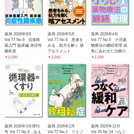
薬局 2026年8月
薬局 2026年5月
薬局 2026年4月
Vol.77 No.9 抗体医
Vol.77 No.6 患者を
Vol.77 No.5 小児薬
薬入門 臨床編 炎症性
みる，処方を解く 咳
物療法の継続管理 成
腸疾患
アセスメント
長にあわせた治療の...
￥2,200
￥2,200
￥2,200
薬局 2026年3月増刊
薬局 2026年2月
薬局 2025年12月
号 Vol.77 No.4 みえ
Vol.77 No.2 リエゾ
Vol.76 No.14 つなぐ