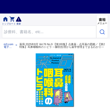


書籍
メニュー
トップ
カート
重要
m3.com
薬局 2025年8月 Vol.76 No.9 【第1特集】点鼻薬・点耳薬の図鑑／【第2
電子書
特集】耳鼻咽喉科のトビラ ―解剖生理から薬学管理までまるわかり―
籍