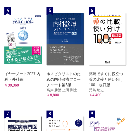
4
5
6
イヤーノート2027 内
ホスピタリストのた
薬局ですぐに役立つ
科・外科編
めの内科診療フロー
薬の比較と使い分け
チャート第3版
100 改訂版
￥30,360
髙岸 勝繁 上田 剛士
児島 悠史
￥8,800
￥4,400
7
8
9