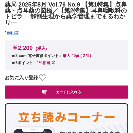
薬局 2025年8月 Vol.76 No.9 【第1特集】点鼻
薬・点耳薬の図鑑／【第2特集】耳鼻咽喉科の
トビラ ―解剖生理から薬学管理までまるわか
り―
/
南山堂
￥2,200
(税込)
m3.com 電子書籍ポイント：
最大 40pt (
2
%)
m3ポイント：
1%相当
お気に入り登録
カートに入れる