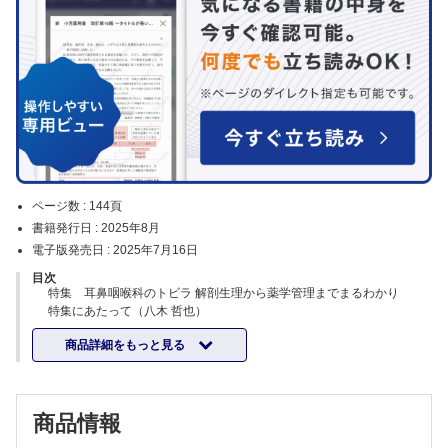
ページ数 :
144頁
書籍発行日 :
2025年8月
電子版発売日 :
2025年7月16日
目次
特集 耳鼻咽喉科のトビラ 解剖生理から薬学管理までまるわかり
特集にあたって（八木 哲也）
耳鼻咽喉科の各器官のしくみとはたらき
商品詳細をもっと見る
・鼻のしくみとはたらき（尾林 卓幸）
・耳のしくみとはたらき（佐野 元基）
・咽頭のしくみとはたらき（尾林 卓幸）
耳鼻咽喉科の主な疾患と治療，服薬指導・薬学管理
商品情報
・アレルギー性鼻炎（坂野 昌志）
・鼻副鼻腔炎（坂野 昌志）