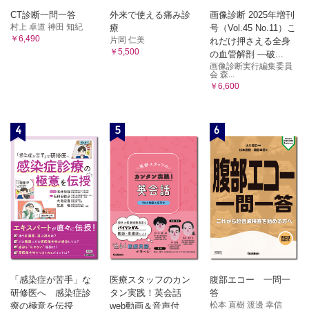
CT診断一問一答
外来で使える痛み診
画像診断 2025年増刊
村上 卓道 神田 知紀
療
号（Vol.45 No.11）こ
￥6,490
片岡 仁美
れだけ押さえる全身
￥5,500
の血管解剖 ―破...
画像診断実行編集委員
会 森...
￥6,600
4
5
6
「感染症が苦手」な
医療スタッフのカン
腹部エコー 一問一
研修医へ 感染症診
タン実践！英会話
答
松本 直樹 渡邊 幸信
療の極意を伝授
web動画＆音声付