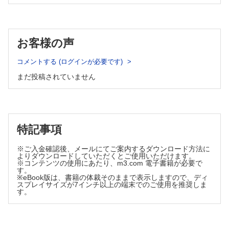
幸）
点鼻薬のトリセツ ～薬剤ごとの特徴をみてみよう篇～（尾林
卓幸）
点耳薬のトリセツ（佐野 元基）
お客様の声
シリーズ
コメントする (ログインが必要です)
えびさんぽ
季節性アレルギー性鼻炎の治療には，どんな薬を選べばよい
まだ投稿されていません
ですか？
（青島 周一）
医薬品適正使用・育薬 フラッシュニュース
・キシリトールで心血管リスクが上昇する？
特記事項
・BRAF阻害薬でぶどう膜炎のリスク上昇
（佐藤 宏樹 澤田 康文）
※ご入金確認後、メールにてご案内するダウンロード方法に
飲み合わせ研究所 子どもの服薬Tips
よりダウンロードしていただくとご使用いただけます。
〈第32回〉ナウゼリン®ドライシロップ 1%
※コンテンツの使用にあたり、m3.com 電子書籍が必要で
す。
（小嶋 純 米子 真記）
※eBook版は、書籍の体裁そのままで表示しますので、ディ
スプレイサイズが7インチ以上の端末でのご使用を推奨しま
薬剤師40年目の独り言
す。
伝え方，説明のうまさはセンスだけなのか？
（鎧のない薬剤師）
薬剤師の1，2，3，4！（ヒフみよ） 大井教授の皮膚×くすり
講座