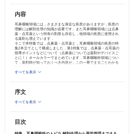
・嗅覚障害（坂野 昌志）
・外耳炎（佐野 元基）
・中耳炎（佐野 元基）
内容
・めまい（坂野 昌志）
・難聴（佐野 元基）
耳鼻咽喉領域には，さまざまな身近な疾患がありますが，疾患の
・耳垢（佐野 元基）
理解には解剖生理の知識が必要です．また耳鼻咽喉領域には点鼻
薬・点耳薬という特有の剤形も存在し，他領域の疾患に使用され
・急性咽頭炎・扁桃炎（奥平 正美）
る薬剤も増えています．
みみ・はな・のどに使うOTC外用剤などの関係情報（尾林 卓幸）
そこで本特集では，点鼻薬・点耳薬と，耳鼻咽喉領域の疾患の特
特集 点鼻薬・点耳薬の図鑑
集2本立てとして構成しました．第1特集では，点鼻薬・点耳薬の
点鼻薬のトリセツ ～共通の使い方を確認しよう篇～（尾林 卓幸）
指導ポイントなどについて（点鼻薬については薬剤やデバイスご
点鼻薬のトリセツ ～薬剤ごとの特徴をみてみよう篇～（尾林 卓幸）
とに！）オールカラーでまとめています．耳鼻咽喉科領域につい
点耳薬のトリセツ（佐野 元基）
て，薬剤師が知っておくべき内容が，この一冊でまるごとわかる
シリーズ
特集です．
えびさんぽ
すべてを表示
季節性アレルギー性鼻炎の治療には，どんな薬を選べばよいですか？
≫ 「薬局」最新号・バックナンバーはこちら
（青島 周一）
≫
「薬局」年間購読、受付中！
医薬品適正使用・育薬 フラッシュニュース
序文
・キシリトールで心血管リスクが上昇する？
※本製品はPCでの閲覧も可能です。
・BRAF阻害薬でぶどう膜炎のリスク上昇
「購入済ライセンス一覧」よりオンライン環境でPDF版をご覧い
すべてを表示
（佐藤 宏樹 澤田 康文）
ただけます。詳細は
こちら
でご確認ください。
飲み合わせ研究所 子どもの服薬Tips
〈第32回〉ナウゼリン®ドライシロップ 1%
（小嶋 純 米子 真記）
目次
薬剤師40年目の独り言
伝え方，説明のうまさはセンスだけなのか？
特集 耳鼻咽喉科のトビラ 解剖生理から薬学管理までまる