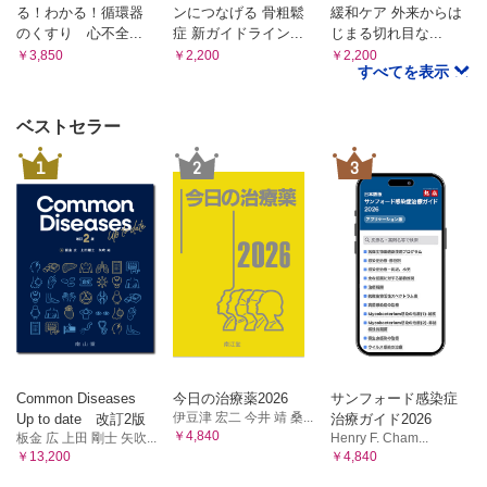
る！わかる！循環器
ンにつなげる 骨粗鬆
緩和ケア 外来からは
のくすり 心不全...
症 新ガイドライン...
じまる切れ目な...
￥3,850
￥2,200
￥2,200
すべてを表示
ベストセラー
1
2
3
Common Diseases
今日の治療薬2026
サンフォード感染症
伊豆津 宏二 今井 靖 桑...
Up to date 改訂2版
治療ガイド2026
￥4,840
板金 広 上田 剛士 矢吹...
Henry F. Cham...
￥13,200
￥4,840