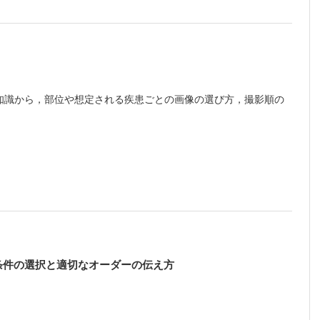
 寛之】
深掘りする
知識から，部位や想定される疾患ごとの画像の選び方，撮影順の
こちら
でご確認ください。
条件の選択と適切なオーダーの伝え方