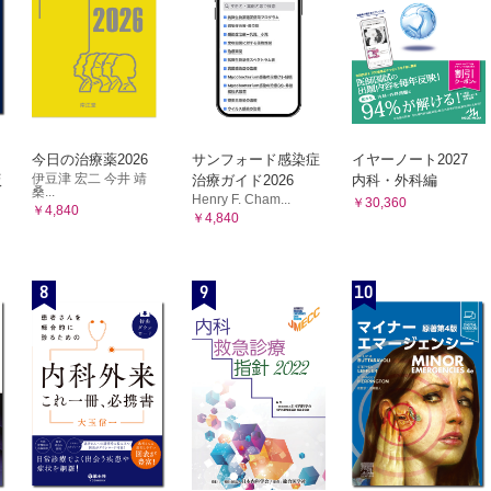
今日の治療薬2026
サンフォード感染症
イヤーノート2027
伊豆津 宏二 今井 靖
版
治療ガイド2026
内科・外科編
桑...
Henry F. Cham...
￥30,360
￥4,840
￥4,840
8
9
10