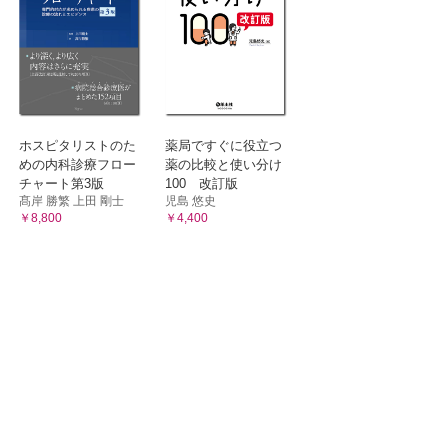
ホスピタリストのた
薬局ですぐに役立つ
めの内科診療フロー
薬の比較と使い分け
チャート第3版
100 改訂版
髙岸 勝繁 上田 剛士
児島 悠史
￥8,800
￥4,400