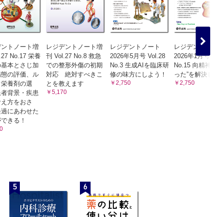
デントノート増
レジデントノート増
レジデントノート
レジデントノ
.27 No.17 栄養
刊 Vol.27 No.8 救急
2026年5月号 Vol.28
2026年1月号 Vo
の基本とさじ加
での整形外傷の初期
No.3 生成AIを臨床研
No.15 向精神
病態の評価、ル
対応 絶対すべきこ
修の味方にしよう！
った”を解決し
￥2,750
￥2,750
・栄養剤の選
とを教えます
￥5,170
患者背景・疾患
考え方をおさ
経過にあわせた
ができる！
0
5
6