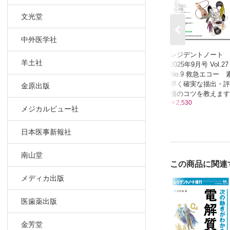
文光堂
中外医学社
レジデントノート
羊土社
2025年9月号 Vol.27
No.9 救急エコー 
早く確実な描出・評
金原出版
価のコツを教えます
￥2,530
メジカルビュー社
日本医事新報社
南山堂
この商品に関連
メディカ出版
医歯薬出版
金芳堂