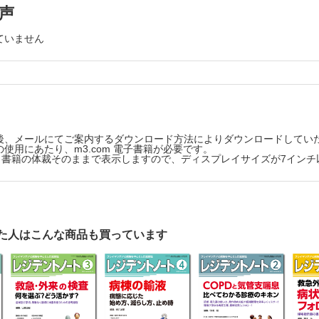
抑制薬の使い方 ～一歩踏み込んだ理解をめざして【稲森正彦】
声
うまくまわる！ 医師と看護師のすてきな指示簿 診療看護師からひとこと
ていません
情報共有のしかた【小林達也】
面白い医学の世界 からだのトリビア教えます
回 お酒を飲むと赤くなる人【中尾篤典】
 Resident
 急性呼吸困難 Part3 ～心不全エコーのABC【林 寛之】
ぶ 問診わくわく☆レクチャー
後、メールにてご案内するダウンロード方法によりダウンロードしてい
de 7 病歴を抽象化しよう ② 受診背景（Why）を深掘りする ～頭痛を
使用にあたり、m3.com 電子書籍が必要です。
版は、書籍の体裁そのままで表示しますので、ディスプレイサイズが7イン
た人はこんな商品も買っています