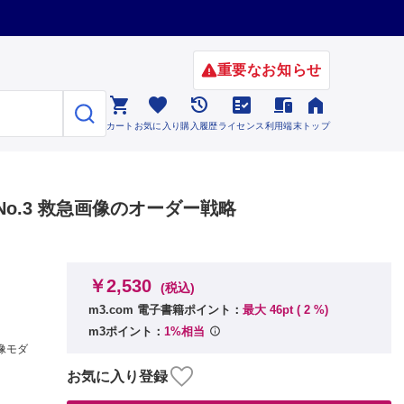
重要なお知らせ






カート
お気に入り
購入履歴
ライセンス
利用端末
トップ
7 No.3 救急画像のオーダー戦略
￥2,530
(税込)
m3.com 電子書籍ポイント：
最大 46pt (
2
%)
m3ポイント：
1%相当
像モダ
お気に入り登録