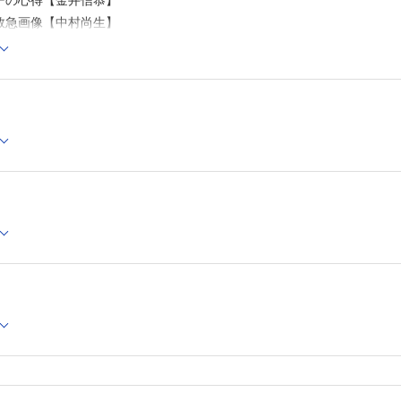
ーの心得【金井信恭】
救急画像【中村尚生】
救急画像【金井信恭】
救急画像【川述剛士】
」の救急画像【福與裕子】
救急画像【原 敏将】
泌尿器科」の救急画像【原 敏将】
での外傷」の救急画像【仁ノ平健太，稲岡 努】
」の救急画像【中澤佳穂子】
診断Q&A―このサインを見落とすな
瘍を指摘された60歳代男性【関 晃吉，井上明星】
く乾性咳嗽を主訴に受診した60歳代女性【靏蒔 望，西村直樹】
医がコッソリ教える…検査のTips！
 医療DXと臨床検査【湯地晃一郎】
実践！ グラム染色で決まる抗菌薬治療
肺炎診療におけるグラム染色【吉村旬平】
常治療薬の正しい使い方