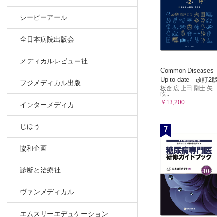
シービーアール
全日本病院出版会
メディカルレビュー社
Common Diseases
Up to date 改訂2
フジメディカル出版
板金 広 上田 剛士 矢
吹...
￥13,200
インターメディカ
じほう
7
協和企画
診断と治療社
ヴァンメディカル
エムスリーエデュケーション