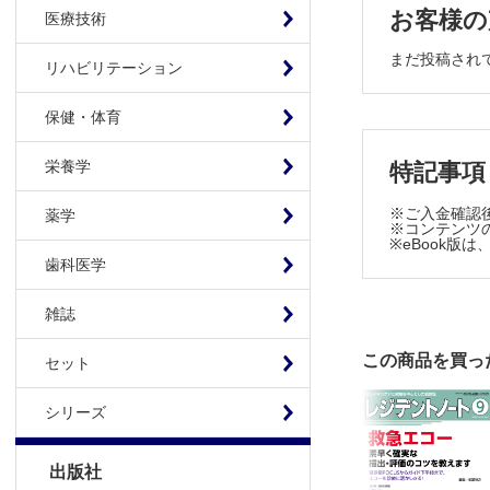
胃酸分泌
お客様の
医療技術
病棟業務が
まだ投稿され
第2回 
リハビリテーション
こんなにも
保健・体育
第128
Step Beyond
栄養学
特記事項
第253回
メ～太と学
※ご入金確認
薬学
episo
※コンテンツの
※eBook
歯科医学
雑誌
この商品を買っ
セット
シリーズ
出版社