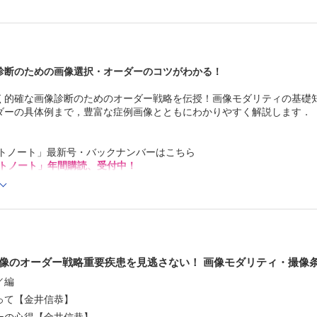
第128回 お酒を飲むと赤くなる人【中尾篤典】
Step Beyond Resident
第253回 急性呼吸困難 Part3 ～心不全エコーのABC【林
メ～太と学ぶ 問診わくわく☆レクチャー
episode 7 病歴を抽象化しよう ② 受診背景（Why）を
診断のための画像選択・オーダーのコツがわかる！
～頭痛を訴えるクマ【小栗太一】
く的確な画像診断のためのオーダー戦略を伝授！画像モダリティの基礎
ダーの具体例まで，豊富な症例画像とともにわかりやすく解説します．
ントノート」最新号・バックナンバーはこちら
トノート」年間購読、受付中！
Cでの閲覧も可能です。
センス一覧」よりオンライン環境でPDF版をご覧いただけます。詳細は
像のオーダー戦略重要疾患を見逃さない！ 画像モダリティ・撮像
／編
って【金井信恭】