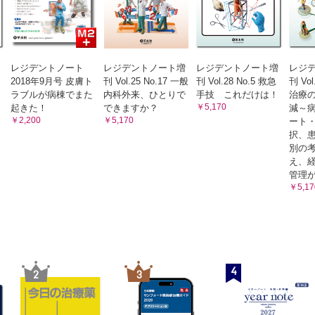
レジデントノート
レジデントノート増
レジデントノート増
レジ
2018年9月号 皮膚ト
刊 Vol.25 No.17 一般
刊 Vol.28 No.5 救急
刊 Vol
ラブルが病棟でまた
内科外来、ひとりで
手技 これだけは！
治療
￥5,170
起きた！
できますか？
減～
￥2,200
￥5,170
ート
択、
別の
え、
管理
￥5,17
4
2
3