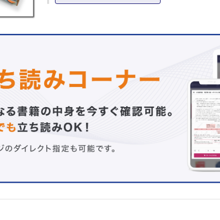
画像オーダーの心得【金井信恭】
「頭部」の救急画像【中村尚生】
「頸部」の救急画像【金井信恭】
「胸部」の救急画像【川述剛士】
「心大血管」の救急画像【福與裕子】
「腹部」の救急画像【原 敏将】
「婦人科/泌尿器科」の救急画像【原 敏将】
「整形領域での外傷」の救急画像【仁ノ平健太，稲岡 努
「多発外傷」の救急画像【中澤佳穂子】
連載
実践！ 画像診断Q&A―このサインを見落とすな
膵頭部腫瘍を指摘された60歳代男性【関 晃吉，井上明星
1カ月続く乾性咳嗽を主訴に受診した60歳代女性【靏蒔 
直樹】
臨床検査専門医がコッソリ教える…検査のTips！
第98回 医療DXと臨床検査【湯地晃一郎】
簡単！ 即実践！ グラム染色で決まる抗菌薬治療
第2回 肺炎診療におけるグラム染色【吉村旬平】
よく使う日常治療薬の正しい使い方
胃酸分泌抑制薬の使い方 ～一歩踏み込んだ理解をめざして
正彦】
病棟業務がうまくまわる！ 医師と看護師のすてきな指示簿
護師からひとこと
第2回 情報共有のしかた【小林達也】
こんなにも面白い医学の世界 からだのトリビア教えます