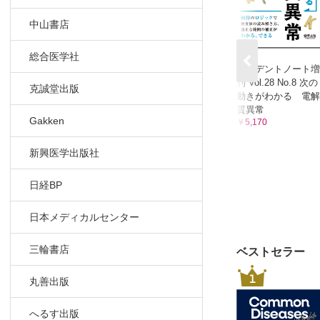
中山書店
総合医学社
レジデントノート増
刊 Vol.28 No.8 次の
克誠堂出版
動きがわかる 電解
質異常
Gakken
￥5,170
新興医学出版社
日経BP
日本メディカルセンター
三輪書店
ベストセラー
1
丸善出版
へるす出版