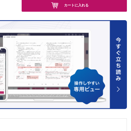
カートに入れる
】
】
望，西村
【稲森
 診療看