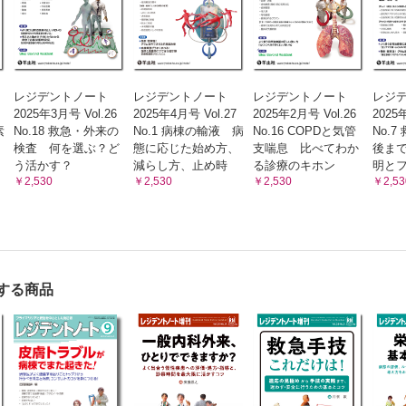
レジデントノート
レジデントノート
レジデントノート
レジ
2025年3月号 Vol.26
2025年4月号 Vol.27
2025年2月号 Vol.26
2025
素
No.18 救急・外来の
No.1 病棟の輸液 病
No.16 COPDと気管
No.
検査 何を選ぶ？ど
態に応じた始め方、
支喘息 比べてわか
後ま
う活かす？
減らし方、止め時
る診療のキホン
明と
￥2,530
￥2,530
￥2,530
￥2,53
する商品