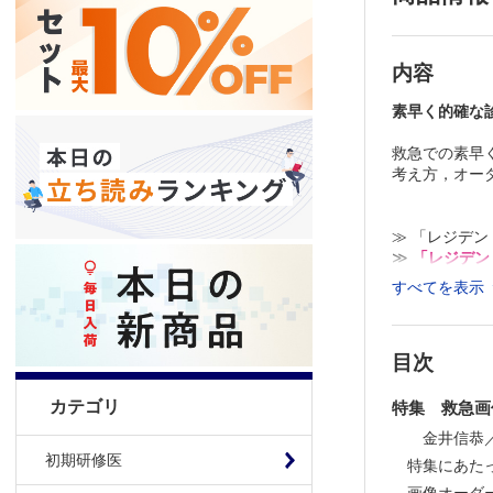
内容
素早く的確な
救急での素早
考え方，オー
≫ 「レジデ
≫
「レジデン
すべてを表示
※本製品はP
「購入済ライ
目次
カテゴリ
特集 救急画
金井信恭
初期研修医
特集にあた