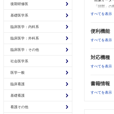
画像オーダ
後期研修医
「頭部」の
「頸部」の
すべてを表示
基礎医学系
「胸部」の
「心大血管
臨床医学：内科系
便利機能
「腹部」の
「婦人科/
臨床医学：外科系
すべてを表示
「整形領域
臨床医学：その他
「多発外傷
対応機種
連載
社会医学系
実践！ 画像
すべてを表示
膵頭部腫
医学一般
1カ月続
書籍情報
臨床看護
臨床検査専門
第98回
すべてを表示
基礎看護
簡単！ 即
第2回 
看護その他
よく使う日