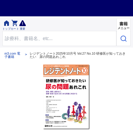


書籍
メニュー
トップ
カート
重要
m3.com 電
レジデントノート2025年10月号 Vol.27 No.10 研修医が知っておき
子書籍
たい 尿の問題あれこれ