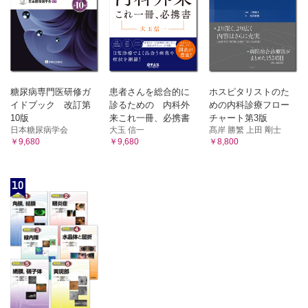
糖尿病専門医研修ガ
患者さんを総合的に
ホスピタリストのた
イドブック 改訂第
診るための 内科外
めの内科診療フロー
10版
来これ一冊、必携書
チャート第3版
日本糖尿病学会
大玉 信一
髙岸 勝繁 上田 剛士
￥9,680
￥9,680
￥8,800
10