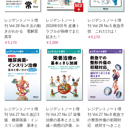
レジデントノート増
レジデントノート
レジデントノート増
刊 Vol.28 No.8 次の動
2018年9月号 皮膚ト
刊 Vol.28 No.5 救急手
きがわかる 電解質
ラブルが病棟でまた
技 これだけは！
異常
起きた！
￥5,170
￥5,170
￥2,200
レジデントノート増
レジデントノート増
レジデントノート増
刊 Vol.27 No.5 改訂3
刊 Vol.27 No.17 栄養
刊 Vol.27 No.8 救急で
版 糖尿病薬・イン
治療の基本とさじ加
の整形外傷の初期対
スリン治療 基本と
減～病態の評価、ル
応 絶対すべきこと