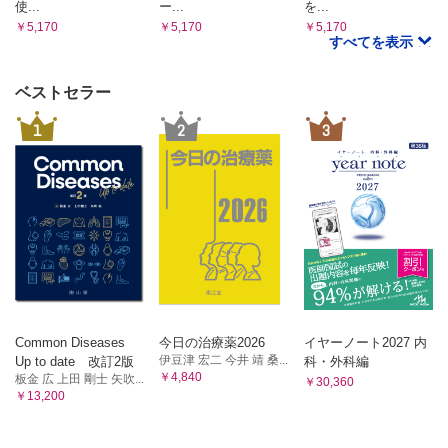
使...
ー...
を...
￥5,170
￥5,170
￥5,170
すべてを表示
ベストセラー
1
2
3
Common Diseases
今日の治療薬2026
イヤーノート2027 内
伊豆津 宏二 今井 靖 桑...
Up to date 改訂2版
科・外科編
￥4,840
板金 広 上田 剛士 矢吹...
￥30,360
￥13,200