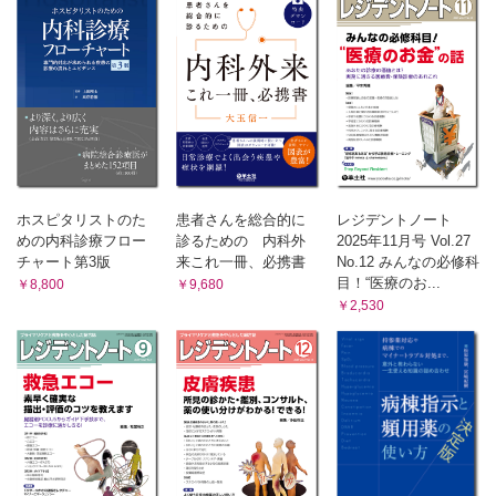
ホスピタリストのた
患者さんを総合的に
レジデントノート
めの内科診療フロー
診るための 内科外
2025年11月号 Vol.27
チャート第3版
来これ一冊、必携書
No.12 みんなの必修科
目！“医療のお...
￥8,800
￥9,680
￥2,530