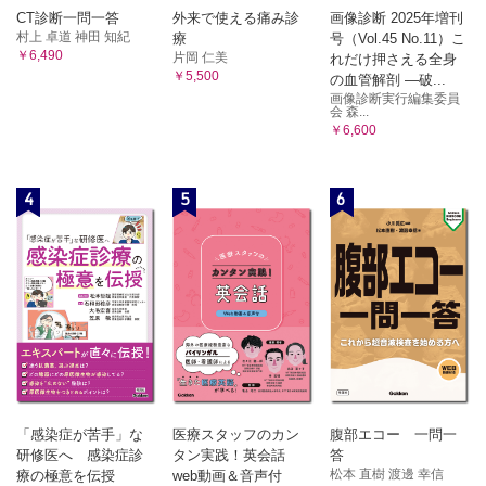
CT診断一問一答
外来で使える痛み診
画像診断 2025年増刊
村上 卓道 神田 知紀
療
号（Vol.45 No.11）こ
￥6,490
片岡 仁美
れだけ押さえる全身
￥5,500
の血管解剖 ―破...
画像診断実行編集委員
会 森...
￥6,600
4
5
6
「感染症が苦手」な
医療スタッフのカン
腹部エコー 一問一
研修医へ 感染症診
タン実践！英会話
答
松本 直樹 渡邊 幸信
療の極意を伝授
web動画＆音声付