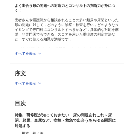
連載
よく出合う尿の問題への対応力とコンサルトの判断力が身につ
実践！ 画像診断Q&A―このサインを見落とすな
く！
交通外傷の20歳代男性【山内哲司】
患者さんや看護師から相談されることの多い頻尿や尿閉といった
発熱2週間後に出現した咳嗽と呼吸困難で紹介となった60歳代男性【井
尿の問題に対して，どのように診察・検査を行い，どのようなタ
窪祐美子，徳田 均】
イミングで専門科にコンサルトすべきかなど，具体的な対応を解
なるほどわかった！ 日常診療のズバリ基本講座
説．非専門医でもできる，スコアを用いた重症度の判定方法な
急性期でこそ役立つ！緩和医療のエッセンス① ～疼痛に苦しむ時間を
ど，すぐに使える知識が満載です．
少しでも短く！オピオイドスイッチングのコツ【三好祐輔】
“研修医あるある”から学ぶ救急診療トレーニング
≫ 「レジデントノート」最新号・バックナンバーはこちら
第5回 「背中が痛い，腰が痛い」【武部弘太郎，奥村尚稔】
≫
すべてを表示
「レジデントノート」年間購読、受付中！
新連載 今日から使える！ 病棟の身体診察
※本製品はPCでの閲覧も可能です。
第1回 入院中の呼吸困難【橋本恵太郎，長崎一哉】
「購入済ライセンス一覧」よりオンライン環境でPDF版をご覧い
よく使う日常治療薬の正しい使い方
序文
ただけます。詳細は
こちら
でご確認ください。
アセトアミノフェン中毒のピットフォールとアセチルシステインの使い
方【香月洋紀】
すべてを表示
こんなにも面白い医学の世界 からだのトリビア教えます
第133回 心肺蘇生時の人工呼吸 ～する？しない？【中尾篤典】
Step Beyond Resident
第257回 見逃してはいけない！Part2 ～洗練した頭痛診療にする～
目次
【林 寛之】
羊土社おすすめ書籍立ち読みコーナー
特集 研修医が知っておきたい 尿の問題あれこれ～尿
『ERからはじまる外傷の治療戦略』
閉、頻尿、血尿など、病棟・救急で出合うあらゆる問題に
対処する
榎本 裕／編