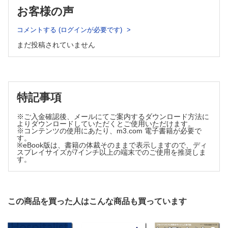
第5回 「背中が痛い，腰が痛い」【武部弘太郎，奥村尚
お客様の声
稔】
新連載 今日から使える！ 病棟の身体診察
コメントする (ログインが必要です)
第1回 入院中の呼吸困難【橋本恵太郎，長崎一哉】
まだ投稿されていません
よく使う日常治療薬の正しい使い方
アセトアミノフェン中毒のピットフォールとアセチルシステ
インの使い方【香月洋紀】
こんなにも面白い医学の世界 からだのトリビア教えます
第133回 心肺蘇生時の人工呼吸 ～する？しない？【中尾篤
特記事項
典】
Step Beyond Resident
※ご入金確認後、メールにてご案内するダウンロード方法に
第257回 見逃してはいけない！Part2 ～洗練した頭痛診療
よりダウンロードしていただくとご使用いただけます。
にする～【林 寛之】
※コンテンツの使用にあたり、m3.com 電子書籍が必要で
す。
羊土社おすすめ書籍立ち読みコーナー
※eBook版は、書籍の体裁そのままで表示しますので、ディ
スプレイサイズが7インチ以上の端末でのご使用を推奨しま
『ERからはじまる外傷の治療戦略』
す。
この商品を買った人はこんな商品も買っています