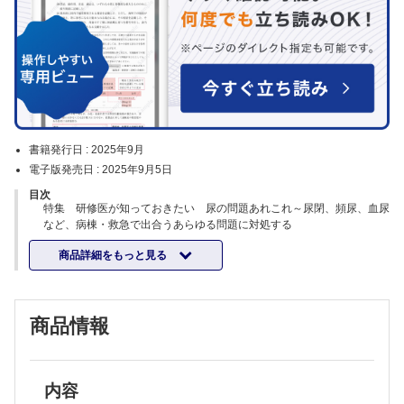
書籍発行日 :
2025年9月
電子版発売日 :
2025年9月5日
目次
特集 研修医が知っておきたい 尿の問題あれこれ～尿閉、頻尿、血尿
など、病棟・救急で出合うあらゆる問題に対処する
榎本 裕／編
商品詳細をもっと見る
特集にあたって【榎本 裕】
泌尿器科医が教える尿の悩みの捉え方【村田太郎】
尿排出障害【野宮 明】
尿閉【佐々木 裕】
商品情報
頻尿・夜間頻尿・尿意切迫感【渡邉大仁】
尿失禁【金城真実】
血尿・コアグラタンポナーデ【萩原 奏】
腎後性腎不全【山田大介】
要介護高齢者・認知症患者の排尿【鈴木基文】
内容
排尿ケアチームの役割【榎本 裕】