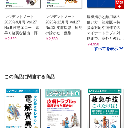
レジデントノート
レジデントノート
病棟指示と頻用薬の
2025年9月号 Vol.27
2025年12月号 Vol.27
使い方 決定版～持
No.9 救急エコー 素
No.13 皮膚疾患 所見
参薬対応や病棟での
早く確実な描出・評...
の診かた・鑑別...
マイナートラブル対
処まで、意外と教わ...
￥2,530
￥2,530
￥4,950
すべてを表示
この商品に関連する商品