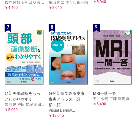
￥5,940
松本 哲哉 石和田 稔彦 ...
亀山 周二 佐々江 龍一郎
￥4,400
￥2,640
7
8
9
頭部画像診断をもっ
好発部位でみる皮膚
MRI一問一答
平井 俊範 工藤 與亮 堀...
とわかりやすく
疾患アトラス 頭
￥6,490
黒川 遼 神田 知紀 原田...
部・顔
￥5,060
Visual Dermat...
￥12,045