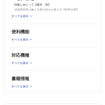
特集にあたって【榎本 裕】
泌尿器科医が教える尿の悩みの捉え方【村田太郎】
尿排出障害【野宮 明】
すべてを表示
尿閉【佐々木 裕】
頻尿・夜間頻尿・尿意切迫感【渡邉大仁】
尿失禁【金城真実】
便利機能
血尿・コアグラタンポナーデ【萩原 奏】
すべてを表示
腎後性腎不全【山田大介】
要介護高齢者・認知症患者の排尿【鈴木基文】
排尿ケアチームの役割【榎本 裕】
対応機種
連載
実践！ 画像診断Q&A―このサインを見落とすな
すべてを表示
交通外傷の20歳代男性【山内哲司】
発熱2週間後に出現した咳嗽と呼吸困難で紹介となった60歳
代男性【井窪祐美子，徳田 均】
書籍情報
なるほどわかった！ 日常診療のズバリ基本講座
すべてを表示
急性期でこそ役立つ！緩和医療のエッセンス① ～疼痛に苦し
む時間を少しでも短く！オピオイドスイッチングのコツ
【三好祐輔】
“研修医あるある”から学ぶ救急診療トレーニング