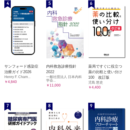
4
5
6
サンフォード感染症
内科救急診療指針
薬局ですぐに役立つ
治療ガイド2026
2022
薬の比較と使い分け
Henry F. Cham...
一般社団法人 日本内科
100 改訂版
学会...
￥4,840
児島 悠史
￥11,000
￥4,400
7
8
9