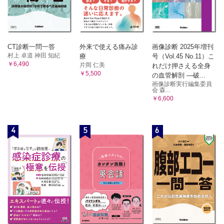
CT診断一問一答
外来で使える痛み診
画像診断 2025年増刊
村上 卓道 神田 知紀
療
号（Vol.45 No.11）こ
￥6,490
片岡 仁美
れだけ押さえる全身
￥5,500
の血管解剖 ―破...
画像診断実行編集委員
会 森...
￥6,600
4
5
6