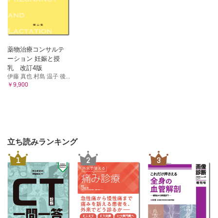
薬物治療コンサルテ
ーション 妊娠と授
乳 改訂4版
伊藤 真也 村島 温子 後...
￥9,900
立ち読みランキング
1
2
3