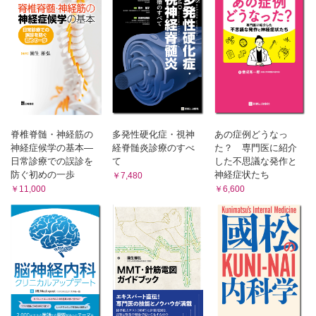
あとがき
索引
脊椎脊髄・神経筋の
多発性硬化症・視神
あの症例どうなっ
神経症候学の基本―
経脊髄炎診療のすべ
た？ 専門医に紹介
日常診療での誤診を
て
した不思議な発作と
防ぐ初めの一歩
神経症状たち
￥7,480
￥11,000
￥6,600