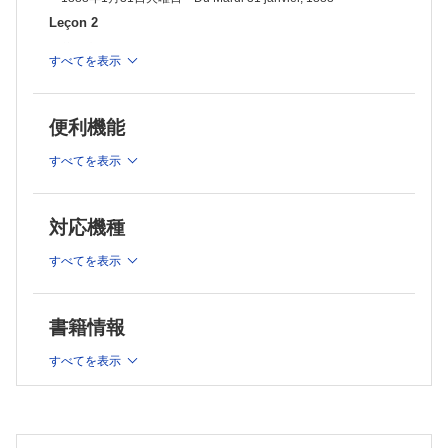
筋萎縮性側索硬化症
Leçon 2
Sclérose latérale amyotrophique
1888年2月28日火曜日 Du Mardi 28 février, 1888
片頭痛
すべてを表示
あとがき
Migraine ophtalmique
索引
1887年12月13日火曜日 Du mardi 13 décembre, 1887
Leçon 3
便利機能
腓骨神経麻痺
すべてを表示
Lésion du nerf sciatique poplité externe
1887年12月20日火曜日 Du mardi 20 décembre, 1887
Leçon 4
対応機種
Diabetes mellitusと間歇性跛行
Claudication intermittente et diabète
すべてを表示
1887年12月13日火曜日 Du mardi 13 décembre, 1887
Leçon 5
書籍情報
多発性硬化症
Sclérose en plaques
すべてを表示
1888年7月3日火曜日 Du mardi 3 juillet, 1888
Leçon 6
あくび
Bâillement hystérique