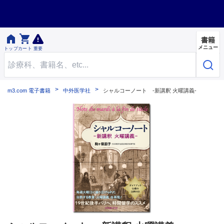


書籍
メニュー
トップ
カート
重要
m3.com 電子書籍
中外医学社
シャルコーノート -新講釈 火曜講義-