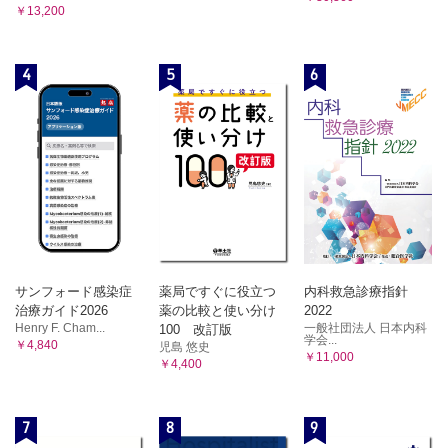
￥13,200
4
5
6
サンフォード感染症
薬局ですぐに役立つ
内科救急診療指針
治療ガイド2026
薬の比較と使い分け
2022
Henry F. Cham...
一般社団法人 日本内科
100 改訂版
学会...
￥4,840
児島 悠史
￥11,000
￥4,400
7
8
9