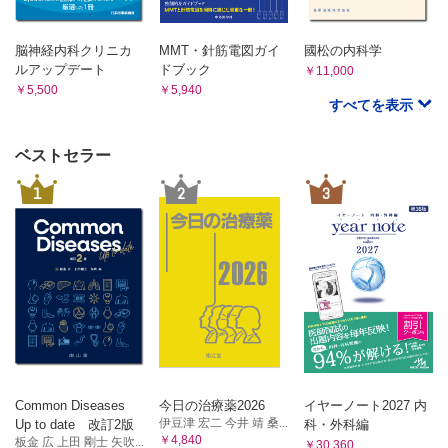
脳神経内科クリニカ
MMT・針筋電図ガイ
國松の内科学
ルアップデート
ドブック
￥11,000
￥5,500
￥5,940
すべてを表示
ベストセラー
1
2
3
Common Diseases
今日の治療薬2026
イヤーノート2027 内
伊豆津 宏二 今井 靖 桑...
Up to date 改訂2版
科・外科編
￥4,840
板金 広 上田 剛士 矢吹...
￥30,360