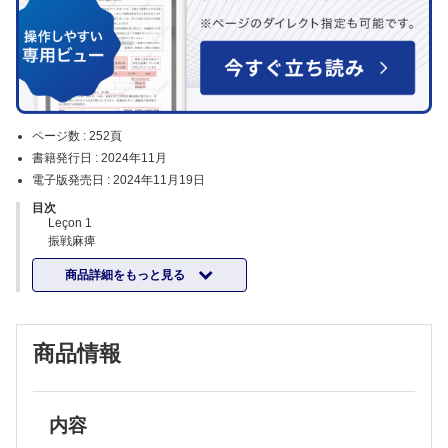
ページ数 :
252頁
書籍発行日 :
2024年11月
電子版発売日 :
2024年11月19日
目次
Leçon 1
振戦麻痺
Paralysis agitance
商品詳細をもっと見る
1888年1月31日火曜日 Du Mardi 31 janvier, 1888
Leçon 2
片頭痛
Migraine ophtalmique
商品情報
1887年12月13日火曜日 Du mardi 13 décembre, 1887
Leçon 3
腓骨神経麻痺
Lésion du nerf sciatique poplité externe
1887年12月20日火曜日 Du mardi 20 décembre, 1887
内容
Leçon 4