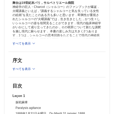
Diabetes mellitusと間歇性跛行
舞台は19世紀末パリ，サルペトリエール病院
Claudication intermittente et diabète
神経学の巨人・Charcot（シャルコー）のファンブックが爆誕．
火曜講義といえば，“講義するシャルコーと気を失っている女性
1887年12月13日火曜日 Du mardi 13 décembre, 1887
の絵画”を見たことのある方も多いと思います．即興性が重視さ
Leçon 5
れたシャルコーの“火曜講義”では，生き生きとした，かつ生々し
多発性硬化症
いシャルコーの姿を垣間見ることができます．現代の臨床神経学
Sclérose en plaques
がいかにして成り立ってきたのか，その萌芽について新たな講釈
1888年7月3日火曜日 Du mardi 3 juillet, 1888
を施し現代に蘇らせます． 本書の楽しみ方は大きく2つありま
Leçon 6
す．1つは，シャルコーの思考回路をたどることで現代の神経疾
あくび
患診療との共通点・相違点を明確にし，シャルコーの超越的な先
Bâillement hystérique
見性を体感することです．またこの営為によって，批判にさらさ
すべてを表示
れることの多いシャルコーの機能性神経障害・催眠研究の真意を
1888年10月23日火曜日 Du mardi 23 octobre, 1888
も浮かび上がらせるかもしれません．もう1つは，火曜講義の
Leçon 7
節々に出現する“現代の見地からみた違和感”に対する，著者の即
営利目的の催眠術に誘発された機能性神経障害
序文
興的注釈を味わうことです．シャルコーを多角的に論じる一冊．
Accidents hystériques graves survenus chez une femme à la suite
医療者はもちろん， “歴史好き”“パリ好き”など多くの方々が楽し
d’hypnotisations pratiquées par un magnétiseur dans une baraque de
める内容となっています．
すべてを表示
fête publique
1889年1月29日火曜日 Du mardi 29 janvier, 1889
Leçon 8
広場恐怖症
Attaques hystéro-épileptiques, puis agoraphobie
目次
1888年3月27日火曜日 Du mardi 27 mars, 1888
Leçon 9
Leçon 1
重症急性舞踏病
振戦麻痺
Chorée aiguë grave
1888年11月27日火曜日 Du mardi 27 novembre, 1888
Paralysis agitance
Leçon 10
1888年1月31日火曜日 Du Mardi 31 janvier, 1888