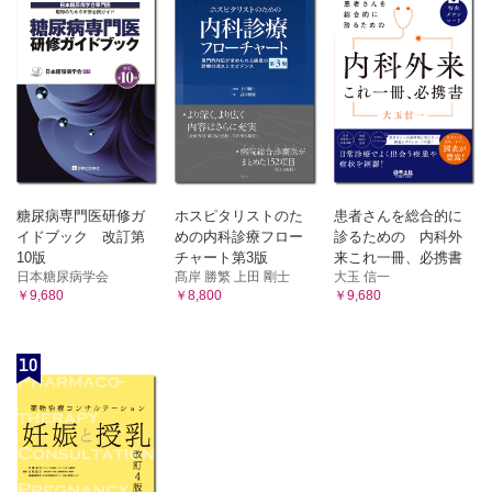
糖尿病専門医研修ガ
ホスピタリストのた
患者さんを総合的に
イドブック 改訂第
めの内科診療フロー
診るための 内科外
10版
チャート第3版
来これ一冊、必携書
日本糖尿病学会
髙岸 勝繁 上田 剛士
大玉 信一
￥9,680
￥8,800
￥9,680
10