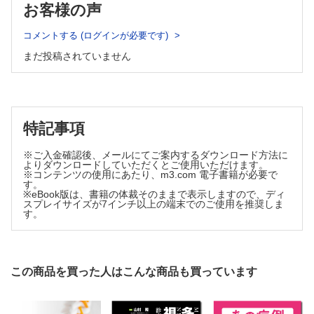
お客様の声
1888年10月23日火曜日 Du mardi 23 octobre, 1888
Leçon 7
コメントする (ログインが必要です)
営利目的の催眠術に誘発された機能性神経障害
まだ投稿されていません
Accidents hystériques graves survenus chez une femme à la
suite d’hypnotisations pratiquées par un magnétiseur dans
une baraque de fête publique
1889年1月29日火曜日 Du mardi 29 janvier, 1889
Leçon 8
特記事項
広場恐怖症
※ご入金確認後、メールにてご案内するダウンロード方法に
Attaques hystéro-épileptiques, puis agoraphobie
よりダウンロードしていただくとご使用いただけます。
1888年3月27日火曜日 Du mardi 27 mars, 1888
※コンテンツの使用にあたり、m3.com 電子書籍が必要で
す。
Leçon 9
※eBook版は、書籍の体裁そのままで表示しますので、ディ
スプレイサイズが7インチ以上の端末でのご使用を推奨しま
重症急性舞踏病
す。
Chorée aiguë grave
1888年11月27日火曜日 Du mardi 27 novembre, 1888
Leçon 10
この商品を買った人はこんな商品も買っています
筋萎縮性側索硬化症
Sclérose latérale amyotrophique
1888年2月28日火曜日 Du Mardi 28 février, 1888