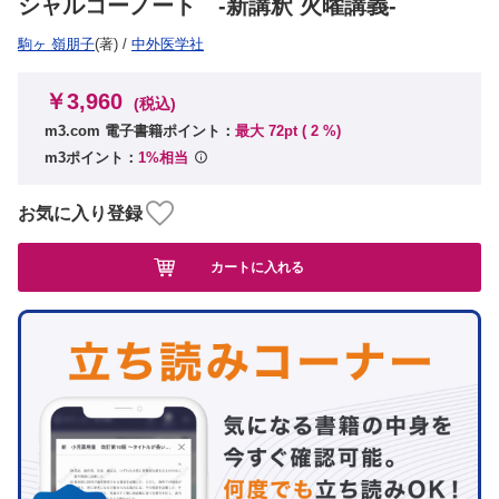
シャルコーノート -新講釈 火曜講義-
駒ヶ 嶺朋子
(著)
/
中外医学社
￥3,960
(税込)
m3.com 電子書籍ポイント：
最大 72pt (
2
%)
m3ポイント：
1%相当
お気に入り登録
カートに入れる