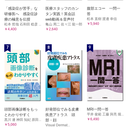
「感染症が苦手」な
医療スタッフのカン
腹部エコー 一問一
研修医へ 感染症診
タン実践！英会話
答
松本 直樹 渡邊 幸信
療の極意を伝授
web動画＆音声付
￥5,940
松本 哲哉 石和田 稔彦 ...
亀山 周二 佐々江 龍一郎
￥4,400
￥2,640
7
8
9
頭部画像診断をもっ
好発部位でみる皮膚
MRI一問一答
平井 俊範 工藤 與亮 堀...
とわかりやすく
疾患アトラス 頭
￥6,490
黒川 遼 神田 知紀 原田...
部・顔
￥5,060
Visual Dermat...