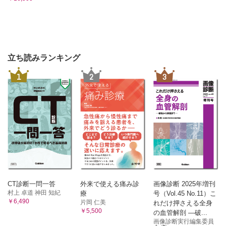
立ち読みランキング
1
2
3
CT診断一問一答
外来で使える痛み診
画像診断 2025年増刊
村上 卓道 神田 知紀
療
号（Vol.45 No.11）こ
￥6,490
片岡 仁美
れだけ押さえる全身
￥5,500
の血管解剖 ―破...
画像診断実行編集委員