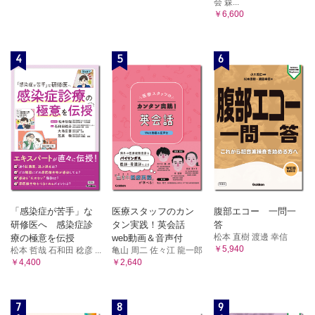
会 森...
￥6,600
4
5
6
「感染症が苦手」な
医療スタッフのカン
腹部エコー 一問一
研修医へ 感染症診
タン実践！英会話
答
松本 直樹 渡邊 幸信
療の極意を伝授
web動画＆音声付
￥5,940
松本 哲哉 石和田 稔彦 ...
亀山 周二 佐々江 龍一郎
￥4,400
￥2,640
7
8
9