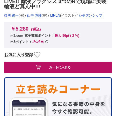
LIVE!! 輸液プラクシス 3つのRで現場に実装
輸液ど真ん中!!!
柴﨑 俊一
(著)
/
山中 克郎
(序)
/
L!NEN
(イラスト)
/
シチズンシップ
￥5,280
(税込)
m3.com 電子書籍ポイント：
最大 96pt (
2
%)
m3ポイント：
1%相当
お気に入り登録
カートに入れる