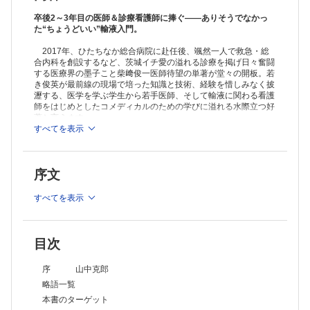
卒後2～3年目の医師＆診療看護師に捧ぐ――ありそうでなかっ
た“ちょうどいい”輸液入門。
2017年、ひたちなか総合病院に赴任後、颯然一人で救急・総
合内科を創設するなど、茨城イチ愛の溢れる診療を掲げ日々奮闘
する医療界の墨子こと柴﨑俊一医師待望の単著が堂々の開板。若
き俊英が最前線の現場で培った知識と技術、経験を惜しみなく披
瀝する、医学を学ぶ学生から若手医師、そして輸液に関わる看護
師をはじめとしたコメディカルのための学びに溢れる水際立つ好
著と言えます。
現場で学びつつある医師や看護師を想定しつつも、更なる学び
すべてを表示
のスプリングボードとして、易しく深く新しく、輸液のための/
からの活きた（ライブな）知見を満載。あるいは臨場感（ライ
ブ）に富んだ読むOJTとして、あるいは勉強会や独習のための資
序文
料として、個人の能力だけでなく、チーム全体の診療力向上に一
役買うのは間違いなし。「民間医局コネクト」で大人気のコンテ
ンツを改訂増補した白熱するライブの書。以て記銘すべし。
すべてを表示
目次
序 山中克郎
略語一覧
本書のターゲット