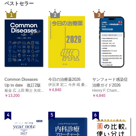
ベストセラー
1
2
3
Common Diseases
今日の治療薬2026
サンフォード感染症
伊豆津 宏二 今井 靖 桑...
Up to date 改訂2版
治療ガイド2026
￥4,840
板金 広 上田 剛士 矢吹...
Henry F. Cham...
￥13,200
￥4,840
4
5
6