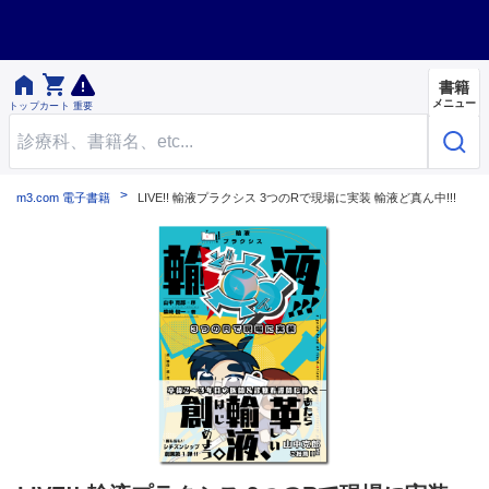


書籍
メニュー
トップ
カート
重要
m3.com 電子書籍
LIVE!! 輸液プラクシス 3つのRで現場に実装 輸液ど真ん中!!!