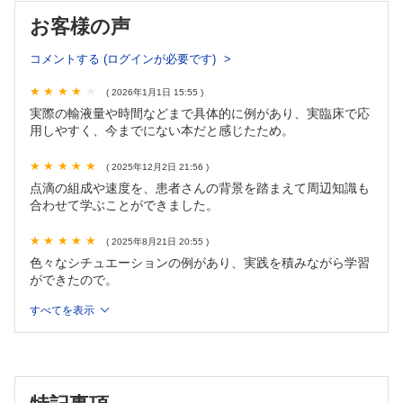
Case 6 当直 ひどい嘔吐下痢による脱水の初期対応を任さ
お客様の声
れた!! 血液データ、こじれてそうだなぁ。
コラム 心不全・肝硬変で代謝性アルカローシス、生食入れ
コメントする (ログインが必要です)
られないよね?!
Case 7 当直 心不全疑いの対応を任された!! たぶん、心不
( 2026年1月1日 15:55 )
全だ。
実際の輸液量や時間などまで具体的に例があり、実臨床で応
コラム 循環動態の概要を把握するエコーにチャレンジ!!
用しやすく、今までにない本だと感じたため。
Case 8 当直 ショックの対応を任された!! どんな準備をし
て待っておく？
( 2025年12月2日 21:56 )
コラム 身体所見から〝静脈瘤出血らしさ〟を見積もる
点滴の組成や速度を、患者さんの背景を踏まえて周辺知識も
Case 9 病棟 胆管炎での敗血症性ショックの入院担当に!!
合わせて学ぶことができました。
今日の輸液戦略を一緒に考えよう!!
コラム VExUSって何？
( 2025年8月21日 20:55 )
コラム 〝輸液反応性あり〟≠〝有効循環血漿量低下〟
色々なシチュエーションの例があり、実践を積みながら学習
Case 10 病棟 胆管炎での敗血症性ショックの入院担当、そ
ができたので。
の後…… 少し利尿かけてみたら？
コラム ラシックス®は〝last six hours〟利尿薬の大事なエ
すべてを表示
ッセンスを深堀り
Case 11 病棟 初期治療を任された!! 糖尿病性ケトアシド
ーシス（DKA）だ。
コラム 〝エコーでのIVC径評価〟の誤解あれこれ
Case 12 当直 低カリウム血症の対応を任された!! 重度の