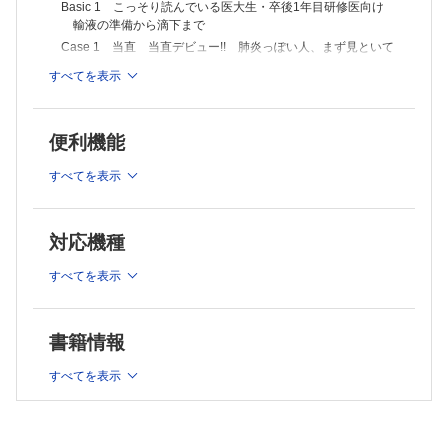
Basic 1 こっそり読んでいる医大生・卒後1年目研修医向け
輸液の準備から滴下まで
Case 1 当直 当直デビュー!! 肺炎っぽい人、まず見といて
ー。
すべてを表示
コラム 市中肺炎のエンピリックセラピーにアジスロマイシ
ンを足すか？
Basic 2 輸液の適応〝3R〟
便利機能
Case 2 病棟 病棟管理デビュー!! とりあえず、点滴出しと
いて。
すべてを表示
コラム 急性アルコール中毒患者への輸液でアルコールを
wash outという迷信
Basic 3 リアルワールドの輸液オーダーに必要な知識・技術
対応機種
を俯瞰する
Case 3 病棟 肺炎患者さんを任された!! この患者さんの担
すべてを表示
当は今日から先生に。
コラム 薬の配合変化他の頻出パターンも知っておこう
Case 4 病棟 糖尿病患者さんを任された!! 輸液とインスリ
書籍情報
ンの管理はどうする？
コラム 患者さんを早くに退院にもっていくコツ
すべてを表示
Case 5 病棟 一般成人とフレイル高齢者はどうやら違う?!
フレイルの高齢者は落とし所が大事。
コラム 静脈栄養製剤と血流感染症