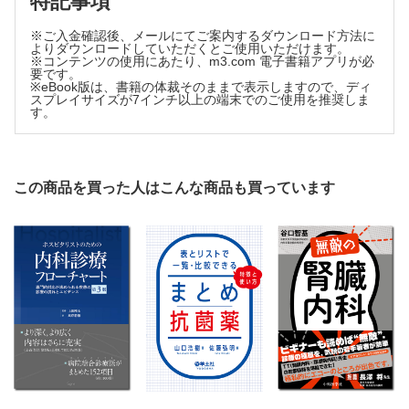
特記事項
低カリウム血症だ。
Case 13 当直 低ナトリウム血症の対応を任された!! 重度
※ご入金確認後、メールにてご案内するダウンロード方法に
の低ナトリウム血症だ。
よりダウンロードしていただくとご使用いただけます。
※コンテンツの使用にあたり、m3.com 電子書籍アプリが必
コラム 抗利尿ホルモン（ADH）と低ナトリウム血症の関係
要です。
Case 14 病棟 入院後の低ナトリウム血症の対応!! 低ナト
※eBook版は、書籍の体裁そのままで表示しますので、ディ
スプレイサイズが7インチ以上の端末でのご使用を推奨しま
リウム血症、過剰補正になりそうだ。
す。
コラム 尿比重と尿浸透圧の関係
Case 15 病棟 終末期の輸液を任された!! 終末期の輸液、
どうやってケアしよう。
TroubleShooting 1 ルート刺入部付近が赤く腫れています。
この商品を買った人はこんな商品も買っています
TroubleShooting 2 血液ガスで乳酸が下がり止まっています
が、何かします？
さいごに 輸液もどんどんエビデンスがアップデートされてい
る
索引
著者略歴