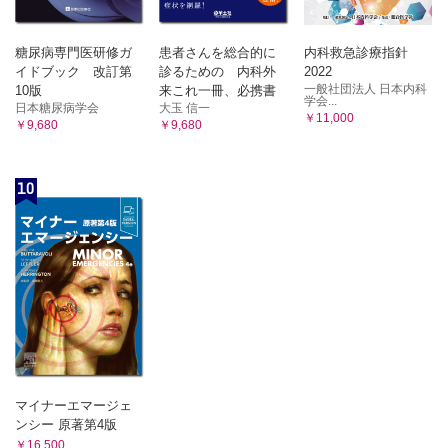
糖尿病専門医研修ガ
患者さんを総合的に
内科救急診療指針
イドブック 改訂第
診るための 内科外
2022
一般社団法人 日本内科
10版
来これ一冊、必携書
学会...
日本糖尿病学会
大玉 信一
￥11,000
￥9,680
￥9,680
10
マイナーエマージェ
ンシー 原著第4版
￥16,500