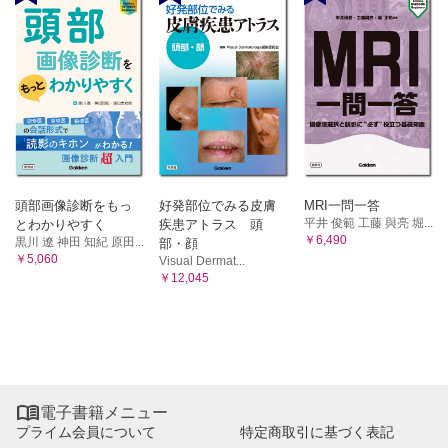
頭部画像診断をもっ
好発部位でみる皮膚
MRI一問一答
平井 俊範 工藤 與亮 堀...
とわかりやすく
疾患アトラス 頭
￥6,490
黒川 遼 神田 知紀 原田...
部・顔
￥5,060
Visual Dermat...
￥12,045

電子書籍メニュー
プライム会員について
特定商取引に基づく表記