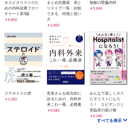
ホスピタリストのた
まとめ抗菌薬 表と
無敵の腎臓内科
めの内科診療フロー
リストで一覧・比較
￥5,940
チャート第3版
できる、特徴と使い
方
￥8,800
￥3,960
ステロイドの虎
患者さんを総合的に
みんなで楽しくホス
診るための 内科外
ピタリストになろ
￥3,300
来これ一冊、必携書
う！ エビデンスと
実臨床の架け橋
￥9,680
￥6,380
すべてを表示