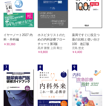
イヤーノート2027 内
ホスピタリストのた
薬局ですぐに役立つ
科・外科編
めの内科診療フロー
薬の比較と使い分け
チャート第3版
100 改訂版
￥30,360
髙岸 勝繁 上田 剛士
児島 悠史
￥8,800
￥4,400
7
8
9