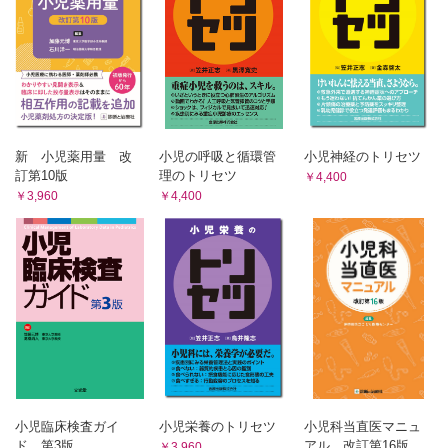
10 意識障害の診かた
Ⅰ バイタルサインの確認と安定化
Ⅱ 意識障害の程度の判定
Ⅲ 眼の観察
Ⅳ 麻痺の有無の観察
Ⅴ 髄膜刺激徴候
新 小児薬用量 改
小児の呼吸と循環管
小児神経のトリセツ
Ⅵ 筋緊張
訂第10版
理のトリセツ
￥4,400
Ⅶ 脳ヘルニアの徴候
￥3,960
￥4,400
11 不随意運動の診かた
Ⅰ 随意運動の仕組みと不随意運動
Ⅱ 不随意運動を観察するポイント
Ⅲ 種々の不随意運動の症状
12 脳性麻痺の診かた
Ⅰ 脳性麻痺の定義
Ⅱ 脳性麻痺と低出生体重児
Ⅲ 障害部位と異常
Ⅳ 脳性麻痺の診断
Ⅴ 痙性型脳性麻痺の診断
小児臨床検査ガイ
小児栄養のトリセツ
小児科当直医マニュ
13 けいれん性疾患とてんかんの診かた
ド 第3版
アル 改訂第16版
￥3,960