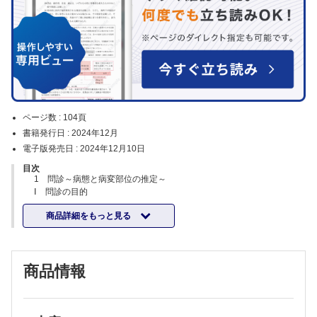
ページ数 :
104頁
書籍発行日 :
2024年12月
電子版発売日 :
2024年12月10日
目次
1 問診～病態と病変部位の推定～
Ⅰ 問診の目的
Ⅱ 妊娠歴，分娩歴，家族歴，発達歴，成長歴，などの既往歴
商品詳細をもっと見る
Ⅲ 現病歴
Ⅳ 部位予測を行う
2 頭部と皮膚所見の診かた
Ⅰ 頭囲の測定法
商品情報
Ⅱ 大泉門
Ⅲ 骨縫合部
Ⅳ 皮膚所見
3 神経学的診察：①乳児