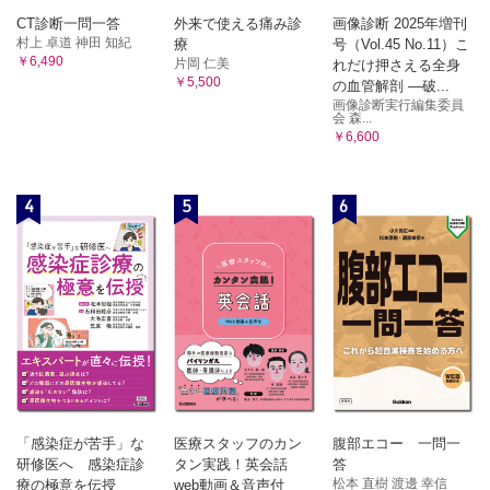
CT診断一問一答
外来で使える痛み診
画像診断 2025年増刊
村上 卓道 神田 知紀
療
号（Vol.45 No.11）こ
￥6,490
片岡 仁美
れだけ押さえる全身
￥5,500
の血管解剖 ―破...
画像診断実行編集委員
会 森...
￥6,600
4
5
6
「感染症が苦手」な
医療スタッフのカン
腹部エコー 一問一
研修医へ 感染症診
タン実践！英会話
答
松本 直樹 渡邊 幸信
療の極意を伝授
web動画＆音声付