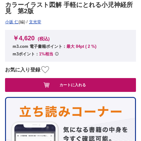
カラーイラスト図解 手軽にとれる小児神経所
見 第2版
小坂 仁
(編)
/
文光堂
￥4,620
(税込)
m3.com 電子書籍ポイント：
最大 84pt (
2
%)
m3ポイント：
1%相当
お気に入り登録
カートに入れる