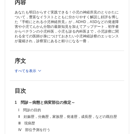
Ⅰ 保護者の膝の上での診察
内容
Ⅱ 診察台での診察-①背臥位
Ⅲ 診察台での診察-②座位
あなたも明日からすぐ実践できる！小児の神経所見のとりかたに
Ⅳ 診察台での診察-③腹臥位
ついて，豊富なイラストとともに分かりやすく解説し好評を博し
た『手軽にとれる小児神経所見』が，ADHD，ASDなどの発達障
Ⅴ 再び保護者の膝の上での診察
害や小児てんかん分類の最新知見を加えてアップデート．初学者
4 神経学的診察：②幼児（1～5歳）
からベテランの小児科医，小児も診る内科医まで，小児診察に関
5 神経学的診察：③学童（6歳以上）
わる全ての医師が身につけておきたい小児神経診察のエッセンス
診察手順（第3～5章）のまとめ
が凝縮され，診察室にあると頼りになる一冊．
6 反射の考えかたと観察
Ⅰ 深部腱反射と原始反射
Ⅱ 病的反射
序文
Ⅲ 原始反射
Ⅳ 姿勢反射
7 脳神経系の診かた
すべてを表示
Ⅰ 視神経（第Ⅱ脳神経）
Ⅱ 動眼・滑車・外転神経（第Ⅲ・Ⅳ・Ⅵ脳神経）：眼球運動，上眼瞼挙
上に関わる神経群
目次
Ⅲ 三叉神経（第Ⅴ脳神経）
Ⅳ 顔面神経（第Ⅶ脳神経）
1 問診～病態と病変部位の推定～
Ⅴ 聴神経（第Ⅷ脳神経）
Ⅵ 舌咽・迷走神経（第Ⅸ・Ⅹ脳神経）
Ⅰ 問診の目的
Ⅶ 副神経（第Ⅺ脳神経
Ⅱ 妊娠歴，分娩歴，家族歴，発達歴，成長歴，などの既往歴
Ⅷ 舌下神経（第Ⅻ脳神経）
Ⅲ 現病歴
8 筋トーヌスの診かた
Ⅳ 部位予測を行う
Ⅰ みる（視診）：筋肉の量の評価