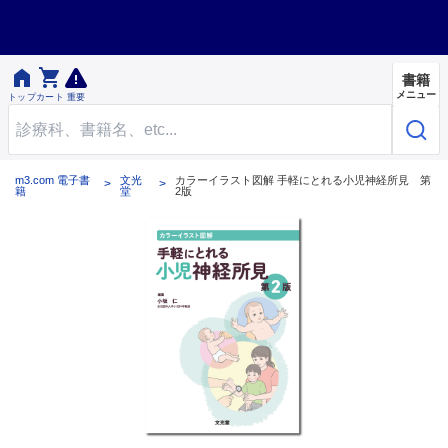


書籍
メニュー
トップ
カート
重要
m3.com 電子書
文光
カラーイラスト図解 手軽にとれる小児神経所見 第
籍
堂
2版