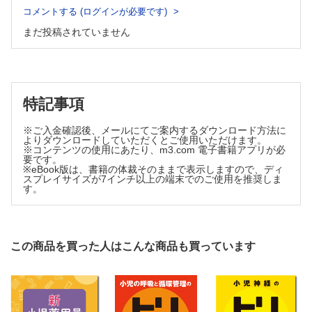
Ⅴ 痙性型脳性麻痺の診断
コメントする (ログインが必要です)
7 脳神経系の診かた
13 けいれん性疾患とてんかんの診かた
Ⅰ 視神経（第Ⅱ脳神経）
Ⅰ 発作の観察
まだ投稿されていません
Ⅱ てんかん発作の分類
Ⅱ 動眼・滑車・外転神経（第Ⅲ・Ⅳ・Ⅵ脳神経）：眼球運動，
Ⅲ てんかんの疾病分類
上眼瞼挙上に関わる神経群
index
Ⅲ 三叉神経（第Ⅴ脳神経）
Ⅳ 顔面神経（第Ⅶ脳神経）
特記事項
Ⅴ 聴神経（第Ⅷ脳神経）
Ⅵ 舌咽・迷走神経（第Ⅸ・Ⅹ脳神経）
※ご入金確認後、メールにてご案内するダウンロード方法に
Ⅶ 副神経（第Ⅺ脳神経
よりダウンロードしていただくとご使用いただけます。
※コンテンツの使用にあたり、m3.com 電子書籍アプリが必
Ⅷ 舌下神経（第Ⅻ脳神経）
要です。
8 筋トーヌスの診かた
※eBook版は、書籍の体裁そのままで表示しますので、ディ
スプレイサイズが7インチ以上の端末でのご使用を推奨しま
Ⅰ みる（視診）：筋肉の量の評価
す。
Ⅱ 触る（触診）：筋トーヌスの診かた
Ⅲ やらせる（年長児）
9 歩行の観察～小児の歩行異常～
この商品を買った人はこんな商品も買っています
Ⅰ 痙性歩行：痙性片麻痺
Ⅱ 小脳性失調歩行
Ⅲ 基底核障害の歩行
Ⅳ 弛緩性麻痺（末梢神経性麻痺）の歩行
Ⅴ 弛緩性麻痺（筋障害）の歩行