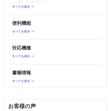
Ⅱ 触る（触診）：筋トーヌスの診かた
2 頭部と皮膚所見の診かた
Ⅲ やらせる（年長児）
すべてを表示
Ⅰ 頭囲の測定法
9 歩行の観察～小児の歩行異常～
Ⅱ 大泉門
Ⅰ 痙性歩行：痙性片麻痺
Ⅱ 小脳性失調歩行
Ⅲ 骨縫合部
便利機能
Ⅲ 基底核障害の歩行
Ⅳ 皮膚所見
Ⅳ 弛緩性麻痺（末梢神経性麻痺）の歩行
3 神経学的診察：①乳児
すべてを表示
Ⅴ 弛緩性麻痺（筋障害）の歩行
10 意識障害の診かた
Ⅰ 保護者の膝の上での診察
Ⅰ バイタルサインの確認と安定化
Ⅱ 診察台での診察-①背臥位
Ⅱ 意識障害の程度の判定
対応機種
Ⅲ 診察台での診察-②座位
Ⅲ 眼の観察
Ⅳ 診察台での診察-③腹臥位
Ⅳ 麻痺の有無の観察
すべてを表示
Ⅴ 髄膜刺激徴候
Ⅴ 再び保護者の膝の上での診察
Ⅵ 筋緊張
4 神経学的診察：②幼児（1～5歳）
Ⅶ 脳ヘルニアの徴候
書籍情報
5 神経学的診察：③学童（6歳以上）
11 不随意運動の診かた
Ⅰ 随意運動の仕組みと不随意運動
診察手順（第3～5章）のまとめ
すべてを表示
Ⅱ 不随意運動を観察するポイント
Ⅲ 種々の不随意運動の症状
6 反射の考えかたと観察
12 脳性麻痺の診かた
Ⅰ 深部腱反射と原始反射
Ⅰ 脳性麻痺の定義
Ⅱ 病的反射
Ⅱ 脳性麻痺と低出生体重児
Ⅲ 原始反射
Ⅲ 障害部位と異常
お客様の声
Ⅳ 脳性麻痺の診断
Ⅳ 姿勢反射