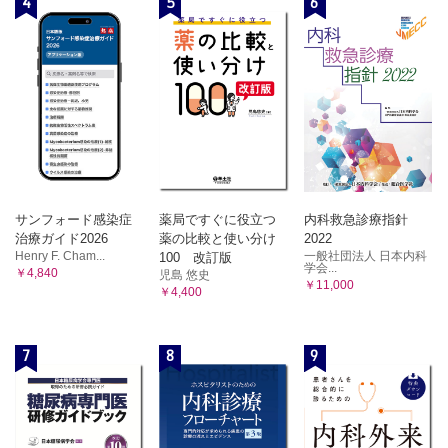
4
5
6
サンフォード感染症
薬局ですぐに役立つ
内科救急診療指針
治療ガイド2026
薬の比較と使い分け
2022
Henry F. Cham...
一般社団法人 日本内科
100 改訂版
学会...
￥4,840
児島 悠史
￥11,000
￥4,400
7
8
9