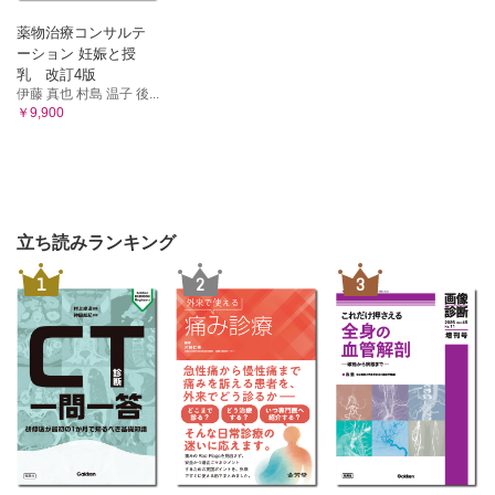
薬物治療コンサルテ
ーション 妊娠と授
乳 改訂4版
伊藤 真也 村島 温子 後...
￥9,900
立ち読みランキング
1
2
3