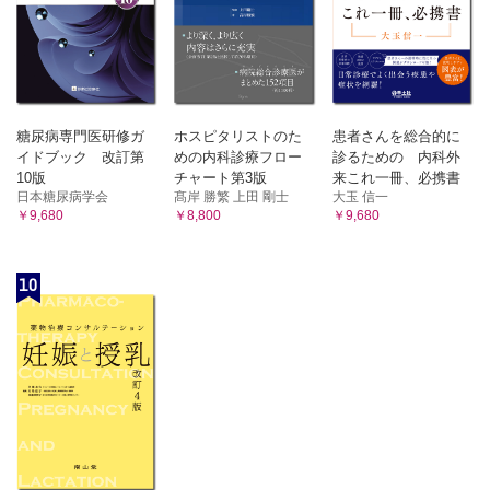
糖尿病専門医研修ガ
ホスピタリストのた
患者さんを総合的に
イドブック 改訂第
めの内科診療フロー
診るための 内科外
10版
チャート第3版
来これ一冊、必携書
日本糖尿病学会
髙岸 勝繁 上田 剛士
大玉 信一
￥9,680
￥8,800
￥9,680
10