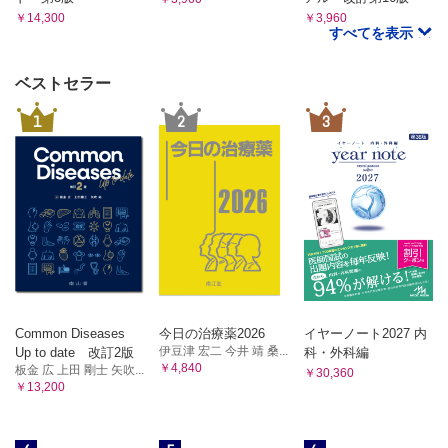
Ⅰ 発作の観察
￥14,300
￥3,960
すべてを表示
Ⅱ てんかん発作の分類
Ⅲ てんかんの疾病分類
index
ベストセラー
1
2
3
Common Diseases
今日の治療薬2026
イヤーノート2027 内
伊豆津 宏二 今井 靖 桑...
Up to date 改訂2版
科・外科編
￥4,840
板金 広 上田 剛士 矢吹...
￥30,360
￥13,200