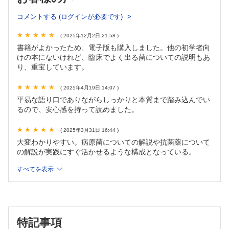
4.2 フルオロキノロン系抗菌薬
コメントする (ログインが必要です)
4.3 テトラサイクリン系抗菌薬
4.4 マクロライド系抗菌薬
( 2025年12月2日 21:58 )
4.5 アミノグリコシド系抗菌薬
書籍がよかったため、電子版も購入しました。他の初学者向
4.6 ST合剤
けの本にないけれど、臨床でよく出る菌についての説明もあ
4.7 メトロニダゾール
り、重宝しています。
4.8 リンコマイシン系抗菌薬
第5章 抗MRSA薬
( 2025年4月19日 14:07 )
平易な語り口でありながらしっかりと本質まで踏み込んでい
5.1 抗MRSA薬とは
るので、安心感を持って読めました。
5.2 グリコペプチド系抗菌薬
5.3 リポペプチド系抗菌薬
( 2025年3月31日 16:44 )
5.4 オキサゾリジノン系抗菌薬
大変わかりやすい。病原菌についての解説や抗菌薬について
5.5 抗MRSA薬のまとめ
の解説が実践にすぐ活かせるような構成となっている。
第6章 抗真菌薬
すべてを表示
6.1 真菌感染症のアプローチ
6.2 アゾール系抗真菌薬
6.3 エキノキャンディン系抗真菌薬
6.4 ポリエン系抗真菌薬
6.5 その他の抗真菌薬
特記事項
6.6 カンジダ血症のマネジメント