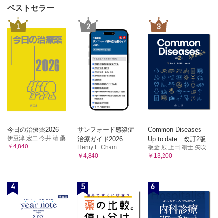
ベストセラー
1
2
3
今日の治療薬2026
サンフォード感染症
Common Diseases
伊豆津 宏二 今井 靖 桑...
治療ガイド2026
Up to date 改訂2版
￥4,840
Henry F. Cham...
板金 広 上田 剛士 矢吹...
￥4,840
￥13,200
4
5
6