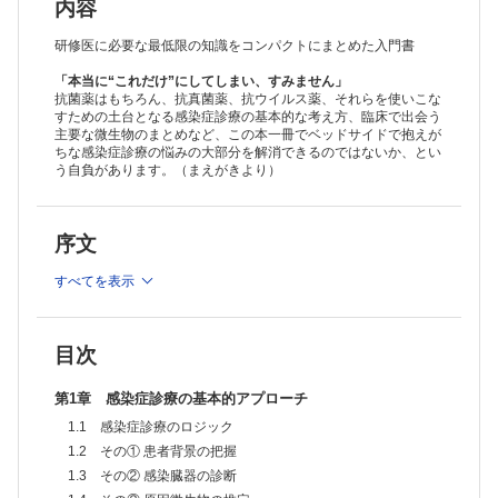
内容
研修医に必要な最低限の知識をコンパクトにまとめた入門書
「本当に“これだけ”にしてしまい、すみません」
抗菌薬はもちろん、抗真菌薬、抗ウイルス薬、それらを使いこな
すための土台となる感染症診療の基本的な考え方、臨床で出会う
主要な微生物のまとめなど、この本一冊でベッドサイドで抱えが
ちな感染症診療の悩みの大部分を解消できるのではないか、とい
う自負があります。（まえがきより）
序文
すべてを表示
目次
第1章 感染症診療の基本的アプローチ
1.1 感染症診療のロジック
1.2 その① 患者背景の把握
1.3 その② 感染臓器の診断