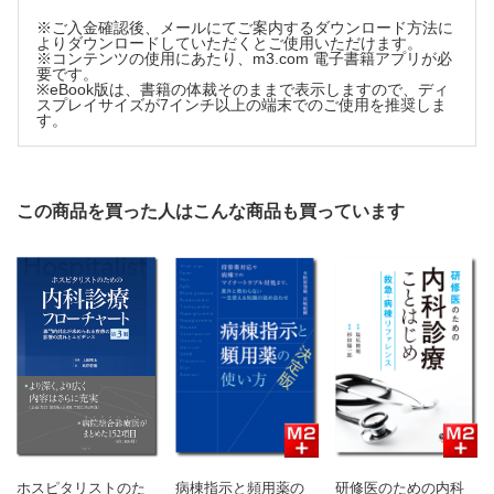
第7章 抗ウイルス薬
※ご入金確認後、メールにてご案内するダウンロード方法に
よりダウンロードしていただくとご使用いただけます。
7.1 ウイルス感染症のアプローチ
※コンテンツの使用にあたり、m3.com 電子書籍アプリが必
要です。
7.2 抗インフルエンザ薬
※eBook版は、書籍の体裁そのままで表示しますので、ディ
7.3 抗ヘルペスウイルス薬
スプレイサイズが7インチ以上の端末でのご使用を推奨しま
す。
7.4 COVID-19治療薬
付録1：術後感染症予防のための抗菌薬の使い方
付録2：抗微生物薬「略号・一般名・商品名」早見表
付録3：妊娠と抗微生物薬
この商品を買った人はこんな商品も買っています
ホスピタリストのた
病棟指示と頻用薬の
研修医のための内科