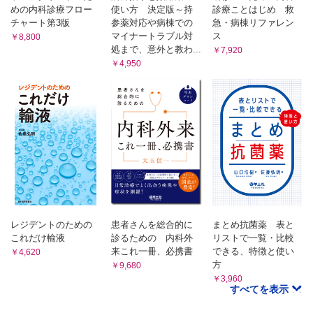
めの内科診療フロー
使い方 決定版～持
診療ことはじめ 救
チャート第3版
参薬対応や病棟での
急・病棟リファレン
マイナートラブル対
ス
￥8,800
処まで、意外と教わ...
￥7,920
￥4,950
レジデントのための
患者さんを総合的に
まとめ抗菌薬 表と
これだけ輸液
診るための 内科外
リストで一覧・比較
来これ一冊、必携書
できる、特徴と使い
￥4,620
方
￥9,680
￥3,960
すべてを表示