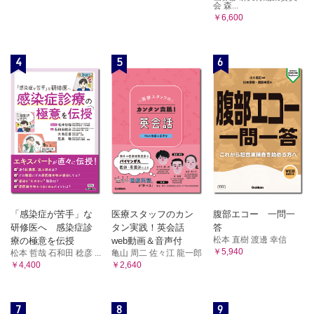
会 森...
￥6,600
4
5
6
「感染症が苦手」な
医療スタッフのカン
腹部エコー 一問一
研修医へ 感染症診
タン実践！英会話
答
松本 直樹 渡邊 幸信
療の極意を伝授
web動画＆音声付
￥5,940
松本 哲哉 石和田 稔彦 ...
亀山 周二 佐々江 龍一郎
￥4,400
￥2,640
7
8
9