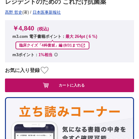
レジデントのための これだけ抗菌薬
髙野 哲史
(著)
/
日本医事新報社
￥4,840
(税込)
m3.com 電子書籍ポイント：
最大 264pt (
6
%)

臨床クイズ「4科復習」編
(8/31まで)
m3ポイント：
1%相当
お気に入り登録
カートに入れる