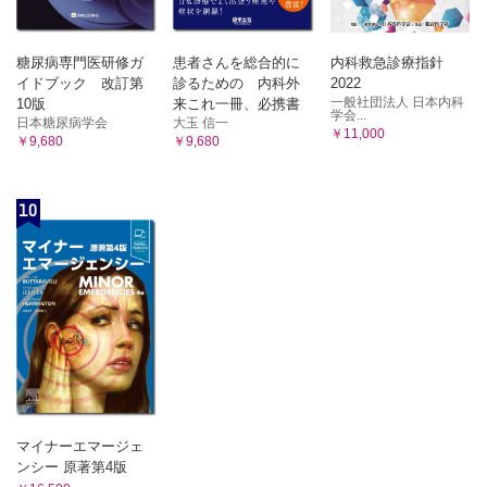
糖尿病専門医研修ガ
患者さんを総合的に
内科救急診療指針
イドブック 改訂第
診るための 内科外
2022
一般社団法人 日本内科
10版
来これ一冊、必携書
学会...
日本糖尿病学会
大玉 信一
￥11,000
￥9,680
￥9,680
10
マイナーエマージェ
ンシー 原著第4版