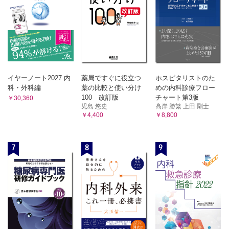
イヤーノート2027 内
薬局ですぐに役立つ
ホスピタリストのた
科・外科編
薬の比較と使い分け
めの内科診療フロー
100 改訂版
チャート第3版
￥30,360
児島 悠史
髙岸 勝繁 上田 剛士
￥4,400
￥8,800
7
8
9