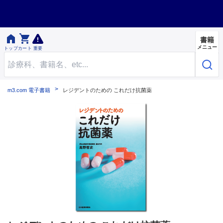


書籍
メニュー
トップ
カート
重要
m3.com 電子書籍
レジデントのための これだけ抗菌薬