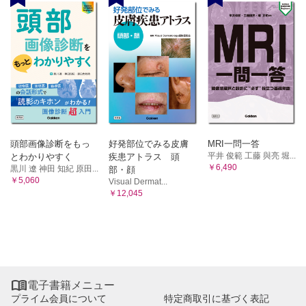
頭部画像診断をもっ
好発部位でみる皮膚
MRI一問一答
平井 俊範 工藤 與亮 堀...
とわかりやすく
疾患アトラス 頭
￥6,490
黒川 遼 神田 知紀 原田...
部・顔
￥5,060
Visual Dermat...
￥12,045

電子書籍メニュー
プライム会員について
特定商取引に基づく表記