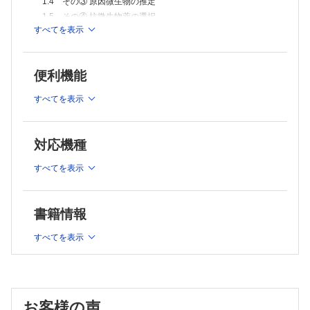
1.4 その③ 原因微生物の推定
1.5 その④ 抗微生物薬の選択
すべてを表示
1.6 その⑤ 治療経過の予測と評価
第2章 細菌のグルーピング
2.1 ７つのグループに分ける
便利機能
2.2 グラム陽性ブドウ球菌
2.3 グラム陽性連鎖球菌
すべてを表示
2.4 グラム陰性桿菌
2.5 グラム陽性桿菌
対応機種
2.6 グラム陰性球菌
2.7 グラム染色で染まらない細菌
すべてを表示
2.8 真菌
第3章 β-ラクタム系抗菌薬
3.1 β-ラクタム系抗菌薬の特徴
書籍情報
3.2 ペニシリン系抗菌薬
すべてを表示
3.3 セフェム系抗菌薬
3.4 カルバペネム系抗菌薬
3.5 モノバクタム系抗菌薬
第4章 β-ラクタム系以外の抗菌薬
4.1 どんなときに使うか
お客様の声