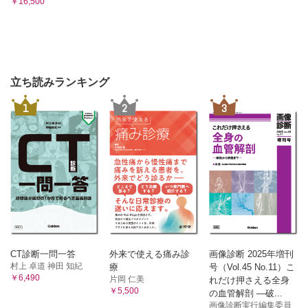
￥16,500
立ち読みランキング
1
2
3
CT診断一問一答
外来で使える痛み診
画像診断 2025年増刊
村上 卓道 神田 知紀
療
号（Vol.45 No.11）こ
￥6,490
片岡 仁美
れだけ押さえる全身
￥5,500
の血管解剖 ―破...
画像診断実行編集委員