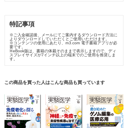
ループでつなごう【山田力志】
田和孝，小室一成】
連載
News & Hot Paper Digest
特記事項
IL-11標的阻害剤は，若さを手に入れる特効薬となるか？
【福田智美，妹尾 誠】
※ご入金確認後、メールにてご案内するダウンロード方法に
血糖値を自ら感知し，インスリン作用をオン・オフできるイ
よりダウンロードしていただくとご使用いただけます。
ンスリン製剤【神﨑 展】
※コンテンツの使用にあたり、m3.com 電子書籍アプリが必
要です。
米国のGLP-1受容体作動薬市場，大きな利益のパイを奪い合
※eBook版は、書籍の体裁そのままで表示しますので、ディ
う【MSA Partners】
スプレイサイズが7インチ以上の端末でのご使用を推奨しま
す。
カレントトピックス
好中球エラスターゼによる肝細胞内Ca2+ 関連タンパク質分
解とアルコール性肝炎の肝再生不全【荻野学芳，Barbara
E Ehrlich，Michael H Nathanson，原田 大】
この商品を買った人はこんな商品も買っています
老化した卵母細胞のなかで小さな染色体が分配異常になる原
因の解明【竹之内 修】
皮質視床ネットワークによる意図的な心拍数制御【吉本愛
梨，池谷裕二】
AZIN1のA-to-I編集によるポリアミン代謝の制御は急性腎障
害後の組織修復を促進する【牧野慎市，波戸 岳】
最終講義のその先
ひとり科学リテラシー向上委員会【吉森 保】