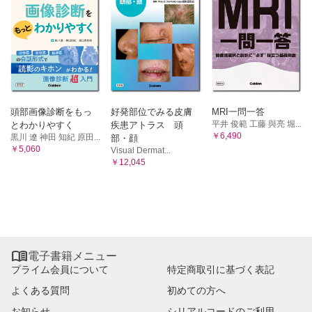
頭部画像診断をもっ
好発部位でみる皮膚
MRI一問一答
平井 俊範 工藤 與亮 堀...
とわかりやすく
疾患アトラス 頭
￥6,490
黒川 遼 神田 知紀 原田...
部・顔
￥5,060
Visual Dermat...
￥12,045

電子書籍メニュー
プライム会員について
特定商取引に基づく表記
よくある質問
初めての方へ
お知らせ
シリアルコードのご利用