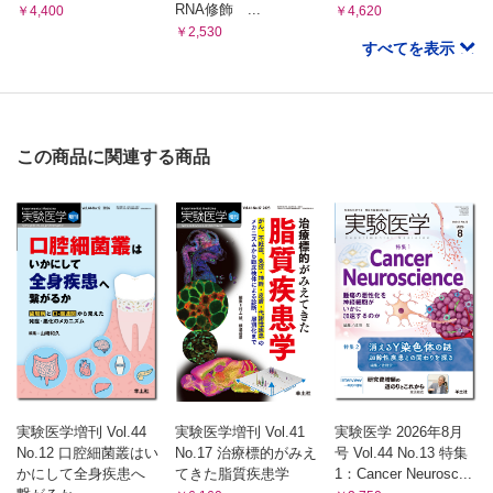
RNA修飾 ...
￥4,400
￥4,620
￥2,530
すべてを表示
この商品に関連する商品
実験医学増刊 Vol.44
実験医学増刊 Vol.41
実験医学 2026年8月
No.12 口腔細菌叢はい
No.17 治療標的がみえ
号 Vol.44 No.13 特集
かにして全身疾患へ
てきた脂質疾患学
1：Cancer Neurosc...