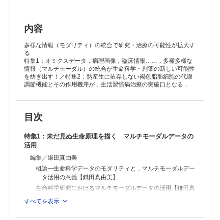
史】
マルチモーダルデータの統合と説明可能なAIのがんゲノム医療への適用
【Amer Mohammed，森川裕章】
大規模かつマルチモーダルなライフサイエンスのデータ統合技術【片山
内容
俊明】
［特別コラム］創薬プロセスを革新するDX基盤【奥野恭史】
多様な情報（モダリティ）の統合で研究・治療の可能性が拡大す
知識グラフを用いたデータ統合の実装例【牧垣秀一朗】
る
特集1：オミクスデータ，病理画像，臨床情報……，多種多様な
生命科学・創薬におけるマルチモーダルAIと基盤モデルへの展開【小島
情報（マルチモーダル）の統合が生命科学・創薬の新しい可能性
諒介】
を紡ぎ出す！／特集2：熱産生に依存しない褐色脂肪細胞の代謝
臨床基盤モデル・マルチモーダル基盤モデルの現在地点【戸﨑泰誠，内
調節機能とその作用機序が，生活習慣病治療の突破口となる．
野詠一郎，奥野恭史】
特集2：熱産生だけじゃない 褐色脂肪の真機能
編集／米代武司，梶村真吾
概論―褐色脂肪の真価に迫る研究展開【米代武司，梶村真吾】
目次
褐色脂肪組織とインスリン感受性―BCAA窒素フラックスを介した熱産
生非依存的制御機構【米代武司，梶村真吾】
特集1：未だ見ぬ生命原理を描く マルチモーダルデータの
褐色化に伴う脂肪組織線維化の抑制メカニズム【長谷川 豊】
活用
血管周囲脂肪組織の褐色化と血管疾患・炎症【橋本昌樹，上田和孝，小
編集／鎌田真由美
室一成】
連載
概論―生命科学データのモダリティと，マルチモーダルデー
News & Hot Paper Digest
タ活用の意義【鎌田真由美】
IL-11標的阻害剤は，若さを手に入れる特効薬となるか？【福田智美，
生命科学研究におけるマルチモーダルデータの活用【鎌田真
妹尾 誠】
由美】
すべてを表示
血糖値を自ら感知し，インスリン作用をオン・オフできるインスリン製
［特別コラム］マルチモーダルデータ統合解析は生命科学の
剤【神﨑 展】
大きな潮流になりうるか？【高木利久】