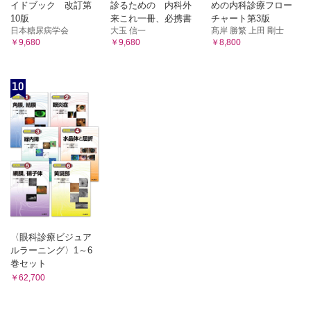
イドブック 改訂第
診るための 内科外
めの内科診療フロー
10版
来これ一冊、必携書
チャート第3版
日本糖尿病学会
大玉 信一
髙岸 勝繁 上田 剛士
￥9,680
￥9,680
￥8,800
10
〈眼科診療ビジュア
ルラーニング〉1～6
巻セット
￥62,700