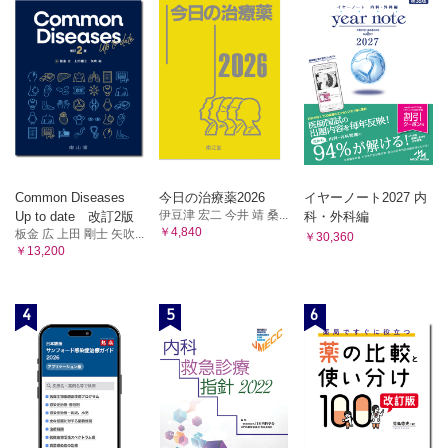
Common Diseases
今日の治療薬2026
イヤーノート2027 内
伊豆津 宏二 今井 靖 桑...
Up to date 改訂2版
科・外科編
￥4,840
板金 広 上田 剛士 矢吹...
￥30,360
￥13,200
4
5
6