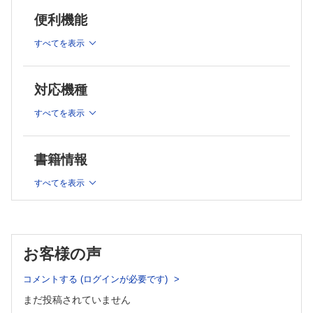
米国のGLP-1受容体作動薬市場，大きな利益のパイを奪い合う【MSA
マルチモーダルでマルチモダリティな創薬を支援する情報技
Partners】
便利機能
術【大上雅史】
カレントトピックス
マルチモーダルデータの統合と説明可能なAIのがんゲノム医
好中球エラスターゼによる肝細胞内Ca2+ 関連タンパク質分解とアルコ
すべてを表示
療への適用【Amer Mohammed，森川裕章】
ール性肝炎の肝再生不全【荻野学芳，Barbara E Ehrlich，Michael H
Nathanson，原田 大】
老化した卵母細胞のなかで小さな染色体が分配異常になる原因の解明
大規模かつマルチモーダルなライフサイエンスのデータ統合
【竹之内 修】
技術【片山俊明】
対応機種
皮質視床ネットワークによる意図的な心拍数制御【吉本愛梨，池谷裕
［特別コラム］創薬プロセスを革新するDX基盤【奥野恭
二】
史】
すべてを表示
AZIN1のA-to-I編集によるポリアミン代謝の制御は急性腎障害後の組織
知識グラフを用いたデータ統合の実装例【牧垣秀一朗】
修復を促進する【牧野慎市，波戸 岳】
生命科学・創薬におけるマルチモーダルAIと基盤モデルへの
最終講義のその先
展開【小島諒介】
ひとり科学リテラシー向上委員会【吉森 保】
書籍情報
ラボ百景
臨床基盤モデル・マルチモーダル基盤モデルの現在地点【戸
コラボと多様性を軸にユビキチンの根本原理に挑む【池田史代】
﨑泰誠，内野詠一郎，奥野恭史】
すべてを表示
クローズアップ実験法
特集2：熱産生だけじゃない 褐色脂肪の真機能
PECAbを用いた多重性の高い連続免疫染色【富松航佑，大川恭行】
編集／米代武司，梶村真吾
配列探偵―気づかぬ配列のエラーを探せ！
色々な標準？―各種塩基配列データベース【三輪佳宏】
概論―褐色脂肪の真価に迫る研究展開【米代武司，梶村真
ラボレポート―留学編―
吾】
お客様の声
人が環境を創り，環境が人を育む―Department of Biomedical
褐色脂肪組織とインスリン感受性―BCAA窒素フラックスを
Engineering, University of California, Irvine【古旗祐一】
介した熱産生非依存的制御機構【米代武司，梶村真吾】
Opinion-研究の現場から
コメントする (ログインが必要です)
褐色化に伴う脂肪組織線維化の抑制メカニズム【長谷川
大学院生のための「学会の聴き方」講座【安西聖敬，落合佳樹】
豊】
まだ投稿されていません
バイオでパズる！
血管周囲脂肪組織の褐色化と血管疾患・炎症【橋本昌樹，上