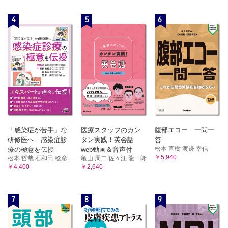
4
5
6
「感染症が苦手」な
医療スタッフのカン
腹部エコー 一問一
研修医へ 感染症診
タン実践！英会話
答
松本 直樹 渡邊 幸信
療の極意を伝授
web動画＆音声付
￥5,940
松本 哲哉 石和田 稔彦 ...
亀山 周二 佐々江 龍一郎
￥4,400
￥2,640
7
8
9