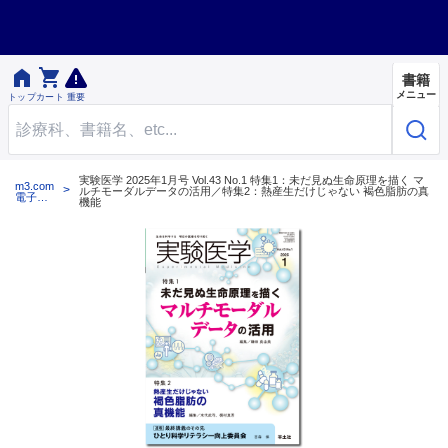


書籍
メニュー
トップ
カート
重要
実験医学 2025年1月号 Vol.43 No.1 特集1：未だ見ぬ生命原理を描く マ
m3.com
ルチモーダルデータの活用／特集2：熱産生だけじゃない 褐色脂肪の真
電子書
機能
籍