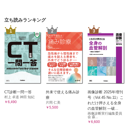
立ち読みランキング
1
2
3
CT診断一問一答
外来で使える痛み診
画像診断 2025年増刊
村上 卓道 神田 知紀
療
号（Vol.45 No.11）こ
￥6,490
片岡 仁美
れだけ押さえる全身
￥5,500
の血管解剖 ―破...
画像診断実行編集委員
会 森...
￥6,600