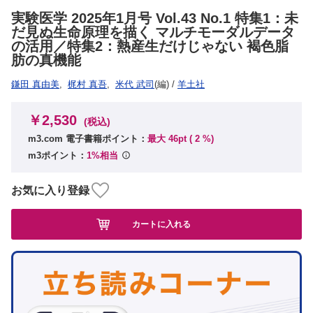
実験医学 2025年1月号 Vol.43 No.1 特集1：未
だ見ぬ生命原理を描く マルチモーダルデータ
の活用／特集2：熱産生だけじゃない 褐色脂
肪の真機能
鎌田 真由美
,
梶村 真吾
,
米代 武司
(編)
/
羊土社
￥2,530
(税込)
m3.com 電子書籍ポイント：
最大 46pt (
2
%)
m3ポイント：
1%相当
お気に入り登録
カートに入れる