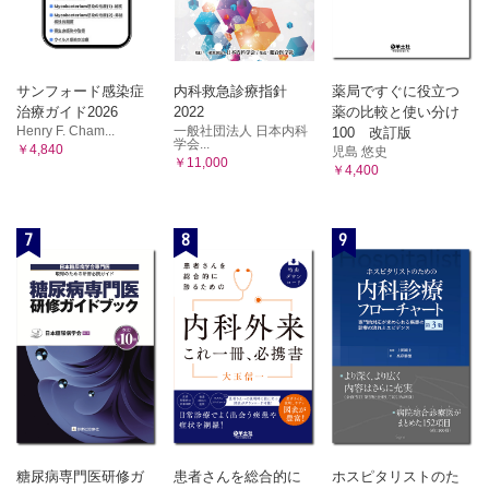
サンフォード感染症
内科救急診療指針
薬局ですぐに役立つ
治療ガイド2026
2022
薬の比較と使い分け
Henry F. Cham...
一般社団法人 日本内科
100 改訂版
学会...
￥4,840
児島 悠史
￥11,000
￥4,400
7
8
9
糖尿病専門医研修ガ
患者さんを総合的に
ホスピタリストのた