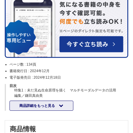
ページ数 :
134頁
書籍発行日 :
2024年12月
電子版発売日 :
2024年12月18日
目次
特集1：未だ見ぬ生命原理を描く マルチモーダルデータの活用
編集／鎌田真由美
概論―生命科学データのモダリティと，マルチモーダルデータ活用の意
商品詳細をもっと見る
義【鎌田真由美】
生命科学研究におけるマルチモーダルデータの活用【鎌田真由美】
［特別コラム］マルチモーダルデータ統合解析は生命科学の大きな潮流
になりうるか？【高木利久】
商品情報
マルチモーダルでマルチモダリティな創薬を支援する情報技術【大上雅