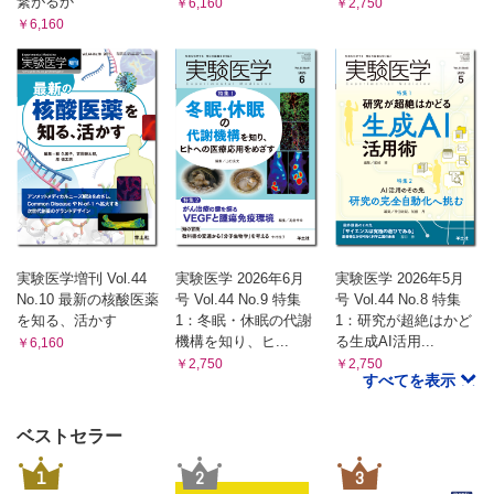
繋がるか
￥6,160
￥2,750
￥6,160
実験医学増刊 Vol.44
実験医学 2026年6月
実験医学 2026年5月
No.10 最新の核酸医薬
号 Vol.44 No.9 特集
号 Vol.44 No.8 特集
を知る、活かす
1：冬眠・休眠の代謝
1：研究が超絶はかど
機構を知り、ヒ...
る生成AI活用...
￥6,160
￥2,750
￥2,750
すべてを表示
ベストセラー
1
2
3