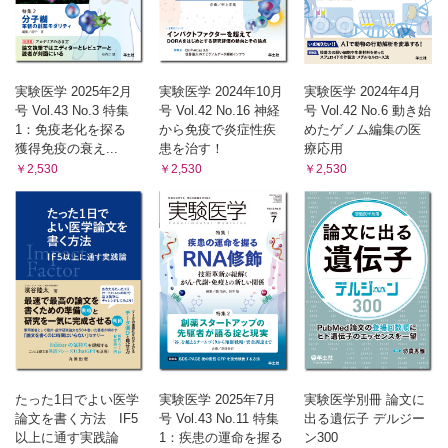
ラボ百景
コラボと多様性を軸にユビキチンの根本原理に挑む【池田史
代】
クローズアップ実験法
PECAbを用いた多重性の高い連続免疫染色【富松航佑，大
実験医学 2025年2月
実験医学 2024年10月
実験医学 2024年4月
川恭行】
号 Vol.43 No.3 特集
号 Vol.42 No.16 神経
号 Vol.42 No.6 動き始
1：免疫老化を探る
から免疫で炎症性疾
めたゲノム編集の医
配列探偵―気づかぬ配列のエラーを探せ！
獲得免疫の衰え...
患を治す！
療応用
色々な標準？―各種塩基配列データベース【三輪佳宏】
￥2,530
￥2,530
￥2,530
ラボレポート―留学編―
人が環境を創り，環境が人を育む―Department of
Biomedical Engineering, University of California,
Irvine【古旗祐一】
Opinion-研究の現場から
大学院生のための「学会の聴き方」講座【安西聖敬，落合佳
樹】
バイオでパズる！
ループでつなごう【山田力志】
たった1日でよい医学
実験医学 2025年7月
実験医学別冊 論文に
論文を書く方法 IF5
号 Vol.43 No.11 特集
出る遺伝子 デルジー
以上に通す実践論
1：疾患の運命を握る
ン300