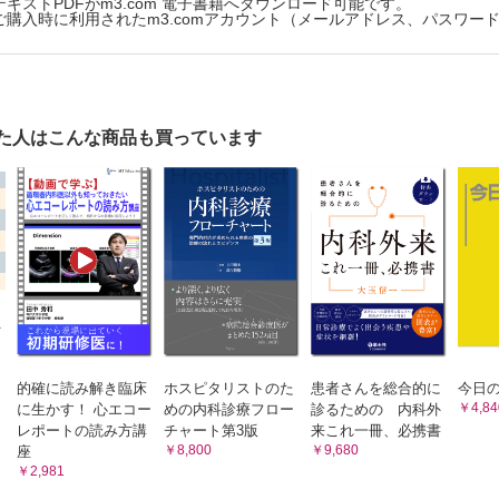
ストPDFがm3.com 電子書籍へダウンロード可能です。
える血糖コントロールのポイント：救急外来編 ➁低血糖
購入時に利用されたm3.comアカウント（メールアドレス、パスワー
醍醐味
と治療
糖の治療のポイント
醍醐味
た人はこんな商品も買っています
さかわ まさひろ）先生
 内分泌・代謝内科 医長
大学（現東京科学大学）で臨床・研究・学生教育・研修医教育に携わった
育に熱意を持って取り組み，研修医向けの講義を複数行っている。一人
に患者さんの目線に立ち，分かりやすい丁寧な説明を心がけながら，内
 Educationがオンライン学習サービス「テコプラ」上で提供している講座
的確に読み解き臨床
ホスピタリストのた
患者さんを総合的に
今日の
￥4,84
に生かす！ 心エコー
めの内科診療フロー
診るための 内科外
→
「テコプラ 動画講座」シリーズ
レポートの読み方講
チャート第3版
来これ一冊、必携書
￥8,800
￥9,680
座
￥2,981