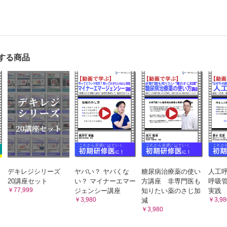
する商品
デキレジシリーズ
ヤバい？ ヤバくな
糖尿病治療薬の使い
人工呼
20講座セット
い？ マイナーエマー
方講座 非専門医も
呼吸
￥77,999
ジェンシー講座
知りたい薬のさじ加
実践
￥3,980
￥3,98
減
￥3,980