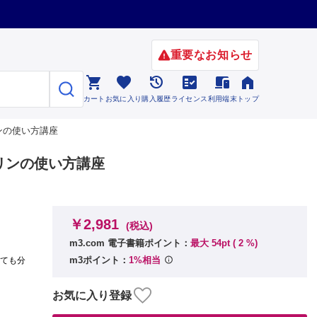
重要なお知らせ






カート
お気に入り
購入履歴
ライセンス
利用端末
トップ
ンの使い方講座
リンの使い方講座
￥2,981
(税込)
m3.com 電子書籍ポイント：
最大 54pt (
2
%)
m3ポイント：
1%相当
とても分
お気に入り登録