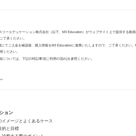
スリーエデュケーション株式会社（以下、M3 Education）がウェブサイト上で提供す
ご了承ください。
子書籍にてご入金を確認後、購入情報をM3 Educationに連携いたしますので、ご了承ください
用ください。
細については、下記の特記事項[ご利用の流れ]を参照ください。
でも治療と並行しての糖尿病の管理を行う場面は多く，病棟患者や救急
床においてはどう対応したらよいかわからず，「糖尿病内科にとりあえ
「インスリンをどう使うか」にフォーカスし，血糖コントロールのポイ
いきます。
ション
することで，血糖コントロールのポイントがわかるとともに，効果がす
のイメージとよくあるケース
積極的に血糖コントロールを行えるようになります。
目的と目標