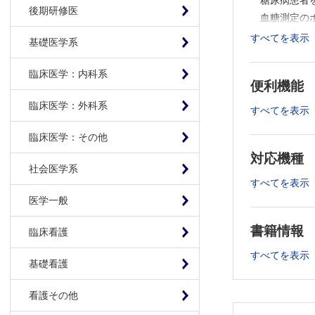
糖尿病患者
■目次
後期研修医
血糖測定の
イントロダク
糖尿病診療の
インスリンの
すべてを表示
基礎医学系
血糖管理の目
糖尿病とイ
糖尿病患者を
臨床医学：内科系
インスリン
血糖測定のポ
便利機能
インスリン
臨床医学：外科系
よくある看
すべてを表示
インスリンの
糖尿病患者
糖尿病とイン
臨床医学：その他
インスリン治
スライディ
対応機種
インスリン製
実症例から考
社会医学系
よくある看護
すべてを表示
症例➀ 50
糖尿病患者の
医学一般
症例➁ 80
スライディン
症例③ 90
書籍情報
臨床看護
実症例から考
応用編 イ
症例➀ 50歳男
症例④ 55
すべてを表示
基礎看護
症例➁ 80歳男
まとめ 一
症例③ 90歳
実症例から考
看護その他
応用編 イン
周術期の血