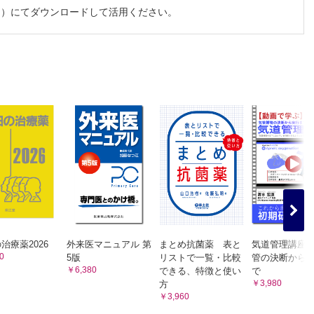
ド）にてダウンロードして活用ください。
後，2020年より現職にて臨床と研修医教育に携わっている。
でも多くの研修医に内分泌・代謝内科の魅力が伝わるように，
分泌・代謝内科の診療にあたっている。
動画になります（視聴期限日：2028.03.31）。
治療薬2026
外来医マニュアル 第
まとめ抗菌薬 表と
気道管理講座 
0
5版
リストで一覧・比較
管の決断から
￥6,380
できる、特徴と使い
で
￥3,980
方
￥3,960