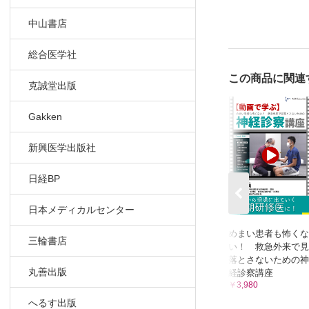
中山書店
総合医学社
この商品に関連
克誠堂出版
Gakken
新興医学出版社
日経BP
日本メディカルセンター
めまい患者も怖くな
三輪書店
い！ 救急外来で見
落とさないための神
丸善出版
経診察講座
￥3,980
へるす出版