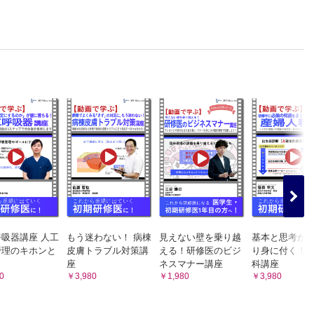
吸器講座 人工
もう迷わない！ 病棟
見えない壁を乗り越
基本と思考が
管理のキホンと
皮膚トラブル対策講
える！研修医のビジ
り身に付く！
座
ネスマナー講座
科講座
0
￥3,980
￥1,980
￥3,980