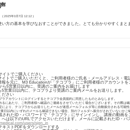
男性
声
男性
病棟での血糖コントロールのポイント
術期の血糖コントロールのポイント
( 2025年3月7日 12:12 )
える血糖コントロールのポイント：周術期編
える血糖コントロールのポイント：ICU編
使い方の基本を学びなおすことができました。とても分かりやすくまと
コントロール目標と確認すべきポイント
女性
CUでの血糖コントロールのポイント
期の血糖コントロールのポイント
える血糖コントロールのポイント：救急外来編 ➀高血糖緊急症
える血糖コントロールのポイント：ICU編
症の種類
Uでの血糖コントロールのポイント
意と治療の流れ
本サイトでご購入ください
解質フォロー，重炭酸補充
える血糖コントロールのポイント：救急外来編 ➀高血糖緊急症
トでご購入いただくと、ご利用者様のご氏名・メールアドレス・電話番号が
の種類
時の対応
を元に、M3 Educationが「テコプラ」にご利用者様のアカウント
入から5営業日以内に、受講のご案内をお届けします
男性
5営業日以内に、テコプラより受講のご案内メールをお送りします。
ください
と治療の流れ
血糖緊急症の治療のポイント
プラアカウントにログインするとテコプラ会員規約に同意したものとみなします。
質フォロー，重炭酸補充
めるにあたり、ご利用者様へ確認のご連絡をさせていただく場合がございます。その際は確
える血糖コントロールのポイント：救急外来編 ➁低血糖
定により、テコプラからお送りしたメールが迷惑メールフォルダ等に自動振分される可能性
対応
営業日以内にいずれのメールも確認できない場合、別のフォルダへ振分がされていないかご
状と治療
で記載されたID・パスワードで「テコプラ」にサインインし、講座の動画を
へは以下のURLでアクセスいただけます。メールに記載されたID・パ
男性
糖緊急症の治療のポイント
-medical.com/users/sign_in
のテキストPDFをダウンロードする
血糖の治療のポイント