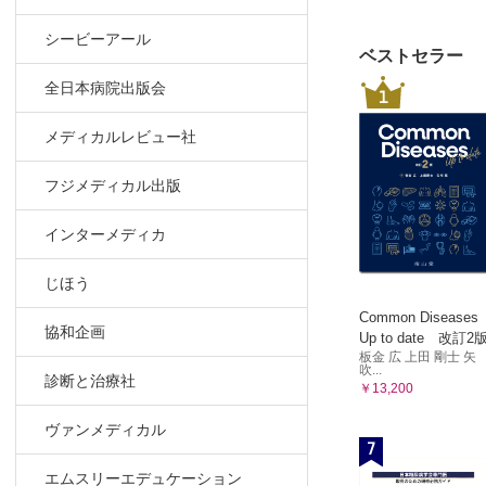
シービーアール
ベストセラー
全日本病院出版会
1
メディカルレビュー社
フジメディカル出版
インターメディカ
じほう
Common Diseases
協和企画
Up to date 改訂2
板金 広 上田 剛士 矢
吹...
診断と治療社
￥13,200
ヴァンメディカル
7
エムスリーエデュケーション