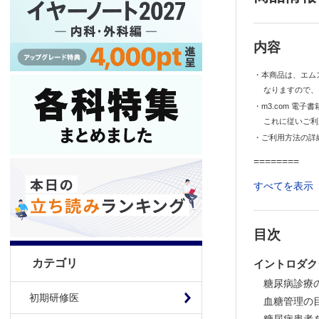
内容
・本商品は、エム
なりますので、
・m3.com 電
これに従いご利
・ご利用方法の詳
========
■講座概要
すべてを表示
どの科に進ん
す。
しかし，実臨
目次
本講座では，
カテゴリ
法を解説して
イントロダク
本講座を視聴
糖尿病診療
自信を持って
初期研修医
血糖管理の