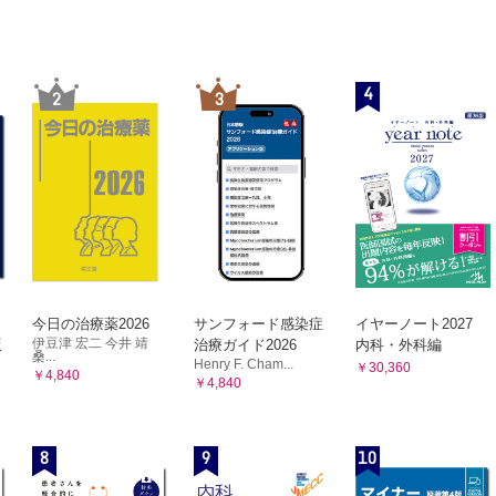
4
2
3
今日の治療薬2026
サンフォード感染症
イヤーノート2027
伊豆津 宏二 今井 靖
版
治療ガイド2026
内科・外科編
桑...
Henry F. Cham...
￥30,360
￥4,840
￥4,840
8
9
10