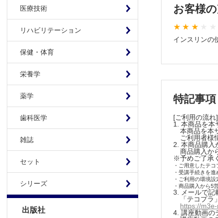
症例④ 55歳
お客様の
医療技術
症例 65歳
まとめ 一般
まとめ 周
リハビリテーション
実症例から考
実症例から考
インスリンの
周術期の血糖
症例 80歳
保健・体育
症例 65歳男性
まとめ I
まとめ 周術
栄養学
実症例から考
実症例から考
高血糖緊急
症例 80歳女性
薬学
特記事項
治療前評価
まとめ IC
治療上の注
[ご利用の流れ]
歯科医学
1. 本商品を
治療中の電
実症例から考
本商品を本サイ
高血糖緊急症
Sick day
ご利用者様情報
雑誌
2. 本商品購
治療前評価
症例 75歳
商品購入から
※予めご了承
治療上の注意
まとめ 高
セット
・ご用意したテコ
治療中の電解
・受講手続きを進
実症例から考
・ご利用の環境設
Sick day時の
シリーズ
・商品購入から5
低血糖の症
3. メール
症例 75歳男性
「テコプラ」
症例 90歳
まとめ 高血
https://m3e
出版社
4. 講座動画
まとめ 低