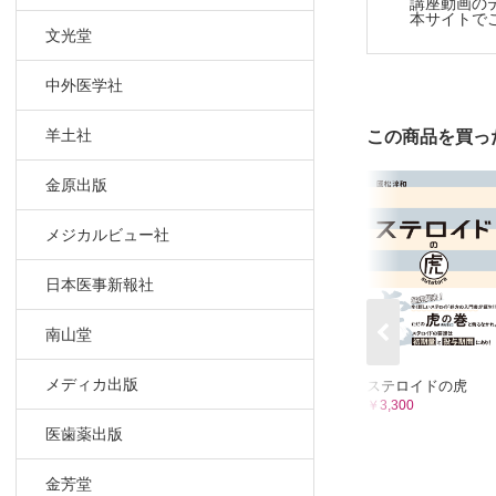
講座動画のテキ
実症例から考
本サイトでご
糖尿病診療の
文光堂
低血糖の症状
症例 90歳男性
中外医学社
まとめ 低血
糖尿病診療の
羊土社
この商品を買っ
■講師紹介
金原出版
浅川 雅博（あ
東京逓信病院
メジカルビュー社
東京医科歯科
特に研修医教
日本医事新報社
日々奮闘中。
臨床では，常
南山堂
※本商品はM3
メディカ出版
ステロイドの虎
￥3,300
あわせて学ぶ
医歯薬出版
金芳堂