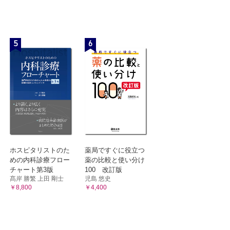
5
6
ホスピタリストのた
薬局ですぐに役立つ
めの内科診療フロー
薬の比較と使い分け
チャート第3版
100 改訂版
髙岸 勝繁 上田 剛士
児島 悠史
￥8,800
￥4,400