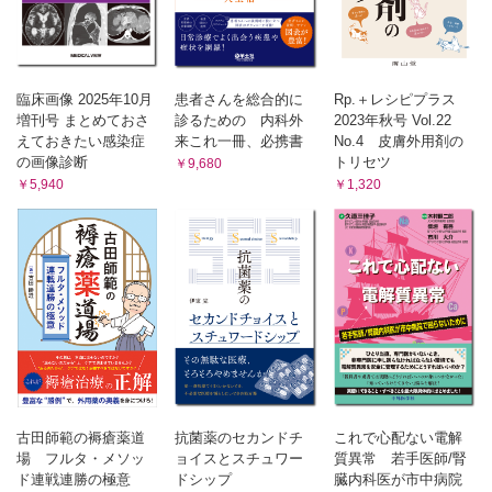
臨床画像 2025年10月
患者さんを総合的に
Rp.＋レシピプラス
増刊号 まとめておさ
診るための 内科外
2023年秋号 Vol.22
えておきたい感染症
来これ一冊、必携書
No.4 皮膚外用剤の
の画像診断
トリセツ
￥9,680
￥5,940
￥1,320
古田師範の褥瘡薬道
抗菌薬のセカンドチ
これで心配ない電解
場 フルタ・メソッ
ョイスとスチュワー
質異常 若手医師/腎
ド連戦連勝の極意
ドシップ
臓内科医が市中病院