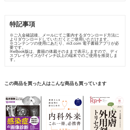
5 滅菌法
Ⅰ はじめに
Ⅱ 高圧蒸気滅菌（steam sterilization/autoclaving）
特記事項
Ⅲ エチレンオキサイドガス滅菌
Ⅳ 過酸化水素低温ガスプラズマ滅菌
※ご入金確認後、メールにてご案内するダウンロード方法に
よりダウンロードしていただくとご使用いただけます。
Ⅴ 過酸化水素ガス低温滅菌（過酸化水素蒸気滅菌）
※コンテンツの使用にあたり、m3.com 電子書籍アプリが必
Ⅵ 低温蒸気ホルムアルデヒド滅菌（low temperature
要です。
steam and formaldehyde sterilization）
※eBook版は、書籍の体裁そのままで表示しますので、ディ
スプレイサイズが7インチ以上の端末でのご使用を推奨しま
Ⅶ バイオロジカルインジケータの指標菌
す。
Appendix 消毒薬一覧
Ⅰ 高水準消毒薬
Ⅱ 中水準消毒薬
この商品を買った人はこんな商品も買っています
Ⅲ 低水準消毒薬
Ⅳ その他