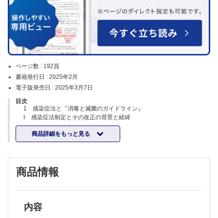
ページ数 :
192頁
書籍発行日 :
2025年2月
電子版発売日 :
2025年3月7日
目次
1 感染症法と『消毒と滅菌のガイドライン』
Ⅰ 感染症法制定とその改正の背景と経緯
Ⅱ 感染症法のポイント
商品詳細をもっと見る
Ⅲ 感染症法における消毒について
2 消毒・滅菌の基本
Ⅰ 消毒・滅菌の種類と方法
Ⅱ 医療現場における消毒
商品情報
Ⅲ 消毒の基礎知識
3 消毒薬
A 高水準消毒薬
Ⅰ 酸化剤
Ⅱ アルデヒド類
内容
B 中水準消毒薬