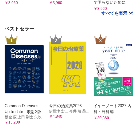
で困らないために
￥3,960
￥3,960
￥3,960
すべてを表示
ベストセラー
1
2
3
Common Diseases
今日の治療薬2026
イヤーノート2027 内
伊豆津 宏二 今井 靖 桑...
Up to date 改訂2版
科・外科編
￥4,840
板金 広 上田 剛士 矢吹...
￥30,360
￥13,200