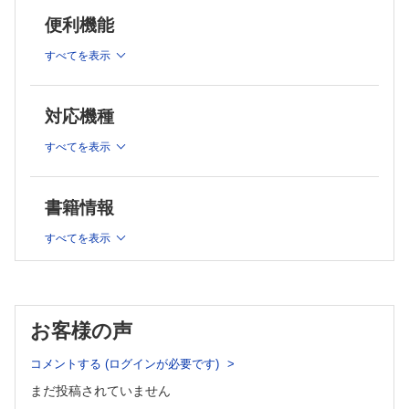
Ⅰ 高水準消毒薬
3 消毒薬
便利機能
Ⅱ 中水準消毒薬
A 高水準消毒薬
Ⅲ 低水準消毒薬
すべてを表示
Ⅰ 酸化剤
Ⅳ その他
Ⅱ アルデヒド類
B 中水準消毒薬
対応機種
Ⅰ ハロゲン系薬剤
Ⅱ アルコール類
すべてを表示
C 低水準消毒薬
Ⅰ 第四級アンモニウム塩
Ⅱ 両性界面活性剤
書籍情報
Ⅲ クロルヘキシジングルコン酸塩
すべてを表示
Ⅳ オラネキシジングルコン酸塩
Ⅴ フェノール類
4 対象疾患別消毒法
Ⅰ 一類感染症
Ⅱ 二類感染症
お客様の声
Ⅲ 三類感染症
コメントする (ログインが必要です)
Ⅳ 問題となる病原体の消毒・不活性化法
Ⅴ 四類感染症
まだ投稿されていません
Ⅵ 五類感染症