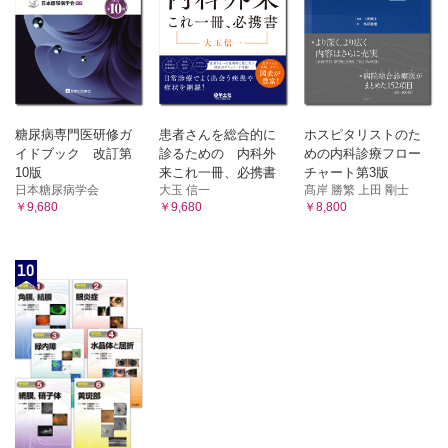
糖尿病専門医研修ガ
患者さんを総合的に
ホスピタリストのた
イドブック 改訂第
診るための 内科外
めの内科診療フロー
10版
来これ一冊、必携書
チャート第3版
日本糖尿病学会
大玉 信一
髙岸 勝繁 上田 剛士
￥9,680
￥9,680
￥8,800
10