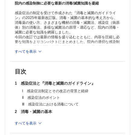
Ⅰ ハロゲン系薬剤
院内の感染制御に必要な最新の消毒/滅菌知識を凝縮
Ⅱ アルコール類
感染症法の制定を受けて作成された『消毒と滅菌のガイドライ
C 低水準消毒薬
ン』の2025年最新改訂版。消毒・滅菌の基本的な考え方から、
Ⅰ 第四級アンモニウム塩
消毒薬の使い方、さまざまな機材の消毒・滅菌法、感染症（病原
Ⅱ 両性界面活性剤
体）別の消毒法、多様な滅菌法の原理・適応など、院内の消毒・
Ⅲ クロルヘキシジングルコン酸塩
滅菌に必要な知識を網羅しました。
Ⅳ オラネキシジングルコン酸塩
今回の改訂では最新の情報を盛り込むとともに、内容を圧縮し必
Ⅴ フェノール類
要な知識をよりコンパクトにまとめました。院内の適切な感染制
4 対象疾患別消毒法
御のため、消毒/滅菌の知識が凝縮されたこの一冊を強くおすす
Ⅰ 一類感染症
めします。
すべてを表示
Ⅱ 二類感染症
Ⅲ 三類感染症
Ⅳ 問題となる病原体の消毒・不活性化法
目次
Ⅴ 四類感染症
Ⅵ 五類感染症
1 感染症法と『消毒と滅菌のガイドライン』
5 滅菌法
Ⅰ はじめに
Ⅰ 感染症法制定とその改正の背景と経緯
Ⅱ 高圧蒸気滅菌（steam sterilization/autoclaving）
Ⅱ 感染症法のポイント
Ⅲ エチレンオキサイドガス滅菌
Ⅲ 感染症法における消毒について
Ⅳ 過酸化水素低温ガスプラズマ滅菌
Ⅴ 過酸化水素ガス低温滅菌（過酸化水素蒸気滅菌）
2 消毒・滅菌の基本
Ⅵ 低温蒸気ホルムアルデヒド滅菌（low temperature steam and
Ⅰ 消毒・滅菌の種類と方法
formaldehyde sterilization）
すべてを表示
Ⅱ 医療現場における消毒
Ⅶ バイオロジカルインジケータの指標菌
Ⅲ 消毒の基礎知識
Appendix 消毒薬一覧