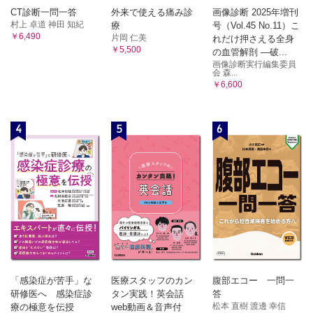
CT診断一問一答
外来で使える痛み診
画像診断 2025年増刊
村上 卓道 神田 知紀
療
号（Vol.45 No.11）こ
￥6,490
片岡 仁美
れだけ押さえる全身
￥5,500
の血管解剖 ―破...
画像診断実行編集委員
会 森...
￥6,600
4
5
6
「感染症が苦手」な
医療スタッフのカン
腹部エコー 一問一
研修医へ 感染症診
タン実践！英会話
答
松本 直樹 渡邊 幸信
療の極意を伝授
web動画＆音声付