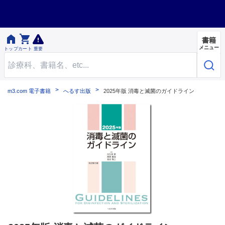


書籍
メニュー
トップ
カート
重要
m3.com 電子書籍
へるす出版
2025年版 消毒と滅菌のガイドライン