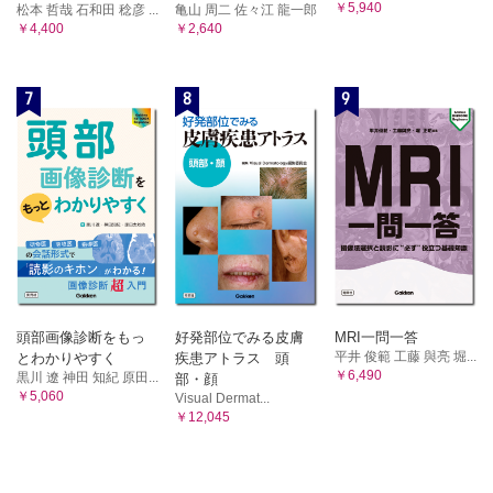
￥5,940
松本 哲哉 石和田 稔彦 ...
亀山 周二 佐々江 龍一郎
￥4,400
￥2,640
7
8
9
頭部画像診断をもっ
好発部位でみる皮膚
MRI一問一答
平井 俊範 工藤 與亮 堀...
とわかりやすく
疾患アトラス 頭
￥6,490
黒川 遼 神田 知紀 原田...
部・顔
￥5,060
Visual Dermat...
￥12,045