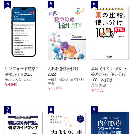
4
5
6
サンフォード感染症
内科救急診療指針
薬局ですぐに役立つ
治療ガイド2026
2022
薬の比較と使い分け
Henry F. Cham...
一般社団法人 日本内科
100 改訂版
学会...
￥4,840
児島 悠史
￥11,000
￥4,400
7
8
9