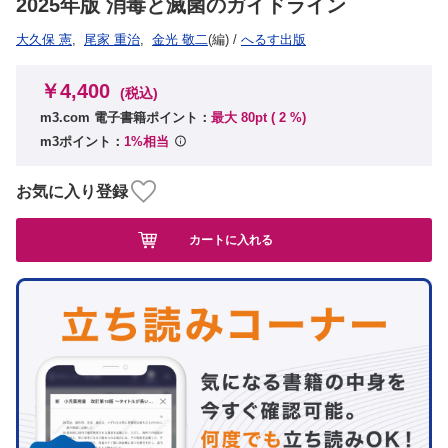
2025年版 消毒と滅菌のガイドライン
大久保 憲
,
尾家 重治
,
金光 敬二
(編)
/
へるす出版
￥4,400
(税込)
m3.com 電子書籍ポイント：
最大 80pt (
2
%)
m3ポイント：
1%相当
お気に入り登録
カートに入れる