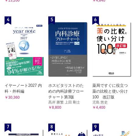
￥13,200
￥4,840
2．血管平滑筋腫 岩村隆二・松山篤二，小黒草太，相羽久輝
8 骨造血系腫瘍（hematopoietic neoplasms of bone）
6 平滑筋性腫瘍
1．骨形質細胞腫 /骨髄腫 田宮貞史，青木隆敏，相羽久輝
A 悪性腫瘍
2．悪性リンパ腫 田宮貞史，青木隆敏，相羽久輝
平滑筋肉腫（炎症型平滑筋肉腫を含む） 久岡正典，鈴木智大・江
4
5
6
3．Langerhans細胞組織球症 小田義直，福庭栄治，相羽久
原 茂，三輪真嗣
輝
7 横紋筋性腫瘍
9 その他
A 悪性腫瘍
横紋筋肉腫（胎児型横紋筋肉腫・胞巣型横紋筋肉腫・多形型横紋筋肉
1．骨Paget病 田宮貞史，福田健志，林 克洋
腫・紡錘形細胞型横紋筋肉腫） 孝橋賢一，三宅基隆，三輪真嗣
2．骨内ガングリオン 小田義直，福庭栄治，林 克洋
8 軟骨および骨形成性腫瘍
第3章 軟部腫瘍
A 悪性腫瘍
骨外性骨肉腫 久岡正典，岩間祐基，林 克洋
1 脂肪性腫瘍
9末梢神経腫瘍
A 良性腫瘍
A 良性腫瘍
1．脂肪腫 久岡正典，福田健志，武内章彦
1．神経鞘腫 小田義直，神島 保，林 克洋
2．脂肪芽腫 毛利太郎，奥田実穂，武内章彦
2．神経線維腫 綾田善行・山元英崇，三宅基隆，林 克洋
イヤーノート2027 内
ホスピタリストのた
薬局ですぐに役立つ
3．顆粒細胞腫 綾田善行・山元英崇，三宅基隆，林 克洋
3．血管脂肪腫 毛利太郎，栗原宏明・小嶋大地，武内章彦
科・外科編
めの内科診療フロー
薬の比較と使い分け
B 悪性腫瘍
B 中間型（局所侵襲性）＆悪性
チャート第3版
100 改訂版
￥30,360
悪性末梢神経鞘腫 綾田善行・山元英崇，三宅基隆，林 克洋
1．異型脂肪腫様腫瘍/高分化型脂肪肉腫 久岡正典，藤本
髙岸 勝繁 上田 剛士
児島 悠史
10 分化不明の腫瘍
肇，武内章彦
￥8,800
￥4,400
A 良性腫瘍
2．脱分化型脂肪肉腫 毛利太郎，小黒草太，武内章彦
1．筋肉内粘液腫 元井 亨，長田周治，木村浩明
3．粘液型脂肪肉腫 久岡正典，藤本 肇，武内章彦
2．リン酸塩尿性間葉系腫瘍 小田義直，鈴木智大・江原 茂，林
7
8
9
克洋
4．多形型脂肪肉腫 岩崎 健，栗原宏明・小嶋大地，武内
3．血管周囲類上皮細胞腫瘍（PEComa） 山下享子，林 克洋
章彦