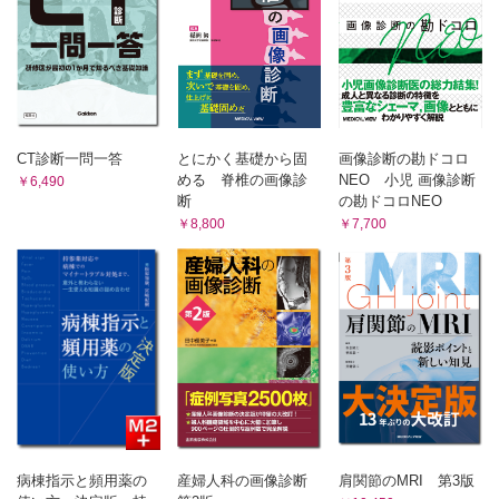
C 悪性腫瘍
9 その他
1．低悪性度中心型骨肉腫 石田 剛，藤本良太，林 克洋
1．骨Paget病 田宮貞史，福田健志，林 克洋
2．骨肉腫（通常型骨肉腫・血管拡張型骨肉腫・小細胞型骨肉
2．骨内ガングリオン 小田義直，福庭栄治，林 克洋
腫） 石田 剛，青木隆敏，林 克洋
第3章 軟部腫瘍
1 脂肪性腫瘍
3．傍骨性骨肉腫 石田 剛，青木隆敏，林 克洋
A 良性腫瘍
4．骨膜性骨肉腫 石田 剛，藤本良太，林 克洋
1．脂肪腫 久岡正典，福田健志，武内章彦
5．二次性骨肉腫 石田 剛，青木隆敏，林 克洋
2．脂肪芽腫 毛利太郎，奥田実穂，武内章彦
CT診断一問一答
とにかく基礎から固
画像診断の勘ドコロ
6．表在性高悪性度骨肉腫 石田 剛，奥田実穂，林 克洋
3．血管脂肪腫 毛利太郎，栗原宏明・小嶋大地，武内章彦
める 脊椎の画像診
NEO 小児 画像診断
￥6,490
3 線維形成性腫瘍
B 中間型（局所侵襲性）＆悪性
断
の勘ドコロNEO
1．異型脂肪腫様腫瘍/高分化型脂肪肉腫 久岡正典，藤本 肇，武内
A 中間群（局所侵襲性）
￥8,800
￥7,700
章彦
類腱線維腫 石田 剛，青木隆敏，相羽久輝
2．脱分化型脂肪肉腫 毛利太郎，小黒草太，武内章彦
B 悪性腫瘍
3．粘液型脂肪肉腫 久岡正典，藤本 肇，武内章彦
線維肉腫 石田 剛，青木隆敏，相羽久輝
4．多形型脂肪肉腫 岩崎 健，栗原宏明・小嶋大地，武内章彦
2 線維芽/筋線維芽細胞性腫瘍
4 脈管性腫瘍
A 良性腫瘍
A 良性腫瘍
1．結節性筋膜炎 田宮貞史，藤本 肇，木村浩明
血管腫 小田義直，髙尾正一郎，木村浩明
2．骨化性筋炎・指趾線維骨化偽腫瘍 田宮貞史，藤本 肇，木村浩
B 悪性腫瘍
明
1．類上皮血管内皮腫 石田 剛，髙尾正一郎，木村浩明
3．弾性線維腫 田宮貞史，藤本 肇，木村浩明
4．腱鞘線維腫 柴 瑛介，神島 保，木村浩明
2．血管肉腫 石田 剛，髙尾正一郎，木村浩明
5．線維形成性線維芽腫 柴 瑛介，神島 保，木村浩明
5 富破骨細胞性巨細胞腫瘍
B 中間型（局所侵襲性）
病棟指示と頻用薬の
産婦人科の画像診断
肩関節のMRI 第3版
A 良性腫瘍
1．手掌線維腫症と足底線維腫症 田宮貞史，藤本 肇，木村浩明