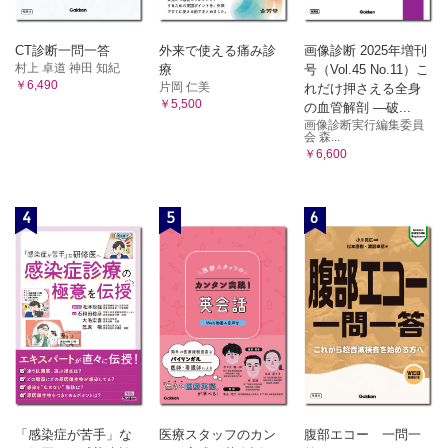
A 悪性腫瘍
横紋筋肉腫（胎児型横紋筋肉腫・胞巣型横紋筋肉腫・多形型横
CT診断一問一答
外来で使える痛み診
画像診断 2025年増刊
紋筋肉腫・紡錘形細胞型横紋筋肉腫） 孝橋賢一，三宅
村上 卓道 神田 知紀
療
号（Vol.45 No.11）こ
基隆，三輪真嗣
￥6,490
片岡 仁美
れだけ押さえる全身
8 軟骨および骨形成性腫瘍
￥5,500
の血管解剖 ―破...
A 悪性腫瘍
画像診断実行編集委員
会 森...
骨外性骨肉腫 久岡正典，岩間祐基，林 克洋
￥6,600
9末梢神経腫瘍
A 良性腫瘍
1．神経鞘腫 小田義直，神島 保，林 克洋
4
5
6
2．神経線維腫 綾田善行・山元英崇，三宅基隆，林 克洋
3．顆粒細胞腫 綾田善行・山元英崇，三宅基隆，林 克洋
B 悪性腫瘍
悪性末梢神経鞘腫 綾田善行・山元英崇，三宅基隆，林 克
洋
10 分化不明の腫瘍
A 良性腫瘍
1．筋肉内粘液腫 元井 亨，長田周治，木村浩明
2．リン酸塩尿性間葉系腫瘍 小田義直，鈴木智大・江原
茂，林 克洋
「感染症が苦手」な
医療スタッフのカン
腹部エコー 一問一
3．血管周囲類上皮細胞腫瘍（PEComa） 山下享子，林