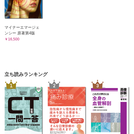
2．粘液線維肉腫 杉田真太朗，杉本英治，相羽久輝
3．低悪性度線維粘液肉腫 岩崎 健，鷺山幸二，相羽久輝
3 線維組織球性腫瘍
A 良性腫瘍
マイナーエマージェ
腱滑膜巨細胞腫 山下享子，鈴木智大・江原 茂，武内章彦
ンシー 原著第4版
4 血管腫瘍
￥16,500
A 良性腫瘍
血管腫（血管奇形） 久岡正典，長田周治，木村浩明
B 悪性腫瘍
1．血管肉腫 久岡正典，岩間祐基，木村浩明
2．類上皮血管内皮腫 杉田真太朗，木村浩明
立ち読みランキング
5 血管周皮細胞性腫瘍
A 良性腫瘍・中間型
1
2
3
1．グロームス腫瘍 久岡正典，長田周治，相羽久輝
2．血管平滑筋腫 岩村隆二・松山篤二，小黒草太，相羽久
輝
6 平滑筋性腫瘍
A 悪性腫瘍
平滑筋肉腫（炎症型平滑筋肉腫を含む） 久岡正典，鈴木智
大・江原 茂，三輪真嗣
7 横紋筋性腫瘍