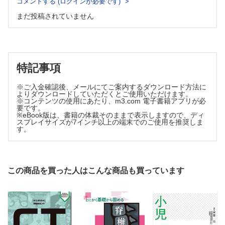
コメントする (ログインが必要です)
A 良性腫瘍
d．軟骨粘液線維腫 山口岳彦，稲岡 努，木村浩明
まだ投稿されていません
1．動脈瘤様骨?腫 山口岳彦，福庭栄治，武内章彦
e．爪下外骨腫 加藤生真，齋藤祐貴，木村浩明
2．非骨化性線維腫/良性線維性組織球腫 石田 剛，青木隆敏・福庭
f．傍骨性骨軟骨異形増生（BPOP） 加藤生真，姫野貴司，
栄治，武内章彦
木村浩明
B 中間群（局所侵襲性/低頻度転移性）
B 中間群（局所侵襲性）& 悪性
骨巨細胞腫 小田義直，青木隆敏，武内章彦
1．滑膜性軟骨腫症 田宮貞史，小橋由紋子，武内章彦
6 脊索性腫瘍
特記事項
A 良性腫瘍
2．骨内異型軟骨腫瘍 & 骨内軟骨肉腫（Grade 1） 山口岳
良性脊索細胞腫 山口岳彦，髙尾正一郎，相羽久輝
彦，山口雅之・三宅基隆，武内章彦
※ご入金確認後、メールにてご案内するダウンロード方法に
B 悪性腫瘍
3．骨内軟骨肉腫（Grade 2/3） 山口岳彦，山口雅之・三宅
よりダウンロードしていただくとご使用いただけます。
脊索腫 山口岳彦，髙尾正一郎，相羽久輝
※コンテンツの使用にあたり、m3.com 電子書籍アプリが必
基隆，武内章彦
7 その他の骨間葉系腫瘍
要です。
4．淡明細胞型軟骨肉腫 山口岳彦，山口雅之・三宅基隆，
※eBook版は、書籍の体裁そのままで表示しますので、ディ
A 良性腫瘍
武内章彦
スプレイサイズが7インチ以上の端末でのご使用を推奨しま
1．単純性骨?腫 田宮貞史，福庭栄治，三輪真嗣
す。
5．間葉性軟骨肉腫 山口岳彦，山口雅之・三宅基隆，武内
2．線維性骨異形成 小田義直，神島 保，三輪真嗣
章彦
3．骨線維性異形成 石田 剛，福庭栄治，三輪真嗣
4．骨内脂肪腫 小田義直，髙尾正一郎，三輪真嗣
6．脱分化型軟骨肉腫 山口岳彦，山口雅之・三宅基隆，武
B 悪性腫瘍
内章彦
1．アダマンチノーマ 石田 剛，髙尾正一郎，三輪真嗣
この商品を買った人はこんな商品も買っています
2 骨形成性腫瘍
2．未分化多形肉腫 石田 剛，青木隆敏，三輪真嗣
A 良性腫瘍
3．骨平滑筋肉腫 小田義直，奥田実穂，三輪真嗣
類骨骨腫 石田 剛，稲岡 努，相羽久輝
8 骨造血系腫瘍（hematopoietic neoplasms of bone）
B 中間群（局所侵襲性）
1．骨形質細胞腫 /骨髄腫 田宮貞史，青木隆敏，相羽久輝
2．悪性リンパ腫 田宮貞史，青木隆敏，相羽久輝
骨芽細胞腫 石田 剛，稲岡 努，相羽久輝
3．Langerhans細胞組織球症 小田義直，福庭栄治，相羽久輝