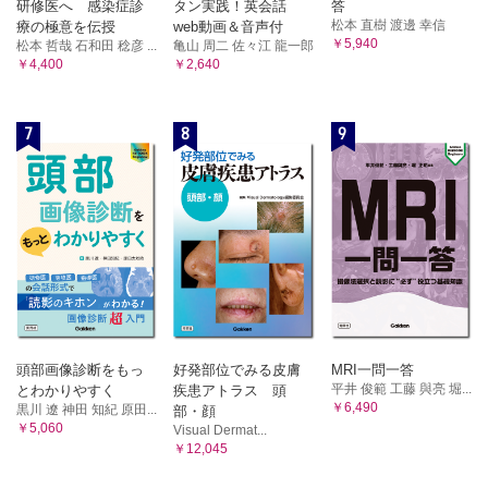
研修医へ 感染症診
タン実践！英会話
答
克洋
松本 直樹 渡邊 幸信
療の極意を伝授
web動画＆音声付
B 悪性腫瘍
￥5,940
松本 哲哉 石和田 稔彦 ...
亀山 周二 佐々江 龍一郎
1．滑膜肉腫 元井 亨，岩間祐基，三輪真嗣
￥4,400
￥2,640
2．類上皮肉腫 元井 亨，三宅基隆，三輪真嗣
3．胞巣状軟部肉腫 元井 亨，長田周治，三輪真嗣
7
8
9
4．明細胞肉腫 久岡正典，岩間祐基，三輪真嗣
5．骨外性粘液型軟骨肉腫 久岡正典，三宅基隆，三輪真嗣
6．未分化肉腫 久岡正典，鈴木智大・江原 茂，三輪真嗣
7．NTRK遺伝子再構成紡錘形細胞腫瘍 加藤雅大，神島
保，三輪真嗣
8．線維形成性小円形細胞腫瘍 山下享子，三輪真嗣
11 その他
1．ガングリオン 田宮貞史，小橋由紋子，三輪真嗣
2．腫瘍状石灰症 田宮貞史，小橋由紋子，三輪真嗣
第4章 骨軟部組織発生未分化小円形細胞肉腫
頭部画像診断をもっ
好発部位でみる皮膚
MRI一問一答
1．Ewing肉腫 小田義直，青木隆敏，相羽久輝
平井 俊範 工藤 與亮 堀...
とわかりやすく
疾患アトラス 頭
2．Ewing like sarcoma（EWSR1-non-ETS融合遺伝子を有す
￥6,490
黒川 遼 神田 知紀 原田...
部・顔
る円形細胞肉腫 ・CIC遺伝子再構成肉腫・BCOR遺伝子異常
￥5,060
Visual Dermat...
を有する肉腫） 吉田朗彦，三宅基隆，相羽久輝
￥12,045
第5章 骨軟部組織発生遺伝性腫瘍症候群