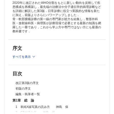
10 悪性腫瘍の治療効果の判定 奥田実穂
2020年に改訂されたWHO分類をもとに新しい動向を反映して疾
11 手術療法 木村浩明
患構成を再構築し，最先端の治療法や分子遺伝学的病理診断など
を詳細に解説した第3版．日常診療に役立つ実践的な情報を新た
12 腫瘍の分類とその変遷 小田義直
に加え，前版よりさらにパワーアップしました．
13 生検，免疫組織化学染色と遺伝子診断 小田義直
骨・軟部腫瘍診療の第一線の専門家が総力を結集し，整形外科
第2章 骨腫瘍
医・放射線科医・病理医が診療現場で必要とする最新の知識を網
1 軟骨形成性腫瘍
羅した一冊であり，これから学ぶ方や専門ではない方にも最適の
A 良性腫瘍
教科書です．
1．骨軟骨腫
骨膜性軟骨腫 山口岳彦，稲岡 努，木村浩明
2．軟骨腫
序文
a．内軟骨腫 山口岳彦，稲岡 努，木村浩明
b．骨軟骨腫 山口岳彦，稲岡 努，木村浩明
すべてを表示
c．軟骨芽細胞腫 山口岳彦，稲岡 努，木村浩明
d．軟骨粘液線維腫 山口岳彦，稲岡 努，木村浩明
e．爪下外骨腫 加藤生真，齋藤祐貴，木村浩明
f．傍骨性骨軟骨異形増生（BPOP） 加藤生真，姫野貴司，木村浩明
目次
B 中間群（局所侵襲性）& 悪性
1．滑膜性軟骨腫症 田宮貞史，小橋由紋子，武内章彦
改訂第3版の序文
2．骨内異型軟骨腫瘍 & 骨内軟骨肉腫（Grade 1） 山口岳彦，山口
初版の序文
雅之・三宅基隆，武内章彦
3．骨内軟骨肉腫（Grade 2/3） 山口岳彦，山口雅之・三宅基隆，
編集・執筆者一覧
武内章彦
第1章 総 論
4．淡明細胞型軟骨肉腫 山口岳彦，山口雅之・三宅基隆，武内章彦
1 単純X線写真の読み方 神島 保
5．間葉性軟骨肉腫 山口岳彦，山口雅之・三宅基隆，武内章彦
6．脱分化型軟骨肉腫 山口岳彦，山口雅之・三宅基隆，武内章彦
2 CTの読み方 神島 保