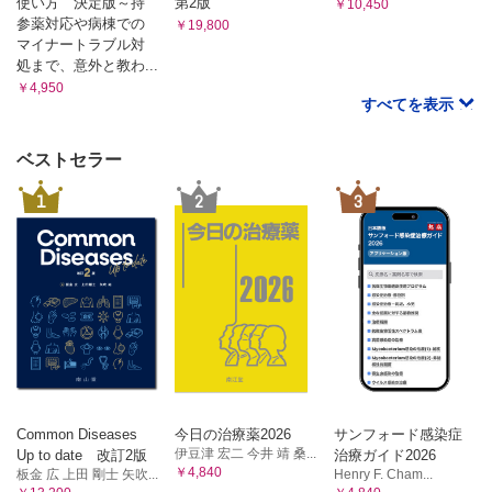
使い方 決定版～持
第2版
￥10,450
1．動脈瘤様骨?腫 山口岳彦，福庭栄治，武内章彦
2．デスモイド型線維腫症 田宮貞史，藤本 肇，木村浩明
参薬対応や病棟での
￥19,800
C 中間性（rarely metastasizing）
2．非骨化性線維腫/良性線維性組織球腫 石田 剛，青木隆
マイナートラブル対
1．隆起性皮膚線維肉腫（DFSP） 久岡正典，鈴木智大・江原
敏・福庭栄治，武内章彦
処まで、意外と教わ...
茂，木村浩明
B 中間群（局所侵襲性/低頻度転移性）
￥4,950
2．孤立性線維性腫瘍 田宮貞史，杉本英治，木村浩明
すべてを表示
骨巨細胞腫 小田義直，青木隆敏，武内章彦
3．乳児線維肉腫 田宮貞史，杉本英治，木村浩明
6 脊索性腫瘍
4．炎症性筋線維芽細胞性腫瘍（IMT） 綾田善行・山元英崇，鷺山
A 良性腫瘍
幸二，木村浩明
ベストセラー
D 悪性腫瘍
良性脊索細胞腫 山口岳彦，髙尾正一郎，相羽久輝
1
2
3
1．成人型線維肉腫 杉田真太朗，杉本英治，相羽久輝
B 悪性腫瘍
2．粘液線維肉腫 杉田真太朗，杉本英治，相羽久輝
脊索腫 山口岳彦，髙尾正一郎，相羽久輝
3．低悪性度線維粘液肉腫 岩崎 健，鷺山幸二，相羽久輝
7 その他の骨間葉系腫瘍
3 線維組織球性腫瘍
A 良性腫瘍
A 良性腫瘍
腱滑膜巨細胞腫 山下享子，鈴木智大・江原 茂，武内章彦
1．単純性骨?腫 田宮貞史，福庭栄治，三輪真嗣
4 血管腫瘍
2．線維性骨異形成 小田義直，神島 保，三輪真嗣
A 良性腫瘍
3．骨線維性異形成 石田 剛，福庭栄治，三輪真嗣
血管腫（血管奇形） 久岡正典，長田周治，木村浩明
4．骨内脂肪腫 小田義直，髙尾正一郎，三輪真嗣
B 悪性腫瘍
1．血管肉腫 久岡正典，岩間祐基，木村浩明
B 悪性腫瘍
2．類上皮血管内皮腫 杉田真太朗，木村浩明
1．アダマンチノーマ 石田 剛，髙尾正一郎，三輪真嗣
Common Diseases
今日の治療薬2026
サンフォード感染症
5 血管周皮細胞性腫瘍
2．未分化多形肉腫 石田 剛，青木隆敏，三輪真嗣
伊豆津 宏二 今井 靖 桑...
A 良性腫瘍・中間型
Up to date 改訂2版
治療ガイド2026
3．骨平滑筋肉腫 小田義直，奥田実穂，三輪真嗣
￥4,840
1．グロームス腫瘍 久岡正典，長田周治，相羽久輝
板金 広 上田 剛士 矢吹...
Henry F. Cham...