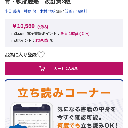
骨・軟部腫瘍 改訂第3版
小田 義直
,
神島 保
,
木村 浩明
(編)
/
診断と治療社
￥10,560
(税込)
m3.com 電子書籍ポイント：
最大 192pt (
2
%)
m3ポイント：
1%相当
お気に入り登録
カートに入れる