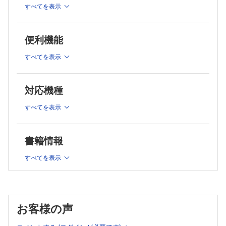
2 骨形成性腫瘍
すべてを表示
3 MRIの読み方 神島 保
A 良性腫瘍
4 PET検査 村上康二
類骨骨腫 石田 剛，稲岡 努，相羽久輝
5 血管造影，超音波の読み方 奥田実穂
B 中間群（局所侵襲性）
便利機能
6 シンチグラフィの読み方 渡辺 憲
骨芽細胞腫 石田 剛，稲岡 努，相羽久輝
C 悪性腫瘍
7 画像上，腫瘍と間違いやすい正常変異 福田健志
すべてを表示
1．低悪性度中心型骨肉腫 石田 剛，藤本良太，林 克洋
8 化学療法 相羽久輝
2．骨肉腫（通常型骨肉腫・血管拡張型骨肉腫・小細胞型骨肉腫）
9 放射線療法（重粒子，陽子線含む） 今井礼子
石田 剛，青木隆敏，林 克洋
10 悪性腫瘍の治療効果の判定 奥田実穂
3．傍骨性骨肉腫 石田 剛，青木隆敏，林 克洋
対応機種
4．骨膜性骨肉腫 石田 剛，藤本良太，林 克洋
11 手術療法 木村浩明
5．二次性骨肉腫 石田 剛，青木隆敏，林 克洋
すべてを表示
12 腫瘍の分類とその変遷 小田義直
6．表在性高悪性度骨肉腫 石田 剛，奥田実穂，林 克洋
13 生検，免疫組織化学染色と遺伝子診断 小田義直
3 線維形成性腫瘍
第2章 骨腫瘍
A 中間群（局所侵襲性）
書籍情報
類腱線維腫 石田 剛，青木隆敏，相羽久輝
1 軟骨形成性腫瘍
B 悪性腫瘍
A 良性腫瘍
すべてを表示
線維肉腫 石田 剛，青木隆敏，相羽久輝
1．骨軟骨腫
4 脈管性腫瘍
骨膜性軟骨腫 山口岳彦，稲岡 努，木村浩明
A 良性腫瘍
血管腫 小田義直，髙尾正一郎，木村浩明
2．軟骨腫
B 悪性腫瘍
a．内軟骨腫 山口岳彦，稲岡 努，木村浩明
1．類上皮血管内皮腫 石田 剛，髙尾正一郎，木村浩明
お客様の声
b．骨軟骨腫 山口岳彦，稲岡 努，木村浩明
2．血管肉腫 石田 剛，髙尾正一郎，木村浩明
c．軟骨芽細胞腫 山口岳彦，稲岡 努，木村浩明
5 富破骨細胞性巨細胞腫瘍