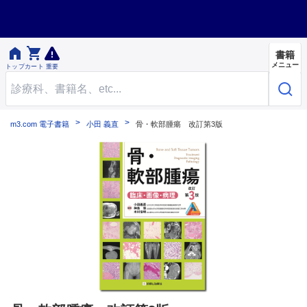


書籍
メニュー
トップ
カート
重要
m3.com 電子書籍
小田 義直
骨・軟部腫瘍 改訂第3版