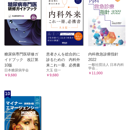
B 悪性腫瘍
2 線維芽/筋線維芽細胞性腫瘍
1．滑膜肉腫 元井 亨，岩間祐基，三輪真嗣
A 良性腫瘍
2．類上皮肉腫 元井 亨，三宅基隆，三輪真嗣
1．結節性筋膜炎 田宮貞史，藤本 肇，木村浩明
3．胞巣状軟部肉腫 元井 亨，長田周治，三輪真嗣
4．明細胞肉腫 久岡正典，岩間祐基，三輪真嗣
2．骨化性筋炎・指趾線維骨化偽腫瘍 田宮貞史，藤本
5．骨外性粘液型軟骨肉腫 久岡正典，三宅基隆，三輪真嗣
肇，木村浩明
6．未分化肉腫 久岡正典，鈴木智大・江原 茂，三輪真嗣
3．弾性線維腫 田宮貞史，藤本 肇，木村浩明
7．NTRK遺伝子再構成紡錘形細胞腫瘍 加藤雅大，神島 保，三輪
4．腱鞘線維腫 柴 瑛介，神島 保，木村浩明
真嗣
5．線維形成性線維芽腫 柴 瑛介，神島 保，木村浩明
8．線維形成性小円形細胞腫瘍 山下享子，三輪真嗣
B 中間型（局所侵襲性）
11 その他
糖尿病専門医研修ガ
患者さんを総合的に
内科救急診療指針
1．ガングリオン 田宮貞史，小橋由紋子，三輪真嗣
1．手掌線維腫症と足底線維腫症 田宮貞史，藤本 肇，木
イドブック 改訂第
診るための 内科外
2022
2．腫瘍状石灰症 田宮貞史，小橋由紋子，三輪真嗣
村浩明
一般社団法人 日本内科
10版
来これ一冊、必携書
学会...
第4章 骨軟部組織発生未分化小円形細胞肉腫
日本糖尿病学会
大玉 信一
2．デスモイド型線維腫症 田宮貞史，藤本 肇，木村浩明
￥11,000
1．Ewing肉腫 小田義直，青木隆敏，相羽久輝
￥9,680
￥9,680
C 中間性（rarely metastasizing）
2．Ewing like sarcoma（EWSR1-non-ETS融合遺伝子を有する円形細
1．隆起性皮膚線維肉腫（DFSP） 久岡正典，鈴木智大・
胞肉腫 ・CIC遺伝子再構成肉腫・BCOR遺伝子異常を有する肉腫）
江原 茂，木村浩明
吉田朗彦，三宅基隆，相羽久輝
第5章 骨軟部組織発生遺伝性腫瘍症候群
10
1．多発性軟骨腫症 山口岳彦，稲岡 努，相羽久輝
2．孤立性線維性腫瘍 田宮貞史，杉本英治，木村浩明
2．多発性骨軟骨腫症 山口岳彦，稲岡 努，相羽久輝
3．乳児線維肉腫 田宮貞史，杉本英治，木村浩明
3．Li-Fraumeni症候群 戌亥章平，相羽久輝
4．炎症性筋線維芽細胞性腫瘍（IMT） 綾田善行・山元英
4．McCune-Albright症候群 戌亥章平，相羽久輝
崇，鷺山幸二，木村浩明
5．神経線維腫症1型 戌亥章平，相羽久輝
D 悪性腫瘍
索 引
1．成人型線維肉腫 杉田真太朗，杉本英治，相羽久輝