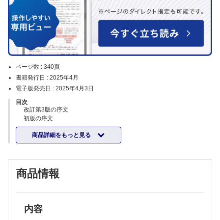
ページ数 :
340頁
書籍発行日 :
2025年4月
電子版発売日 :
2025年4月3日
目次
改訂第3版の序文
初版の序文
編集・執筆者一覧
商品詳細をもっと見る
第1章 総 論
1 単純X線写真の読み方 神島 保
2 CTの読み方 神島 保
3 MRIの読み方 神島 保
商品情報
4 PET検査 村上康二
5 血管造影，超音波の読み方 奥田実穂
6 シンチグラフィの読み方 渡辺 憲
7 画像上，腫瘍と間違いやすい正常変異 福田健志
8 化学療法 相羽久輝
内容
9 放射線療法（重粒子，陽子線含む） 今井礼子