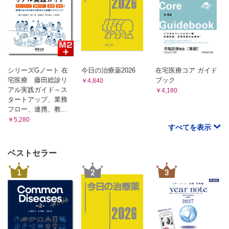
シリーズGノート 在
今日の治療薬2026
在宅医療コア ガイド
宅医療 藤田総診リ
ブック
￥4,840
アル実践ガイド～ス
￥4,180
タートアップ、業務
フロー、連携、教...
￥5,280
すべてを表示
ベストセラー
1
2
3