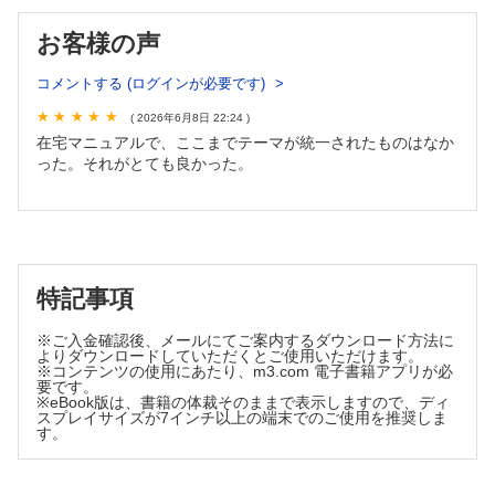
04 慢性腎臓病（CKD）
お客様の声
05 肝硬変
06 ALS（筋萎縮性側索硬化症）
コメントする (ログインが必要です)
07 認知症
[老年症候群]
( 2026年6月8日 22:24 )
08 食べられない
在宅マニュアルで、ここまでテーマが統一されたものはなか
った。それがとても良かった。
09 ポリファーマシー
10 排尿障害
11 褥 瘡
12 老 衰
[急性期]
13 誤嚥性肺炎
特記事項
14 緊急対応
[在宅医療に特徴的な介入]
※ご入金確認後、メールにてご案内するダウンロード方法に
よりダウンロードしていただくとご使用いただけます。
15 リハビリテーション
※コンテンツの使用にあたり、m3.com 電子書籍アプリが必
16 小児在宅医療
要です。
※eBook版は、書籍の体裁そのままで表示しますので、ディ
17 気管切開
スプレイサイズが7インチ以上の端末でのご使用を推奨しま
18 胃瘻・NGチューブ
す。
19 ACP/人生会議（advance care planning）
20 独 居