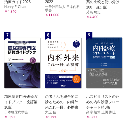
治療ガイド2026
2022
薬の比較と使い分け
Henry F. Cham...
一般社団法人 日本内科
100 改訂版
学会...
￥4,840
児島 悠史
￥11,000
￥4,400
7
8
9
糖尿病専門医研修ガ
患者さんを総合的に
ホスピタリストのた
イドブック 改訂第
診るための 内科外
めの内科診療フロー
10版
来これ一冊、必携書
チャート第3版
日本糖尿病学会
大玉 信一
髙岸 勝繁 上田 剛士
￥9,680
￥9,680
￥8,800