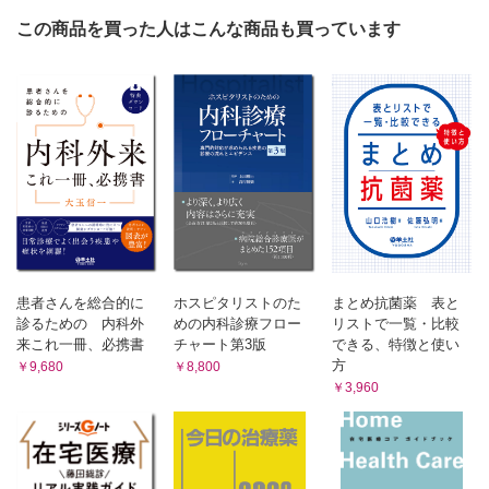
21 遺された家族へのケア（グリーフケア）
この商品を買った人はこんな商品も買っています
Note
「おせっかい」の科学
ポジティヴヘルス
がんの看取り
がん患者の呼吸困難の緩和
高齢者の高血圧
高齢者の脂質異常症
高齢者の糖尿病
減酒のすすめ
パーキンソン病の終末期は突然で，対応が難しい
せん妄をアセスメントする
患者さんを総合的に
ホスピタリストのた
まとめ抗菌薬 表と
便秘の治療
診るための 内科外
めの内科診療フロー
リストで一覧・比較
不眠症をアセスメントする
来これ一冊、必携書
チャート第3版
できる、特徴と使い
圧迫骨折のアプローチ
方
￥9,680
￥8,800
発熱のアプローチ；熱の原因部位を特定しよう
￥3,960
転倒予防と骨粗鬆症
在宅医療 物品必携；カバンの中