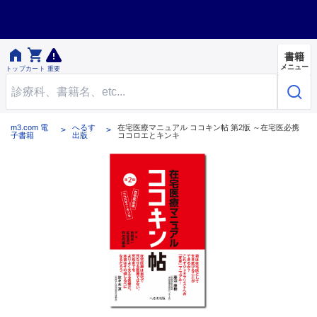


書籍
メニュー
トップ
カート
重要
m3.com 電
へるす
在宅医療マニュアル ココキン帖 第2版 ～在宅医必携
子書籍
出版
ココロエとキンキ