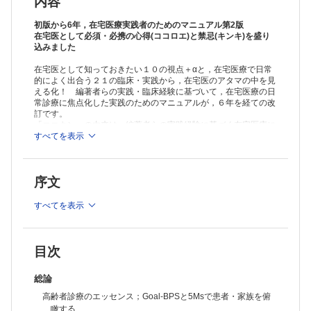
内容
初版から6年，在宅医療実践者のためのマニュアル第2版
在宅医として必須・必携の心得(ココロエ)と禁忌(キンキ)を盛り
込みました
在宅医として知っておきたい１０の視点＋αと，在宅医療で日常
的によく出合う２１の臨床・実践から，在宅医のアタマの中を見
える化！ 編著者らの実践・臨床経験に基づいて，在宅医療の日
常診療に焦点化した実践のためのマニュアルが，６年を経ての改
訂です。
「ココキン」の由来は，編著者らの実践経験に基づく在宅医療に
必須の「ココロエ(心得)」と「キンキ(禁忌)」など，エキスパー
すべてを表示
トオピニオンをふんだんに盛り込んだ内容から。在宅医としての
かかわりが始まる「カンファレンス」から「初診」「慢性期」
「ACP/人生会議」まで，実臨床の時系列に沿って，在宅医療
序文
の“知”を凝縮した本書では，著者らの豊富な経験と探求に基づく
要点と鉄則が学べます。
初版の凝縮度に加えて第２版では，全人的医療の視点に基づき，
すべてを表示
症例を振り返りアプローチのポイントを解説。高齢者を患者とし
てだけではなく人として支える視点に気づける構成を追加しまし
た。また，６年間の新しいエビデンスも盛り込み，在宅医療の実
践マニュアルとしてますますの充実を図っています。
目次
在宅医療実践者のための手引き・実学書として必携の“在宅医療
マニュアル「心得 禁忌」帖”，略して「ココキン」，第２版も引
総論
き続きご愛読ください。
高齢者診療のエッセンス；Goal-BPSと5Msで患者・家族を俯
瞰する