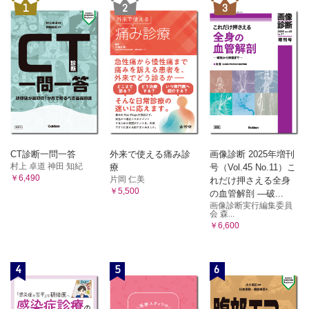
1
2
3
CT診断一問一答
外来で使える痛み診
画像診断 2025年増刊
村上 卓道 神田 知紀
療
号（Vol.45 No.11）こ
￥6,490
片岡 仁美
れだけ押さえる全身
￥5,500
の血管解剖 ―破...
画像診断実行編集委員
会 森...
￥6,600
4
5
6