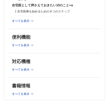
在宅医として押さえておきたい10のこと+α
1 在宅医療を始めるための８つのステップ
2 地域ケアのコンテクストで未来もみる
すべてを表示
3 治療介入が多くなりすぎるという問題を真剣に捉える
（Burden of Treatment theory；治療負担理論とは）
4 初診時に気をつけること
便利機能
5 多職種連携/病診連携；とくに，ケアマネジャー・訪問看護師
との連携のコツ・勘所
すべてを表示
6 カンファレンスの本質とは何か？
7 物品はケチケチすべきか？
8 主治医意見書の要点は？
対応機種
9 困難事例は成長のチャンス
10 医師会と連携することの重要性
すべてを表示
+α 在宅医療を始めるうえでのレセプト記載キソのキソ
21の実践にみる 在宅医のアタマの中
書籍情報
[慢性期]
01 がん/疼痛管理
すべてを表示
[慢性臓器障害]
02 心不全
03 COPD（慢性閉塞性肺疾患）