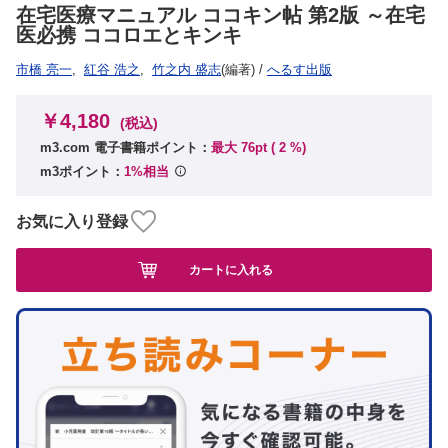
在宅医療マニュアル ココキン帖 第2版 ～在宅
医必携 ココロエとキンキ
市橋 亮一
,
紅谷 浩之
,
竹之内 盛志
(編著)
/
へるす出版
￥4,180
(税込)
m3.com 電子書籍ポイント：
最大 76pt (
2
%)
m3ポイント：
1%相当
お気に入り登録
カートに入れる