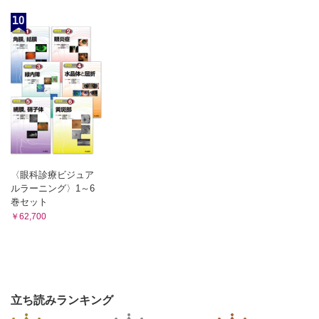
10
〈眼科診療ビジュア
ルラーニング〉1～6
巻セット
￥62,700
立ち読みランキング