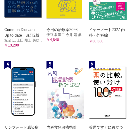
Common Diseases
今日の治療薬2026
イヤーノート2027 内
伊豆津 宏二 今井 靖 桑...
Up to date 改訂2版
科・外科編
￥4,840
板金 広 上田 剛士 矢吹...
￥30,360
￥13,200
4
5
6
サンフォード感染症
内科救急診療指針
薬局ですぐに役立つ