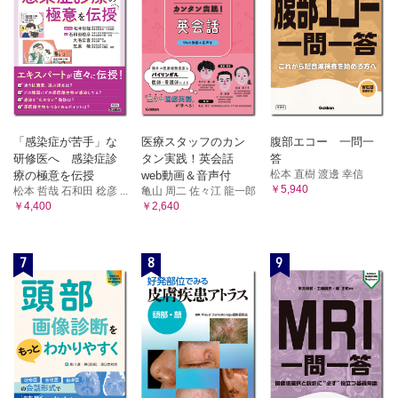
「感染症が苦手」な
医療スタッフのカン
腹部エコー 一問一
研修医へ 感染症診
タン実践！英会話
答
松本 直樹 渡邊 幸信
療の極意を伝授
web動画＆音声付
￥5,940
松本 哲哉 石和田 稔彦 ...
亀山 周二 佐々江 龍一郎
￥4,400
￥2,640
7
8
9