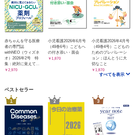
赤ちゃんを守る医療
小児看護2026年6月号
小児看護2026年4月号
者の専門誌
（49巻6号）こどもへ
（49巻4号）こどもの
withNEO（ウィズネ
の付き添い・面会
ためのプレパレーシ
オ）2026年2号 特
ョン；ほんとうに大
￥1,870
集：絶対に覚えて...
切なこと
￥2,970
￥1,870
すべてを表示
ベストセラー
1
2
3