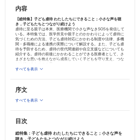
【虐待予防・対応における看護師の役割と専門性】
①小児救急医療の場における子ども虐待予防／白石 裕子
内容
②子どもの性暴力被害の早期発見・介入；性暴力対応看護師（SANE）
の役割と養成プログラム／片岡 笑美子
【総特集】子ども虐待 わたしたちにできること；小さな声を聴
③院内子ども虐待対応チーム（CPT）看護師の活動；親子の小さな声を
き，子どもたちとつながり続けよう
虐待に至る親子は本来、医療機関で小さな声なきSOSを発信して
聴き，共に考える／藤本 縁
いる。本特集では、医学所見や親子とのかかわりによって虐待に
④医療的ケア児など虐待ハイリスクの子どもにかかわる看護師の役割／
気づくための方法、子ども虐待対応にかかわる制度や法律、多機
川口 めぐみ
関・多職種による連携の実際について解説する。また、子ども虐
⑤包括的性教育が子どもの「生き抜く力」を育てる；虐待予防・対応の
待を予防するため、虐待の世代間連鎖や自立支援などについても
ための母子保健活動／鈴木 佳奈子
紹介する。虐待の前後にかかわることができる医療者として、さ
【虐待に早く気がつくために～小さな声・声なき声を聴く～】
まざまな思いを抱えながら成長していく子どもを守り支え、つな
①子どもの「こえ」を聴き，代弁するアドボケイトとして／小橋 孝介
がり続けるための１冊。
②こどもの骨折における画像評価と虐待の可能性／中川 敬介
すべてを表示
③虐待による頭部外傷の判断／井原 哲
④子どもの性虐待への対応とRIFCRTMを基にした聞き方／石倉 亜矢子
⑤こどもアドボカシー活動；意見表明を支援する／相澤 仁
序文
【職域を超えた「のりしろのある連携」～多機関・多職種で子どもを守
る～】
すべてを表示
①子ども虐待対応・予防における医療ソーシャルワーカーのかかわり；
医療機関から発信する情報が適切につながるために／福田 育美
②子どもを守る法律を知ろう；児童虐待の対応に関する法律と医療者に
求められる対応／根ケ山 裕子
目次
③地域で生きる子どもたちを知ろう；「困りごと」を聞く積み重ねと子
ども食堂での活動／加藤 雅江
総特集：子ども虐待 わたしたちにできること；小さな声を
④虐待対応における児童相談所とのじょうずな付き合い方／井上 景
聴き，子どもたちとつながり続けよう