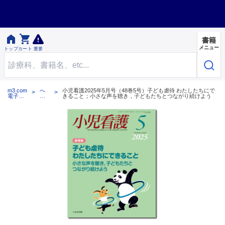


書籍
メニュー
トップ
カート
重要
m3.com
へ
小児看護2025年5月号（48巻5号）子ども虐待 わたしたちにで
電子書
る
きること；小さな声を聴き，子どもたちとつながり続けよう
籍
す
出
版