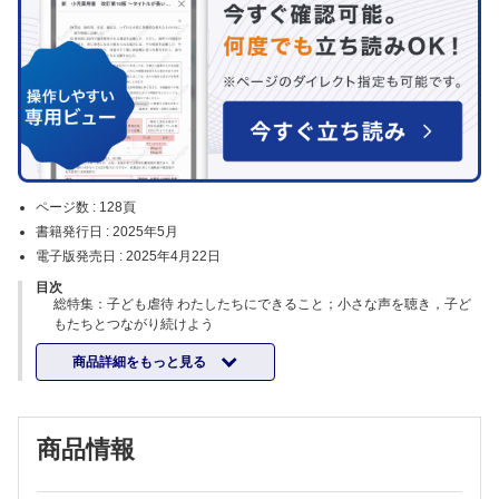
ページ数 :
128頁
書籍発行日 :
2025年5月
電子版発売日 :
2025年4月22日
目次
総特集：子ども虐待 わたしたちにできること；小さな声を聴き，子ど
もたちとつながり続けよう
編集／木下 あゆみ
商品詳細をもっと見る
【カラーグラフ】
①子どものキズ・あざを見よう；虐待における記録の残し方／内ヶ崎
西作
②口を見てみよう；子ども虐待における口の所見／岩原 香織
商品情報
【特集にあたって】
気づけますか 子どもからのSOS；子どもたちの未来に思いをはせよう
／木下 あゆみ