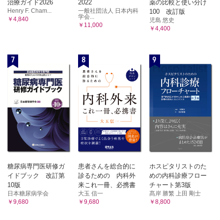
治療ガイド2026
2022
薬の比較と使い分け
Henry F. Cham...
一般社団法人 日本内科
100 改訂版
学会...
￥4,840
児島 悠史
￥11,000
￥4,400
7
8
9
糖尿病専門医研修ガ
患者さんを総合的に
ホスピタリストのた
イドブック 改訂第
診るための 内科外
めの内科診療フロー
10版
来これ一冊、必携書
チャート第3版
日本糖尿病学会
大玉 信一
髙岸 勝繁 上田 剛士
￥9,680
￥9,680
￥8,800