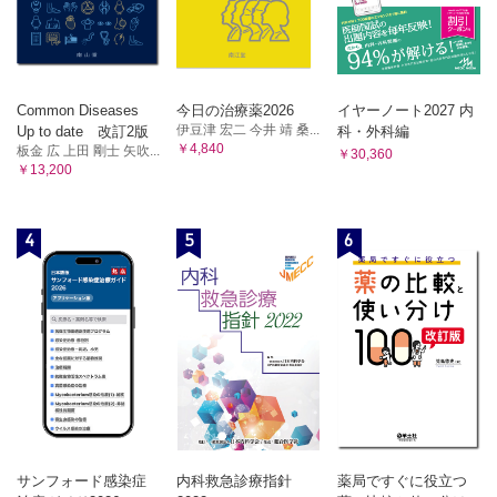
Common Diseases
今日の治療薬2026
イヤーノート2027 内
伊豆津 宏二 今井 靖 桑...
Up to date 改訂2版
科・外科編
￥4,840
板金 広 上田 剛士 矢吹...
￥30,360
￥13,200
4
5
6
サンフォード感染症
内科救急診療指針
薬局ですぐに役立つ