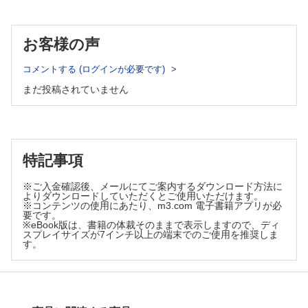
②こどもの骨折における画像評価と虐待の可能性／中川 敬介
③虐待による頭部外傷の判断／井原 哲
④子どもの性虐待への対応とRIFCRTMを基にした聞き方／
お客様の声
石倉 亜矢子
⑤こどもアドボカシー活動；意見表明を支援する／相澤 仁
コメントする (ログインが必要です)
【職域を超えた「のりしろのある連携」～多機関・多職種で子
まだ投稿されていません
どもを守る～】
①子ども虐待対応・予防における医療ソーシャルワーカーの
かかわり；医療機関から発信する情報が適切につながるた
めに／福田 育美
②子どもを守る法律を知ろう；児童虐待の対応に関する法律
特記事項
と医療者に求められる対応／根ケ山 裕子
③地域で生きる子どもたちを知ろう；「困りごと」を聞く積
※ご入金確認後、メールにてご案内するダウンロード方法に
み重ねと子ども食堂での活動／加藤 雅江
よりダウンロードしていただくとご使用いただけます。
④虐待対応における児童相談所とのじょうずな付き合い方／
※コンテンツの使用にあたり、m3.com 電子書籍アプリが必
井上 景
要です。
※eBook版は、書籍の体裁そのままで表示しますので、ディ
【虐待を受けた子どもたちの未来を考える～つながり続けるこ
スプレイサイズが7インチ以上の端末でのご使用を推奨しま
との意義～】
す。
①児童自立支援施設のこどもたちとの「生活」を通して伝え
たいこと／笠松 聡子
②虐待の世代間連鎖；親の未解決の葛藤を中心に／西澤 哲
③赤ちゃんポスト，内密出産を頼らざるを得ない女性たち／