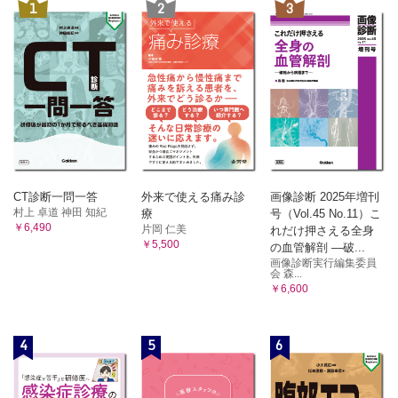
1
2
3
CT診断一問一答
外来で使える痛み診
画像診断 2025年増刊
村上 卓道 神田 知紀
療
号（Vol.45 No.11）こ
￥6,490
片岡 仁美
れだけ押さえる全身
￥5,500
の血管解剖 ―破...
画像診断実行編集委員
会 森...
￥6,600
4
5
6