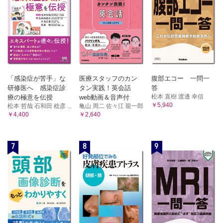
「感染症が苦手」な
医療スタッフのカン
腹部エコー 一問一
研修医へ 感染症診
タン実践！英会話
答
松本 直樹 渡邊 幸信
療の極意を伝授
web動画＆音声付
￥5,940
松本 哲哉 石和田 稔彦 ...
亀山 周二 佐々江 龍一郎
￥4,400
￥2,640
7
8
9