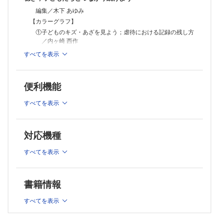
【虐待を受けた子どもたちの未来を考える～つながり続けることの意義
編集／木下 あゆみ
～】
①児童自立支援施設のこどもたちとの「生活」を通して伝えたいこと／
【カラーグラフ】
笠松 聡子
①子どものキズ・あざを見よう；虐待における記録の残し方
②虐待の世代間連鎖；親の未解決の葛藤を中心に／西澤 哲
／内ヶ崎 西作
③赤ちゃんポスト，内密出産を頼らざるを得ない女性たち／蓮田 健
②口を見てみよう；子ども虐待における口の所見／岩原 香織
すべてを表示
④CDRとグリーフケア／家入 香代
【特集にあたって】
気づけますか 子どもからのSOS；子どもたちの未来に思い
をはせよう／木下 あゆみ
便利機能
【虐待予防・対応における看護師の役割と専門性】
すべてを表示
①小児救急医療の場における子ども虐待予防／白石 裕子
②子どもの性暴力被害の早期発見・介入；性暴力対応看護師
（SANE）の役割と養成プログラム／片岡 笑美子
対応機種
③院内子ども虐待対応チーム（CPT）看護師の活動；親子の
小さな声を聴き，共に考える／藤本 縁
すべてを表示
④医療的ケア児など虐待ハイリスクの子どもにかかわる看護
師の役割／川口 めぐみ
⑤包括的性教育が子どもの「生き抜く力」を育てる；虐待予
防・対応のための母子保健活動／鈴木 佳奈子
書籍情報
【虐待に早く気がつくために～小さな声・声なき声を聴く～】
すべてを表示
①子どもの「こえ」を聴き，代弁するアドボケイトとして／
小橋 孝介