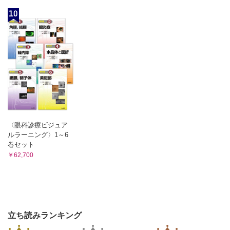
10
〈眼科診療ビジュア
ルラーニング〉1～6
巻セット
￥62,700
立ち読みランキング