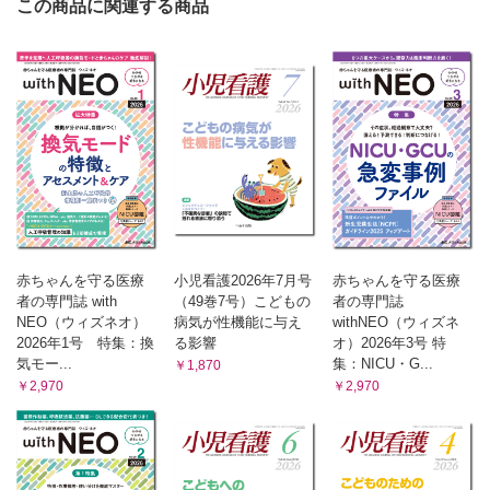
この商品に関連する商品
蓮田 健
④CDRとグリーフケア／家入 香代
赤ちゃんを守る医療
小児看護2026年7月号
赤ちゃんを守る医療
者の専門誌 with
（49巻7号）こどもの
者の専門誌
NEO（ウィズネオ）
病気が性機能に与え
withNEO（ウィズネ
2026年1号 特集：換
る影響
オ）2026年3号 特
気モー...
集：NICU・G...
￥1,870
￥2,970
￥2,970