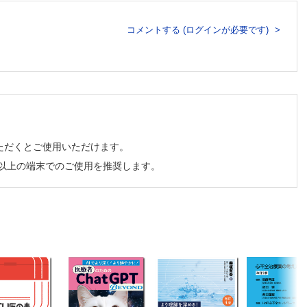
か？
コメントする (ログインが必要です)
ただくとご使用いただけます。
チ以上の端末でのご使用を推奨します。
顆粒球コロニ
拮抗剤）
換
n）よ，