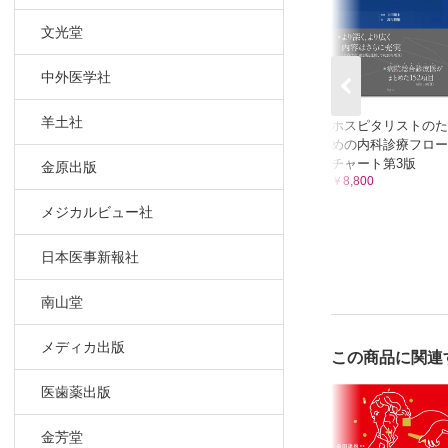
1-2. 
1-3. 
文光堂
1-4. 
中外医学社
1-5.
1-6. 
羊土社
ホスピタリストのた
2．免疫グ
めの内科診療フロー
2-1. 
チャート第3版
金原出版
2-2. 
￥8,800
2-3. 
メジカルビュー社
2-4. 
2-5. 
日本医事新報社
2-6. 
南山堂
3．免疫グ
3-1. 
メディカ出版
3-2. 
この商品に関連
3-3. 
医歯薬出版
3-4. 
3-5. 
金芳堂