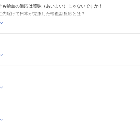
2-6. 人免疫グロブリンの考え方，使い方のまとめとポイン
そもそも輸血の適応は曖昧（あいまい）じゃないですか！
3．免疫グロブリン製剤 ―限定用途―
世界に先駆けて日本が克服した輸血副反応とは？
3-1. 適応限定の免疫グロブリン製剤とは？
血液製剤にGVHD予防の放射線でカリウム高値？
3-2. B型肝炎予防のための特異的な免疫グロブリンはどの
うのか？
白血球除去製剤になりました！
3-3. 抗破傷風人免疫グロブリンは同時投与？
輸血関連急性肺障害「トラーリ」は肺に起こる輸血後免疫副反応
3-4. RhD因子陰性の妊産婦の抗体産生予防の注意点は？
3-5. 適応限定の免疫グロブリン製剤のまとめとポイント
輸血後感染症は起こらなくなったか？
4．凝固因子製剤
献血は手術以外により多く使われているかもしれません
4-1. はじめに
緊急O型赤血球（液）輸血とは？
4-2. 凝固系とは？ そして血友病にはどの凝固因子製剤が
4-3. 血液凝固第VIII因子製剤，血液凝固第IX因子製剤の投
赤血球液の投与量は大雑把（おおざっぱ）？
いて
 大量の出血への対応と危機的出血への対応
4-4. 第VIII因子・第IX因子低下に第VII因子を投与する場合
はなぜか？
 人工的な血液の研究は進んでいるの？
4-5. 現時点の原料血漿凝固因子製剤の感染症安全対策
 血液型はなぜ存在するのか？
4-6. 原料血漿が献血と非献血で安全性に違いがあるのか
 血液型が変わる場合はあるのか？
4-7. 加熱濃縮フィブリノゲン製剤について
4-8. その他の血漿分画製剤について
 全血製剤から洗浄赤血球まで，見かけない赤血球製剤
4-9. 血液凝固因子製剤の考え方，使い方のまとめとポイン
 赤血球製剤の考え方，使い方のまとめとポイント
第3章 細胞治療と造血因子の考え方，使い方
1．自己血
結血漿
1-1. 貯血式自己血は自分のための献血か？
FFP投与指標のプロトロンビン時間とは？
1-2. 自己血は完璧な輸血ではない！ 自己血の問題点とは
凍結したり，融かしたりそれでも新鮮？
1-3. 自己血貯血する患者さんの心理