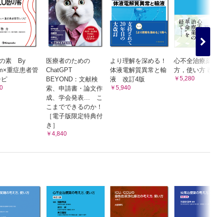
医の素 By
医療者のための
より理解を深める！
心不全治療薬
tem×重症患者管
ChatGPT
体液電解質異常と輸
方，使い方 改
血小
とは？
￥5,280
シピ
BEYOND：文献検
液 改訂4版
0
￥5,940
索、申請書・論文作
神奈川
成、学会発表… こ
こまでできるのか！
意点
［電子版限定特典付
薫 先生
き］
／ 順天
￥4,840
使い
指導
 福島県
，使い方
ンビン濃