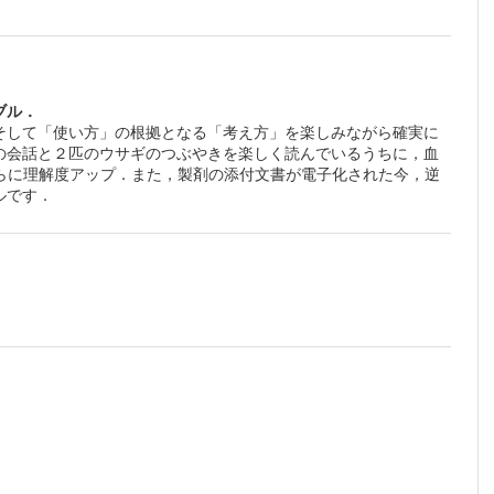
値）
ブル．
そして「使い方」の根拠となる「考え方」を楽しみながら確実に
の会話と２匹のウサギのつぶやきを楽しく読んでいるうちに，血
らに理解度アップ．また，製剤の添付文書が電子化された今，逆
ルです．
？
か？
うじゃな
ンマ）グ
疾患に効