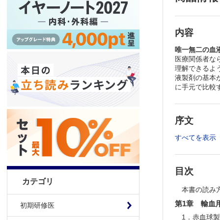
内容
唯一無二の血
医療関係者な
理解できるよ
液製剤の基本
に手元で比較
序文
すべてを表示
目次
カテゴリ
本書の読み
第1章 輸血
初期研修医
1．赤血球