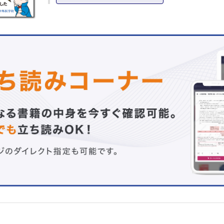
1-2. 世界に先駆けて日本が克服した輸血副反応とは？
1-3. 血液製剤にGVHD予防の放射線でカリウム高値？
1-4. 白血球除去製剤になりました！
1-5. 輸血関連急性肺障害「トラーリ」は肺に起こる輸血後
応
1-6. 輸血後感染症は起こらなくなったか？
1-7. 献血は手術以外により多く使われているかもしれませ
1-8. 緊急O型赤血球（液）輸血とは？
1-9. 赤血球液の投与量は大雑把（おおざっぱ）？
1-10. 大量の出血への対応と危機的出血への対応
1-11. 人工的な血液の研究は進んでいるの？
1-12. 血液型はなぜ存在するのか？
1-13. 血液型が変わる場合はあるのか？
1-14. 全血製剤から洗浄赤血球まで，見かけない赤血球製剤
1-15. 赤血球製剤の考え方，使い方のまとめとポイント
2．新鮮凍結血漿
2-1. FFP投与指標のプロトロンビン時間とは？
2-2. 凍結したり，融かしたりそれでも新鮮？
2-3. FFPの中身は何？
2-4. FFPは使いすぎと言われているけれど本当？
2-5. 新鮮凍結血漿の考え方，使い方のまとめとポイント
3．血小板製剤
3-1. 貴重な血小板製剤，無駄には使えない
3-2. 血小板数の謎，製剤にはなぜ規定以上の血小板数が含
るのか？