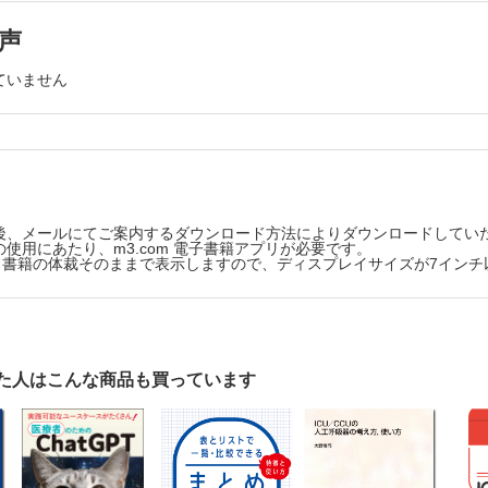
1-4. 希釈式自己血と回収式自己血はどのような自己血です
FPの中身は何？
声
1-5. 産科の自己血輸血
FFPは使いすぎと言われているけれど本当？
1-6. 自己血製剤の考え方，使い方のまとめとポイント
新鮮凍結血漿の考え方，使い方のまとめとポイント
2．エリスロポエチン（Erythropoietin）
ていません
2-1. 遺伝子組換え造血因子登場
製剤
2-2. エリスロポエチンは輸血後肝炎を減らした
貴重な血小板製剤，無駄には使えない
2-3. エリスロポエチン製剤の選び方，使い方
2-4. 自己血貯血でのエリスロポエチンの使用
 血小板数の謎，製剤にはなぜ規定以上の血小板数が含まれているのか？
2-5. エリスロポエチン製剤の考え方，使い方のポイント
輸血すると血小板の3分の1が消える．なぜ？
3．造血幹細胞移植
血小板輸血の適応とトリガー（実施のひきがねとなる値）
3-1. 骨髄移植と末梢血幹細胞移植の違いは？
後、メールにてご案内するダウンロード方法によりダウンロードしてい
3-2. 造血幹細胞移植で重要なHLAとは何？
血小板輸血の効果がない場合もありますが？
使用にあたり、m3.com 電子書籍アプリが必要です。
3-3. 骨髄採取はどのように行われるのか？
版は、書籍の体裁そのままで表示しますので、ディスプレイサイズが7イン
最も貴重で高価なHLA（適合）血小板とは何か？
3-4. 末梢血幹細胞採取はどのように行われるのか？
3-5. 造血幹細胞移植の考え方，使い方のポイント
CCIの計算をしないで効果判定をする方法
4． G-CSF（granulocyte colony stimulating factor：
血小板製剤ではアレルギー反応が出やすいのはなぜ？
ー形成刺激因子）とPlerixafor（CXCR4ケモカイン受容体
洗浄血小板の問題点
4-1. G-CSF 第2のミッション（任務）
4-2. G-CSF製剤の使い方
 血小板製剤の考え方，使い方のまとめとポイント
た人はこんな商品も買っています
4-3. プレリキサホル（Plerixafor），HIV治療薬からの大転
分画製剤の考え方，使い方
4-4. 血小板増多因子（トロンボポエチン：Thrombopoieti
今どこに？
ミン製剤
4-5. G-CSFの考え方，使い方のポイント
そもそもアルブミン製剤とは何？ 血液？ 薬剤？
5．細胞治療