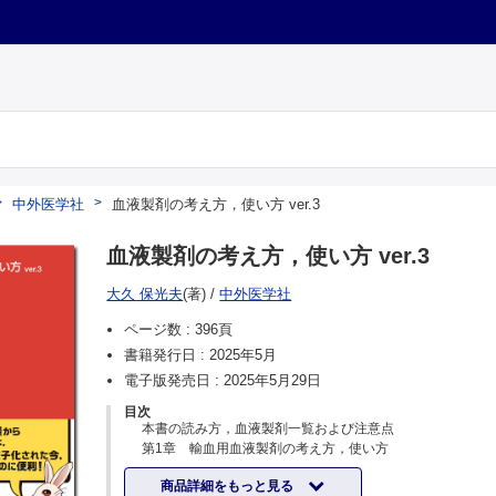
中外医学社
血液製剤の考え方，使い方 ver.3
血液製剤の考え方，使い方 ver.3
大久 保光夫
(著)
/
中外医学社
ページ数 :
396頁
書籍発行日 :
2025年5月
電子版発売日 :
2025年5月29日
目次
本書の読み方，血液製剤一覧および注意点
第1章 輸血用血液製剤の考え方，使い方
1．赤血球製剤
商品詳細をもっと見る
1-1. そもそも輸血の適応は曖昧（あいまい）じゃないです