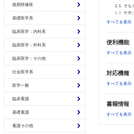
後期研修医
1-1. 
1-2. 
基礎医学系
1-3. 
すべてを表示
1-4. 
臨床医学：内科系
1-5. 
便利機能
1-6. 
臨床医学：外科系
1-7. 
すべてを表示
1-8. 
臨床医学：その他
1-9. 
社会医学系
対応機種
1-10.
1-11.
すべてを表示
医学一般
1-12.
1-13.
臨床看護
1-14.
書籍情報
1-15.
基礎看護
すべてを表示
2．新鮮凍
2-1. 
看護その他
2-2. 