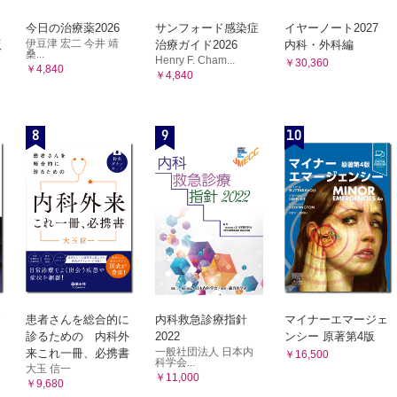
3-1. 血液凝固因子製剤に関する注意点の例
チン（Erythropoietin）
3-2. エリスロポエチン製剤に関する注意点
今日の治療薬2026
サンフォード感染症
イヤーノート2027
遺伝子組換え造血因子登場
3-3. G-CSF製剤に関する注意点
伊豆津 宏二 今井 靖
版
治療ガイド2026
内科・外科編
付．参考図書・Webアドレス
桑...
エリスロポエチンは輸血後肝炎を減らした
Henry F. Cham...
￥30,360
あとがき / 謝辞
￥4,840
￥4,840
エリスロポエチン製剤の選び方，使い方
索引
自己血貯血でのエリスロポエチンの使用
エリスロポエチン製剤の考え方，使い方のポイント
8
9
10
細胞移植
骨髄移植と末梢血幹細胞移植の違いは？
造血幹細胞移植で重要なHLAとは何？
骨髄採取はどのように行われるのか？
末梢血幹細胞採取はどのように行われるのか？
造血幹細胞移植の考え方，使い方のポイント
（granulocyte colony stimulating factor：顆粒球コロニー形成刺
-CSF 第2のミッション（任務）
患者さんを総合的に
内科救急診療指針
マイナーエマージェ
-CSF製剤の使い方
診るための 内科外
2022
ンシー 原著第4版
レリキサホル（Plerixafor），HIV治療薬からの大転換
一般社団法人 日本内
来これ一冊、必携書
￥16,500
科学会...
血小板増多因子（トロンボポエチン：Thrombopoietin）よ，今どこに？
大玉 信一
￥11,000
￥9,680
G-CSFの考え方，使い方のポイント