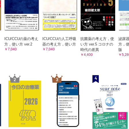
11．手術時（特に産婦人科）における凝固因子製剤の考え
子製剤
い方 ／ 順天堂大学医学部産婦人科 名誉教授 竹田 
じめに
第5章 製造・販売者が説明する血漿分画製剤，造血因子
凝固系とは？ そして血友病にはどの凝固因子製剤が必要か？
方，使い方
1．遺伝子組換え活性型血液凝固第VII因子製剤 ／ ノボ
血液凝固第VIII因子製剤，血液凝固第IX因子製剤の投与法について
ィスク ファーマ株式会社 メディカルアフェアーズ＆サイ
第VIII因子・第IX因子低下に第VII因子を投与する場合があるのはなぜか？
部
2．血液凝固第VIII因子機能代替製剤 ／ 中外製薬株式会
ィカルインフォメーション部（文責は著者）
現時点の原料血漿凝固因子製剤の感染症安全対策
ICU/CCUの薬の考え
ICU/CCUの人工呼吸
抗菌薬の考え方，使
泌尿
3．抗ヒト胸腺細胞ウマ免疫グロブリン ／ ファイザー
方，使い方 ver.2
器の考え方，使い方
い方 ver.5 コロナの
方，使
原料血漿が献血と非献血で安全性に違いがあるのか
社 メディカルアフェアーズ
￥7,040
￥7,040
時代の差異
版
加熱濃縮フィブリノゲン製剤について
4．遺伝子組換えヒトG–CSF製剤 ／ 中外製薬株式会社
￥4,400
￥5,28
カルインフォメーション部（文責は著者）
その他の血漿分画製剤について
5．トロンボポエチン受容体作動薬
血液凝固因子製剤の考え方，使い方のまとめとポイント
6．CXCR4ケモカイン受容体拮抗剤 ／ サノフィ株式
General medicine medical部
治療と造血因子の考え方，使い方
4
2
3
第6章 血液製剤，凝固因子製剤，造血因子等一覧
1．血液製剤共通の禁忌と注意点
1-1. 血液を原料とした製剤の注意書
貯血式自己血は自分のための献血か？
1-2. 血漿を含むあるいは血漿を原料とした血液製剤の注意
自己血は完璧な輸血ではない！ 自己血の問題点とは？
1-3. 添加物などに関する注意書
自己血貯血する患者さんの心理
1-4. 併用，相互作用に関する注意
1-5. 投与スピードに関する注意
希釈式自己血と回収式自己血はどのような自己血ですか？
1-6. 副反応
産科の自己血輸血
2．血液製剤と造血因子等の一覧表
3．血液凝固因子製剤，造血因子製剤等の注意点
自己血製剤の考え方，使い方のまとめとポイント