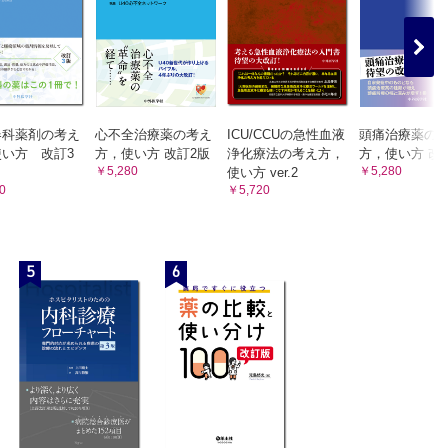
方，使
省 先生
等の考え
 ノルデ
エンス
社 メデ
器科薬剤の考え
心不全治療薬の考え
ICU/CCUの急性血液
頭痛治療薬の
株式会
い方 改訂3
方，使い方 改訂2版
浄化療法の考え方，
方，使い方 改
￥5,280
￥5,280
使い方 ver.2
 メディ
0
￥5,720
会社
5
6
書