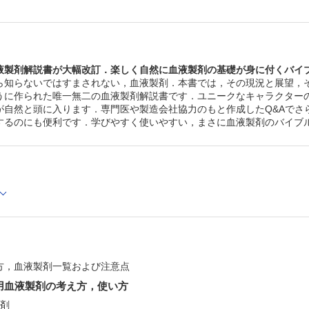
3-3. 輸血すると血小板の3分の1が消える．なぜ？
3-4. 血小板輸血の適応とトリガー（実施のひきがねとなる
3-5. 血小板輸血の効果がない場合もありますが？
3-6. 最も貴重で高価なHLA（適合）血小板とは何か？
3-7. CCIの計算をしないで効果判定をする方法
液製剤解説書が大幅改訂．楽しく自然に血液製剤の基礎が身に付くバイ
3-8. 血小板製剤ではアレルギー反応が出やすいのはなぜ？
ら知らないではすまされない，血液製剤．本書では，その現況と展望，
3-9. 洗浄血小板の問題点
うに作られた唯一無二の血液製剤解説書です．ユニークなキャラクター
3-10. 血小板製剤の考え方，使い方のまとめとポイント
第2章 血漿分画製剤の考え方，使い方
が自然と頭に入ります．専門医や製造会社協力のもと作成したQ&Aでさ
1．アルブミン製剤
するのにも便利です．学びやすく使いやすい，まさに血液製剤のバイブ
1-1. そもそもアルブミン製剤とは何？ 血液？ 薬剤？
1-2. 生物由来製品とは何？ さらに特定生物由来製品とは
1-3. アルブミン製剤を投与する目的は何でしょう？
1-4. アルブミン使用量削減キャンペーンはうまくいったの
1-5. 輸入原料血漿アルブミン製剤の正義について哲学しよ
いか
1-6. アルブミン製剤の考え方，使い方のまとめとポイント
2．免疫グロブリン製剤 ―多目的用途―
2-1. 免疫グロブリンとは何？ イムノグロブリン，γ（ガ
ロブリン，IgGとは？
2-2. 免疫グロブリンは抗原特異的な認識を行う免疫分子
方，血液製剤一覧および注意点
2-3. 免疫グロブリン製剤の種類と安全性
2-4. 免疫グロブリン製剤の一般的な適応と難病への適応
用血液製剤の考え方，使い方
2-5. ではなぜ免疫グロブリン製剤がITPと川崎病や神経炎
製剤
くのか？