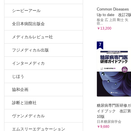
2．エリスロポエ
Common Diseases
シービーアール
2-1. 
Up to date 改訂2
2-2. 
板金 広 上田 剛士 矢
吹...
全日本病院出版会
2-3. 
￥13,200
2-4. 
メディカルレビュー社
2-5. 
7
3．造血幹
フジメディカル出版
3-1. 
3-2. 
インターメディカ
3-3. 
じほう
3-4. 
3-5. 
協和企画
4． G-CSF
4-1. G
診断と治療社
糖尿病専門医研修ガ
4-2. G
イドブック 改訂第
4-3. プ
ヴァンメディカル
10版
4-4. 
日本糖尿病学会
￥9,680
4-5. 
エムスリーエデュケーション