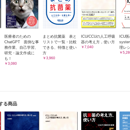
5-1. 伝統ある学会名が変わる意味
生物由来製品とは何？ さらに特定生物由来製品とは？
5-2. 細胞治療の源流と現状
アルブミン製剤を投与する目的は何でしょう？
5-3. CAR-T療法とはどのようなものか？
アルブミン使用量削減キャンペーンはうまくいったのか？
5-4. 抗原特異的T細胞療法
5-5. 再生医療の突破口は企業から
 輸入原料血漿アルブミン製剤の正義について哲学しようじゃないか
5-6. 細胞治療の課題と将来像
アルブミン製剤の考え方，使い方のまとめとポイント
第4章 専門医が説明する血液製剤の考え方，使い方
医療者のための
まとめ抗菌薬 表と
ICU/CCUの人工呼吸
ICU
1．赤血球製剤の考え方，使い方
ロブリン製剤 ―多目的用途―
ChatGPT 面倒な事
リストで一覧・比較
器の考え方，使い方
sys
2．血小板製剤の考え方，使い方（特にHLA血小板，洗浄
免疫グロブリンとは何？ イムノグロブリン，γ（ガンマ）グロブリン，IgG
￥7,040
務作業、自己学習、
できる、特徴と使い
理レ
板）
免疫グロブリンは抗原特異的な認識を行う免疫分子
￥5,28
3．自己血輸血とエリスロポエチンの考え方，使い方
研究・論文作成に
方
4．血漿交換/交換輸血の血液製剤の考え方，使い方 ／ 
￥3,960
も！
免疫グロブリン製剤の種類と安全性
県赤十字血液センター 名誉所長 稲葉頌一 先生
￥3,080
免疫グロブリン製剤の一般的な適応と難病への適応
5．術中術後のアルブミンと新鮮凍結血漿の使い方と注
／ 埼玉医科大学総合医療センター麻酔科 教授 小山 
ではなぜ免疫グロブリン製剤がITPと川崎病や神経炎疾患に効くのか？
6．脳神経内科におけるγグロブリンの考え方，使い方 
人免疫グロブリンの考え方，使い方のまとめとポイント
堂大学脳神経内科 准教授 富沢雄二 先生
ロブリン製剤 ―限定用途―
7．肝疾患における新鮮凍結血漿とアルブミンの考え方，
方 ／ 福島県立医科大学消化器内科主任教授（肝臓学会
適応限定の免疫グロブリン製剤とは？
医） 大平弘正 先生
8．小児領域におけるγグロブリンの考え方，使い方 ／
B型肝炎予防のための特異的な免疫グロブリンはどのように使うのか？
する商品
立医科大学小児科 前教授 細矢光亮 先生
抗破傷風人免疫グロブリンは同時投与？
9．RhD因子陰性妊婦への抗D免疫グロブリンの考え方
／ 秋田県赤十字血液センター 面川 進 先生
RhD因子陰性の妊産婦の抗体産生予防の注意点は？
10．DICにおける血漿分画製剤の使い方，特にアンチトロ
適応限定の免疫グロブリン製剤のまとめとポイント
縮製剤の使い方 ／ 富山大学 副学長 北島 勲 先生