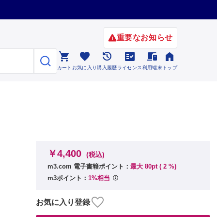
重要なお知らせ






カート
お気に入り
購入履歴
ライセンス
利用端末
トップ
￥4,400
(税込)
m3.com 電子書籍ポイント：
最大 80pt (
2
%)
m3ポイント：
1%相当
お気に入り登録
か！