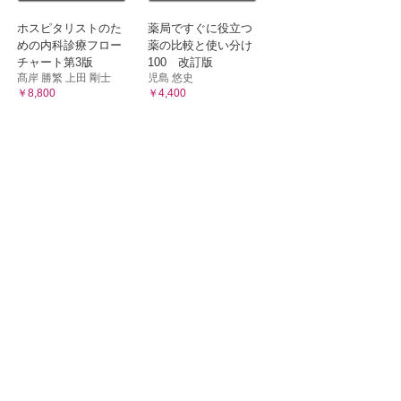
ホスピタリストのた
薬局ですぐに役立つ
めの内科診療フロー
薬の比較と使い分け
チャート第3版
100 改訂版
髙岸 勝繁 上田 剛士
児島 悠史
￥8,800
￥4,400
激因子）とPlerixafor（CXCR4ケモカイン受容体拮抗剤）