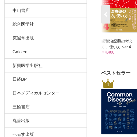
4．凝固因
4-1. は
中山書店
4-2. 
総合医学社
4-3. 
4-4. 
克誠堂出版
4-5. 
緩和治療薬の考え
方、使い方 ver.4
4-6. 
Gakken
￥4,400
4-7. 
4-8. 
新興医学出版社
4-9. 
ベストセラー
第3章 細胞
日経BP
1
1．自己血
日本メディカルセンター
1-1. 
1-2. 
三輪書店
1-3. 
1-4. 
丸善出版
1-5. 
1-6. 
へるす出版