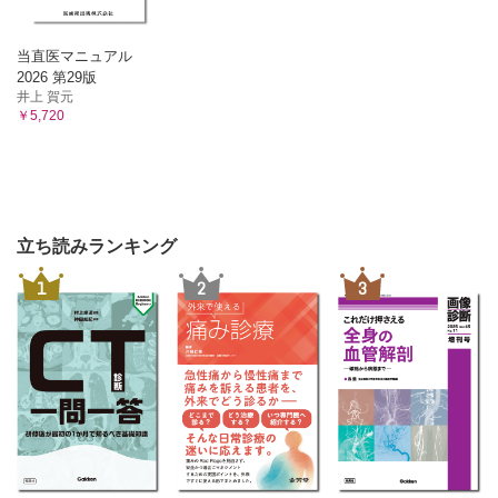
当直医マニュアル
2026 第29版
井上 賀元
￥5,720
立ち読みランキング
1
2
3