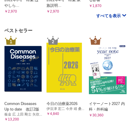
やしら...
族説明...
￥1,870
￥2,970
￥2,970
すべてを表示
ベストセラー
1
2
3
Common Diseases
今日の治療薬2026
イヤーノート2027 内
伊豆津 宏二 今井 靖 桑...
Up to date 改訂2版
科・外科編
￥4,840
板金 広 上田 剛士 矢吹...
￥30,360
￥13,200