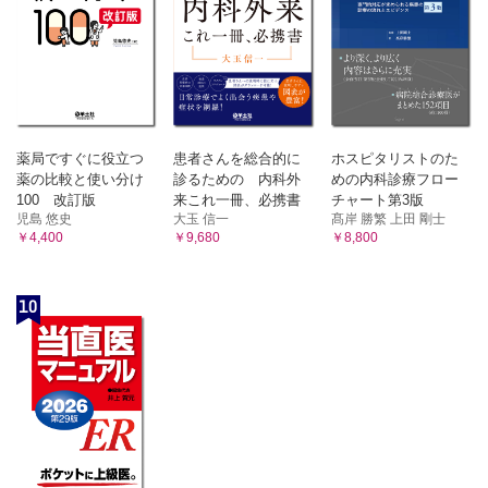
薬局ですぐに役立つ
患者さんを総合的に
ホスピタリストのた
薬の比較と使い分け
診るための 内科外
めの内科診療フロー
100 改訂版
来これ一冊、必携書
チャート第3版
児島 悠史
大玉 信一
髙岸 勝繁 上田 剛士
￥4,400
￥9,680
￥8,800
10