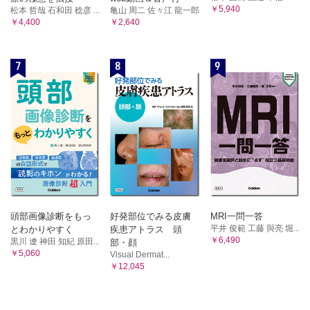
￥5,940
松本 哲哉 石和田 稔彦 ...
亀山 周二 佐々江 龍一郎
￥4,400
￥2,640
7
8
9
頭部画像診断をもっ
好発部位でみる皮膚
MRI一問一答
平井 俊範 工藤 與亮 堀...
とわかりやすく
疾患アトラス 頭
￥6,490
黒川 遼 神田 知紀 原田...
部・顔
￥5,060
Visual Dermat...
￥12,045