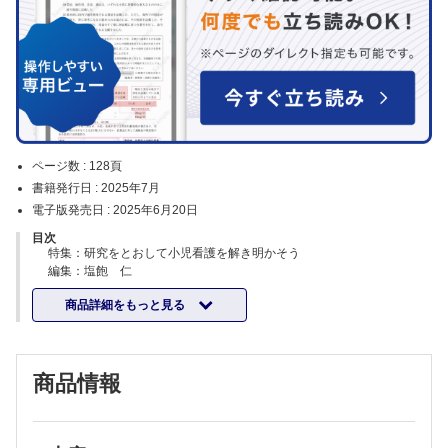
ページ数 :
128頁
書籍発行日 :
2025年7月
電子版発売日 :
2025年6月20日
目次
特集：研究をとおして小児看護を解き明かそう
編集：塩飽 仁
【カラーグラフ】
商品詳細をもっと見る
研究計画の立案；こども・家族とのかかわりのなかで研究テーマと出会
う
新家一輝
【特集にあたって】
商品情報
臨床実践と研究の円環 塩飽 仁
【研究の基礎知識】
①さあ，研究をはじめよう！ 研究計画の立案
入江 亘