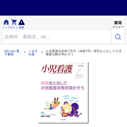


書籍
メニュー
トップ
カート
重要
m3.com 電
へるす
小児看護2025年7月号（48巻7号）研究をとおして小児
子書籍
出版
看護を解き明かそう