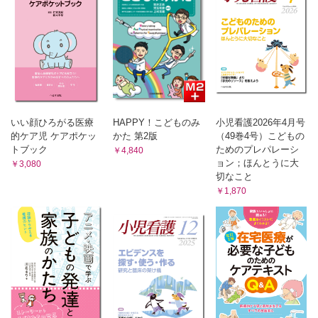
副島尭史
③2群の値の統計的な関連を分析する検定方法
塩飽 仁
投稿
A県におけるこどもの訪問看護の実施状況と課題
草野淳子，他
連載
いい顔ひろがる医療
HAPPY！こどものみ
小児看護2026年4月号
心が歌えば，世界が揺れる（47）
的ケア児 ケアポケッ
かた 第2版
（49巻4号）こどもの
夜の本屋
トブック
ためのプレパレーシ
￥4,840
佐藤聡美
ョン；ほんとうに大
￥3,080
切なこと
むかしといまを繋ぐ知恵；故事・ことわざ・名言をたずねて
（36）
￥1,870
目から鱗；急に物事が理解できたり，新たに認識できるように
なったりすることのたとえ
磯崎三喜年
あまの橋架け；病院にかかわるみんなのコミュニケーション
（32）
保育と小児医療，その密接なかかわり①；短期大学での授業か
ら
阿真京子