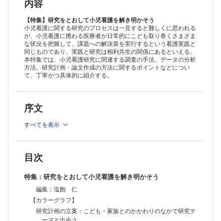
②こどもと家族を対象とした看護研究における倫理的配慮
内容
三輪富士代，他
③学術雑誌における論文投稿・査読結果の概要，投稿者と論文査読のマ
【特集】研究をとおして小児看護を解き明かそう
ナー
小児看護に関する研究のプロセスは一見すると難しくに思われる
が、小児看護に携わる医療者が日常的にこども取り巻くさまざま
平林優子
な状況を把握して、課題への解決策を実行するという看護実践と
④研究をするための問いの４つの水準とさまざまな研究デザイン；横断
同じものであり、実践と研究は相利共生の関係にあるといえる。
的研究デザイン，縦断的研究デザイン，ランダム化比較試験の活用
本特集では、小児看護研究に関連する調査の手法、データの分析
佐々木啓太，他
方法、研究計画・論文作成の方法に関するポイントなどについ
⑤質的研究と量的研究および混合研究法の活用
て、丁寧かつ具体的に紹介する。
岡田弘美
⑥文献検討とレビュー；システマティックレビュー，スコーピングレビ
ュー
序文
佐藤奈保
【質的研究方法の特徴とデータ収集・分析方法】
すべてを表示
①概念分析の手法と活用
橋本美亜
②内容分析の方法と研究のプロセス
小泉 麗
目次
③アクションリサーチの進め方；小児病棟での現状改善に向けた研究
川名るり
特集：研究をとおして小児看護を解き明かそう
④現象学的アプローチ；研究方法としての有用性と患者理解に関する現
象学の可能性
編集：塩飽 仁
田中雅美
【カラーグラフ】
⑤Steps for Coding and Theorization（SCAT）による質的データの分析
研究計画の立案；こども・家族とのかかわりのなかで研究テ
遠藤晋作
ーマと出会う