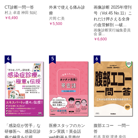
CT診断一問一答
外来で使える痛み診
画像診断 2025年増刊
村上 卓道 神田 知紀
療
号（Vol.45 No.11）こ
￥6,490
片岡 仁美
れだけ押さえる全身
￥5,500
の血管解剖 ―破...
画像診断実行編集委員
会 森...
￥6,600
4
5
6
「感染症が苦手」な
医療スタッフのカン
腹部エコー 一問一
研修医へ 感染症診
タン実践！英会話
答
松本 直樹 渡邊 幸信
療の極意を伝授
web動画＆音声付