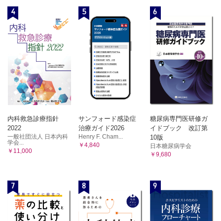
4
5
6
内科救急診療指針
サンフォード感染症
糖尿病専門医研修ガ
2022
治療ガイド2026
イドブック 改訂第
一般社団法人 日本内科
Henry F. Cham...
10版
学会...
￥4,840
日本糖尿病学会
￥11,000
￥9,680
7
8
9