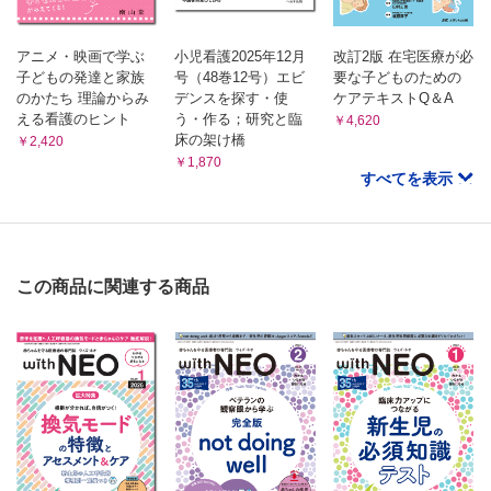
医law 医law な関係（146）
小学校でのいじめの不法行為該当性
木村佳生
アニメ・映画で学ぶ
小児看護2025年12月
改訂2版 在宅医療が必
子どもの発達と家族
号（48巻12号）エビ
要な子どものための
ひとりごとスケッチ（105）
のかたち 理論からみ
デンスを探す・使
ケアテキストQ＆A
祇園祭
える看護のヒント
う・作る；研究と臨
￥4,620
土田菜摘
床の架け橋
￥2,420
かれいどすこーぷ（149）
￥1,870
ノイズにされていく読書
すべてを表示
小鳥遊遊鳥
看護系絵本堂（149）
あいちゃんのひみつ；ダウン症をもつあいちゃんの，ママから
のおてがみ
この商品に関連する商品
谷口あけみ
学んで驚く！子どもの応急手当（26）
失神への対応
飯村知広