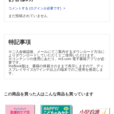
医law 医law な関係（146）
①概念分析の手法と活用
小学校でのいじめの不法行為該当性
コメントする (ログインが必要です)
橋本美亜
木村佳生
まだ投稿されていません
ひとりごとスケッチ（105）
②内容分析の方法と研究のプロセス
祇園祭
小泉 麗
土田菜摘
③アクションリサーチの進め方；小児病棟での現状改善に向け
かれいどすこーぷ（149）
た研究
ノイズにされていく読書
川名るり
小鳥遊遊鳥
特記事項
④現象学的アプローチ；研究方法としての有用性と患者理解に
看護系絵本堂（149）
関する現象学の可能性
あいちゃんのひみつ；ダウン症をもつあいちゃんの，ママからのおてが
※ご入金確認後、メールにてご案内するダウンロード方法に
み
田中雅美
よりダウンロードしていただくとご使用いただけます。
谷口あけみ
※コンテンツの使用にあたり、m3.com 電子書籍アプリが必
⑤Steps for Coding and Theorization（SCAT）による質的デー
学んで驚く！子どもの応急手当（26）
要です。
タの分析
※eBook版は、書籍の体裁そのままで表示しますので、ディ
失神への対応
遠藤晋作
スプレイサイズが7インチ以上の端末でのご使用を推奨しま
飯村知広
す。
⑥Grounded Theory Approach（GTA）によるデータからの概
念抽出と現象の把握
西名諒平
【量的研究方法の特徴とデータ収集・分析方法】
この商品を買った人はこんな商品も買っています
①疫学の基本的な考え方と基礎統計；小児看護学における統計
学的手法を用いた論文を読み解くために
永吉美智枝
②量的研究と方法；標本調査，抽出，サンプルサイズ