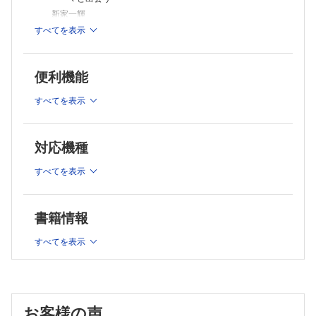
⑥Grounded Theory Approach（GTA）によるデータからの概念抽出と
新家一輝
現象の把握
西名諒平
【特集にあたって】
すべてを表示
【量的研究方法の特徴とデータ収集・分析方法】
臨床実践と研究の円環 塩飽 仁
①疫学の基本的な考え方と基礎統計；小児看護学における統計学的手法
【研究の基礎知識】
を用いた論文を読み解くために
便利機能
①さあ，研究をはじめよう！ 研究計画の立案
永吉美智枝
入江 亘
②量的研究と方法；標本調査，抽出，サンプルサイズ
すべてを表示
副島尭史
②こどもと家族を対象とした看護研究における倫理的配慮
③2群の値の統計的な関連を分析する検定方法
三輪富士代，他
塩飽 仁
③学術雑誌における論文投稿・査読結果の概要，投稿者と論文
投稿
対応機種
査読のマナー
A県におけるこどもの訪問看護の実施状況と課題
平林優子
草野淳子，他
すべてを表示
連載
④研究をするための問いの４つの水準とさまざまな研究デザイ
心が歌えば，世界が揺れる（47）
ン；横断的研究デザイン，縦断的研究デザイン，ランダム化
夜の本屋
比較試験の活用
書籍情報
佐藤聡美
佐々木啓太，他
むかしといまを繋ぐ知恵；故事・ことわざ・名言をたずねて（36）
⑤質的研究と量的研究および混合研究法の活用
すべてを表示
目から鱗；急に物事が理解できたり，新たに認識できるようになったり
岡田弘美
することのたとえ
⑥文献検討とレビュー；システマティックレビュー，スコーピ
磯崎三喜年
ングレビュー
あまの橋架け；病院にかかわるみんなのコミュニケーション（32）
保育と小児医療，その密接なかかわり①；短期大学での授業から
佐藤奈保
阿真京子
お客様の声
【質的研究方法の特徴とデータ収集・分析方法】