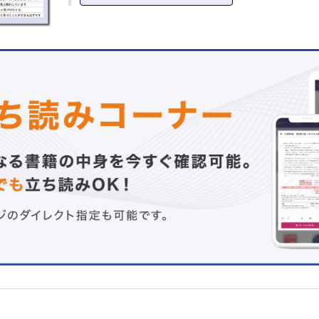
②老年看護の場における倫理的課題をとらえ，解決するた
知識
高齢者の権利保障
意思決定支援
老年看護の場における倫理調整のためのアプローチ方法
③倫理的実践に向けた取り組み
倫理的感受性を高める看護師教育とその成果
超高齢者を看護するうえでの倫理的行動尺度の活用に向け
倫理的課題にどのように向き合っていくか
Ⅱ章 超高齢者への看護場面にみられる倫理的課題
※本書掲載の事例はすべて架空の事例です
※事例内の患者例はすべて仮名であり実在しません
倫理的課題1 高齢者本人以外が優先される
夜間に眠れるようにするために，疲れていても日中は起こ
ほうが患者のためなの？
「ベッドに戻りたい」と訴えているのに…
症状が改善してきているのに，離床センサーを使い続けて
本人も「監視されているみたい」といやがっているのに…
病院の規則を優先して，最期が近い終末期高齢者の望みに
ないままでいいの？
会いたいと願う人に会えないまま亡くなるかもしれないの
家族の意向が優先されて療養の場が決定されていいの？
本人の意向を聞き取っているのに…
摂取量を増やそうと全介助することが患者のためになるの
時間をかければ自分で食べられる人なのに…