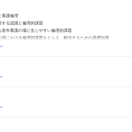
ていない
高齢者が理解できるように説明しないまま，治療を進めて
救急治療の場だからこそ…
と看護倫理
高齢者が痛みを訴えているのに治療・処置の方法を見直さ
対する認識と倫理的課題
いの？
な老年看護の場に生じやすい倫理的課題
認知症があり判断力が低下しているからこそ…
家族と主治医だけで透析導入を決めてしまっていいの？
の場における倫理的課題をとらえ，解決するための基礎知識
高齢者とはいえ，自分で判断できる人なのに…
権利保障
家族から突然「透析中止」の意向が伝えられたけれど，本
でいいの？
支援
終末期とはいえない状態なのに…
の場における倫理調整のためのアプローチ方法
倫理的課題5 本人の意思が反映されない決定
践に向けた取り組み
「受診はしなくていい」という本人の言葉どおりに対応す
が，「意思の尊重」になるの？
受性を高める看護師教育とその成果
状態が悪くなっているのに…
を看護するうえでの倫理的行動尺度の活用に向けて
本人の意思を確認せずに胃瘻を造設しようとしているけれ
題にどのように向き合っていくか
にそれでいいの？
意思疎通が図れるときもあるのに…
者への看護場面にみられる倫理的課題
退院先の希望を本人に聞かないのはなぜ？
QOLに影響するのに…
載の事例はすべて架空の事例です
独居生活を望む高齢者と，体調を心配し施設に入ってもら
の患者例はすべて仮名であり実在しません
族との間で，どのようにかかわったらいいの？
 高齢者本人以外が優先される
本人は自宅でやりたいことがあるようだけれど…
倫理的課題6 介入されにくい・気づきにくい倫理的課題
るようにするために，疲れていても日中は起こしておくほうが患者のた
高齢者・認知症というだけで「ケアが大変な人」と思い，