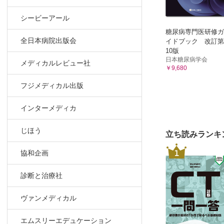
延命治療を
シービーアール
「延命治
糖尿病専門医研修ガ
そのほかの想
全日本病院出版会
イドブック 改訂第
清潔保持の
10版
日本糖尿病学会
自分で更衣
メディカルレビュー社
￥9,680
食品の持ち
フジメディカル出版
医療者の意
高齢者が希
インターメディカ
家族の要望
入院時に身
じほう
立ち読みランキ
超高齢者の
危険だから
1
協和企画
ナースコー
希望がかな
診断と治療社
食事の後，
ヴァンメディカル
高齢者にが
人の役に立
エムスリーエデュケーション