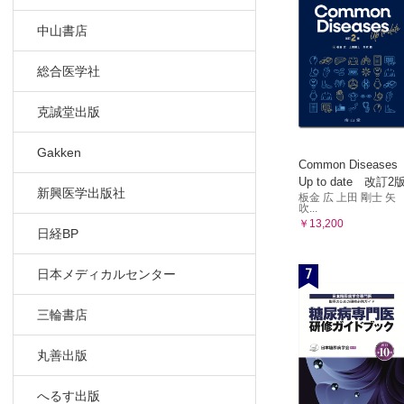
倫理的課題5
中山書店
「受診はし
状態が悪
総合医学社
本人の意思
意思疎通
克誠堂出版
退院先の希
QOLに
Gakken
Common Diseases
独居生活を
Up to date 改訂2
新興医学出版社
本人は自
板金 広 上田 剛士 矢
吹...
倫理的課題6
￥13,200
日経BP
高齢者・認
ほかの部
7
日本メディカルセンター
たくさんの
高齢者だ
三輪書店
介護の負担
本人の意
丸善出版
在宅看取り
へるす出版
本人の希