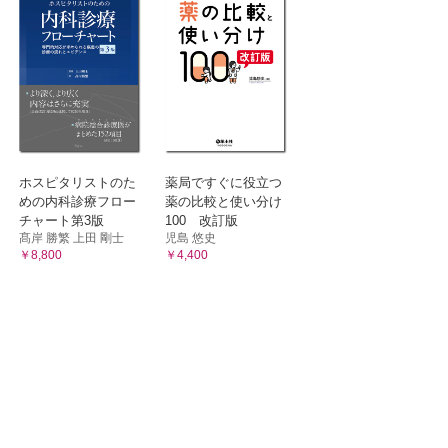
設入所が
と思いな
」になるの？
ていない
？
偶者が犠
ホスピタリストのた
薬局ですぐに役立つ
のようにかかわったらいいの？
めの内科診療フロー
薬の比較と使い分け
チャート第3版
100 改訂版
髙岸 勝繁 上田 剛士
児島 悠史
￥8,800
￥4,400
えてしまうのはなぜ？
の？
針を決めたけれど，それで大丈夫？