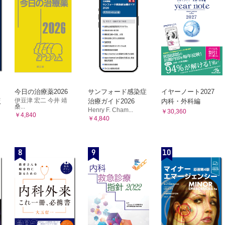
認知症の妻の介護では心配と，本人と妻の意向に反した施
 本人の意思が反映されない決定
勧められようとしている
食事を中断してしまう超高齢者に，「自分でできるかも」
なくていい」という本人の言葉どおりに対応することが，「意思の尊重
がらも全介助している
くなっているのに…
外来での高齢者の排泄介助においてプライバシーが守られ
を確認せずに胃瘻を造設しようとしているけれど，本当にそれでいいの
受け入れの悪い家族と思い，自宅退院を選択肢に入れない
超高齢者は自宅退院を望むが，介護負担が増える高齢の配
が図れるときもあるのに…
牲になりそう
望を本人に聞かないのはなぜ？
BPSDを示す認知症高齢者の入院を継続できるか悩む
影響するのに…
今日の治療薬2026
サンフォード感染症
イヤーノート2027
望む高齢者と，体調を心配し施設に入ってもらいたい家族との間で，ど
伊豆津 宏二 今井 靖
版
治療ガイド2026
内科・外科編
桑...
宅でやりたいことがあるようだけれど…
Henry F. Cham...
￥30,360
￥4,840
￥4,840
 介入されにくい・気づきにくい倫理的課題
知症というだけで「ケアが大変な人」と思い，ケア自体を避けたいと考
署に押しつけようとしているのでは…
8
9
10
人がいる外来の待合室で，プライバシーにかかわることを質問していい
から恥ずかしくないわけじゃないのに…
が大きいとわかっているのに家族の意向を確認しないまま自宅退院の方
思は明確であるけれど…
の方針を決めるにあたって，家族について理解していただろうか？
望をかなえようとしたのだけれど…