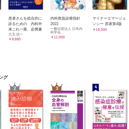
希望していない高齢のALS患者が状態悪化で搬送されてきたとき，救急
療はしなくていい」と表明していた人だけれど…
患者さんを総合的に
内科救急診療指針
マイナーエマージェ
定される場面
診るための 内科外
2022
ンシー 原著第4版
ため，シャワー浴を断る高齢者の意思を受け入れない
一般社団法人 日本内
来これ一冊、必携書
￥16,500
科学会...
大玉 信一
できる高齢者にも介助するよう指導される
￥11,000
￥9,680
込みや取り置きが禁止されているため，好みの食べ物を食べてもらえず
向で退院後のサービスが決定される
望するからと，看護師にとって楽なケアを選択する
により，自己摂取できる高齢者に全介助している
体拘束具を準備し，前もって家族に拘束の同意を求めている
ング
行動により同室者に不利益があるからと，薬物使用を検討している
4
と自由に出ていけないように自室に外から鍵をかけている
2
3
ルが鳴っても対応せず，スタッフステーション内に連れてこられたまま
わない高齢者から怒られ理不尽に思う
衣服が汚れていてもそのままにしている
んの告知をしないよう家族が要望する
ちたいという高齢者のニーズを満たしていない