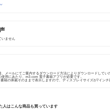
に戻りたい」と訴えているのに…
を避けたいと考えてしまうのはなぜ？
ほかの部署に押しつけようとしているのでは…
してきているのに，離床センサーを使い続けていいの？
たくさんの人がいる外来の待合室で，プライバシーにかか
監視されているみたい」といやがっているのに…
を質問していいの？
を優先して，最期が近い終末期高齢者の望みに向き合わないままでいい
高齢者だから恥ずかしくないわけじゃないのに…
介護の負担が大きいとわかっているのに家族の意向を確認
と願う人に会えないまま亡くなるかもしれないのに…
声
ま自宅退院の方針を決めたけれど，それで大丈夫？
が優先されて療養の場が決定されていいの？
本人の意思は明確であるけれど…
ていません
向を聞き取っているのに…
在宅看取りの方針を決めるにあたって，家族について理解
だろうか？
やそうと全介助することが患者のためになるの？
本人の希望をかなえようとしたのだけれど…
ければ自分で食べられる人なのに…
延命治療を希望していない高齢のALS患者が状態悪化で搬
きたとき，救急外来でできることはあるの？
身体拘束
「延命治療はしなくていい」と表明していた人だけれど…
止の身体拘束が継続されていることに，誰も疑問を抱かないの？
そのほかの想定される場面
ずしてほしいと希望しているのに…
清潔保持のため，シャワー浴を断る高齢者の意思を受け入
後、メールにてご案内するダウンロード方法によりダウンロードしてい
自分で更衣できる高齢者にも介助するよう指導される
状態だからと薬で眠らせたけれど，これって薬物による拘束じゃないの
使用にあたり、m3.com 電子書籍アプリが必要です。
食品の持ち込みや取り置きが禁止されているため，好みの
版は、書籍の体裁そのままで表示しますので、ディスプレイサイズが7イン
ってしまっているのに…
食べてもらえず栄養状態が改善しない
医療者の意向で退院後のサービスが決定される
しないことを強制できるの？
高齢者が希望するからと，看護師にとって楽なケアを選択
歩けるし，行動せずにはいられない人なのに…
家族の要望により，自己摂取できる高齢者に全介助してい
 高齢者本人の価値・自尊心を低めるスタッフの態度
入院時に身体拘束具を準備し，前もって家族に拘束の同意
いる
た人はこんな商品も買っています
ない高齢者に声もかけずに処置やケアをしてしまうのはどうして？