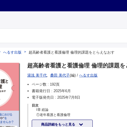
へるす出版
超高齢者看護と看護倫理 倫理的課題をとらえなおす
超高齢者看護と看護倫理 倫理的課題を
湯浅 美千代
,
桑田 美代子
(編)
/
へるす出版
ページ数 :
192頁
書籍発行日 :
2025年6月
電子版発売日 :
2025年7月8日
目次
Ⅰ章 総論
①老年看護と看護倫理
高齢者に対する認識と倫理的課題
商品詳細をもっと見る
さまざまな老年看護の場に生じやすい倫理的課題