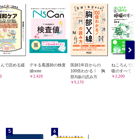
使用を検
かけてい
内に連れ
ろう？
伝えられ
ど，任せられない。どうしたらいいの？
ろんで読める緩
デキる看護師の検査
医師1年目からの
ねころんで読
ていない
ア
値note
100倍わかる！ 胸
吸のすべて
0
￥2,420
￥2,200
部X線の読み方
る
￥5,170
処置を希
いという
胃瘻造設
設が進め
から施設
5
6