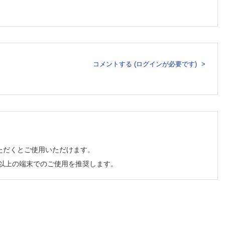
わること
の？
しないま
コメントする (ログインが必要です)
していた
送されて
れない
ただくとご使用いただけます。
？
食べ物を
チ以上の端末でのご使用を推奨します。
する
る
を求めて