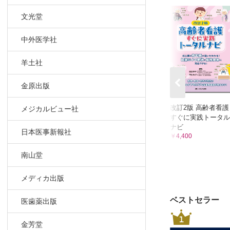
反応がな
文光堂
親しみを込
ケアがス
中外医学社
高齢者の身
自分だっ
羊土社
配偶者の死
認知症に
金原出版
認知機能が
改訂2版 高齢者看護
メジカルビュー社
インスリ
すぐに実践トータル
倫理的課題4
ナビ
日本医事新報社
高齢者が理
￥4,400
救急治療
南山堂
高齢者が痛
認知症が
メディカ出版
家族と主治
高齢者と
ベストセラー
医歯薬出版
家族から突
1
金芳堂
終末期と