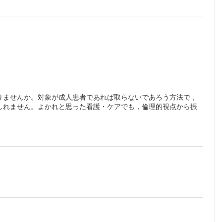
問を抱か
物による
の態度
まうのは
りませんか。対象が成人患者であれば取らないであろう方法で，
しれません。よかれと思った看護・ケアでも，倫理的視点から振
ならない
けに，またその手引きに，本書をぜひお役立てください。
ったとしても自己管理できるようになっています。いまや前期高
老年期の特徴をもつ看護の対象であるととらえ，事例の分析や振
れていく
いは認知症の人に対する偏見や差別意識に基づく対応をしてしま
ば幸いです。
る。本人
に…
が行われ