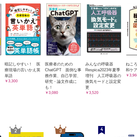
超高齢者の行動により同室者に不利益があるからと，薬物
い人へのコミュニケーションも意味があるのに…
討している
危険だからと自由に出ていけないように自室に外から鍵を
めて愛称で呼ぶことを，なぜ注意されなければならないの？
る
ムーズに進んでいるのに…
ナースコールが鳴っても対応せず，スタッフステーション
なりが整わないまま，ほかの人のいる場所に連れていくのはどうしてだ
てこられたまま放置されてよいのだろうか？
希望がかなわない高齢者から怒られ理不尽に思う
たらいやだろうに…
食事の後，衣服が汚れていてもそのままにしている
別を本人に伝えないのは誰のため？
高齢者にがんの告知をしないよう家族が要望する
なって忘れてしまうことがあっても…
人の役に立ちたいという高齢者のニーズを満たしていない
高齢者の状況を考慮した対応ではないことをその看護師に
低下してきた人が「自分でできる」と言っている。本人に任せたいけれ
ない
暗記しやすい！ 医
医療者のための
みんなの呼吸器
ねこ
ン治療を行う糖尿病の自己管理には危険が伴うのに…
看護師の感情が先立ち，高齢者の状況を考慮した対応をし
療現場の言いかえ英
ChatGPT 面倒な事
Respica2023年夏季
和ケ
認知症の超高齢者に鎮痛薬が処方されない
 高齢者個々に適した医療・ケア提供への努力が行われていない
￥3,96
単語
務作業、自己学習、
増刊 人工呼吸器の
安全な血液透析実施のために，毎回身体拘束が行われてい
解できるように説明しないまま，治療を進めていいの？
￥3,300
研究・論文作成に
換気モードと設定変
脳死状態となった超高齢者に対し，家族が延命治療・救命
も！
更
の場だからこそ…
望している
￥3,080
￥3,520
家族の気持ちに配慮するために，在宅で終末期を過ごした
みを訴えているのに治療・処置の方法を見直さなくていいの？
高齢者の望みがかなえられない
あり判断力が低下しているからこそ…
家族の同意によって，認知症の高齢者の意思を考慮せずに
が進められている
医だけで透析導入を決めてしまっていいの？
運動性失語の高齢者の意思を把握する努力をせずに胃瘻造
はいえ，自分で判断できる人なのに…
られている
然「透析中止」の意向が伝えられたけれど，本当にそれでいいの？
家族も超高齢者自身も在宅療養の意向があるのに，主治医
4
2
3
入所を勧められる
はいえない状態なのに…