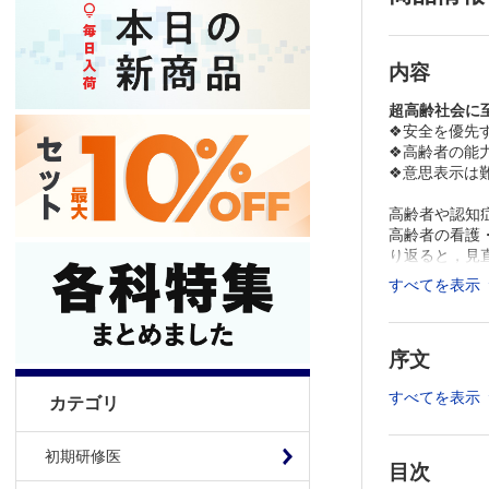
内容
超高齢社会に
❖安全を優先
❖高齢者の能
❖意思表示は
高齢者や認知
高齢者の看護
り返ると，見
医学的対応に
すべてを表示
日本の高齢者
齢者は成人後
り返りを行い
序文
超高齢社会で
っていないか
すべてを表示
カテゴリ
初期研修医
目次