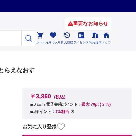
重要なお知らせ






カート
お気に入り
購入履歴
ライセンス
利用端末
トップ
とらえなおす
￥3,850
(税込)
m3.com 電子書籍ポイント：
最大 70pt (
2
%)
m3ポイント：
1%相当
お気に入り登録