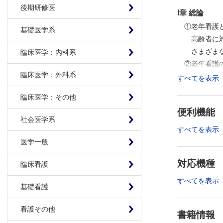
後期研修医
Ⅰ章 総論
①老年看護
基礎医学系
高齢者に
さまざま
臨床医学：内科系
②老年看護
臨床医学：外科系
高齢者の
すべてを表示
意思決定
臨床医学：その他
老年看護
便利機能
③倫理的実
社会医学系
倫理的感
すべてを表示
超高齢者
医学一般
倫理的課
対応機種
臨床看護
Ⅱ章 超高齢
※本書掲
すべてを表示
基礎看護
※事例内
倫理的課題1
看護その他
書籍情報
夜間に眠れ