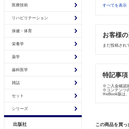
「ベッド
医療技術
すべてを表示
症状が改善
本人も「
リハビリテーション
病院の規則
保健・体育
会いたい
お客様の
家族の意向
栄養学
まだ投稿され
本人の意
摂取量を増
薬学
時間をか
倫理的課題2 
歯科医学
特記事項
自己抜去防
本人はは
雑誌
※ご入金確認
深夜，不穏
※コンテンツの
※eBook
セット
昼間も眠
1人で行動
シリーズ
1人でも
倫理的課題3
出版社
この商品を買っ
一見反応が