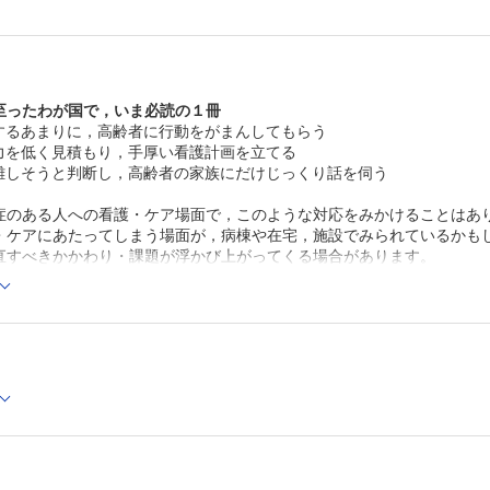
倫理的課題2 身体拘束
自己抜去防止の身体拘束が継続されていることに，誰も疑
ないの？
本人ははずしてほしいと希望しているのに…
深夜，不穏状態だからと薬で眠らせたけれど，これって薬
至ったわが国で，いま必読の１冊
拘束じゃないの？
するあまりに，高齢者に行動をがまんしてもらう
昼間も眠ってしまっているのに…
力を低く見積もり，手厚い看護計画を立てる
1人で行動しないことを強制できるの？
1人でも歩けるし，行動せずにはいられない人なのに…
難しそうと判断し，高齢者の家族にだけじっくり話を伺う
倫理的課題3 高齢者本人の価値・自尊心を低めるスタッフ
一見反応がない高齢者に声もかけずに処置やケアをしてし
症のある人への看護・ケア場面で，このような対応をみかけることはあ
どうして？
・ケアにあたってしまう場面が，病棟や在宅，施設でみられているかも
反応がない人へのコミュニケーションも意味があるのに…
直すべきかかわり・課題が浮かび上がってくる場合があります。
親しみを込めて愛称で呼ぶことを，なぜ注意されなければ
限らない，日々のケアにみられる日常倫理をとらえなおす。そのきっか
の？
の心身機能は向上しています。また疾病の治療効果は高まり，疾病があ
ケアがスムーズに進んでいるのに…
期といえなくもないでしょう。そこで本書では，85歳以上の超高齢者を
高齢者の身なりが整わないまま，ほかの人のいる場所に連
ました。
のはどうしてだろう？
の看護・ケア場面に際して，エイジズム（年齢による差別意識），ある
自分だったらいやだろうに…
，本書をご参考に，ぜひ振り返ってっっっっっっっっｗみていただけれ
配偶者の死別を本人に伝えないのは誰のため？
認知症になって忘れてしまうことがあっても…
認知機能が低下してきた人が「自分でできる」と言ってい
に任せたいけれど，任せられない。どうしたらいいの？
インスリン治療を行う糖尿病の自己管理には危険が伴うの
倫理的課題4 高齢者個々に適した医療・ケア提供への努力