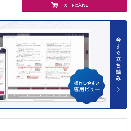
めの基礎
カートに入れる
て
しておく
いいの？
向き合わ
に…
？