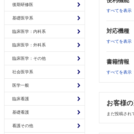
便利機能
がん・感
後期研修医
5 上部消
すべてを表示
大阪国際
基礎医学系
6 泌尿生
対応機種
倉敷中央病
臨床医学：内科系
7 骨性骨
すべてを表示
臨床医学：外科系
日本医科
8 腹膜播
臨床医学：その他
福井大学
書籍情報
消化器外科手
社会医学系
すべてを表示
膵頭部癌に
金沢大学
医学一般
消化器外科Speci
臨床看護
お客様の
手術支援ロボ
国立がん
基礎看護
まだ投稿され
症例報告
看護その他
直腸癌穿孔
福岡記念