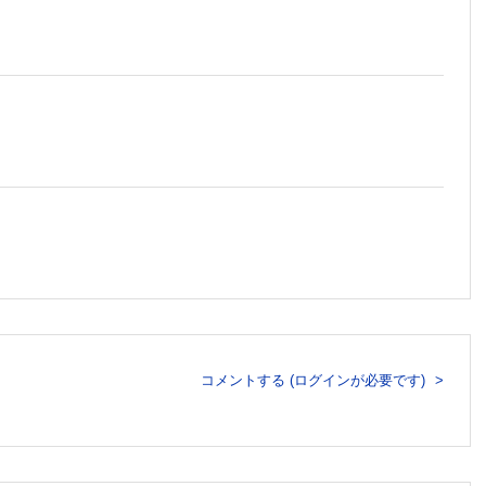
経叢を温存した上腸間膜動脈周囲全周リンパ節郭清
コメントする (ログインが必要です)