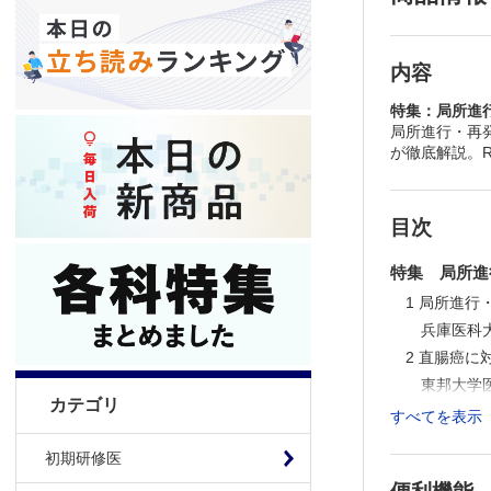
内容
特集：局所進
局所進行・再
が徹底解説。
目次
特集 局所進
1 局所進
兵庫医科
2 直腸癌
東邦大学
カテゴリ
3 大腸癌
すべてを表示
名古屋市
初期研修医
4 直腸癌