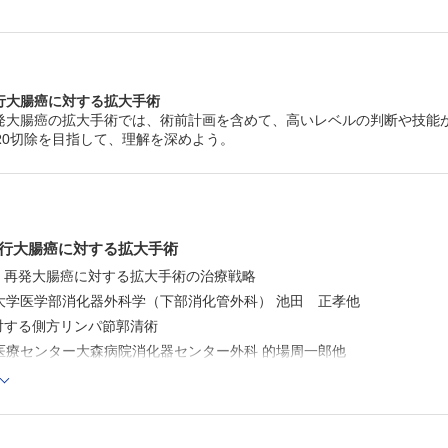
第125回日本外科学会に参加して思う“人生”─ 若手医師に
会参加の意義と心構え ─
東都春日部病院 木村 理
行大腸癌に対する拡大手術
発大腸癌の拡大手術では、術前計画を含めて、高いレベルの判断や技能
R0切除を目指して、理解を深めよう。
行大腸癌に対する拡大手術
行・再発大腸癌に対する拡大手術の治療戦略
大学医学部消化器外科学（下部消化管外科） 池田 正孝他
に対する側方リンパ節郭清術
医療センター大森病院消化器センター外科 的場周一郎他
に対する大動脈周囲リンパ節郭清術
立大学大学院医学研究科消化器外科学 山川 雄士
に対する鼠径リンパ節郭清術