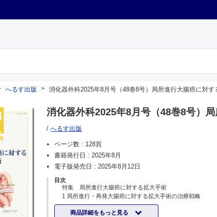
へるす出版
消化器外科2025年8月号（48巻8号）局所進行大腸癌に対
消化器外科2025年8月号（48巻8号
/
へるす出版
ページ数 :
128頁
書籍発行日 :
2025年8月
電子版発売日 :
2025年8月12日
目次
特集 局所進行大腸癌に対する拡大手術
1 局所進行・再発大腸癌に対する拡大手術の治療戦略
兵庫医科大学医学部消化器外科学（下部消化管外科） 池田
商品詳細をもっと見る
他