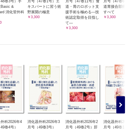
48巻3号）手
月号（47巻1号）エ
月号（47巻11号）食
月号（47巻6
asic &
キスパートに習う術
道・胃のロボット支
道胃接合部癌
dard 消化管外科
野展開の極意
援手術を極める―技
すべて
￥3,300
￥3,300
術認定取得を目指し
0
て―
￥3,300
外科2026年4
消化器外科2026年3
消化器外科2026年2
消化器外科202
49巻4号）
月号（49巻3号）
月号（49巻2号）肝
月号（49巻1