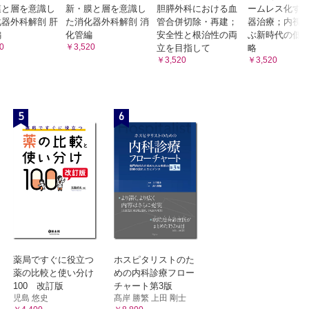
膜と層を意識し
新・膜と層を意識し
胆膵外科における血
ームレス化す
器外科解剖 肝
た消化器外科解剖 消
管合併切除・再建；
器治療；内視
編
化管編
安全性と根治性の両
ぶ新時代の低
0
￥3,520
立を目指して
略
￥3,520
￥3,520
5
6
薬局ですぐに役立つ
ホスピタリストのた
薬の比較と使い分け
めの内科診療フロー
100 改訂版
チャート第3版
児島 悠史
髙岸 勝繁 上田 剛士