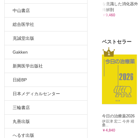
を意識した消化器外
科解剖
中山書店
￥9,460
総合医学社
克誠堂出版
ベストセラー
Gakken
1
新興医学出版社
日経BP
日本メディカルセンター
三輪書店
今日の治療薬2026
丸善出版
伊豆津 宏二 今井 靖
桑...
￥4,840
へるす出版