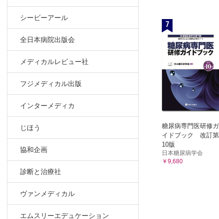
シービーアール
7
全日本病院出版会
メディカルレビュー社
フジメディカル出版
インターメディカ
糖尿病専門医研修ガ
じほう
イドブック 改訂第
10版
協和企画
日本糖尿病学会
￥9,680
診断と治療社
ヴァンメディカル
エムスリーエデュケーション