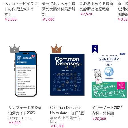
ペレコ・手術イラス
知っておくべき！最
部救急をめぐる最新
新・
トの作成法教えま
新の大腸外科局所解
の診断と治療戦略
た消化
￥3,520
す！
剖
胆膵
￥3,300
￥3,080
￥3,52
4
2
3
サンフォード感染症
Common Diseases
イヤーノート2027
治療ガイド2026
Up to date 改訂2版
内科・外科編
Henry F. Cham...
板金 広 上田 剛士 矢
￥30,360
吹...
￥4,840
￥13,200