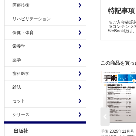
医療技術
特記事項
第125回日
東都春日部
リハビリテーション
※ご入金確認
※コンテンツの
※eBook
保健・体育
栄養学
薬学
この商品を買っ
歯科医学
雑誌
セット
シリーズ
出版社
手術 2025年11月号