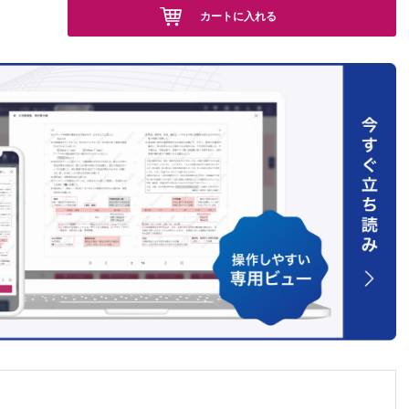
カートに入れる
一郎他
樹他
療戦略
洋他
切除術；
パ節郭清
他
力・期待
外科 長