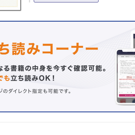
2 直腸癌に対する側方リンパ節郭清術
東邦大学医療センター大森病院消化器センター外科 的場周
3 大腸癌に対する大動脈周囲リンパ節郭清術
名古屋市立大学大学院医学研究科消化器外科学 山川 雄士
4 直腸癌に対する鼠径リンパ節郭清術
がん・感染症センター都立駒込病院外科（大腸） 加藤 博
5 上部消化管浸潤を伴う局所進行結腸癌に対する外科的治
大阪国際がんセンター消化器外科 森 良太他
6 泌尿生殖器系臓器への浸潤をきたす大腸癌に対する手術
倉敷中央病院外科 横田 満他
7 骨性骨盤壁合併切除を伴う大腸癌手術
日本医科大学付属病院消化器外科 横山 康行他
8 腹膜播種を伴う大腸癌に対する手術
福井大学医学部医学科器官制御医学講座外科学⑴ 森川 充
消化器外科手術アトラス
膵頭部癌に対する系統的リンパ節郭清を伴う膵頭十二指腸
上腸間膜動脈神経叢を温存した上腸間膜動脈周囲全周リン
金沢大学医薬保健研究域医学系肝胆膵・移植外科学 牧野 勇
消化器外科Special Lectures
手術支援ロボットANSUR サージカルユニットの特徴・魅
国立がん研究センター東病院医療機器開発推進部門/同大腸
谷川 寛他
症例報告
直腸癌穿孔による広範な膿瘍形成に伴う尿瘻の一例
福岡記念病院消化器外科 眞田 雄市他