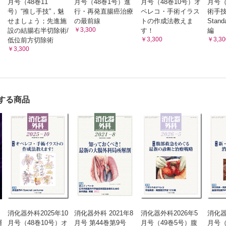
月号（48巻11
月号（48巻1号）進
月号（48巻10号）オ
月号（
号）“推し手技”，魅
行・再発直腸癌治療
ペレコ・手術イラス
術手技B
せましょう；先進施
の最前線
トの作成法教えま
Stan
￥3,300
】
設の結腸右半切除術/
す！
編
￥3,300
￥3,30
低位前方切除術
￥3,300
する商品
消化器外科2025年10
消化器外科 2021年8
消化器外科2026年5
消化器
層
月号（48巻10号）オ
月号 第44巻第9号
月号（49巻5号）腹
月号（