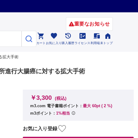
重要なお知らせ






カート
お気に入り
購入履歴
ライセンス
利用端末
トップ
する拡大手術
）局所進行大腸癌に対する拡大手術
￥3,300
(税込)
m3.com 電子書籍ポイント：
最大 60pt (
2
%)
m3ポイント：
1%相当
お気に入り登録
 正孝