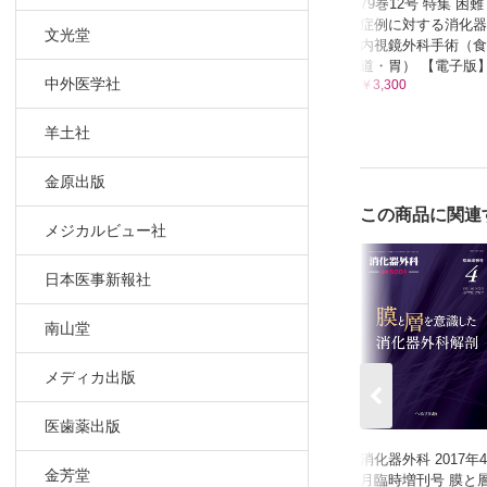
79巻12号 特集 困難
症例に対する消化器
文光堂
内視鏡外科手術（食
道・胃） 【電子版
中外医学社
￥3,300
羊土社
金原出版
この商品に関連
メジカルビュー社
日本医事新報社
南山堂
メディカ出版
医歯薬出版
消化器外科 2017年4
金芳堂
月臨時増刊号 膜と