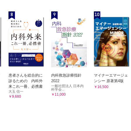
8
9
10
患者さんを総合的に
内科救急診療指針
マイナーエマージェ
診るための 内科外
2022
ンシー 原著第4版
一般社団法人 日本内
来これ一冊、必携書
￥16,500
科学会...
大玉 信一
￥11,000
￥9,680