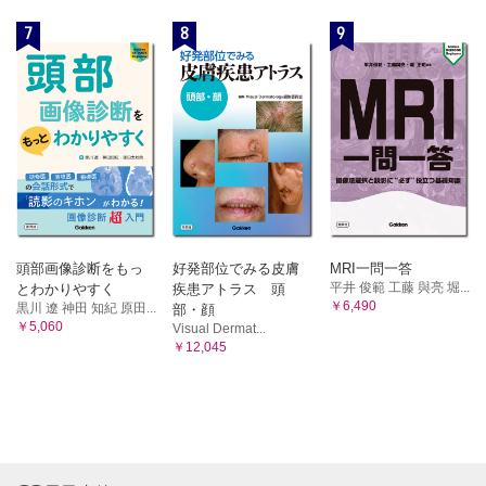
7
8
9
頭部画像診断をもっ
好発部位でみる皮膚
MRI一問一答
平井 俊範 工藤 與亮 堀...
とわかりやすく
疾患アトラス 頭
￥6,490
黒川 遼 神田 知紀 原田...
部・顔
￥5,060
Visual Dermat...
￥12,045