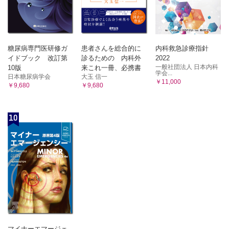
l．先天性血管拡張性大理石様皮斑
m．色素血管母斑症
n．神経線維腫症1型
o．結節性硬化症
糖尿病専門医研修ガ
患者さんを総合的に
内科救急診療指針
p．色素失調症
イドブック 改訂第
診るための 内科外
2022
14．色素異常症
一般社団法人 日本内科
10版
来これ一冊、必携書
a．色素脱失が主体
学会...
日本糖尿病学会
大玉 信一
￥11,000
1）眼皮膚白皮症
￥9,680
￥9,680
2）尋常性白斑
3）まだら症
10
4）Sutton母斑
5）脱色素性母斑
b．色素増強が主体
1）雀卵斑
2）遺伝性対側性色素異常症
3）McCune-Albright症候群
4）色素異常性固定紅斑
15．形成異常
a．無汗性/低汗性外胚葉形成不全症
b．先天性皮膚欠損症
マイナーエマージェ