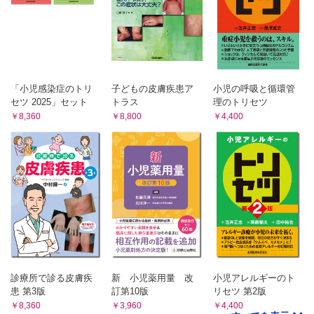
a．多形滲出性紅斑
7）魚鱗癬症候群
b．掌蹠角化症
b．結節性紅斑
c．毛孔性角化症
c．紅皮症
12．炎症性角化症
5．膠原病とその類症
a．尋常性乾癬
a．全身性エリテマトーデス
b．膿疱性乾癬（汎発型）
1）新生児エリテマトーデス
c．苔癬状粃糠疹
「小児感染症のトリ
子どもの皮膚疾患ア
小児の呼吸と循環管
d．急性痘瘡状苔癬状粃糠疹（PLEVA）
2）小児の全身性エリテマトーデス
セツ 2025」セット
トラス
理のトリセツ
13．母斑・母斑症など
￥8,360
￥8,800
￥4,400
b．皮膚筋炎
a．扁平母斑
c．強皮症
b．先天性色素性母斑
1）全身性強皮症
c．神経皮膚黒色症
d．Spitz母斑
2）限局性強皮症
e．蒙古斑・異所性蒙古斑
d．Sjögren症候群
f．青色母斑
e．若年性特発性関節炎
g．表皮母斑
6．血管炎
h．脂腺母斑（類器官母斑）
a．IgA血管炎（アナフィラクトイド紫斑病）
i．乳児血管腫
j．サーモンパッチ・Unna母斑
b．川崎病
k．毛細血管奇形・脈管奇形関連症候群
c．Behçet病
l．先天性血管拡張性大理石様皮斑
7．物理的皮膚障害
m．色素血管母斑症
診療所で診る皮膚疾
新 小児薬用量 改
小児アレルギーのト
a．凍瘡（しもやけ）
n．神経線維腫症1型
患 第3版
訂第10版
リセツ 第2版
o．結節性硬化症
b．熱傷
￥8,360
￥3,960
￥4,400
p．色素失調症