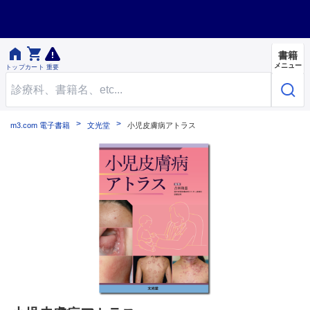


書籍
メニュー
トップ
カート
重要
m3.com 電子書籍
文光堂
小児皮膚病アトラス