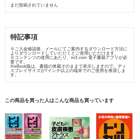
c．Behçet病
まだ投稿されていません
③尖圭コンジローマ
7．物理的皮膚障害
2）伝染性軟属腫（水イボ）
a．凍瘡（しもやけ）
3）水痘
b．熱傷
8．光線性皮膚疾患
4）帯状疱疹
a．日光皮膚炎・日焼け
5）単純性疱疹
特記事項
b．種痘様水疱症
6）Kaposi水痘様発疹症
c．ポルフィリン症
7）伝染性紅斑
※ご入金確認後、メールにてご案内するダウンロード方法に
d．色素性乾皮症
よりダウンロードしていただくとご使用いただけます。
8）手足口病
9．薬疹
※コンテンツの使用にあたり、m3.com 電子書籍アプリが必
a．播種状紅斑丘疹型薬疹
9）Gianotti-Crosti症候群
要です。
b．固定薬疹型
※eBook版は、書籍の体裁そのままで表示しますので、ディ
10）突発性発疹
スプレイサイズが7インチ以上の端末でのご使用を推奨しま
c．Stevens-Johnson症候群・中毒性表皮壊死症
す。
d．昆虫などによる皮膚炎
d．その他の薬疹
1）疥癬
10．水疱症
a．先天性表皮水疱症
2）虫刺症・毛虫皮膚炎
b．自己免疫性水疱症
3．蕁麻疹
11．角化症
この商品を買った人はこんな商品も買っています
a．蕁麻疹
a．魚鱗癬
b．肥満細胞症
1）尋常性魚鱗癬
c．血管性浮腫
2）X連鎖性魚鱗癬
3）道化師様魚鱗癬
d．ストロフルス
4）葉状魚鱗癬
e．自己炎症症候群
5）先天性魚鱗癬様紅皮症
4．紅斑・紅皮症
6）表皮融解性魚鱗癬