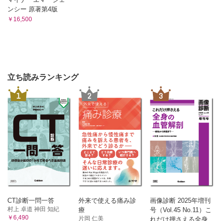
c．肥厚性皮膚骨膜症
ンシー 原著第4版
16．腫瘍性疾患
￥16,500
a．若年性黄色肉芽腫
b．Langerhans細胞組織球症
c．白血病
d．リンパ腫
e．神経芽腫
立ち読みランキング
f．移植片対宿主病（GVHD）
17．付属器疾患
1
2
3
a．汗腺の疾患
1）汗疹
b．脂腺の疾患
1）尋常性痤瘡
2）酒さ様皮膚炎
c．毛髪疾患
1）円形脱毛症
2）トリコチロマニア
3）先天性脱毛症・先天性毛髪異常
d．爪の形態異常
CT診断一問一答
外来で使える痛み診
画像診断 2025年増刊
1）ばち状指
村上 卓道 神田 知紀
療
号（Vol.45 No.11）こ
￥6,490
2）匙状爪
片岡 仁美
れだけ押さえる全身