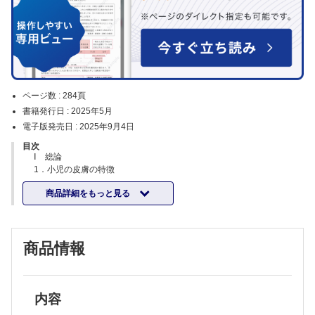
ページ数 :
284頁
書籍発行日 :
2025年5月
電子版発売日 :
2025年9月4日
目次
Ⅰ 総論
1．小児の皮膚の特徴
2．小児の皮疹の診察方法
商品詳細をもっと見る
Ⅱ 各論：疾患別皮膚のみかた
1．湿疹・皮膚炎
a．アトピー性皮膚炎
1）乳児期
商品情報
2）小児期（幼児期・学童期）
b．接触皮膚炎
c．おむつ皮膚炎
d．乳児脂漏性皮膚炎
e．自家感作性皮膚炎
内容
2．感染症