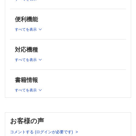
1）乳児期
1）疥癬
2）小児期（幼児期・学童期）
2）虫刺症・毛虫皮膚炎
3．蕁麻疹
b．接触皮膚炎
便利機能
a．蕁麻疹
c．おむつ皮膚炎
b．肥満細胞症
d．乳児脂漏性皮膚炎
すべてを表示
c．血管性浮腫
e．自家感作性皮膚炎
d．ストロフルス
e．自己炎症症候群
2．感染症
4．紅斑・紅皮症
対応機種
a．細菌感染症
a．多形滲出性紅斑
1）伝染性膿痂疹
b．結節性紅斑
すべてを表示
2）癤・癤腫症
c．紅皮症
3）乳児多発性汗腺膿瘍（あせものより）
5．膠原病とその類症
a．全身性エリテマトーデス
4）ブドウ球菌性熱傷様皮膚症候群
書籍情報
1）新生児エリテマトーデス
b．真菌感染症
2）小児の全身性エリテマトーデス
1）白癬
すべてを表示
b．皮膚筋炎
2）カンジダ症
c．強皮症
1）全身性強皮症
3）癜風
2）限局性強皮症
4）マラセチア毛包炎
d．Sjögren症候群
c．ウイルス感染症
e．若年性特発性関節炎
お客様の声
1）疣贅（イボ）
6．血管炎
①尋常性疣贅
a．IgA血管炎（アナフィラクトイド紫斑病）
コメントする (ログインが必要です)
b．川崎病
②扁平疣贅