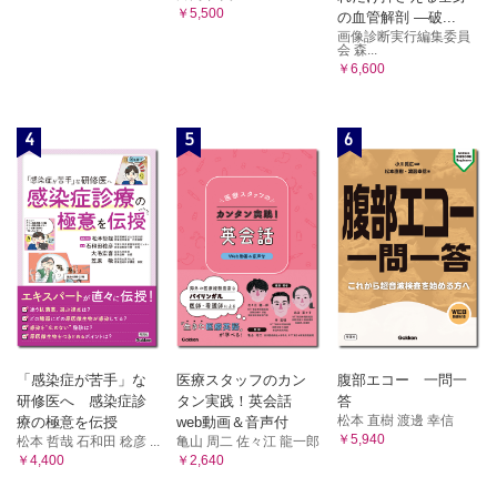
￥5,500
の血管解剖 ―破...
3）爪甲肥厚症
画像診断実行編集委員
4）陥入爪
会 森...
￥6,600
索引
4
5
6
「感染症が苦手」な
医療スタッフのカン
腹部エコー 一問一
研修医へ 感染症診
タン実践！英会話
答
松本 直樹 渡邊 幸信
療の極意を伝授
web動画＆音声付
￥5,940
松本 哲哉 石和田 稔彦 ...
亀山 周二 佐々江 龍一郎
￥4,400
￥2,640