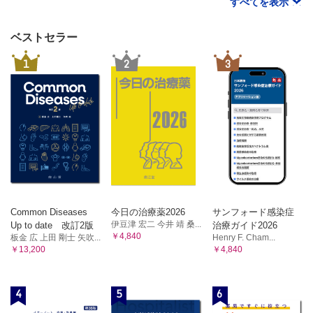
すべてを表示
8．光線性皮膚疾患
14．色素異常症
a．日光皮膚炎・日焼け
a．色素脱失が主体
b．種痘様水疱症
ベストセラー
1）眼皮膚白皮症
c．ポルフィリン症
2）尋常性白斑
1
2
3
3）まだら症
d．色素性乾皮症
4）Sutton母斑
9．薬疹
5）脱色素性母斑
a．播種状紅斑丘疹型薬疹
b．色素増強が主体
b．固定薬疹型
1）雀卵斑
2）遺伝性対側性色素異常症
c．Stevens-Johnson症候群・中毒性表皮壊死症
3）McCune-Albright症候群
d．その他の薬疹
4）色素異常性固定紅斑
10．水疱症
15．形成異常
a．先天性表皮水疱症
a．無汗性/低汗性外胚葉形成不全症
b．自己免疫性水疱症
b．先天性皮膚欠損症
c．肥厚性皮膚骨膜症
11．角化症
Common Diseases
今日の治療薬2026
サンフォード感染症
16．腫瘍性疾患
a．魚鱗癬
伊豆津 宏二 今井 靖 桑...
Up to date 改訂2版
治療ガイド2026
a．若年性黄色肉芽腫
1）尋常性魚鱗癬
￥4,840
板金 広 上田 剛士 矢吹...
Henry F. Cham...
b．Langerhans細胞組織球症
2）X連鎖性魚鱗癬
￥13,200
￥4,840
c．白血病
d．リンパ腫
3）道化師様魚鱗癬
e．神経芽腫
4）葉状魚鱗癬
f．移植片対宿主病（GVHD）
4
5
6
5）先天性魚鱗癬様紅皮症
17．付属器疾患
6）表皮融解性魚鱗癬