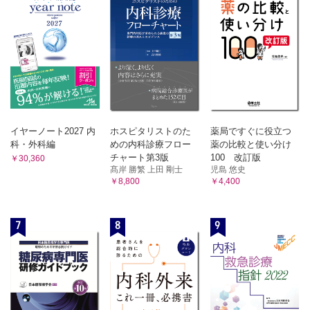
a．汗腺の疾患
7）魚鱗癬症候群
1）汗疹
b．脂腺の疾患
b．掌蹠角化症
1）尋常性痤瘡
c．毛孔性角化症
2）酒さ様皮膚炎
12．炎症性角化症
c．毛髪疾患
a．尋常性乾癬
1）円形脱毛症
2）トリコチロマニア
b．膿疱性乾癬（汎発型）
3）先天性脱毛症・先天性毛髪異常
c．苔癬状粃糠疹
d．爪の形態異常
d．急性痘瘡状苔癬状粃糠疹（PLEVA）
1）ばち状指
イヤーノート2027 内
ホスピタリストのた
薬局ですぐに役立つ
13．母斑・母斑症など
2）匙状爪
科・外科編
めの内科診療フロー
薬の比較と使い分け
a．扁平母斑
3）爪甲肥厚症
チャート第3版
100 改訂版
￥30,360
4）陥入爪
b．先天性色素性母斑
髙岸 勝繁 上田 剛士
児島 悠史
c．神経皮膚黒色症
￥8,800
￥4,400
索引
d．Spitz母斑
e．蒙古斑・異所性蒙古斑
7
8
9
f．青色母斑
g．表皮母斑
h．脂腺母斑（類器官母斑）
i．乳児血管腫
j．サーモンパッチ・Unna母斑
k．毛細血管奇形・脈管奇形関連症候群