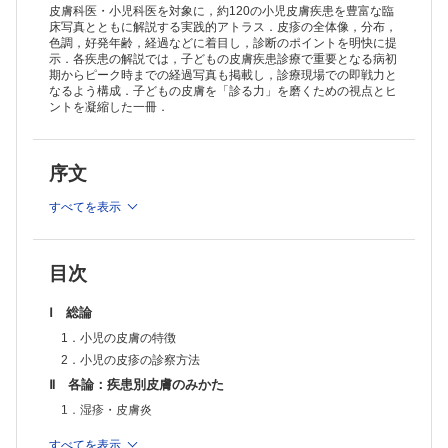
a．細菌感染症
皮膚科医・小児科医を対象に，約120の小児皮膚疾患を豊富な臨
1）伝染性膿痂疹
床写真とともに解説する実践的アトラス．皮疹の全体像，分布，
色調，好発年齢，経過などに着目し，診断のポイントを明快に提
2）癤・癤腫症
示．各疾患の解説では，子どもの皮膚疾患診療で重要となる病初
3）乳児多発性汗腺膿瘍（あせものより）
期からピーク時までの経過写真も掲載し，診療現場での即戦力と
4）ブドウ球菌性熱傷様皮膚症候群
なるよう構成．子どもの皮膚を「診る力」を磨くための視点とヒ
b．真菌感染症
ントを凝縮した一冊．
1）白癬
2）カンジダ症
3）癜風
序文
4）マラセチア毛包炎
c．ウイルス感染症
1）疣贅（イボ）
すべてを表示
①尋常性疣贅
②扁平疣贅
③尖圭コンジローマ
目次
2）伝染性軟属腫（水イボ）
3）水痘
Ⅰ 総論
4）帯状疱疹
5）単純性疱疹
1．小児の皮膚の特徴
6）Kaposi水痘様発疹症
2．小児の皮疹の診察方法
7）伝染性紅斑
Ⅱ 各論：疾患別皮膚のみかた
8）手足口病
9）Gianotti-Crosti症候群
1．湿疹・皮膚炎
10）突発性発疹
a．アトピー性皮膚炎
d．昆虫などによる皮膚炎
すべてを表示