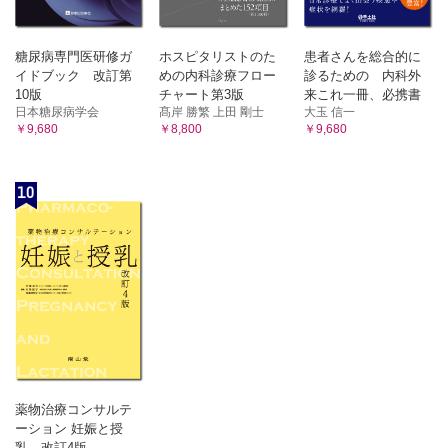
糖尿病専門医研修ガ
ホスピタリストのた
患者さんを総合的に
イドブック 改訂第
めの内科診療フロー
診るための 内科外
10版
チャート第3版
来これ一冊、必携書
日本糖尿病学会
髙岸 勝繁 上田 剛士
大玉 信一
￥9,680
￥8,800
￥9,680
10
薬物治療コンサルテ
ーション 妊娠と授
乳 改訂4版