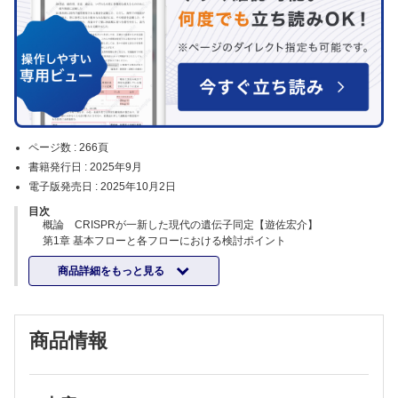
ページ数 :
266頁
書籍発行日 :
2025年9月
電子版発売日 :
2025年10月2日
目次
概論 CRISPRが一新した現代の遺伝子同定【遊佐宏介】
第1章 基本フローと各フローにおける検討ポイント
1. CRISPRスクリーニングで最も重要な「数」を理解する【遊佐宏介，
商品詳細をもっと見る
樽本雄介】
2. ゲノム編集手法～種類と選び方【佐久間哲史，永友大暉】
3. Cas9 発現マテリアルの準備【樽本雄介，遊佐宏介】
4. gRNAライブラリ：既製品と自作【樽本雄介，遊佐宏介】
商品情報
5. 変異細胞ライブラリの作製【遊佐宏介，樽本雄介】
6. 表現型アッセイ【遊佐宏介，樽本雄介】
7. NGSサンプル調製とシークエンス【遊佐宏介，樽本雄介】
8. 統計解析によるヒット遺伝子の同定【石川雅人】