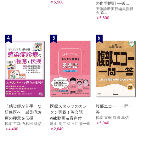
￥5,500
の血管解剖 ―破...
画像診断実行編集委員
会 森...
￥6,600
4
5
6
「感染症が苦手」な
医療スタッフのカン
腹部エコー 一問一
研修医へ 感染症診
タン実践！英会話
答
松本 直樹 渡邊 幸信
療の極意を伝授
web動画＆音声付
￥5,940
松本 哲哉 石和田 稔彦 ...
亀山 周二 佐々江 龍一郎
￥4,400
￥2,640