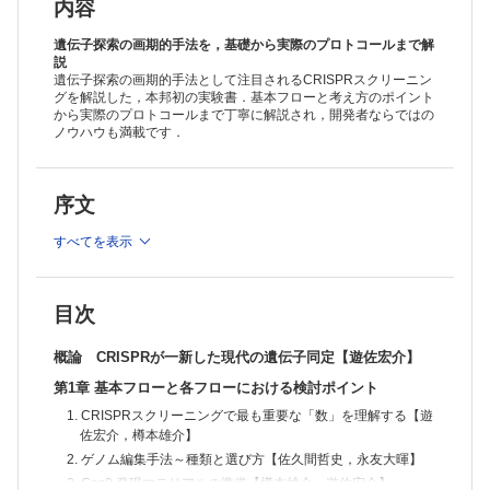
第2章 実践 基本プロトコール
内容
1. レンチウイルスの基本操作―ウイルス作製と細胞への感染【遊佐宏
介】
遺伝子探索の画期的手法を，基礎から実際のプロトコールまで解
2. Cas9レポーターアッセイ【遊佐宏介】
説
遺伝子探索の画期的手法として注目されるCRISPRスクリーニン
3. gRNAライブラリの複製【遊佐宏介】
グを解説した，本邦初の実験書．基本フローと考え方のポイント
4. フォーカスライブラリ自作と既存ライブラリ載せ替え【遊佐宏介】
から実際のプロトコールまで丁寧に解説され，開発者ならではの
5. 変異細胞ライブラリの作製とFitnessスクリーニング【遊佐宏介】
ノウハウも満載です．
6. 選択圧によるスクリーニング【遊佐宏介】
7. ソーターを使ったスクリーニング【遊佐宏介】
8. NGSライブラリ作製【遊佐宏介】
9. MAGeCKを用いたgRNAカウントデータの解析【樽本雄介，遊佐宏
序文
介】
第3章 実践 応⽤プロトコール
すべてを表示
1. 抗がん剤耐性・感受性因子の探索【仙波雄一郎，前田高宏】
2. ウイルスの増殖にかかわる宿主遺伝子の探索【牧野晶子】
3. がん免疫療法抵抗性にかかわる遺伝子の探索【伊藤能永】
目次
4. ATAC-seeによるクロマチン・アクセシビリティ制御因子の探索【宮
成悠介】
概論 CRISPRが一新した現代の遺伝子同定【遊佐宏介】
5. O-ClickFCを用いた脂質表現型スクリーニング【土谷正樹，浜地
格】
第1章 基本フローと各フローにおける検討ポイント
6. in vivoスクリーニングによる腫瘍免疫抑制因子の探索【乾 緋彩，合
1. CRISPRスクリーニングで最も重要な「数」を理解する【遊
山 進】
佐宏介，樽本雄介】
7. 精子機能を標的とするin vivo sgRNAライブラリスクリーニングの方
法論【野口勇貴，鈴木 淳】
2. ゲノム編集手法～種類と選び方【佐久間哲史，永友大暉】
第4章 発展的な活⽤事例
3. Cas9 発現マテリアルの準備【樽本雄介，遊佐宏介】