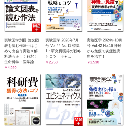
索引
実験医学別冊 論文図
実験医学 2026年7月
実験医学 2024年10月
表を読む作法～はじ
号 Vol.44 No.11 特集
号 Vol.42 No.16 神経
めて出会う実験＆解
1：研究費獲得の戦略
から免疫で炎症性疾
析法も正しく解釈！
とコツ キャ...
患を治す！
生命科学・医学論...
￥2,750
￥2,530
￥4,950