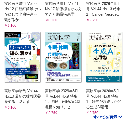
実験医学増刊 Vol.44
実験医学増刊 Vol.41
実験医学 2026年8月
No.12 口腔細菌叢はい
No.17 治療標的がみえ
号 Vol.44 No.13 特集
かにして全身疾患へ
てきた脂質疾患学
1：Cancer Neurosc...
繋がるか
￥6,160
￥2,750
￥6,160
実験医学増刊 Vol.44
実験医学 2026年6月
実験医学 2026年5月
No.10 最新の核酸医薬
号 Vol.44 No.9 特集
号 Vol.44 No.8 特集
を知る、活かす
1：冬眠・休眠の代謝
1：研究が超絶はかど
機構を知り、ヒ...
る生成AI活用...
￥6,160
￥2,750
￥2,750
すべてを表示