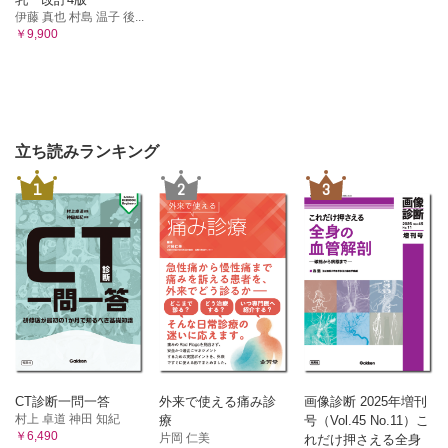
伊藤 真也 村島 温子 後...
￥9,900
立ち読みランキング
1
2
3
CT診断一問一答
外来で使える痛み診
画像診断 2025年増刊
村上 卓道 神田 知紀
療
号（Vol.45 No.11）こ
￥6,490
片岡 仁美
れだけ押さえる全身