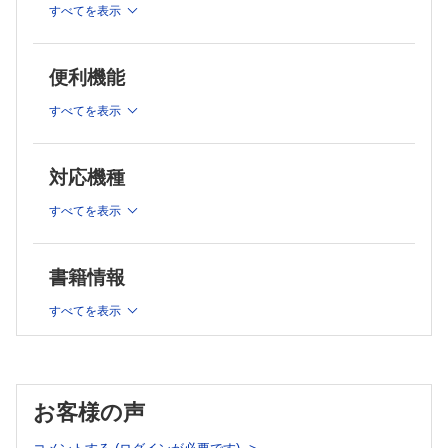
1. スキャニングとしての利用：タンパク質機能ドメインの解析【星居
すべてを表示
4. gRNAライブラリ：既製品と自作【樽本雄介，遊佐宏介】
孝之】
5. 変異細胞ライブラリの作製【遊佐宏介，樽本雄介】
2. 遺伝子間の機能的相互作用を狙ったCRISPRスクリーニング【吉永正
憲，竹内 理】
6. 表現型アッセイ【遊佐宏介，樽本雄介】
便利機能
3. アレイ型CRISPRスクリーニング【福田康二】
7. NGSサンプル調製とシークエンス【遊佐宏介，樽本雄介】
4. DepMapデータを用いたがん治療標的因子の探索【渋江 司】
8. 統計解析によるヒット遺伝子の同定【石川雅人】
すべてを表示
5. シングルセル解析とCRISPRスクリーニングの融合【樽本雄介，遊佐
第2章 実践 基本プロトコール
宏介】
1. レンチウイルスの基本操作―ウイルス作製と細胞への感染
索引
【遊佐宏介】
対応機種
2. Cas9レポーターアッセイ【遊佐宏介】
すべてを表示
3. gRNAライブラリの複製【遊佐宏介】
4. フォーカスライブラリ自作と既存ライブラリ載せ替え【遊佐
宏介】
書籍情報
5. 変異細胞ライブラリの作製とFitnessスクリーニング【遊佐
宏介】
すべてを表示
6. 選択圧によるスクリーニング【遊佐宏介】
7. ソーターを使ったスクリーニング【遊佐宏介】
8. NGSライブラリ作製【遊佐宏介】
9. MAGeCKを用いたgRNAカウントデータの解析【樽本雄介，
遊佐宏介】
お客様の声
第3章 実践 応⽤プロトコール