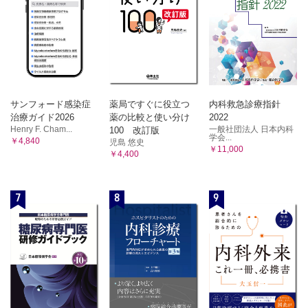
サンフォード感染症
薬局ですぐに役立つ
内科救急診療指針
治療ガイド2026
薬の比較と使い分け
2022
Henry F. Cham...
一般社団法人 日本内科
100 改訂版
学会...
￥4,840
児島 悠史
￥11,000
￥4,400
7
8
9