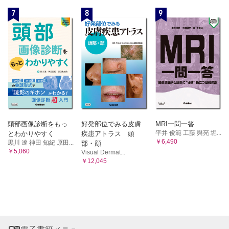
7
8
9
頭部画像診断をもっ
好発部位でみる皮膚
MRI一問一答
平井 俊範 工藤 與亮 堀...
とわかりやすく
疾患アトラス 頭
￥6,490
黒川 遼 神田 知紀 原田...
部・顔
￥5,060
Visual Dermat...
￥12,045