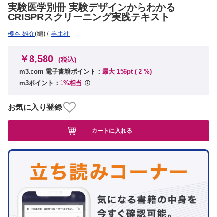
実験医学別冊 実験デザインからわかる
CRISPRスクリーニング実践テキスト
樽本 雄介
(編)
/
羊土社
￥8,580
(税込)
m3.com 電子書籍ポイント：
最大 156pt (
2
%)
m3ポイント：
1%相当
お気に入り登録
カートに入れる