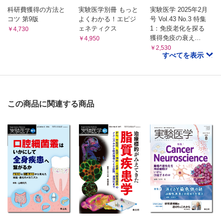
科研費獲得の方法と
実験医学別冊 もっと
実験医学 2025年2月
コツ 第9版
よくわかる！エピジ
号 Vol.43 No.3 特集
ェネティクス
1：免疫老化を探る
￥4,730
獲得免疫の衰え...
￥4,950
￥2,530
すべてを表示
この商品に関連する商品