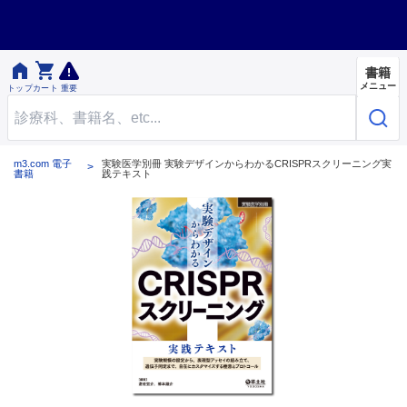


書籍
メニュー
トップ
カート
重要
m3.com 電子
実験医学別冊 実験デザインからわかるCRISPRスクリーニング実
書籍
践テキスト