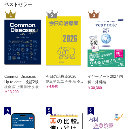
ベストセラー
1
2
3
Common Diseases
今日の治療薬2026
イヤーノート2027 内
伊豆津 宏二 今井 靖 桑...
Up to date 改訂2版
科・外科編
￥4,840
板金 広 上田 剛士 矢吹...
￥30,360
￥13,200
4
5
6