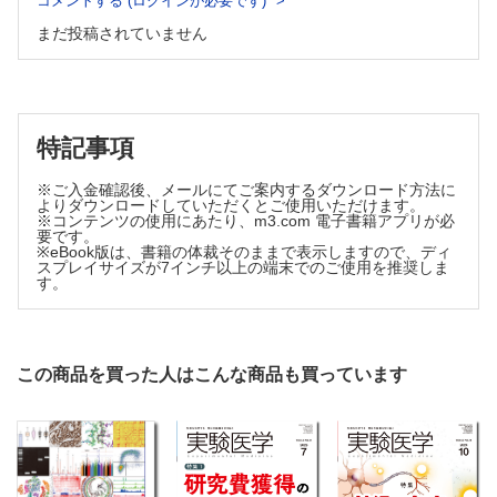
コメントする (ログインが必要です)
1. 抗がん剤耐性・感受性因子の探索【仙波雄一郎，前田高宏】
2. ウイルスの増殖にかかわる宿主遺伝子の探索【牧野晶子】
まだ投稿されていません
3. がん免疫療法抵抗性にかかわる遺伝子の探索【伊藤能永】
4. ATAC-seeによるクロマチン・アクセシビリティ制御因子の
探索【宮成悠介】
5. O-ClickFCを用いた脂質表現型スクリーニング【土谷正樹，
特記事項
浜地 格】
6. in vivoスクリーニングによる腫瘍免疫抑制因子の探索【乾
緋彩，合山 進】
※ご入金確認後、メールにてご案内するダウンロード方法に
よりダウンロードしていただくとご使用いただけます。
7. 精子機能を標的とするin vivo sgRNAライブラリスクリーニ
※コンテンツの使用にあたり、m3.com 電子書籍アプリが必
ングの方法論【野口勇貴，鈴木 淳】
要です。
※eBook版は、書籍の体裁そのままで表示しますので、ディ
第4章 発展的な活⽤事例
スプレイサイズが7インチ以上の端末でのご使用を推奨しま
す。
1. スキャニングとしての利用：タンパク質機能ドメインの解析
【星居孝之】
2. 遺伝子間の機能的相互作用を狙ったCRISPRスクリーニング
【吉永正憲，竹内 理】
この商品を買った人はこんな商品も買っています
3. アレイ型CRISPRスクリーニング【福田康二】
4. DepMapデータを用いたがん治療標的因子の探索【渋江
司】
5. シングルセル解析とCRISPRスクリーニングの融合【樽本雄
介，遊佐宏介】