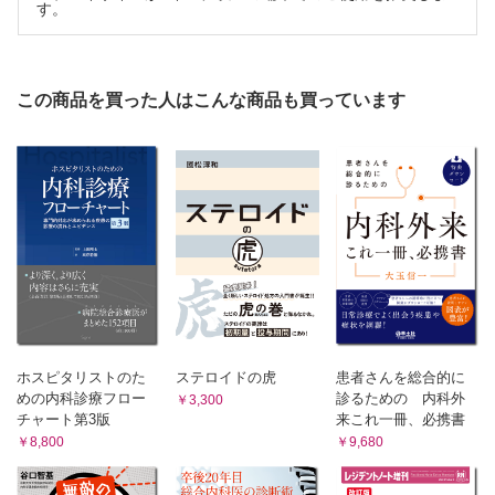
す。
応【宮地康僚】
この商品を買った人はこんな商品も買っています
ホスピタリストのた
ステロイドの虎
患者さんを総合的に
めの内科診療フロー
診るための 内科外
￥3,300
チャート第3版
来これ一冊、必携書
￥8,800
￥9,680