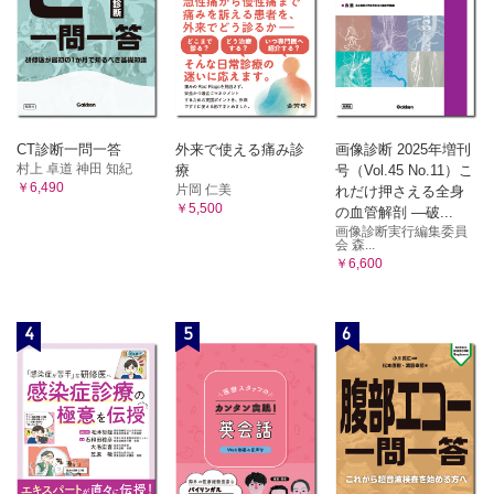
CT診断一問一答
外来で使える痛み診
画像診断 2025年増刊
村上 卓道 神田 知紀
療
号（Vol.45 No.11）こ
￥6,490
片岡 仁美
れだけ押さえる全身
￥5,500
の血管解剖 ―破...
画像診断実行編集委員
会 森...
￥6,600
4
5
6