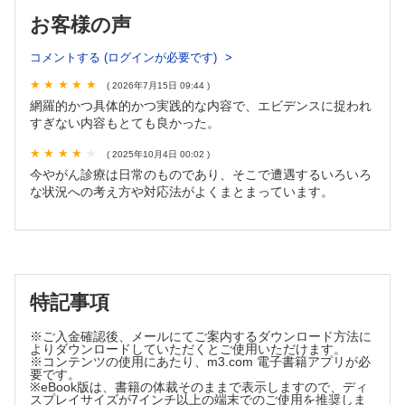
6. 腫瘍崩壊症候群【瀬口京介】
お客様の声
7. 抗がん剤治療に関連した感染症マネジメント【佐田竜一】
8. 深部静脈血栓症/肺塞栓症（DVT/PE）【銘苅康太郎】
コメントする (ログインが必要です)
9. Trousseau症候群【木村恵理】
10. 血栓性微小血管症（TMA）/播種性血管内凝固症候群
( 2026年7月15日 09:44 )
（DIC）【銘苅康太郎】
網羅的かつ具体的かつ実践的な内容で、エビデンスに捉われ
11. 免疫チェックポイント阻害薬の副作用管理【小口億人】
すぎない内容もとても良かった。
12. 間質性肺炎 非呼吸器専門医ががん診療を行う際に知って
もらいたい間質性肺炎の基本【伊藤博之】
( 2025年10月4日 00:02 )
今やがん診療は日常のものであり、そこで遭遇するいろいろ
13. がんによる消化管閉塞/胆道閉塞/尿路閉塞【板垣奈恵，仲地
な状況への考え方や対応法がよくまとまっています。
健一郎，船登智將】
14. 胸水/腹水/心嚢水【紺谷大貴】
第4章 緩和ケアと終末期の対応
1. オピオイドの使い方【大塚友貴】
2. がん疼痛に対する緩和ケア【大竹健人】
3. がん患者にかかわる医師が知っておきたい難治性疼痛の症状
特記事項
緩和【森崎貴博】
4. 終末期の対応【竹下隼人】
※ご入金確認後、メールにてご案内するダウンロード方法に
よりダウンロードしていただくとご使用いただけます。
第5章 患者・家族とのコミュニケーション
※コンテンツの使用にあたり、m3.com 電子書籍アプリが必
要です。
1. 患者・家族への寄り添い方，AYA世代も含め【宮地康僚】
※eBook版は、書籍の体裁そのままで表示しますので、ディ
2. がんの悪い知らせの伝え方と意思決定，治療拒否患者への対
スプレイサイズが7インチ以上の端末でのご使用を推奨しま