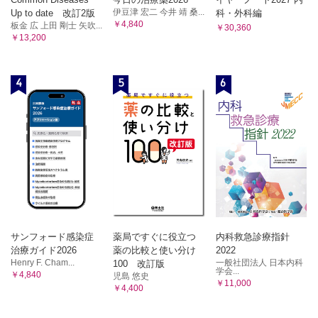
伊豆津 宏二 今井 靖 桑...
Up to date 改訂2版
科・外科編
￥4,840
板金 広 上田 剛士 矢吹...
￥30,360
￥13,200
4
5
6
サンフォード感染症
薬局ですぐに役立つ
内科救急診療指針
治療ガイド2026
薬の比較と使い分け
2022
Henry F. Cham...
一般社団法人 日本内科
100 改訂版
学会...
￥4,840
児島 悠史
￥11,000
￥4,400