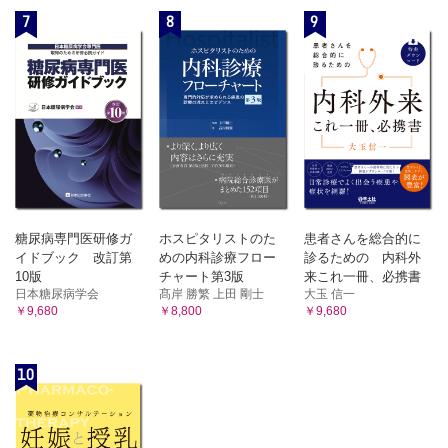
7
8
9
糖尿病専門医研修ガ
ホスピタリストのた
患者さんを総合的に
イドブック 改訂第
めの内科診療フロー
診るための 内科外
10版
チャート第3版
来これ一冊、必携書
日本糖尿病学会
髙岸 勝繁 上田 剛士
大玉 信一
￥9,680
￥8,800
￥9,680
10