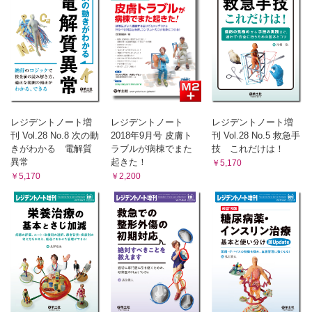
レジデントノート増
レジデントノート
レジデントノート増
刊 Vol.28 No.8 次の動
2018年9月号 皮膚ト
刊 Vol.28 No.5 救急手
きがわかる 電解質
ラブルが病棟でまた
技 これだけは！
異常
起きた！
￥5,170
￥5,170
￥2,200