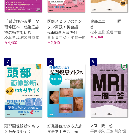
「感染症が苦手」な
医療スタッフのカン
腹部エコー 一問一
研修医へ 感染症診
タン実践！英会話
答
松本 直樹 渡邊 幸信
療の極意を伝授
web動画＆音声付
￥5,940
松本 哲哉 石和田 稔彦 ...
亀山 周二 佐々江 龍一郎
￥4,400
￥2,640
7
8
9
頭部画像診断をもっ
好発部位でみる皮膚
MRI一問一答
平井 俊範 工藤 與亮 堀...
とわかりやすく
疾患アトラス 頭