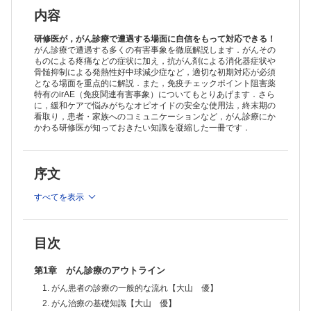
内容
研修医が，がん診療で遭遇する場面に自信をもって対応できる！
がん診療で遭遇する多くの有害事象を徹底解説します．がんその
ものによる疼痛などの症状に加え，抗がん剤による消化器症状や
骨髄抑制による発熱性好中球減少症など，適切な初期対応が必須
となる場面を重点的に解説．また，免疫チェックポイント阻害薬
特有のirAE（免疫関連有害事象）についてもとりあげます．さら
に，緩和ケアで悩みがちなオピオイドの安全な使用法，終末期の
看取り，患者・家族へのコミュニケーションなど，がん診療にか
かわる研修医が知っておきたい知識を凝縮した一冊です．
序文
すべてを表示
目次
第1章 がん診療のアウトライン
1. がん患者の診療の一般的な流れ【大山 優】
2. がん治療の基礎知識【大山 優】