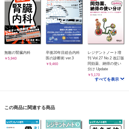
無敵の腎臓内科
卒後20年目総合内科
レジデントノート増
医の診断術 ver.3
刊 Vol.27 No.2 改訂版
￥5,940
同効薬、納得の使い
￥9,460
分け Update
￥5,170
すべてを表示
この商品に関連する商品