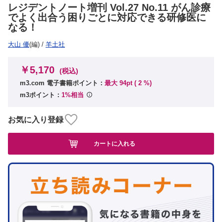
レジデントノート増刊 Vol.27 No.11 がん診療
でよく出合う困りごとに対応できる研修医に
なる！
大山 優
(編)
/
羊土社
￥5,170
(税込)
m3.com 電子書籍ポイント：
最大 94pt (
2
%)
m3ポイント：
1%相当
お気に入り登録
カートに入れる