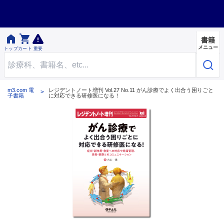


書籍
メニュー
トップ
カート
重要
m3.com 電
レジデントノート増刊 Vol.27 No.11 がん診療でよく出合う困りごと
子書籍
に対応できる研修医になる！