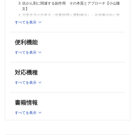
3. 抗がん剤に関連する副作用 その本質とアプローチ【小山隆
文】
4. 日常生活の注意点（栄養管理と運動療法）・化学療法中に気
をつけるべきこと【紺谷大貴】
すべてを表示
第2章 がん患者の症状への対応
1. 抗がん剤の過敏性反応への対応 Ⅰ型アレルギーとインフュ
便利機能
ージョンリアクション【大山 優】
2. 発熱【瀬口京介】
すべてを表示
3. 疼痛【大衡竜太】
4. がん患者の呼吸困難【大場俊輝】
5. 消化器症状（悪心・嘔吐，下痢）【紺谷大貴】
対応機種
6. 意識障害【瀬口京介】
7. 倦怠感（動けない）【大衡竜太】
すべてを表示
8. がん治療医が考える皮膚障害【小口億人】
第3章 救急・病棟の急変対応と入院患者管理
書籍情報
1. 脳転移・がん性髄膜炎【渡邉修貴】
2. 悪性腫瘍による脊髄圧迫【横溝加奈子】
すべてを表示
3. 気道閉塞【青木聖子】
4. 上大静脈症候群【大場俊輝】
5. 電解質異常（高カルシウム血症）【宮地康僚】