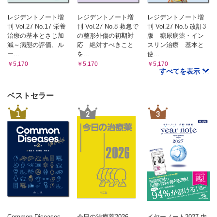
レジデントノート増
レジデントノート増
レジデントノート増
刊 Vol.27 No.17 栄養
刊 Vol.27 No.8 救急で
刊 Vol.27 No.5 改訂3
治療の基本とさじ加
の整形外傷の初期対
版 糖尿病薬・イン
減～病態の評価、ル
応 絶対すべきこと
スリン治療 基本と
ー...
を...
使...
￥5,170
￥5,170
￥5,170
すべてを表示
ベストセラー
1
2
3
Common Diseases
今日の治療薬2026
イヤーノート2027 内