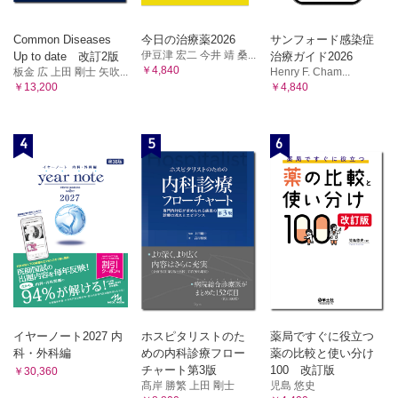
Common Diseases
今日の治療薬2026
サンフォード感染症
伊豆津 宏二 今井 靖 桑...
Up to date 改訂2版
治療ガイド2026
￥4,840
板金 広 上田 剛士 矢吹...
Henry F. Cham...
￥13,200
￥4,840
4
5
6
イヤーノート2027 内
ホスピタリストのた
薬局ですぐに役立つ
科・外科編
めの内科診療フロー
薬の比較と使い分け
チャート第3版
100 改訂版
￥30,360
髙岸 勝繁 上田 剛士
児島 悠史