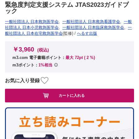
緊急度判定支援システム JTAS2023ガイドブ
ック
一般社団法人 日本救急医学会
,
一般社団法人 日本救急看護学会
,
一般
社団法人 日本小児救急医学会
,
一般社団法人 日本臨床救急医学会
,
一
般社団法人 日本在宅救急医学会
(監修)
/
へるす出版
￥3,960
(税込)
m3.com 電子書籍ポイント：
最大 72pt (
2
%)
m3ポイント：
1%相当
お気に入り登録
カートに入れる