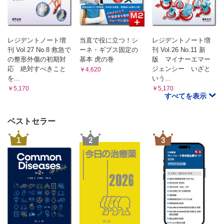
付録H 診療報酬とJTAS
付録I 緊急度とは
付録J 倉敷中央病院の救急外来における来院時の主たる症候
レジデントノート増
当直で役に立つ！シ
レジデントノート増
（2018年・2021年）
刊 Vol.27 No.8 救急で
ーネ・ギプス固定の
刊 Vol.26 No.11 新
の整形外傷の初期対
基本 虎の巻
版 マイナーエマー
応 絶対すべきこと
ジェンシー いざと
￥4,620
を...
いう...
￥5,170
￥5,170
すべてを表示
ベストセラー
1
2
3