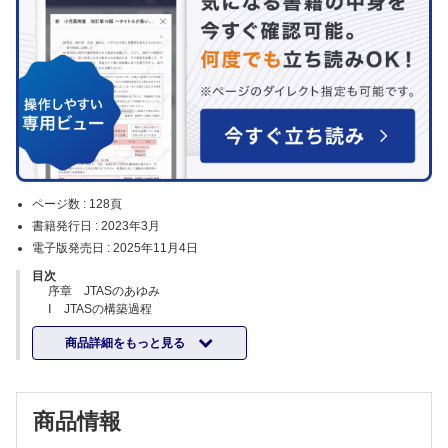
ページ数 :
128頁
書籍発行日 :
2023年3月
電子版発売日 :
2025年11月4日
目次
序章 JTASのあゆみ
Ⅰ JTASの構築過程
Ⅱ 主たる症候リスト
商品詳細をもっと見る
Ⅲ JTAS認定プロバイダーコース
Ⅳ オンラインJTASコースとデジタルリテラシー
第1章 モジュール1 緊急度判定の基本
Ⅰ 学習目標
商品情報
Ⅱ 学習内容のアウトライン
Ⅲ 緊急度判定とは何か？