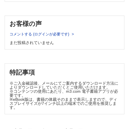
Ⅴ JTASレベルの判定
付録H 診療報酬とJTAS
Ⅵ 1次補足因子
付録I 緊急度とは
付録J 倉敷中央病院の救急外来における来院時の主たる症候
Ⅶ 緊急度判定
（2018年・2021年）
Ⅷ 待合室での再評価
お客様の声
第3章 モジュール3 JTASの適用と小児の緊急度判定
コメントする (ログインが必要です)
Ⅰ 学習目標
Ⅱ 学習内容のアウトライン
まだ投稿されていません
Ⅲ 小児における緊急度判定
Ⅳ 成人と小児の緊急度判定の比較
Ⅴ 成人と小児の緊急度判定の相違点
Ⅵ JTAS の5段階緊急度判定レベル：小児での具体例
特記事項
Ⅶ 重症感―小児初期評価の3要素
Ⅷ 主たる症候
※ご入金確認後、メールにてご案内するダウンロード方法に
Ⅸ 自覚症状の評価
よりダウンロードしていただくとご使用いただけます。
※コンテンツの使用にあたり、m3.com 電子書籍アプリが必
Ⅹ 小児でとくに考慮すべき事項
要です。
Ⅺ バイタルサイン―生理学的評価
※eBook版は、書籍の体裁そのままで表示しますので、ディ
スプレイサイズが7インチ以上の端末でのご使用を推奨しま
Ⅻ 非生理学的パラメーター
す。
Ⅷ まとめ
Column：埼玉県AI 救急相談
第4章 モジュール4 特別な病態