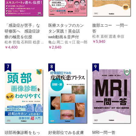
「感染症が苦手」な
医療スタッフのカン
腹部エコー 一問一
研修医へ 感染症診
タン実践！英会話
答
松本 直樹 渡邊 幸信
療の極意を伝授
web動画＆音声付
￥5,940
松本 哲哉 石和田 稔彦 ...
亀山 周二 佐々江 龍一郎
￥4,400
￥2,640
7
8
9
頭部画像診断をもっ
好発部位でみる皮膚
MRI一問一答