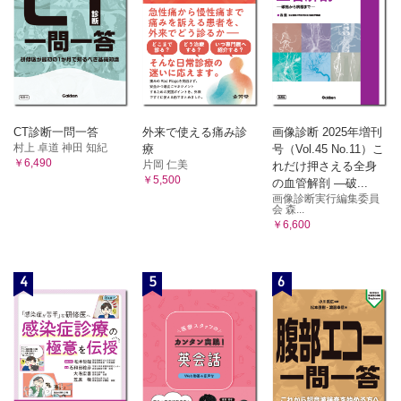
CT診断一問一答
外来で使える痛み診
画像診断 2025年増刊
村上 卓道 神田 知紀
療
号（Vol.45 No.11）こ
￥6,490
片岡 仁美
れだけ押さえる全身
￥5,500
の血管解剖 ―破...
画像診断実行編集委員
会 森...
￥6,600
4
5
6