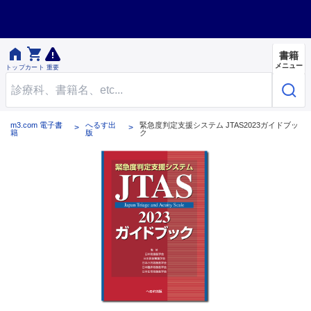


書籍
メニュー
トップ
カート
重要
m3.com 電子書
へるす出
緊急度判定支援システム JTAS2023ガイドブッ
籍
版
ク