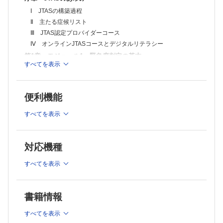
Ⅹ 小児でとくに考慮すべき事項
Ⅰ JTASの構築過程
Ⅺ バイタルサイン―生理学的評価
Ⅻ 非生理学的パラメーター
Ⅱ 主たる症候リスト
Ⅷ まとめ
Ⅲ JTAS認定プロバイダーコース
Column：埼玉県AI 救急相談
Ⅳ オンラインJTASコースとデジタルリテラシー
第4章 モジュール4 特別な病態
第1章 モジュール1 緊急度判定の基本
Ⅰ 学習目標
すべてを表示
Ⅱ 学習内容のアウトライン
Ⅰ 学習目標
Ⅲ イントロダクション
Ⅱ 学習内容のアウトライン
Ⅳ 2次補足因子
Ⅲ 緊急度判定とは何か？
Ⅴ 特殊な病態
便利機能
Ⅳ 救急患者固有の特徴
Ⅵ 緊急度判定を行う際の潜在的なピットフォール（落とし穴）
Column： 日本救急医学会・日本臨床救急医学会による新型コロナウイ
Ⅴ 緊急度判定を行う看護師（トリアージナース）の特性
すべてを表示
ルス感染症（COVID-19）患者急増の際の入院優先度判断の考え方につ
Ⅵ 緊急度判定に必要な技術
いて
新型コロナウイルスワクチンの副反応とその症状
Ⅶ 緊急度判定の過程
秋田県におけるAkiTAS（Akita JTAS）の介護施設への導入
対応機種
Column：Rapid Response System とJTAS
介護施設の諸問題
付録
救急隊の現場トリアージとJTAS
すべてを表示
付録A 主たる症候リスト
第2章 モジュール2 JTASの適用と成人の緊急度判定
付録B コーマスケール
Ⅰ 学習目標
付録C 体温測定
付録D 小児患者の評価
Ⅱ 学習内容のアウトライン
書籍情報
付録E 小児疼痛スケール
Ⅲ JTASレベル
付録F 年齢によるバイタルサインと標準偏差
すべてを表示
Ⅳ 主たる症候リスト
付録G トリアージナース