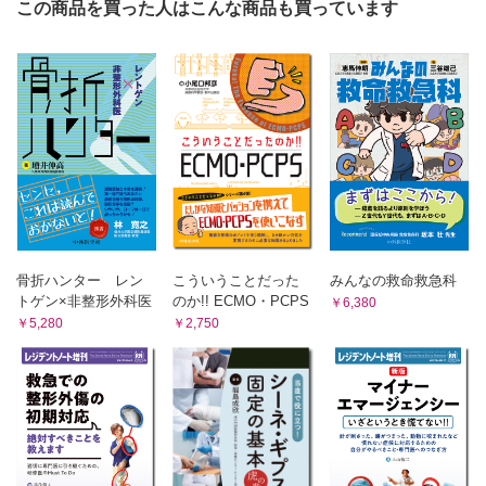
この商品を買った人はこんな商品も買っています
Ⅰ 学習目標
Ⅱ 学習内容のアウトライン
Ⅲ イントロダクション
Ⅳ 2次補足因子
Ⅴ 特殊な病態
Ⅵ 緊急度判定を行う際の潜在的なピットフォール（落とし
穴）
Column： 日本救急医学会・日本臨床救急医学会による新型コ
ロナウイルス感染症（COVID-19）患者急増の際の入院優先
度判断の考え方について
新型コロナウイルスワクチンの副反応とその症状
秋田県におけるAkiTAS（Akita JTAS）の介護施設への導入
骨折ハンター レン
こういうことだった
みんなの救命救急科
介護施設の諸問題
トゲン×非整形外科医
のか!! ECMO・PCPS
￥6,380
付録
￥5,280
￥2,750
付録A 主たる症候リスト
付録B コーマスケール
付録C 体温測定
付録D 小児患者の評価
付録E 小児疼痛スケール
付録F 年齢によるバイタルサインと標準偏差
付録G トリアージナース