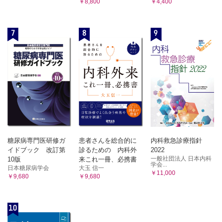
￥8,800
￥4,400
7
8
9
糖尿病専門医研修ガ
患者さんを総合的に
内科救急診療指針
イドブック 改訂第
診るための 内科外
2022
一般社団法人 日本内科
10版
来これ一冊、必携書
学会...
日本糖尿病学会
大玉 信一
￥11,000
￥9,680
￥9,680
10