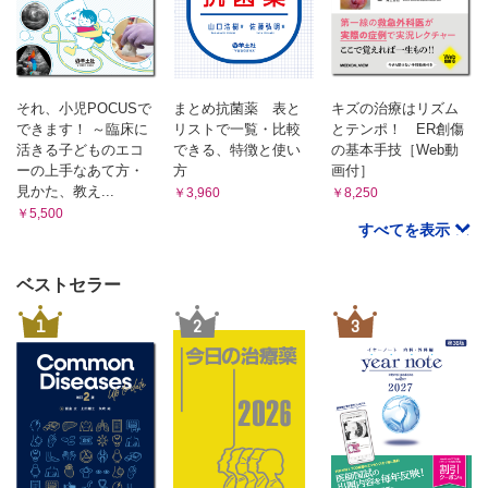
51. 禁煙補助薬
乱用薬物
52. 乱用薬物，ドラッグ類
＜自然毒編＞
陸上動物
それ、小児POCUSで
まとめ抗菌薬 表と
キズの治療はリズム
1. 陸上動物の毒（全般）
できます！ ～臨床に
リストで一覧・比較
とテンポ！ ER創傷
活きる子どものエコ
できる、特徴と使い
の基本手技［Web動
2. ヘビ咬症
ーの上手なあて方・
方
画付］
3. ハチ剌症，アリ剌症
見かた、教え...
￥3,960
￥8,250
4. クモ咬症
￥5,500
水生生物
すべてを表示
5. 水生生物の毒（全般）
6. 水生生物による剌症（魚類）
ベストセラー
7. 水生生物による刺症・咬症（魚類以外）
8. 水生生物の毒による食中毒（魚類）
1
2
3
9. 水生生物の毒による食中毒（魚類以外）
きのこ
10. きのこの毒（全般）
植物
11 . 植物の毒（全般）
12. 青酸配糖体を含む植物
13. コルヒチンを含む植物