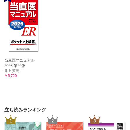
当直医マニュアル
2026 第29版
井上 賀元
￥5,720
立ち読みランキング
1
2
3