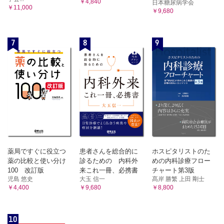
￥4,840
日本糖尿病学会
￥11,000
￥9,680
7
8
9
薬局ですぐに役立つ
患者さんを総合的に
ホスピタリストのた
薬の比較と使い分け
診るための 内科外
めの内科診療フロー
100 改訂版
来これ一冊、必携書
チャート第3版
児島 悠史
大玉 信一
髙岸 勝繁 上田 剛士
￥4,400
￥9,680
￥8,800
10