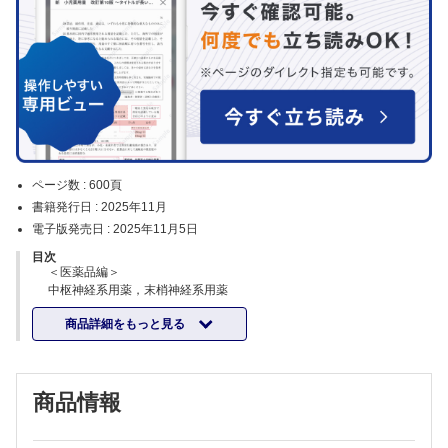
ページ数 :
600頁
書籍発行日 :
2025年11月
電子版発売日 :
2025年11月5日
目次
＜医薬品編＞
中枢神経系用薬，末梢神経系用薬
1. 催眠鎮静薬，抗不安薬（医療用医薬品）
商品詳細をもっと見る
2. 催眠鎮静薬，小児鎮静薬（一般用医薬品）
3. 抗うつ薬，気分安定薬
4. 抗精神病薬
5. 抗てんかん薬
商品情報
6. 精神剌激薬
7. パーキンソン病治療薬
8. 認知症治療薬