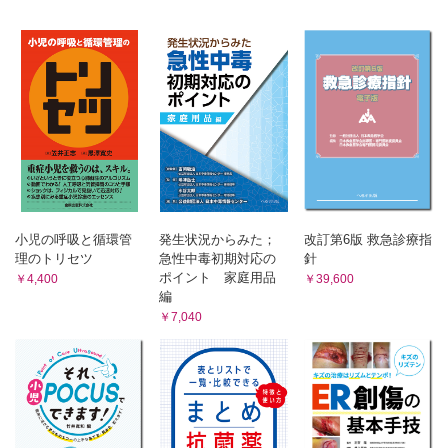
35. 抗寄生虫薬（動物用医薬品含む）
16. 強心配糖体を含む植物
17. アコニチン，ベラトリジン，グラヤノトキシンなどを含む植物
36. 抗真菌薬
18. ソラニン，チャコニンなどを含む植物
37. 抗菌薬
19. リコリン，ガランタミンなどを含む植物
38. 抗ウイルス薬
20. シュウ酸塩を含む植物
外皮用薬
＜解説＞
日本中毒情報センターと急性中毒の対応
39. 外皮用薬
索引
40. 消毒薬
ホルモン剤（抗ホルモン剤を含む）
41. 発毛薬
42. 甲状腺疾患治療薬
その他の代謝性医薬品
小児の呼吸と循環管
発生状況からみた；
改訂第6版 救急診療指
43. 糖尿病治療薬
理のトリセツ
急性中毒初期対応の
針
44. 高尿酸血症・痛風治療薬
ポイント 家庭用品
￥4,400
￥39,600
45. 骨粗鬆症治療薬
編
￥7,040
46. 自己免疫疾患治療薬
腫瘍用薬，その他の医薬品
47. 抗悪性腫瘍薬
48. 鉄剤（サプリメント含む）
49. ビタミン剤（サプリメント含む）
50. 生薬を主成分とする製剤