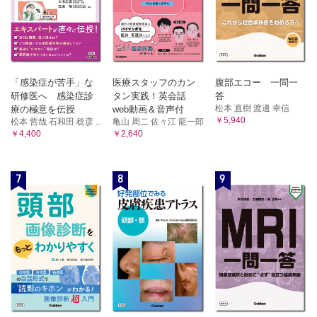
「感染症が苦手」な
医療スタッフのカン
腹部エコー 一問一
研修医へ 感染症診
タン実践！英会話
答
松本 直樹 渡邊 幸信
療の極意を伝授
web動画＆音声付
￥5,940
松本 哲哉 石和田 稔彦 ...
亀山 周二 佐々江 龍一郎
￥4,400
￥2,640
7
8
9