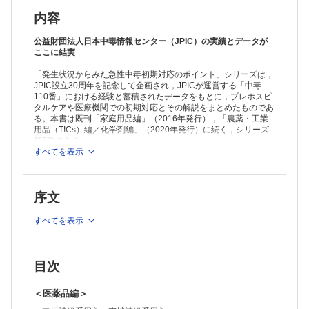
9. 解熱鎮痛薬（医療用医薬品）
10. 解熱鎮痛薬（一般用医薬品）
内容
11. アセトアミノフェン含有製剤
12. サリチル酸含有製剤
公益財団法人日本中毒情報センター（JPIC）の実績とデータが
13. 総合感冒薬，かぜ薬（外用含む）
ここに結実
14. カフェイン製剤（サプリメント含む）
「発生状況からみた急性中毒初期対応のポイント」シリーズは，
15. 筋緊張緩和薬
JPIC設立30周年を記念して企画され，JPICが運営する「中毒
循環器官用薬，血液・体液用薬
110番」における経験と蓄積されたデータをもとに，プレホスピ
16. 片頭痛治療薬
タルケアや医療機関での初期対応とその解説をまとめたものであ
17. 高血圧治療薬，本態性低血圧症治療薬
る。本書は既刊「家庭用品編」（2016年発行），「農薬・工業
18. 心臓血管疾患治療薬
用品（TICs）編／化学剤編」（2020年発行）に続く，シリーズ
19. 脂質異常症治療薬
第3弾である。
20. 抗血栓薬
「中毒110番」に問い合わせの多くあった医薬品，自然毒のなか
すべてを表示
から，医薬品52項目，自然毒20項目をピックアップ。成分別で
呼吸器官用薬，アレルギー用薬
はなく，血圧の薬や糖尿病の薬，薬局で購入した痛み止めやかぜ
21. 含嗽薬，口腔咽喉薬
薬，蛇に咬まれた，海で何かに刺された，毒性成分を有する植物
22. 鎮咳去痰薬（医療用医薬品）
序文
といった製品群，生物群ごとにまとめて収載した。受診前のトリ
23. 鎮咳去痰薬（一般用医薬品）
アージ，医療機関での初期対応にすぐに役立つ，知識が深まる手
24. 気管支喘息治療薬
引書としてご活用いただける一冊となっている。
すべてを表示
25. アレルギー用薬
感覚器官用薬
26. 鼻炎用内服薬（一般用医薬品）
27. 眼科用薬，耳鼻科用薬
目次
28. 乗物酔い防止薬
消化器官用薬
＜医薬品編＞
29. 胃· 十二指腸疾患治療薬