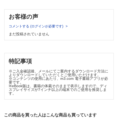
49. ビタミン剤（サプリメント含む）
20. 抗血栓薬
50. 生薬を主成分とする製剤
呼吸器官用薬，アレルギー用薬
51. 禁煙補助薬
お客様の声
21. 含嗽薬，口腔咽喉薬
乱用薬物
52. 乱用薬物，ドラッグ類
22. 鎮咳去痰薬（医療用医薬品）
＜自然毒編＞
コメントする (ログインが必要です)
23. 鎮咳去痰薬（一般用医薬品）
陸上動物
24. 気管支喘息治療薬
まだ投稿されていません
1. 陸上動物の毒（全般）
25. アレルギー用薬
2. ヘビ咬症
3. ハチ剌症，アリ剌症
感覚器官用薬
4. クモ咬症
26. 鼻炎用内服薬（一般用医薬品）
水生生物
27. 眼科用薬，耳鼻科用薬
5. 水生生物の毒（全般）
特記事項
28. 乗物酔い防止薬
6. 水生生物による剌症（魚類）
消化器官用薬
7. 水生生物による刺症・咬症（魚類以外）
※ご入金確認後、メールにてご案内するダウンロード方法に
8. 水生生物の毒による食中毒（魚類）
29. 胃· 十二指腸疾患治療薬
よりダウンロードしていただくとご使用いただけます。
9. 水生生物の毒による食中毒（魚類以外）
※コンテンツの使用にあたり、m3.com 電子書籍アプリが必
30. 腸疾患治療薬
要です。
きのこ
※eBook版は、書籍の体裁そのままで表示しますので、ディ
泌尿生殖器官および肛門用薬
10. きのこの毒（全般）
スプレイサイズが7インチ以上の端末でのご使用を推奨しま
31. 痔治療薬
植物
す。
11 . 植物の毒（全般）
32. 卵胞ホルモン製剤，黄体ホルモン製剤
12. 青酸配糖体を含む植物
33. 妊娠・出産に関連する薬
13. コルヒチンを含む植物
34. 排尿障害治療薬
14. 4’-O-メチルピリドキシンを含む植物
この商品を買った人はこんな商品も買っています
寄生動物用薬，化学療法薬
15. アトロピン，スコポラミンなどを含む植物