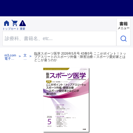


書籍
メニュー
トップ
カート
重要
臨床スポーツ医学 2026年5月号 43巻5号 ここがポイント！トッ
m3.com
文
プアスリートのスポーツ外傷・障害治療～スポーツ愛好家とは
電子書
光
どこが違うのか
籍
堂