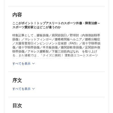
腰椎分離症……神田裕太郎 他
下肢の外傷・障害
大腿骨寛骨臼インピンジメント症候群（FAIS）……村田洋一 他
前十字靱帯損傷……前 達雄
内容
後十字靱帯損傷……宮武 慎 他
半月板損傷……大関信武 他
ここがポイント！トップアスリートのスポーツ外傷・障害治療～
膝関節軟骨損傷……赤木龍一郎
スポーツ愛好家とはどこが違うのか
足関節外側靱帯損傷……吉村一朗
特集記事として，腱板損傷／肩関節脱臼／野球肘（内側側副靱帯
アキレス腱断裂……永元英明 他
損傷）／マレットフィンガー／腰椎椎間板ヘルニア／腰椎分離症
下腿三頭筋肉ばなれ……笹原 潤
／大腿骨寛骨臼インピンジメント症候群（FAIS）／前十字靱帯損
【連 載】
傷／後十字靱帯損傷／半月板損傷／膝関節軟骨損傷／足関節外側
クイズに挑戦！ 運動器エコーとスポーツ外傷・障害 第5回
靱帯損傷／アキレス腱断裂／下腿三頭筋肉ばなれ を取り上げ
「これってただの突き指ですよね？」……小野健太郎 他
る．また連載では，「クイズに挑戦！ 運動器エコーとスポーツ
暑熱対策最前線 第5回
外傷・障害」「暑熱対策最前線」他を掲載．
熱中症予防としての身体冷却……長谷川 博
すべてを表示
実践！エビデンスに基づくスポーツ医・科学 第17回
≫ 「臨床スポーツ医学」最新号・バックナンバーはこちら
第三部 エビデンスをつくる・伝える
≫
「臨床スポーツ医学」年間購読、受付中！
データの解釈と図表の作成……松下雄彦
序文
【臨スポOPINION】
※本製品はPCでの閲覧も可能です。
新体操選手のパフォーマンスと健康を支える－女性アスリート支援の視
「購入済ライセンス一覧」よりオンライン環境でPDF版をご覧い
すべてを表示
点から……清水花菜 他
ただけます。詳細は
こちら
でご確認ください。
【臨スポニュース】
目次