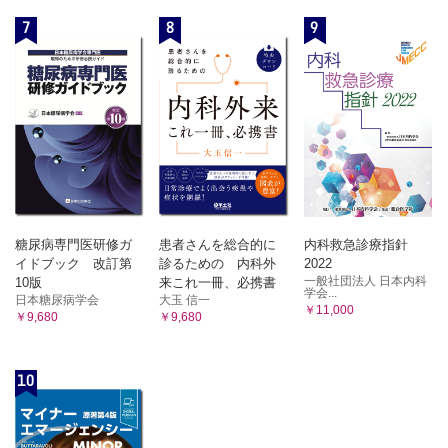
7
8
9
糖尿病専門医研修ガ
患者さんを総合的に
内科救急診療指針
イドブック 改訂第
診るための 内科外
2022
一般社団法人 日本内科
10版
来これ一冊、必携書
学会...
日本糖尿病学会
大玉 信一
￥11,000
￥9,680
￥9,680
10