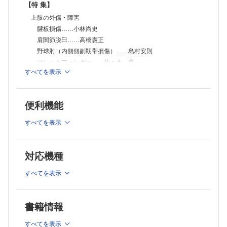
【特 集】
上肢の外傷・障害
腱板損傷……小林尚史
肩関節脱臼……高橋憲正
野球肘（内側側副靱帯損傷）……島村安則
マレットフィンガー……佐々木 亨
すべてを表示
脊椎の外傷・障害
腰椎椎間板ヘルニア……藤本秀太郎
腰椎分離症……神田裕太郎 他
便利機能
下肢の外傷・障害
大腿骨寛骨臼インピンジメント症候群（FAIS）……村田洋
すべてを表示
一 他
前十字靱帯損傷……前 達雄
後十字靱帯損傷……宮武 慎 他
対応機種
半月板損傷……大関信武 他
膝関節軟骨損傷……赤木龍一郎
すべてを表示
足関節外側靱帯損傷……吉村一朗
アキレス腱断裂……永元英明 他
書籍情報
下腿三頭筋肉ばなれ……笹原 潤
【連 載】
すべてを表示