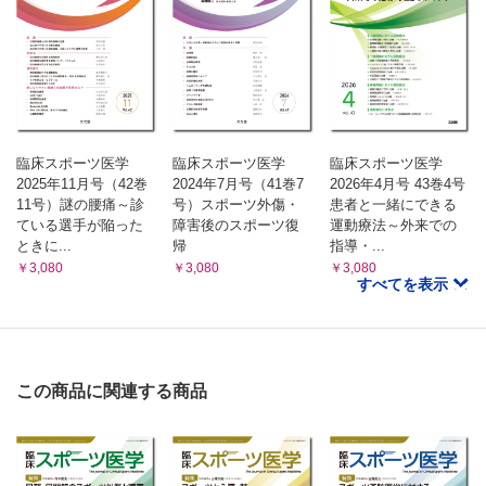
臨床スポーツ医学
臨床スポーツ医学
臨床スポーツ医学
2025年11月号（42巻
2024年7月号（41巻7
2026年4月号 43巻4号
11号）謎の腰痛～診
号）スポーツ外傷・
患者と一緒にできる
ている選手が陥った
障害後のスポーツ復
運動療法～外来での
ときに...
帰
指導・...
￥3,080
￥3,080
￥3,080
すべてを表示
この商品に関連する商品