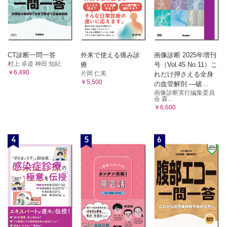
CT診断一問一答
外来で使える痛み診
画像診断 2025年増刊
村上 卓道 神田 知紀
療
号（Vol.45 No.11）こ
￥6,490
片岡 仁美
れだけ押さえる全身
￥5,500
の血管解剖 ―破...
画像診断実行編集委員
会 森...
￥6,600
4
5
6