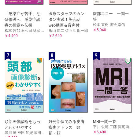
「感染症が苦手」な
医療スタッフのカン
腹部エコー 一問一
研修医へ 感染症診
タン実践！英会話
答
松本 直樹 渡邊 幸信
療の極意を伝授
web動画＆音声付
￥5,940
松本 哲哉 石和田 稔彦 ...
亀山 周二 佐々江 龍一郎
￥4,400
￥2,640
7
8
9
頭部画像診断をもっ
好発部位でみる皮膚
MRI一問一答
平井 俊範 工藤 與亮 堀...
とわかりやすく
疾患アトラス 頭
￥6,490
黒川 遼 神田 知紀 原田...
部・顔