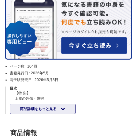
ページ数 :
104頁
書籍発行日 :
2026年5月
電子版発売日 :
2026年5月8日
目次
【特 集】
上肢の外傷・障害
腱板損傷……小林尚史
商品詳細をもっと見る
肩関節脱臼……高橋憲正
野球肘（内側側副靱帯損傷）……島村安則
マレットフィンガー……佐々木 亨
脊椎の外傷・障害
商品情報
腰椎椎間板ヘルニア……藤本秀太郎