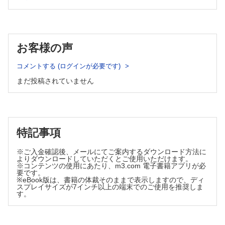
クイズに挑戦！ 運動器エコーとスポーツ外傷・障害 第5回
「これってただの突き指ですよね？」……小野健太郎 他
暑熱対策最前線 第5回
熱中症予防としての身体冷却……長谷川 博
お客様の声
実践！エビデンスに基づくスポーツ医・科学 第17回
第三部 エビデンスをつくる・伝える
コメントする (ログインが必要です)
データの解釈と図表の作成……松下雄彦
まだ投稿されていません
【臨スポOPINION】
新体操選手のパフォーマンスと健康を支える－女性アスリー
ト支援の視点から……清水花菜 他
【臨スポニュース】
特記事項
※ご入金確認後、メールにてご案内するダウンロード方法に
よりダウンロードしていただくとご使用いただけます。
※コンテンツの使用にあたり、m3.com 電子書籍アプリが必
要です。
※eBook版は、書籍の体裁そのままで表示しますので、ディ
スプレイサイズが7インチ以上の端末でのご使用を推奨しま
す。