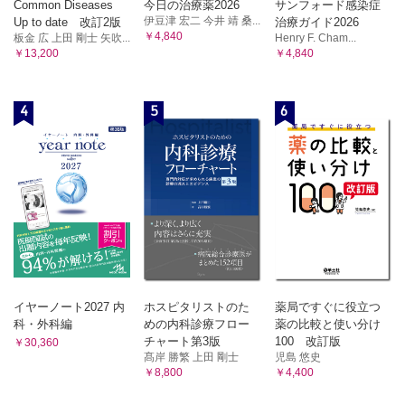
Common Diseases
今日の治療薬2026
サンフォード感染症
伊豆津 宏二 今井 靖 桑...
Up to date 改訂2版
治療ガイド2026
￥4,840
板金 広 上田 剛士 矢吹...
Henry F. Cham...
￥13,200
￥4,840
4
5
6
イヤーノート2027 内
ホスピタリストのた
薬局ですぐに役立つ
科・外科編
めの内科診療フロー
薬の比較と使い分け
チャート第3版
100 改訂版
￥30,360
髙岸 勝繁 上田 剛士
児島 悠史
￥8,800
￥4,400