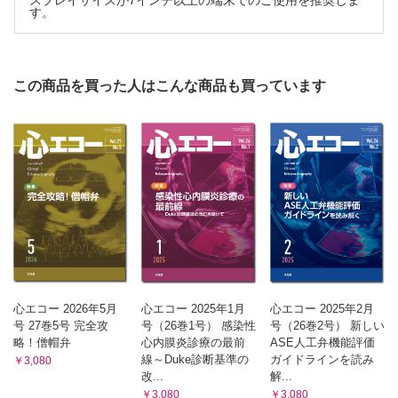
スプレイサイズが7インチ以上の端末でのご使用を推奨しま
す。
この商品を買った人はこんな商品も買っています
心エコー 2026年5月
心エコー 2025年1月
心エコー 2025年2月
号 27巻5号 完全攻
号（26巻1号） 感染性
号（26巻2号） 新しい
略！僧帽弁
心内膜炎診療の最前
ASE人工弁機能評価
線～Duke診断基準の
ガイドラインを読み
￥3,080
改...
解...
￥3,080
￥3,080