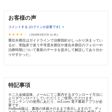
統計はなぜ必要？仮説検定とP値について……江尻健太郎
Something new, Something special
心エコー研究生活を通して私が実感したこと……宇都宮裕人
お客様の声
伊藤 浩の3分で読める!イイ話―第 18 回―
えっ，無害じゃないの？大動脈弁硬化症……伊藤 浩
コメントする (ログインが必要です)
( 2026年3月27日 11:35 )
重症弁膜症はガイドラインで治療指針がしっかり決まってい
るが、実臨床で迷う中等度弁膜症や連合弁膜症のフォローや
治療時期について最新のデータを提示して解説してあり分か
りやすかった。
特記事項
※ご入金確認後、メールにてご案内するダウンロード方法に
よりダウンロードしていただくとご使用いただけます。
※コンテンツの使用にあたり、m3.com 電子書籍アプリが必
要です。
※eBook版は、書籍の体裁そのままで表示しますので、ディ