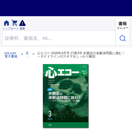


書籍
メニュー
トップ
カート
重要
m3.com
文
心エコー 2026年3月号 27巻3号 弁膜症の未解決問題に挑む！
電子書籍
光
～ガイドラインのスキマをしっかり解説
堂