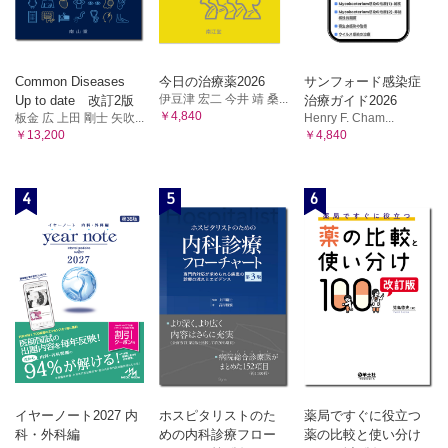
Common Diseases
今日の治療薬2026
サンフォード感染症
伊豆津 宏二 今井 靖 桑...
Up to date 改訂2版
治療ガイド2026
￥4,840
板金 広 上田 剛士 矢吹...
Henry F. Cham...
￥13,200
￥4,840
4
5
6
イヤーノート2027 内
ホスピタリストのた
薬局ですぐに役立つ
科・外科編
めの内科診療フロー
薬の比較と使い分け