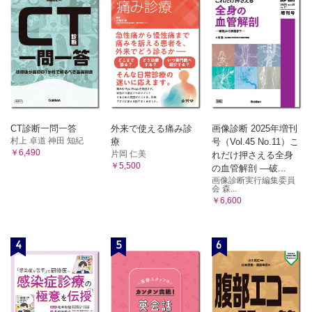
CT診断一問一答
外来で使える痛み診
画像診断 2025年増刊
村上 卓道 神田 知紀
療
号（Vol.45 No.11）こ
￥6,490
片岡 仁美
れだけ押さえる全身
￥5,500
の血管解剖 ―破...
画像診断実行編集委員
会 森...
￥6,600
4
5
6