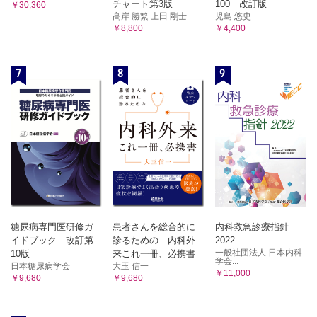
チャート第3版
100 改訂版
￥30,360
髙岸 勝繁 上田 剛士
児島 悠史
￥8,800
￥4,400
7
8
9
糖尿病専門医研修ガ
患者さんを総合的に
内科救急診療指針
イドブック 改訂第
診るための 内科外
2022
一般社団法人 日本内科
10版
来これ一冊、必携書
学会...
日本糖尿病学会
大玉 信一
￥11,000
￥9,680
￥9,680