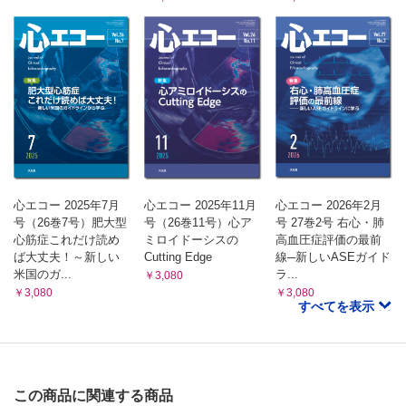
心エコー 2025年7月
心エコー 2025年11月
心エコー 2026年2月
号（26巻7号）肥大型
号（26巻11号）心ア
号 27巻2号 右心・肺
心筋症これだけ読め
ミロイドーシスの
高血圧症評価の最前
ば大丈夫！～新しい
Cutting Edge
線─新しいASEガイド
米国のガ...
ラ...
￥3,080
￥3,080
￥3,080
すべてを表示
この商品に関連する商品