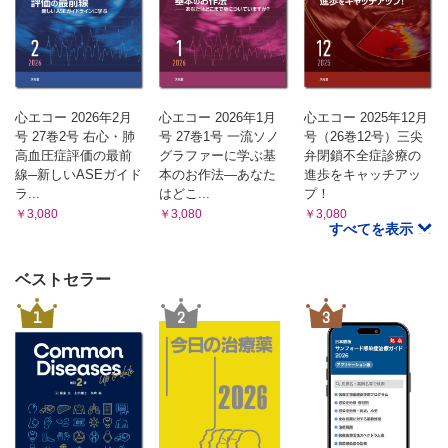
心エコー 2026年2月
心エコー 2026年1月
心エコー 2025年12月
号 27巻2号 右心・肺
号 27巻1号 一流ソノ
号（26巻12号）三尖
高血圧症評価の最前
グラファーに学ぶ基
弁閉鎖不全症診療の
線─新しいASEガイド
本のお作法—あなた
進歩をキャッチアッ
ラ...
はどこ...
プ！
￥3,080
￥3,080
￥3,080
すべてを表示
ベストセラー
1
2
3