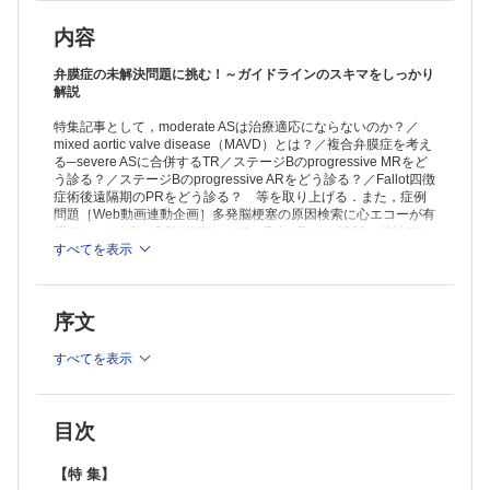
内容
弁膜症の未解決問題に挑む！～ガイドラインのスキマをしっかり
解説
特集記事として，moderate ASは治療適応にならないのか？／
mixed aortic valve disease（MAVD）とは？／複合弁膜症を考え
る─severe ASに合併するTR／ステージBのprogressive MRをど
う診る？／ステージBのprogressive ARをどう診る？／Fallot四徴
症術後遠隔期のPRをどう診る？ 等を取り上げる．また，症例
問題［Web動画連動企画］多発脳梗塞の原因検索に心エコーが有
用であった1例，COLUMNとして，Echo Trend 2026，統計アレ
ルギーのあなたに送る処方箋，伊藤 浩の3分で読める!イイ話等を
すべてを表示
掲載．
序文
≫ 「心エコー」最新号・バックナンバーはこちら
≫
「心エコー」年間購読、受付中！
すべてを表示
※本製品はPCでの閲覧も可能です。
「購入済ライセンス一覧」よりオンライン環境でPDF版をご覧い
ただけます。詳細は
こちら
でご確認ください。
目次
【特 集】