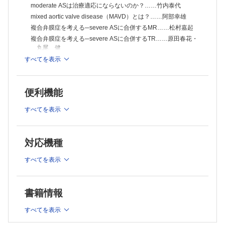
moderate ASは治療適応にならないのか？……竹内泰代
mixed aortic valve disease（MAVD）とは？……阿部幸雄
複合弁膜症を考える─severe ASに合併するMR……松村嘉起
複合弁膜症を考える─severe ASに合併するTR……原田春花・
丸尾 健
HFpEFやAFに合併するTRをどう診る─isolated TR……木下将
すべてを表示
城・井上勝次
ステージBのprogressive MRをどう診る？……古川敦子
ステージBのprogressive ARをどう診る？……本山一将・宮坂
便利機能
陽子
すべてを表示
mitral annulus calcification（MAC）によるMSをどう診
る？……平田久美子
Fallot四徴症術後遠隔期のPRをどう診る？……齋藤広大・中山
理絵
対応機種
【症例問題】［WEB連動企画］
すべてを表示
多発脳梗塞の原因検索に心エコーが有用であった1例……前
憲和・大西俊成
【COLUMN】
書籍情報
Echo Trend 2026
learn from ESC 2025……沼田るり子
すべてを表示
新企画！ 統計アレルギーのあなたに送る処方箋─ 処方その1 ─