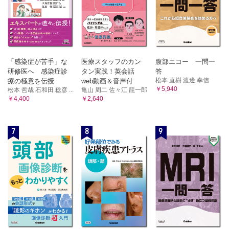
「感染症が苦手」な
医療スタッフのカン
腹部エコー 一問一
研修医へ 感染症診
タン実践！英会話
答
松本 直樹 渡邊 幸信
療の極意を伝授
web動画＆音声付
￥5,940
松本 哲哉 石和田 稔彦 ...
亀山 周二 佐々江 龍一郎
￥4,400
￥2,640
7
8
9