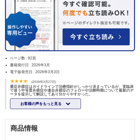
ページ数 :
92頁
書籍発行日 :
2026年3月
電子版発売日 :
2026年3月3日
(2026年3月27日)
重症弁膜症はガイドラインで治療指針がしっかり決まっているが、実臨床
で迷う中等度弁膜症や連合弁膜症のフォローや治療時期について最新のデ
ータを提示して解説してあり分かりやすかった。
お客様の声をもっと見る
商品情報