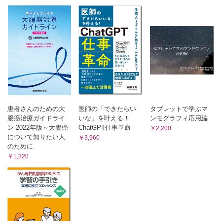
尿中金属濃度と心血管病リスク・死亡リスクとの相関……森
田啓行
肝硬変患者における息切れの症状を見逃さない……厚川正則
「術前APTT延長の扱い方」が診療の質を左右する……金
子 誠
震災後の住環境変化……釣木澤尚実
若者の下肢優位の麻痺，脳梗塞だとしたら？……青木淳哉
染めたGram染色標本が語り，培養結果は沈黙する……山
本 剛
今月の話題
2型糖尿病発症予防を目的としたデジタル技術によるヘルス
患者さんのための大
医師の「できたらい
タブレットで学ぶマ
ケアサービスに関する指針……三田智也ほか
腸癌治療ガイドライ
いな」を叶える！
ンモグラフィ応用編
知っておきたいこと ア・ラ・カルト
ン 2022年版～大腸癌
ChatGPT仕事革命
￥2,200
について知りたい人
自己炎症性疾患……土田優美
￥3,960
のために
心電図がよめる，得意になるシリーズ 第7回
￥1,320
QRS その②……新井 陸