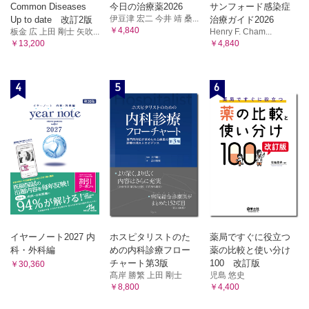
Common Diseases
今日の治療薬2026
サンフォード感染症
伊豆津 宏二 今井 靖 桑...
Up to date 改訂2版
治療ガイド2026
￥4,840
板金 広 上田 剛士 矢吹...
Henry F. Cham...
￥13,200
￥4,840
4
5
6
イヤーノート2027 内
ホスピタリストのた
薬局ですぐに役立つ
科・外科編
めの内科診療フロー
薬の比較と使い分け
チャート第3版
100 改訂版
￥30,360
髙岸 勝繁 上田 剛士
児島 悠史
￥8,800
￥4,400