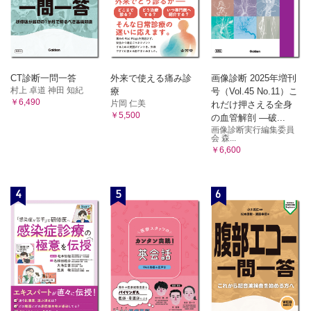
CT診断一問一答
外来で使える痛み診
画像診断 2025年増刊
村上 卓道 神田 知紀
療
号（Vol.45 No.11）こ
￥6,490
片岡 仁美
れだけ押さえる全身
￥5,500
の血管解剖 ―破...
画像診断実行編集委員
会 森...
￥6,600
4
5
6