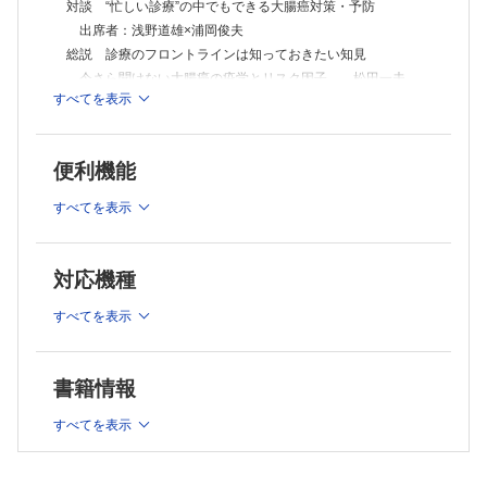
【連 載】
対談 “忙しい診療”の中でもできる大腸癌対策・予防
One Point Advice
出席者：浅野道雄×浦岡俊夫
進歩するがんゲノム医療……奥山浩之
総説 診療のフロントラインは知っておきたい知見
自己免疫疾患治療に必要な“割り切り”とは？……加藤 将
今さら聞けない大腸癌の疫学とリスク因子……松田一夫
尿中金属濃度と心血管病リスク・死亡リスクとの相関……森田啓行
すべてを表示
わが国における大腸がん検診の現状と課題……関口正宇
肝硬変患者における息切れの症状を見逃さない……厚川正則
「術前APTT延長の扱い方」が診療の質を左右する……金子 誠
大腸癌治療ガイドラインのアップデートと読み方……堀田欣
震災後の住環境変化……釣木澤尚実
一
若者の下肢優位の麻痺，脳梗塞だとしたら？……青木淳哉
便利機能
セミナー フロントラインにとっての診療実践ガイド
染めたGram染色標本が語り，培養結果は沈黙する……山本 剛
症状から疑う大腸癌……尾田 恭ほか
今月の話題
すべてを表示
遺伝性大腸癌と遺伝学的検査の基礎知識……田中屋宏爾
2型糖尿病発症予防を目的としたデジタル技術によるヘルスケアサービ
スに関する指針……三田智也ほか
大腸内視鏡検査の進め方─抗血栓薬の取り扱いを含めて
知っておきたいこと ア・ラ・カルト
─……金坂 卓
対応機種
自己炎症性疾患……土田優美
内視鏡専門クリニックの役割①……寺井 毅
心電図がよめる，得意になるシリーズ 第7回
内視鏡専門クリニックの役割②……藤井隆広
すべてを表示
QRS その②……新井 陸
大腸カプセル内視鏡検査……細江直樹
大腸癌の画像診断におけるCT，MRIの役割と臨床的有用
性……満崎克彦
書籍情報
高齢者の大腸癌診療─検診から治療まで─……深川一史ほか
炎症性腸疾患と大腸癌発症リスク管理……齊藤詠子ほか
すべてを表示
人工肛門の周術期管理と支援……松田圭二ほか
トピックス