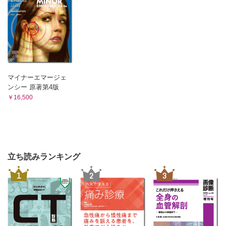
マイナーエマージェ
ンシー 原著第4版
￥16,500
立ち読みランキング
1
2
3