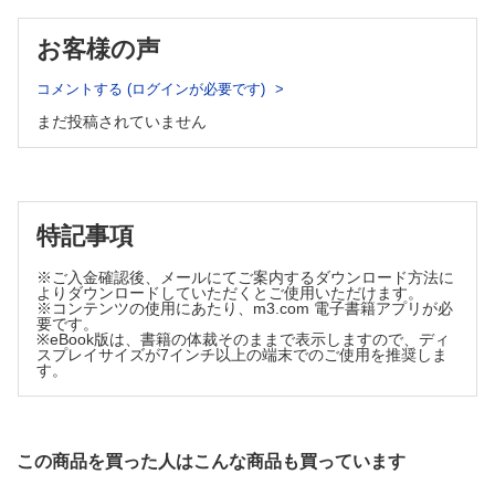
AIを活用した内視鏡診断支援……一政克朗ほか
腸内マイクロバイオームと大腸癌─腸内細菌と大腸癌発癌・
お客様の声
進行への関与，予測・予防法への今後の展開─……日暮琢
磨
コメントする (ログインが必要です)
治療 大腸癌治療のパラダイムシフト
まだ投稿されていません
進化する内視鏡切除術の適応と実際……竹内洋司
大腸癌手術におけるロボット支援手術の現状と課題……佐々
木和人ほか
個別化医療（プレシジョンメディシン）の進展……杉山圭司
免疫チェックポイント阻害薬の適応拡大……大崎洋平ほか
特記事項
周術期薬物療法の進化……丹下絵美子ほか
緩和医療と在宅医療─がん治療医が担う役割と多職種連携の
※ご入金確認後、メールにてご案内するダウンロード方法に
視点─……松本禎久
よりダウンロードしていただくとご使用いただけます。
※コンテンツの使用にあたり、m3.com 電子書籍アプリが必
この症例から何を学ぶか
要です。
排便時出血と直腸診を機に直腸神経内分泌腫瘍と診断された
※eBook版は、書籍の体裁そのままで表示しますので、ディ
一例……春日健吾
スプレイサイズが7インチ以上の端末でのご使用を推奨しま
す。
Self-assessment test
【連 載】
One Point Advice
進歩するがんゲノム医療……奥山浩之
この商品を買った人はこんな商品も買っています
自己免疫疾患治療に必要な“割り切り”とは？……加藤 将