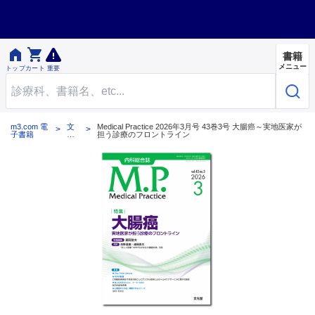


書籍
メニュー
トップ
カート
重要
m3.com 電
文
Medical Practice 2026年3月号 43巻3号 大腸癌～実地医家が
子書籍
光
担う診療のフロントライン
堂