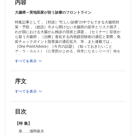
大腸内視鏡検査の進め方─抗血栓薬の取り扱いを含めて─……金坂 卓
内容
内視鏡専門クリニックの役割①……寺井 毅
内視鏡専門クリニックの役割②……藤井隆広
大腸癌～実地医家が担う診療のフロントライン
大腸カプセル内視鏡検査……細江直樹
特集記事として，［対談］“忙しい診療”の中でもできる大腸癌対
大腸癌の画像診断におけるCT，MRIの役割と臨床的有用性……満崎克
策・予防，［総説］今さら聞けない大腸癌の疫学とリスク因子，
彦
わが国における大腸がん検診の現状と課題，［セミナー］症状か
高齢者の大腸癌診療─検診から治療まで─……深川一史ほか
ら疑う大腸癌，［治療］進化する内視鏡切除術の適応と実際，免
炎症性腸疾患と大腸癌発症リスク管理……齊藤詠子ほか
疫チェックポイント阻害薬の適応拡大 等．また連載では，
人工肛門の周術期管理と支援……松田圭二ほか
［One Point Advice］［今月の話題］［知っておきたいこと
トピックス
ア・ラ・カルト］［心電図がよめる，得意になるシリーズ］他を
AIを活用した内視鏡診断支援……一政克朗ほか
掲載．
腸内マイクロバイオームと大腸癌─腸内細菌と大腸癌発癌・進行への関
すべてを表示
与，予測・予防法への今後の展開─……日暮琢磨
≫ 「Medical Practice」最新号・バックナンバーはこちら
治療 大腸癌治療のパラダイムシフト
≫
「Medical Practice」年間購読、受付中！
進化する内視鏡切除術の適応と実際……竹内洋司
序文
大腸癌手術におけるロボット支援手術の現状と課題……佐々木和人ほか
※本製品はPCでの閲覧も可能です。
個別化医療（プレシジョンメディシン）の進展……杉山圭司
「購入済ライセンス一覧」よりオンライン環境でPDF版をご覧い
すべてを表示
免疫チェックポイント阻害薬の適応拡大……大崎洋平ほか
ただけます。詳細は
こちら
でご確認ください。
周術期薬物療法の進化……丹下絵美子ほか
緩和医療と在宅医療─がん治療医が担う役割と多職種連携の視点─……
松本禎久
目次
この症例から何を学ぶか
排便時出血と直腸診を機に直腸神経内分泌腫瘍と診断された一例……春
【特 集】
日健吾
扉……浦岡俊夫
Self-assessment test