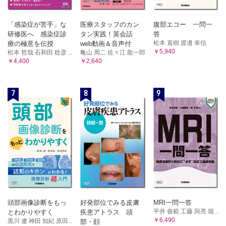
「感染症が苦手」な
医療スタッフのカン
腹部エコー 一問一
研修医へ 感染症診
タン実践！英会話
答
松本 直樹 渡邊 幸信
療の極意を伝授
web動画＆音声付
￥5,940
松本 哲哉 石和田 稔彦 ...
亀山 周二 佐々江 龍一郎
￥4,400
￥2,640
7
8
9
頭部画像診断をもっ
好発部位でみる皮膚
MRI一問一答
平井 俊範 工藤 與亮 堀...
とわかりやすく
疾患アトラス 頭
￥6,490
黒川 遼 神田 知紀 原田...
部・顔