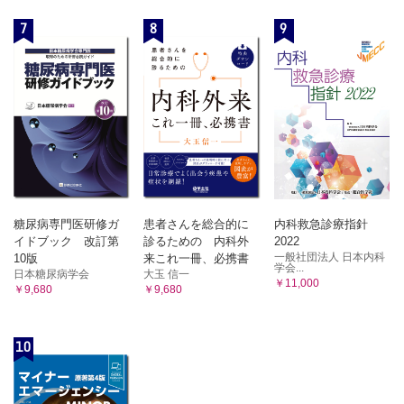
7
8
9
糖尿病専門医研修ガ
患者さんを総合的に
内科救急診療指針
イドブック 改訂第
診るための 内科外
2022
一般社団法人 日本内科
10版
来これ一冊、必携書
学会...
日本糖尿病学会
大玉 信一
￥11,000
￥9,680
￥9,680
10