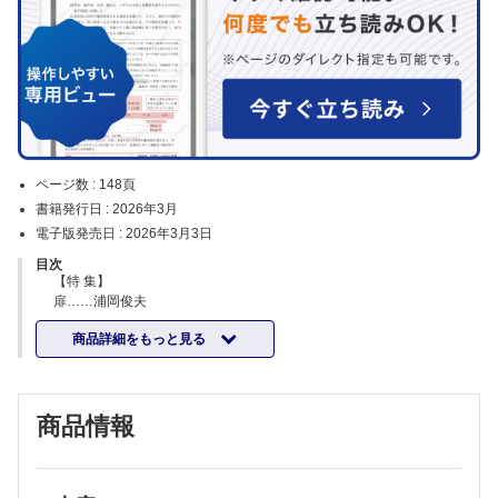
ページ数 :
148頁
書籍発行日 :
2026年3月
電子版発売日 :
2026年3月3日
目次
【特 集】
扉……浦岡俊夫
対談 “忙しい診療”の中でもできる大腸癌対策・予防
商品詳細をもっと見る
出席者：浅野道雄×浦岡俊夫
総説 診療のフロントラインは知っておきたい知見
今さら聞けない大腸癌の疫学とリスク因子……松田一夫
わが国における大腸がん検診の現状と課題……関口正宇
商品情報
大腸癌治療ガイドラインのアップデートと読み方……堀田欣一
セミナー フロントラインにとっての診療実践ガイド
症状から疑う大腸癌……尾田 恭ほか
遺伝性大腸癌と遺伝学的検査の基礎知識……田中屋宏爾