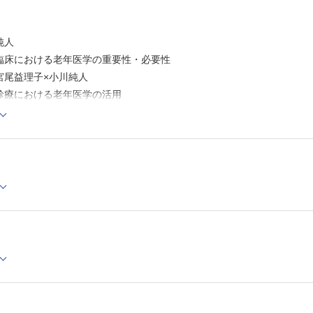
CSTD（closed system drug transfer device）─エコチ
まえて─
……石垣和祥
純人
心電図がよめる，得意になるシリーズ 第9回
臨床における老年医学の重要性・必要性
ST上昇：急性心膜炎，早期再分極……新井 陸
宮尾益理子×小川純人
診療における老年医学の活用
（multimorbidity）と老年症候群……金子 英司
合機能評価（CGA）とその活用……細井達矢
の安全な薬物療法ガイドライン2025」のポイントとポリファーマシー
小島太郎
高齢者の特性および代表的な老年疾患・老年症候群
の概念とその対策……佐竹昭介
ニアの概念とその対策……矢可部満隆
血圧とその管理……山本浩一
不全とその管理……網谷英介
尿病とその管理……田村嘉章
慢性便秘症とその管理……浅岡大介
その管理……松本昇也