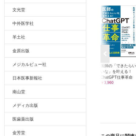
One Point A
文光堂
がん治療
外来の肺
中外医学社
血液培養
肝硬変の
羊土社
する……
金原出版
認知機能
胸水貯留
メジカルビュー社
医師の「できたらい
Total 
いな」を叶える！
最初の1
ChatGPT仕事革命
日本医事新報社
今月の話題
￥3,960
慢性肺ア
南山堂
知っておき
CSTD（cl
メディカ出版
……石垣
医歯薬出版
心電図がよ
ST上昇
金芳堂