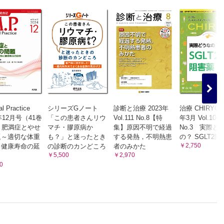
l Practice
シリーズGノート
診断と治療 2023年
治療 CHIRYO 2
4年12月号（41巻
「この患者さんリウ
Vol.111 No.8【特
年3月 Vol.106
）肥満症とやせ
マチ・膠原病か
集】原因不明で経過
No.3 実際ど
題～適切な体重
も？」と迷ったとき
する発熱，不明熱患
の？ SGLT2
￥2,750
と健康寿命の延
の診断のカンどころ
者のみかた
￥5,500
￥2,970
0