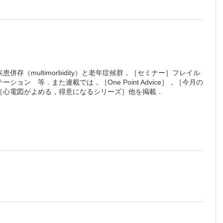
用し精
…藤本博
（multimorbidity）と老年症候群，［セミナー］フレイル
 等．また連載では，［One Point Advice］，［今月の
［心電図がよめる，得意になるシリーズ］他を掲載．
……寺
状態」に
こちら
でご確認ください。