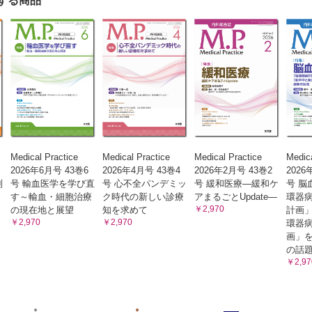
する商品
Medical Practice
Medical Practice
Medical Practice
Medica
2026年6月号 43巻6
2026年4月号 43巻4
2026年2月号 43巻2
2026
別
号 輸血医学を学び直
号 心不全パンデミッ
号 緩和医療―緩和ケ
号 脳
す～輸血・細胞治療
ク時代の新しい診療
アまるごとUpdate―
環器
￥2,970
の現在地と展望
知を求めて
計画
￥2,970
￥2,970
環器病
画」
の話
￥2,97