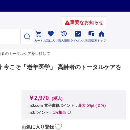
重要なお知らせ






カート
お気に入り
購入履歴
ライセンス
利用端末
トップ
医学」 高齢者のトータルケアを目指して
号 43巻5号 今こそ「老年医学」 高齢者のトータルケアを
￥2,970
(税込)
m3.com 電子書籍ポイント：
最大 54pt (
2
%)
m3ポイント：
1%相当
お気に入り登録