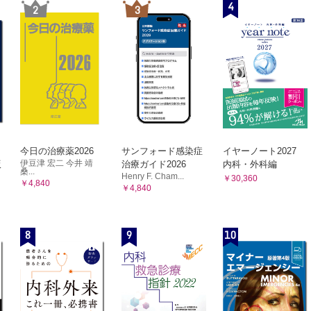
4
2
3
今日の治療薬2026
サンフォード感染症
イヤーノート2027
伊豆津 宏二 今井 靖
版
治療ガイド2026
内科・外科編
桑...
Henry F. Cham...
￥30,360
￥4,840
￥4,840
8
9
10