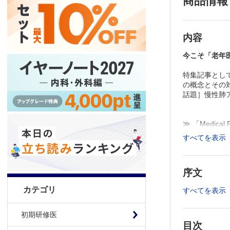
商品情報
内容
今こそ「老年
特集記事として
の概念とその対
話題］慢性肺
≫ 「Medic
≫
「Medica
すべてを表示
※本製品はP
「購入済ライ
序文
カテゴリ
すべてを表示
初期研修医
目次