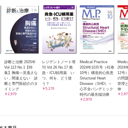
dvice
における抗体薬物複合体（ADC）……内野慶太
炎患者の抗菌薬投与は3日間でもよい，は本当か？……寺本信嗣
陽性の初動─慌てず，見逃さず─……菊池航紀
門脈血栓は，凝固，抗凝固因子の「不安定な平衡状態」に起因
寺井崇二
と心不全との相関……森田啓行
の問診のコツ……皿谷 健
診断と治療 2025年
レジデントノート増
Medical Practice
Medica
allergist（総合アレルギー専門医）……浅井一久
Vol.113 No.1【特
刊 Vol.26 No.17 救
2024年10月号（41巻
202
手が大事です……井畑 淳
集】胸痛―見逃さな
急・ICU頻用薬 い
10号）構造的心疾患
12号
い，間違えない 診
つ、何を、どう使
Structural Heart
の問
断と専門医紹介のタ
う？
Disease（SHD）～
管理
スペルギルス症の診断……髙園貴弘
￥5,170
イミング
心不全パンデミック
伸
たいこと ア・ラ・カルト
￥2,970
￥2,97
時代の最先端治療
osed system drug transfer device）─エコチル調査も踏まえて─
￥2,970
和祥
める，得意になるシリーズ 第9回
：急性心膜炎，早期再分極……新井 陸