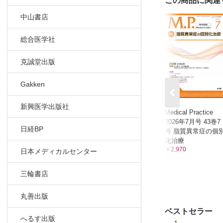
この商品に関連
中山書店
総合医学社
克誠堂出版
Gakken
新興医学出版社
Medical Practice
2026年7月号 43巻7
日経BP
号 脂質異常症の個
化治療
￥2,970
日本メディカルセンター
三輪書店
丸善出版
ベストセラー
へるす出版