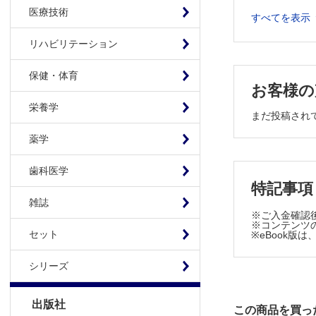
骨粗鬆症
医療技術
すべてを表示
誤嚥性肺
高齢者の
リハビリテーション
アドバン
保健・体育
トピックス
お客様の
老年腫瘍
栄養学
英国にお
まだ投稿され
治療 高齢
薬学
高齢者の
高齢者の
歯科医学
高齢者の
特記事項
高齢者に
雑誌
※ご入金確認
高齢者感
※コンテンツの
セット
※eBook
この症例か
食思不振
シリーズ
加療とと
Self-assess
出版社
この商品を買っ
【連 載】