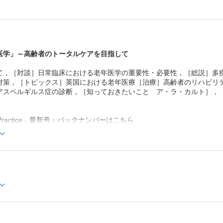
高齢者の在宅医療……山口 潔
高齢者に対する漢方治療……加藤士郎
高齢者感染症に対するワクチン接種……山口泰弘
この症例から何を学ぶか
食思不振を呈した認知症高齢者に高齢者総合機能評価を活
査・
医学」～高齢者のトータルケアを目指して
加療とともに社会サービスや薬剤調整も施行できた一例…
子ほか
，［対談］日常臨床における老年医学の重要性・必要性，［総説］多疾患併存
Self-assessment test
策，［トピックス］英国における老年医療［治療］高齢者のリハビリテーション
【連 載】
アスペルギルス症の診断，［知っておきたいこと ア・ラ・カルト］，
One Point Advice
がん治療における抗体薬物複合体（ADC）……内野慶太
外来の肺炎患者の抗菌薬投与は3日間でもよい，は本当か？
al Practice」最新号・バックナンバーはこちら
本信嗣
l Practice」年間購読、受付中！
血液培養陽性の初動─慌てず，見逃さず─……菊池航紀
肝硬変の門脈血栓は，凝固，抗凝固因子の「不安定な平衡
Cでの閲覧も可能です。
起因
センス一覧」よりオンライン環境でPDF版をご覧いただけます。詳細は
する……寺井崇二
認知機能と心不全との相関……森田啓行
胸水貯留の問診のコツ……皿谷 健
Total allergist（総合アレルギー専門医）……浅井一久
最初の1手が大事です……井畑 淳
今月の話題
慢性肺アスペルギルス症の診断……髙園貴弘
知っておきたいこと ア・ラ・カルト