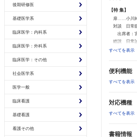
後期研修医
【特 集】
扉……小川
基礎医学系
対談 日常
臨床医学：内科系
出席者：
総説 日常
臨床医学：外科系
多疾患併存
すべてを表示
高齢者総
臨床医学：その他
「高齢者
便利機能
対策……
社会医学系
セミナー 
すべてを表示
フレイル
医学一般
サルコペ
臨床看護
対応機種
高齢者高
高齢者心
すべてを表示
基礎看護
高齢者糖
高齢者の
看護その他
認知症と
書籍情報