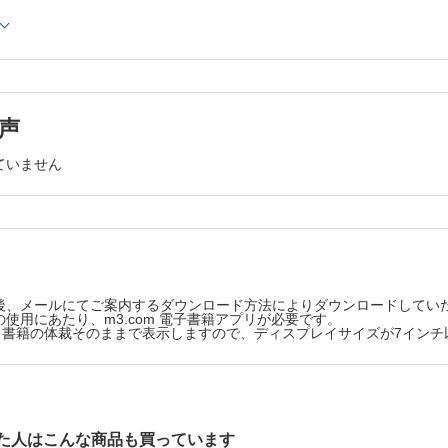
とその管理……浦野友彦
炎とその管理……石井正紀
救急医療……長谷川 浩
ス・ケア・プランニング（ACP）とその活用……北村義浩
声
学について……小川朝生
ける老年医療……吉松由貴
ていません
者に対する予防・治療アプローチとその実際
栄養管理……関根里恵
リハビリテーション……海老原 覚ほか
在宅医療……山口 潔
対する漢方治療……加藤士郎
後、メールにてご案内するダウンロード方法によりダウンロードしてい
染症に対するワクチン接種……山口泰弘
使用にあたり、m3.com 電子書籍アプリが必要です。
版は、書籍の体裁そのままで表示しますので、ディスプレイサイズが7イン
ら何を学ぶか
を呈した認知症高齢者に高齢者総合機能評価を活用し精査・
もに社会サービスや薬剤調整も施行できた一例……藤本博子ほか
ment test
た人はこんな商品も買っています