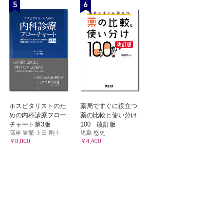
5
6
ホスピタリストのた
薬局ですぐに役立つ
めの内科診療フロー
薬の比較と使い分け
チャート第3版
100 改訂版
髙岸 勝繁 上田 剛士
児島 悠史
￥8,800
￥4,400