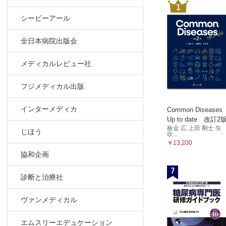
1
シービーアール
全日本病院出版会
メディカルレビュー社
フジメディカル出版
インターメディカ
Common Diseases
Up to date 改訂2
板金 広 上田 剛士 矢
じほう
吹...
￥13,200
協和企画
7
診断と治療社
ヴァンメディカル
エムスリーエデュケーション