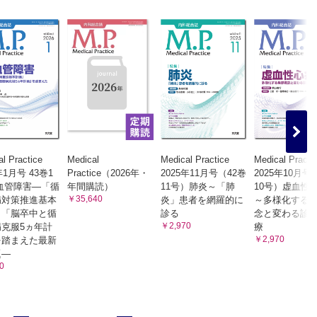
l Practice
Medical
Medical Practice
Medical Practi
年1月号 43巻1
Practice（2026年・
2025年11月号（42巻
2025年10月号
血管障害―「循
年間購読）
11号）肺炎～「肺
10号）虚血性
￥35,640
病対策推進基本
炎」患者を網羅的に
～多様化する
」「脳卒中と循
診る
念と変わる診
￥2,970
克服5ヵ年計
療
￥2,970
を踏まえた最新
題―
0