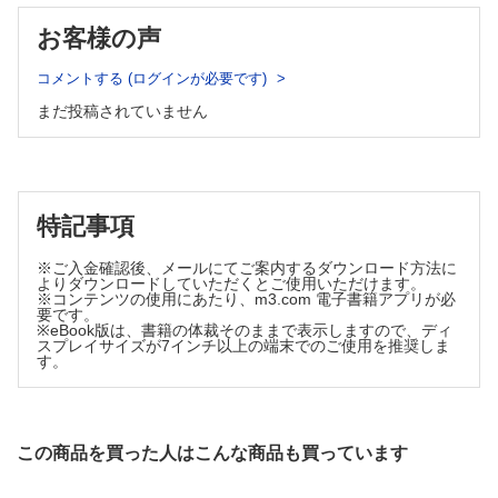
Ⅲ．外因性頸部救急の対応
頸部食道損傷
お客様の声
総合病院土浦協同病院外傷・Acute Care Surgeryセンター／
阿久津 智洋
コメントする (ログインが必要です)
喉頭外傷
まだ投稿されていません
久留米大学医学部耳鼻咽喉科・頭頸部外科学講座／末吉 慎
太郎
穿通性頸部損傷
島根大学医学部Acute Care Surgery講座／下条 芳秀
縊首・絞首
特記事項
関西医科大学総合医療センター総合集中治療部／露無 景子
頸髄損傷 ─超早期手術介入と再生医療の融合
※ご入金確認後、メールにてご案内するダウンロード方法に
よりダウンロードしていただくとご使用いただけます。
奈良県立医科大学救急医学講座／奥田 哲教 他
※コンテンツの使用にあたり、m3.com 電子書籍アプリが必
外傷性頸部症候群
要です。
※eBook版は、書籍の体裁そのままで表示しますので、ディ
関西医科大学附属病院救急医学科／尾上 敦規
スプレイサイズが7インチ以上の端末でのご使用を推奨しま
す。
連載
時をかける救急教授
第17回 昭和の街を駆け抜ける救急自動車
山口大学大学院医学系研究科救急医学／鶴田 良介
この商品を買った人はこんな商品も買っています
Acute Care Nutrition─代謝栄養の世界へようこそ！
第16回 慢性肝不全患者の代謝と栄養療法