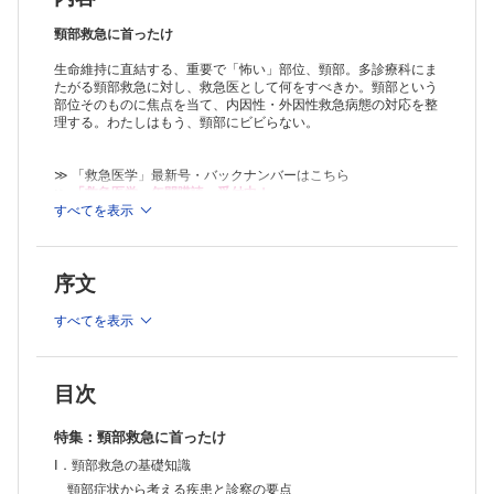
化回避戦略
大阪大学医学部附属病院高度救命救急センター／竹川 良介
頸部救急に首ったけ
亜急性甲状腺炎，急性化膿性甲状腺炎
生命維持に直結する、重要で「怖い」部位、頸部。多診療科にま
野口記念会野口病院内科／檜垣 直幸
たがる頸部救急に対し、救急医として何をすべきか。頸部という
頸部動脈解離
部位そのものに焦点を当て、内因性・外因性救急病態の対応を整
大阪医科薬科大学病院救急診療科／中尾 隼三
理する。わたしはもう、頸部にビビらない。
急性喉頭蓋炎・喉頭浮腫
埼玉医科大学総合医療センター耳鼻咽喉科／田中 是
頸椎変性疾患
≫ 「救急医学」最新号・バックナンバーはこちら
松戸市立総合医療センター整形外科・脊椎脊髄センター／宮下 智大
≫
「救急医学」年間購読、受付中！
Ⅲ．外因性頸部救急の対応
すべてを表示
※本製品はPCでの閲覧も可能です。
頸部食道損傷
「購入済ライセンス一覧」よりオンライン環境でPDF版をご覧い
総合病院土浦協同病院外傷・Acute Care Surgeryセンター／阿久津 智
ただけます。詳細は
こちら
でご確認ください。
洋
序文
喉頭外傷
久留米大学医学部耳鼻咽喉科・頭頸部外科学講座／末吉 慎太郎
すべてを表示
穿通性頸部損傷
島根大学医学部Acute Care Surgery講座／下条 芳秀
縊首・絞首
関西医科大学総合医療センター総合集中治療部／露無 景子
目次
頸髄損傷 ─超早期手術介入と再生医療の融合
奈良県立医科大学救急医学講座／奥田 哲教 他
特集：頸部救急に首ったけ
外傷性頸部症候群
Ⅰ．頸部救急の基礎知識
関西医科大学附属病院救急医学科／尾上 敦規
連載
頸部症状から考える疾患と診察の要点