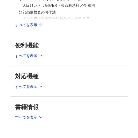
時をかける救急教授
大阪けいさつ病院ER・救命救急科／金 成浩
第17回 昭和の街を駆け抜ける救急自動車
頸部画像検査のお作法
山口大学大学院医学系研究科救急医学／鶴田 良介
済生会横浜市東部病院救急科／妹尾 聡美
Acute Care Nutrition─代謝栄養の世界へようこそ！
すべてを表示
輪状甲状靱帯切開の適応と手技
第16回 慢性肝不全患者の代謝と栄養療法
国立病院機構大阪医療センター救命救急センター／小島 将裕 他
済生会宇都宮病院栃木県救命救急センター／磯谷 肇男 他
出張版Dr.’s Prime Academia
内頸静脈穿刺・外頸静脈穿刺の適応と手技
第36回 在宅医療の現場から ─在宅医療における緩和ケア，何ができる
便利機能
京都桂病院救急集中治療科／玉﨑 庸介 他
のか？何を目指すのか？
Ⅱ．内因性頸部救急の対応
さつきホームクリニック／朝鳥 大介
すべてを表示
頸部軟部組織感染症 ─救急診療における壊死性筋膜炎の早期診
断と重症化回避戦略
大阪大学医学部附属病院高度救命救急センター／竹川 良介
対応機種
亜急性甲状腺炎，急性化膿性甲状腺炎
野口記念会野口病院内科／檜垣 直幸
すべてを表示
頸部動脈解離
大阪医科薬科大学病院救急診療科／中尾 隼三
書籍情報
急性喉頭蓋炎・喉頭浮腫
埼玉医科大学総合医療センター耳鼻咽喉科／田中 是
すべてを表示
頸椎変性疾患
松戸市立総合医療センター整形外科・脊椎脊髄センター／宮
下 智大