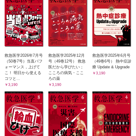
救急医学2026年7月号
救急医学2025年12月
救急医学2025年6月号
（50巻7号）当直パフ
号（49巻12号） 救急
（49巻6号） 熱中症診
ォーマンス，上げて
医だから学びたい；
療 Update & Upgrade
こ！ 明日から使える
こころの病気・ここ
￥3,190
コツと...
ろの薬
￥3,190
￥3,190