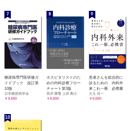
7
8
9
糖尿病専門医研修ガ
ホスピタリストのた
患者さんを総合的に
イドブック 改訂第
めの内科診療フロー
診るための 内科外
10版
チャート第3版
来これ一冊、必携書
日本糖尿病学会
髙岸 勝繁 上田 剛士
大玉 信一
￥9,680
￥8,800
￥9,680
10