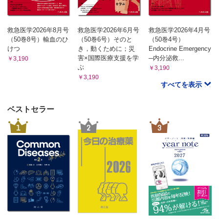
救急医学2026年8月号
救急医学2026年6月号
救急医学2026年4月号
（50巻8号）輸血のひ
（50巻6号）そのと
（50巻4号）
けつ
き，動くために；災
Endocrine Emergency
害×国際医療支援を学
─内分泌救...
￥3,190
ぶ
￥3,190
￥3,190
すべてを表示
ベストセラー
1
2
3