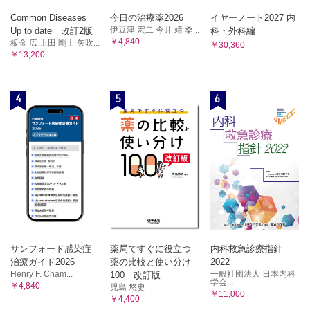
Common Diseases
今日の治療薬2026
イヤーノート2027 内
伊豆津 宏二 今井 靖 桑...
Up to date 改訂2版
科・外科編
￥4,840
板金 広 上田 剛士 矢吹...
￥30,360
￥13,200
4
5
6
サンフォード感染症
薬局ですぐに役立つ
内科救急診療指針
治療ガイド2026
薬の比較と使い分け
2022
Henry F. Cham...
一般社団法人 日本内科
100 改訂版
学会...
￥4,840
児島 悠史
￥11,000
￥4,400