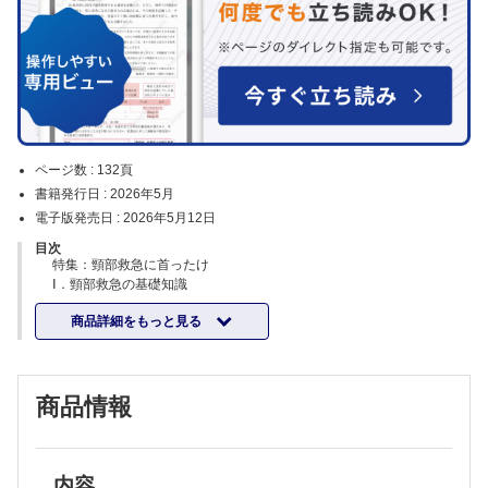
ページ数 :
132頁
書籍発行日 :
2026年5月
電子版発売日 :
2026年5月12日
目次
特集：頸部救急に首ったけ
Ⅰ．頸部救急の基礎知識
頸部症状から考える疾患と診察の要点
商品詳細をもっと見る
大阪けいさつ病院ER・救命救急科／金 成浩
頸部画像検査のお作法
済生会横浜市東部病院救急科／妹尾 聡美
輪状甲状靱帯切開の適応と手技
商品情報
済生会宇都宮病院栃木県救命救急センター／磯谷 肇男 他
内頸静脈穿刺・外頸静脈穿刺の適応と手技
京都桂病院救急集中治療科／玉﨑 庸介 他
Ⅱ．内因性頸部救急の対応
頸部軟部組織感染症 ─救急診療における壊死性筋膜炎の早期診断と重症
内容