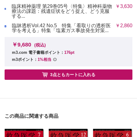
臨床精神薬理 第29巻05号〈特集〉精神科薬物
￥3,630
療法の課題：残遺症状をどう捉え、どう克服
する...
臨牀透析Vol.42 No.5 特集「看取りの透析医
￥2,860
学を考える」特集「塩素ガス事故発生対策...
￥9,680
(税込)
m3.com 電子書籍ポイント：
176pt
m3ポイント：
1%相当
3点ともカートに入れる
この商品に関連する商品