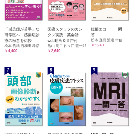
「感染症が苦手」な
医療スタッフのカン
腹部エコー 一問一
研修医へ 感染症診
タン実践！英会話
答
松本 直樹 渡邊 幸信
療の極意を伝授
web動画＆音声付
￥5,940
松本 哲哉 石和田 稔彦 ...
亀山 周二 佐々江 龍一郎
￥4,400
￥2,640
7
8
9