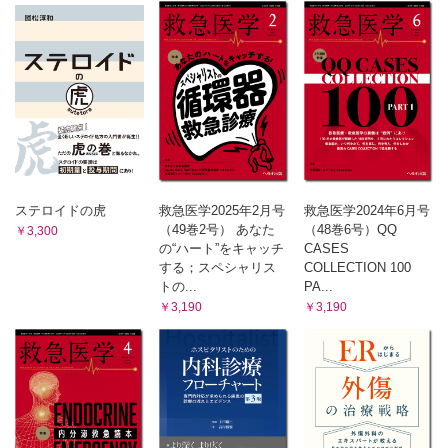
国立病院機構大阪医療センター救命救急センター／小島 将
裕 他
出張版Dr.’s Prime Academia
第36回 在宅医療の現場から ─在宅医療における緩和ケア，何
ができるのか？何を目指すのか？
さつきホームクリニック／朝鳥 大介
ステロイドの虎
救急医学2025年2月号
救急医学2024年6月号
（49巻2号） あなた
（48巻6号）QQ
￥3,300
の“ハート”をキャッチ
CASES
する；スペシャリス
COLLECTION 100
トの...
PA...
￥3,190
￥3,190