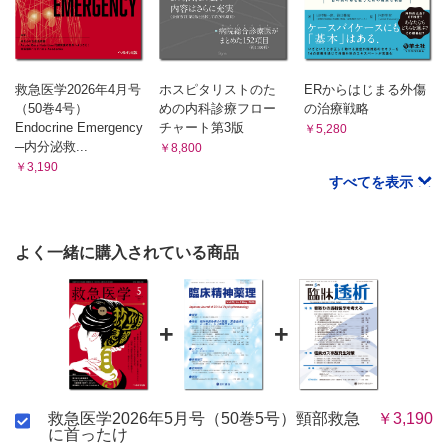
救急医学2026年4月号
ホスピタリストのた
ERからはじまる外傷
（50巻4号）
めの内科診療フロー
の治療戦略
Endocrine Emergency
チャート第3版
￥5,280
─内分泌救...
￥8,800
￥3,190
すべてを表示
よく一緒に購入されている商品
+
+
救急医学2026年5月号（50巻5号）頸部救急
￥3,190
に首ったけ