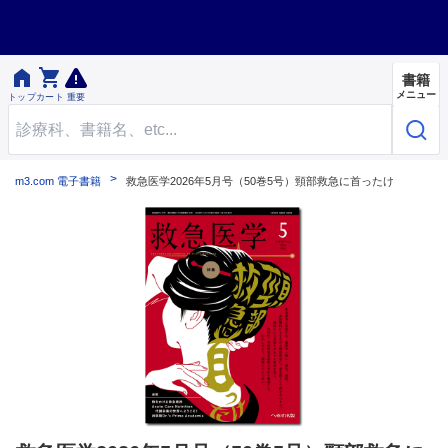


書籍
メニュー
トップ
カート
重要
m3.com 電子書籍
救急医学2026年5月号（50巻5号）頸部救急に首ったけ