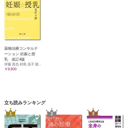
薬物治療コンサルテ
ーション 妊娠と授
乳 改訂4版
伊藤 真也 村島 温子 後...
￥9,900
立ち読みランキング
1
2
3