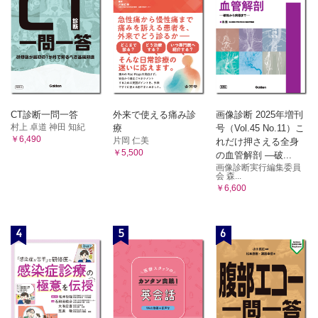
CT診断一問一答
外来で使える痛み診
画像診断 2025年増刊
村上 卓道 神田 知紀
療
号（Vol.45 No.11）こ
￥6,490
片岡 仁美
れだけ押さえる全身
￥5,500
の血管解剖 ―破...
画像診断実行編集委員
会 森...
￥6,600
4
5
6