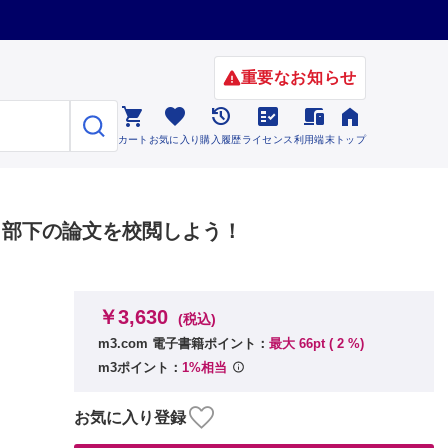
重要なお知らせ






カート
お気に入り
購入履歴
ライセンス
利用端末
トップ
集】部下の論文を校閲しよう！
￥3,630
(税込)
m3.com 電子書籍ポイント：
最大 66pt (
2
%)
m3ポイント：
1%相当
お気に入り登録