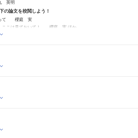
丸 英明
下の論文を校閲しよう！
って 櫻庭 実
，ここは見ておいて！ 櫻庭 実 ほか
和文・英文要旨，序文の書き方 淺野 裕子
的への答え」である―若手医師に伝えたい論理構築のコツ― 小野 真
必要な4つの視点―珍しいだけじゃダメ？― 安永 能周
E声明に基づく形成外科・再建外科・美容外科学分野における論文作成 
資格，多重投稿について 山中 浩気
成外科専門医が幸福になる秘訣―
大学医局とグローバル展望：研鑽から広がる世界 三原 誠
XT―次世代の本音―
デザイン―意匠の前にあるもの― 髙野 敏郎
北～南
37新潟大学医学部形成外科学教室 若槻 華子
外科！
9律速段階 中村 優