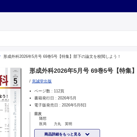
形成外科2026年5月号 69巻5号【特集】部下の論文を校閲しよう！
形成外科2026年5月号 69巻5号【特
/
克誠堂出版
ページ数 :
112頁
書籍発行日 :
2026年5月
電子版発売日 :
2026年5月8日
目次
随想
医局 力丸 英明
特別企画 部下の論文を校閲しよう！
商品詳細をもっと見る
企画にあたって 櫻庭 実