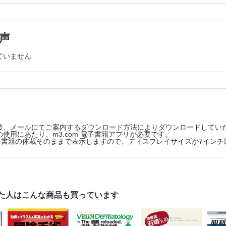
むデータ解析―計算は Excelに任せて―
声
義 続・測定値が1種類の場合 武川 公 ほか
ていません
天性血管腫の切除方法に関する検討 中浜 都 ほか
anthusfibrousbandの剥離に重点を置いた内眼角形成術 小川 英朗
応じてベバシズマブ投与を制御し創治癒に至った尾骨部褥瘡の1例 長
後、メールにてご案内するダウンロード方法によりダウンロードしてい
使用にあたり、m3.com 電子書籍アプリが必要です。
版は、書籍の体裁そのままで表示しますので、ディスプレイサイズが7イン
ロール誘発性低血糖に関する診療科横断的な考察―乳児血管腫診療にお
的なエキスパートの意見― 力久 直昭 ほか
l.157Issue3
ION
た人はこんな商品も買っています
杠 俊介