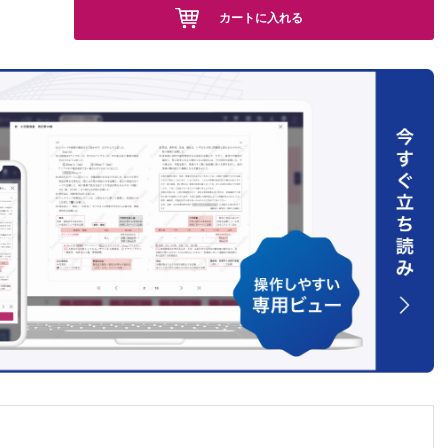
カートに入れる
構築のコ
 安永
野におけ
 三
 ほか