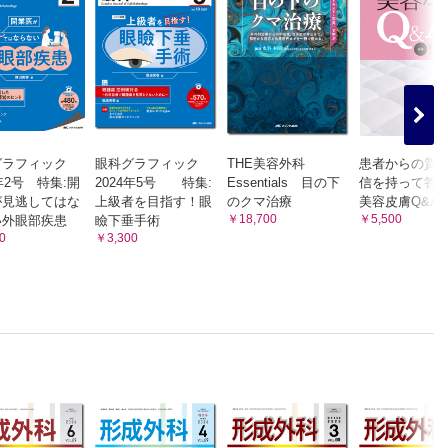
グラフィック
眼科グラフィック
THE美容外科
患者からの質
2年2号 特集:開
2024年5号 特集:
Essentials 目の下
信を持って答
が見逃してはな
上級者を目指す！眼
のクマ治療
美容皮膚Q&A
￥18,700
￥5,500
い外眼部疾患
瞼下垂手術
0
￥3,300