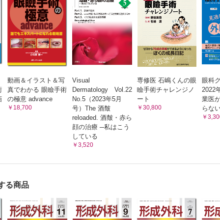
動画＆イラスト＆写
Visual
専修医 石嶋くんの眼
眼科
術
真でわかる 眼瞼手術
Dermatology Vol.22
瞼手術チャレンジノ
202
画
の極意 advance
No.5（2023年5月
ート
業医
￥18,700
￥30,800
号）The 酒皶
らな
￥3,30
reloaded. 酒皶・赤ら
顔の治療 ─私はこう
している
￥3,520
する商品