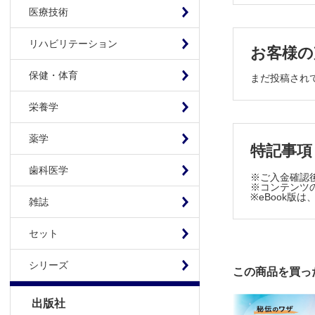
医療技術
特別寄稿
イメージで挑
リハビリテーション
お客様の
第2回講
原著
保健・体育
まだ投稿され
非退縮性先
栄養学
経験
Medialc
薬学
特記事項
症例
歯科医学
創の状態に
※ご入金確認
※コンテンツの
その他
※eBook
雑誌
プロプラノ
診療科横断
セット
PRS目次邦訳Vo
INFORMAT
シリーズ
この商品を買っ
投稿規定
編集後記 
出版社