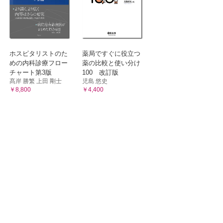
ホスピタリストのた
薬局ですぐに役立つ
めの内科診療フロー
薬の比較と使い分け
チャート第3版
100 改訂版
髙岸 勝繁 上田 剛士
児島 悠史
￥8,800
￥4,400