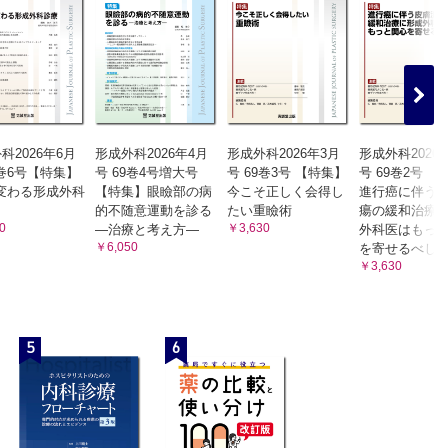
科2026年6月
形成外科2026年4月
形成外科2026年3月
形成外科2026
9巻6号【特集】
号 69巻4号増大号
号 69巻3号 【特集】
号 69巻2号 
変わる形成外科
【特集】眼瞼部の病
今こそ正しく会得し
進行癌に伴う
的不随意運動を診る
たい重瞼術
瘍の緩和治療
0
￥3,630
―治療と考え方―
外科医はもっ
￥6,050
を寄せるべし
￥3,630
5
6