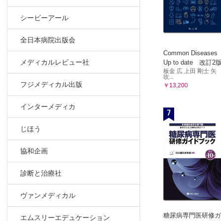
シービーアール
全日本病院出版会
Common Diseases
メディカルレビュー社
Up to date 改訂2
板金 広 上田 剛士 矢
吹...
フジメディカル出版
￥13,200
インターメディカ
7
じほう
協和企画
診断と治療社
ヴァンメディカル
糖尿病専門医研修ガ
エムスリーエデュケーション