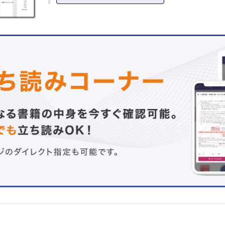
全体の流れ，ここは見ておいて！ 櫻庭 実 ほか
タイトル，和文・英文要旨，序文の書き方 淺野 裕子
考察は「目的への答え」である―若手医師に伝えたい論理
ツ― 小野 真平 ほか
症例報告に必要な4つの視点―珍しいだけじゃダメ？―
能周
STROBE声明に基づく形成外科・再建外科・美容外科学分
る論文作成 佐藤 伸弘
盗用，著者資格，多重投稿について 山中 浩気
連載
二刀流―形成外科専門医が幸福になる秘訣―
第2回 大学医局とグローバル展望：研鑽から広がる世界
原 誠
形成外科NEXT―次世代の本音―
見えないデザイン―意匠の前にあるもの― 髙野 敏郎
教室だより北～南
No.137新潟大学医学部形成外科学教室 若槻 華子
ザッツ形成外科！
Vol.29律速段階 中村 優
特別寄稿
イメージで挑むデータ解析―計算は Excelに任せて―
第2回講義 続・測定値が1種類の場合 武川 公 ほか
原著
非退縮性先天性血管腫の切除方法に関する検討 中浜 都
経験