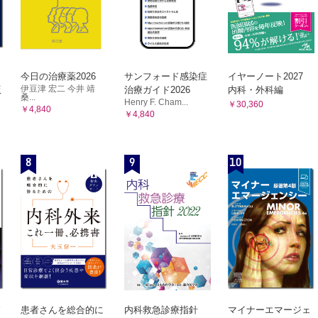
今日の治療薬2026
サンフォード感染症
イヤーノート2027
伊豆津 宏二 今井 靖
版
治療ガイド2026
内科・外科編
桑...
Henry F. Cham...
￥30,360
￥4,840
￥4,840
8
9
10
患者さんを総合的に
内科救急診療指針
マイナーエマージェ