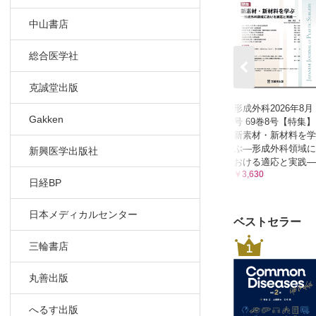
中山書店
総合医学社
克誠堂出版
形成外科2026年8月
Gakken
号 69巻8号【特集】
新素材・新材料を学
ぶ—形成外科領域に
新興医学出版社
おける適応と実践―
￥3,630
日経BP
日本メディカルセンター
ベストセラー
1
三輪書店
丸善出版
へるす出版