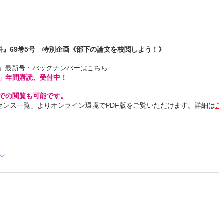
Medialcanthusfibrousbandの剥離に重点を置いた内
小川 英朗
症例
創の状態に応じてベバシズマブ投与を制御し創治癒に至っ
褥瘡の1例 長谷川泰子 ほか
科』69巻5号 特別企画《部下の論文を校閲しよう！》
その他
プロプラノロール誘発性低血糖に関する診療科横断的な考
科」最新号・バックナンバーはこちら
血管腫診療における共同意思決定を支える
診療科横断的なエキスパートの意見― 力久 直昭 ほか
」年間購読、受付中！
PRS目次邦訳Vol.157Issue3
INFORMATION
Cでの閲覧も可能です。
投稿規定
センス一覧」よりオンライン環境でPDF版をご覧いただけます。詳細は
編集後記 杠 俊介