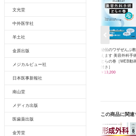
文光堂
中外医学社
羊土社
秘伝のワザぜんぶ教
金原出版
えます 美容外科手
とらの巻［WEB動
メジカルビュー社
付き］
￥13,200
日本医事新報社
南山堂
メディカ出版
この商品に関連
医歯薬出版
金芳堂