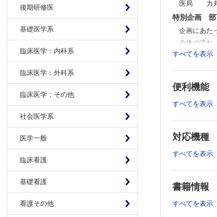
医局 力
後期研修医
特別企画 部
基礎医学系
企画にあた
全体の流れ
臨床医学：内科系
すべてを表示
タイトル，
考察は「目
臨床医学：外科系
症例報告に
便利機能
STROB
臨床医学：その他
盗用，著者
すべてを表示
社会医学系
連載
二刀流―形
対応機種
医学一般
第2回 
すべてを表示
形成外科NE
臨床看護
見えない
教室だより
基礎看護
書籍情報
No.1
ザッツ形成
すべてを表示
看護その他
Vol.2