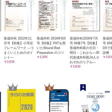
形成外科 2022年11
形成外科 2019年9月
形成外科2026年7月
形成外
月号【特集】小耳症
号【特集】PATを用
号 69巻7号【特集】
号 6
フレームワーク ―う
いたWound Bed
形成外科医の今日・
DXで
まくいくためのポイ
Preparation のコツ
明日・これから―30
診療
￥3,300
￥3,63
ント―
代形成外科医24人そ
￥3,630
れぞれのリアル―
￥3,630
4
2
3