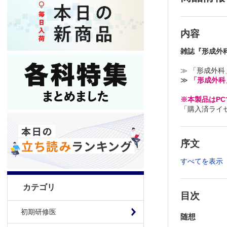
内容
雑誌『形成外
≫ 「形成外
≫
「形成外科
※本製品はP
「購入済ライ
序文
すべてを表示
カテゴリ
目次
初期研修医
随想