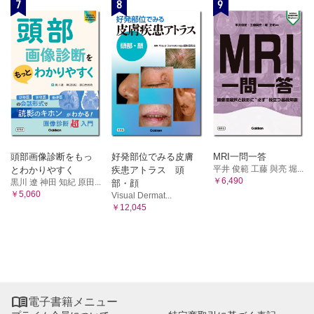
7
8
9
頭部画像診断をもっ
好発部位でみる皮膚
MRI一問一答
平井 俊範 工藤 與亮 堀...
とわかりやすく
疾患アトラス 頭
￥6,490
黒川 遼 神田 知紀 原田...
部・顔
￥5,060
Visual Dermat...
￥12,045

電子書籍メニュー