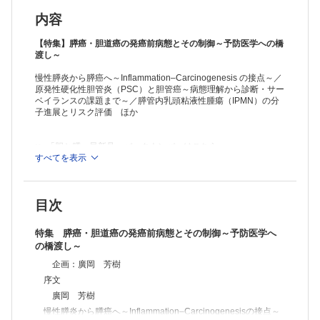
大野栄三郎
胆囊ポリープ・胆囊腺腫の発癌リスクとその予防戦略
内容
鬼島 宏ほか
胆道癌における慢性炎症・線維化の役割と可逆性
【特集】膵癌・胆道癌の発癌前病態とその制御～予防医学への橋
羽賀 敏博
渡し～
膵癌の早期診断：高リスク群におけるサーベイランス戦略～代謝異常か
慢性膵炎から膵癌へ～Inflammation‒Carcinogenesis の接点～／
らみた膵癌ハイリスク群への早期介入の現状～
原発性硬化性胆管炎（PSC）と胆管癌～病態理解から診断・サー
飯塚 武ほか
ベイランスの課題まで～／膵管内乳頭粘液性腫瘍（IPMN）の分
膵癌・胆道癌に関連する遺伝性腫瘍症候群の臨床像と診療体制
子進展とリスク評価 ほか
植野さやか
膵癌とマイクロバイオーム～16S・メタゲノム解析から腸内細菌遺伝子
マーカー診断へ～
≫ 「胆と膵」最新号・バックナンバーはこちら
藤井 匡ほか
≫
すべてを表示
「胆と膵」年間購読、受付中！
胆道癌におけるリキッドバイオプシーの活用と課題
※本製品はPCでの閲覧も可能です。
吉田 道弘ほか
「購入済ライセンス一覧」よりオンライン環境でPDF版をご覧い
膵癌のリキッドバイオマーカー最前線～cfDNA・cfRNA・EVを中心に
目次
ただけます。詳細は
こちら
でご確認ください。
～
高橋 賢治ほか
特集 膵癌・胆道癌の発癌前病態とその制御～予防医学へ
腫瘍由来エクソソームの尿中排出機構の解明と尿中 microRNAによる胆
の橋渡し～
膵癌早期診断
市川 裕樹
企画：廣岡 芳樹
膵癌・胆道癌の AI画像診断と前癌病変検出～認証 AIの現状と臨床応用
序文
への課題～
廣岡 芳樹
山田 哲
慢性膵炎から膵癌へ～Inflammation‒Carcinogenesisの接点～
膵癌・胆道癌の発癌前微小環境における免疫制御とその操作可能性～腫