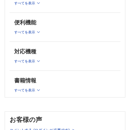
瘍免疫微小環境の制御をめざした予防研究の最前線～
阿部 敏明ほか
すべてを表示
飯田 忠ほか
原発性硬化性胆管炎（PSC）と胆管癌～病態理解から診断・サ
ApoA2アイソフォームを基盤とした膵癌予防医学の新展開～IPMN・
ーベイランスの課題まで～
PEI・早期診断を統合した臓器環境バイオマーカーの可能性～
中本 伸宏
便利機能
松下 晃ほか
膵管内乳頭粘液性腫瘍（IPMN）の分子進展とリスク評価
発癌抑制をめざす生活習慣・代謝制御介入の可能性～がん予防の現在地
すべてを表示
と個別化予防の可能性・限界～
大野栄三郎
松尾恵太郎
胆囊ポリープ・胆囊腺腫の発癌リスクとその予防戦略
鬼島 宏ほか
対応機種
胆道癌における慢性炎症・線維化の役割と可逆性
羽賀 敏博
すべてを表示
膵癌の早期診断：高リスク群におけるサーベイランス戦略～代
謝異常からみた膵癌ハイリスク群への早期介入の現状～
飯塚 武ほか
書籍情報
膵癌・胆道癌に関連する遺伝性腫瘍症候群の臨床像と診療体制
植野さやか
すべてを表示
膵癌とマイクロバイオーム～16S・メタゲノム解析から腸内細
菌遺伝子マーカー診断へ～
藤井 匡ほか
胆道癌におけるリキッドバイオプシーの活用と課題
お客様の声
吉田 道弘ほか
膵癌のリキッドバイオマーカー最前線～cfDNA・cfRNA・EVを