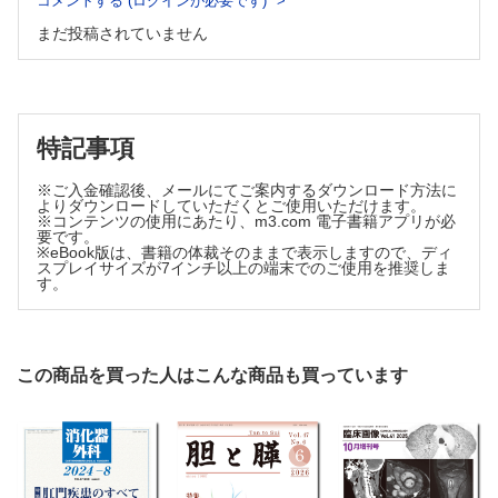
コメントする (ログインが必要です)
中心に～
まだ投稿されていません
高橋 賢治ほか
腫瘍由来エクソソームの尿中排出機構の解明と尿中 microRNA
による胆膵癌早期診断
市川 裕樹
膵癌・胆道癌の AI画像診断と前癌病変検出～認証 AIの現状と
特記事項
臨床応用への課題～
山田 哲
※ご入金確認後、メールにてご案内するダウンロード方法に
膵癌・胆道癌の発癌前微小環境における免疫制御とその操作可
よりダウンロードしていただくとご使用いただけます。
能性～腫瘍免疫微小環境の制御をめざした予防研究の最前線
※コンテンツの使用にあたり、m3.com 電子書籍アプリが必
要です。
～
※eBook版は、書籍の体裁そのままで表示しますので、ディ
飯田 忠ほか
スプレイサイズが7インチ以上の端末でのご使用を推奨しま
す。
ApoA2アイソフォームを基盤とした膵癌予防医学の新展開～
IPMN・ PEI・早期診断を統合した臓器環境バイオマーカー
の可能性～
松下 晃ほか
この商品を買った人はこんな商品も買っています
発癌抑制をめざす生活習慣・代謝制御介入の可能性～がん予防
の現在地と個別化予防の可能性・限界～
松尾恵太郎