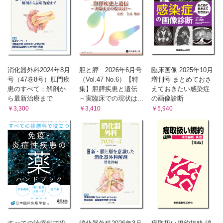
消化器外科2024年8月
胆と膵 2026年6月号
臨床画像 2025年10月
号（47巻8号）肛門疾
（Vol.47 No.6）【特
増刊号 まとめておさ
患のすべて；解剖か
集】胆膵疾患と遺伝
えておきたい感染症
ら最新治療まで
～実臨床での現状は...
の画像診断
￥3,300
￥3,410
￥5,940