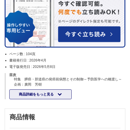
ページ数 :
104頁
書籍発行日 :
2026年4月
電子版発売日 :
2026年5月8日
目次
特集 膵癌・胆道癌の発癌前病態とその制御～予防医学への橋渡し～
企画：廣岡 芳樹
序文
商品詳細をもっと見る
廣岡 芳樹
慢性膵炎から膵癌へ～Inflammation‒Carcinogenesisの接点～
阿部 敏明ほか
原発性硬化性胆管炎（PSC）と胆管癌～病態理解から診断・サーベイ
商品情報
ランスの課題まで～
中本 伸宏
膵管内乳頭粘液性腫瘍（IPMN）の分子進展とリスク評価