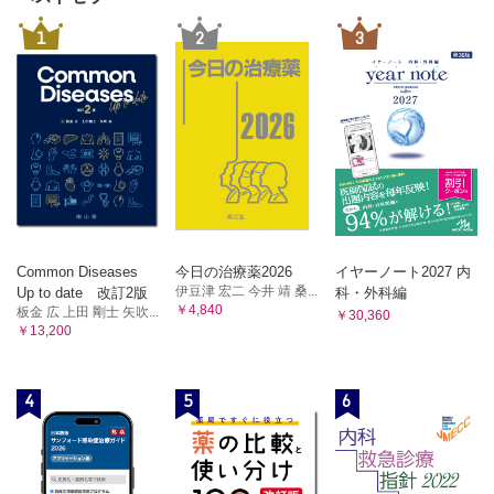
1
2
3
Common Diseases
今日の治療薬2026
イヤーノート2027 内
伊豆津 宏二 今井 靖 桑...
Up to date 改訂2版
科・外科編
￥4,840
板金 広 上田 剛士 矢吹...
￥30,360
￥13,200
4
5
6