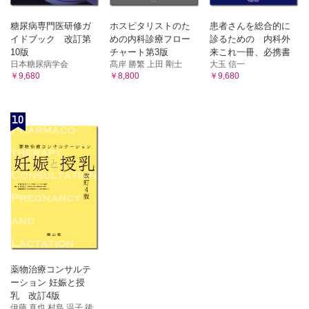
糖尿病専門医研修ガ
ホスピタリストのた
患者さんを総合的に
イドブック 改訂第
めの内科診療フロー
診るための 内科外
10版
チャート第3版
来これ一冊、必携書
日本糖尿病学会
髙岸 勝繁 上田 剛士
大玉 信一
￥9,680
￥8,800
￥9,680
10
薬物治療コンサルテ
ーション 妊娠と授
乳 改訂4版
伊藤 真也 村島 温子 後...