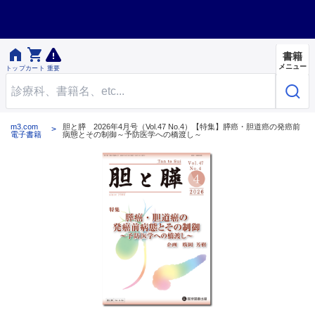


書籍
メニュー
トップ
カート
重要
m3.com
胆と膵 2026年4月号（Vol.47 No.4）【特集】膵癌・胆道癌の発癌前
電子書籍
病態とその制御～予防医学への橋渡し～