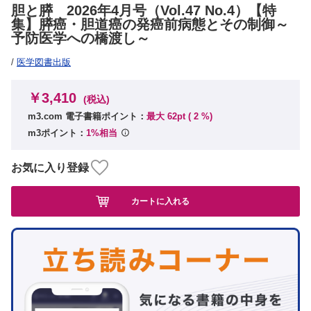
胆と膵 2026年4月号（Vol.47 No.4）【特
集】膵癌・胆道癌の発癌前病態とその制御～
予防医学への橋渡し～
/
医学図書出版
￥3,410
(税込)
m3.com 電子書籍ポイント：
最大 62pt (
2
%)
m3ポイント：
1%相当
お気に入り登録
カートに入れる