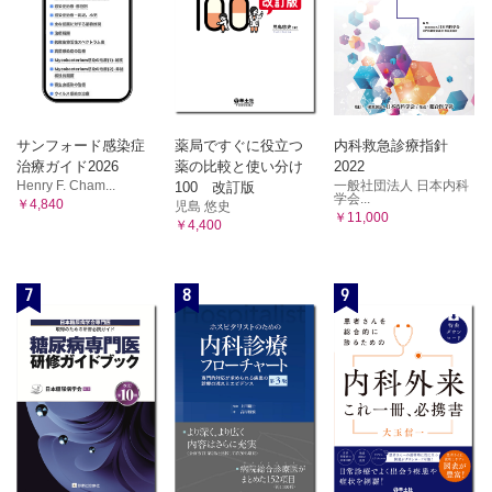
サンフォード感染症
薬局ですぐに役立つ
内科救急診療指針
治療ガイド2026
薬の比較と使い分け
2022
Henry F. Cham...
一般社団法人 日本内科
100 改訂版
学会...
￥4,840
児島 悠史
￥11,000
￥4,400
7
8
9