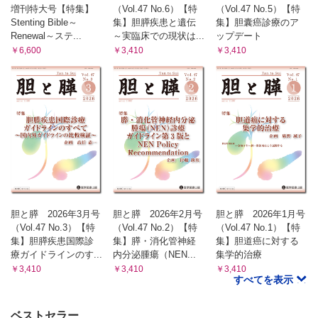
増刊特大号【特集】
（Vol.47 No.6）【特
（Vol.47 No.5）【特
Stenting Bible～
集】胆膵疾患と遺伝
集】胆囊癌診療のア
Renewal～ステ...
～実臨床での現状は...
ップデート
￥6,600
￥3,410
￥3,410
胆と膵 2026年3月号
胆と膵 2026年2月号
胆と膵 2026年1月号
（Vol.47 No.3）【特
（Vol.47 No.2）【特
（Vol.47 No.1）【特
集】胆膵疾患国際診
集】膵・消化管神経
集】胆道癌に対する
療ガイドラインのす...
内分泌腫瘍（NEN...
集学的治療
￥3,410
￥3,410
￥3,410
すべてを表示
ベストセラー