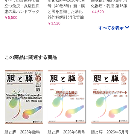
すべての診療科で役
消化器外科2026年3月
癌取扱い規約抜粋 消
立つ免疫・炎症性疾
号（49巻3号）新・膜
化器癌・乳癌 第15版
患の薬ハンドブック
と層を意識した消化
￥4,620
器外科解剖 消化管編
￥5,500
￥3,520
すべてを表示
この商品に関連する商品
胆と膵 2023年臨時
胆と膵 2026年6月号
胆と膵 2026年5月号