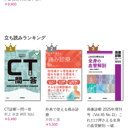
￥9,900
立ち読みランキング
1
2
3
CT診断一問一答
外来で使える痛み診
画像診断 2025年増刊
村上 卓道 神田 知紀
療
号（Vol.45 No.11）こ
￥6,490
片岡 仁美
れだけ押さえる全身
￥5,500
の血管解剖 ―破...