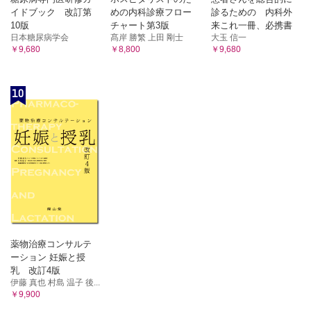
イドブック 改訂第
めの内科診療フロー
診るための 内科外
10版
チャート第3版
来これ一冊、必携書
日本糖尿病学会
髙岸 勝繁 上田 剛士
大玉 信一
￥9,680
￥8,800
￥9,680
10
薬物治療コンサルテ
ーション 妊娠と授
乳 改訂4版
伊藤 真也 村島 温子 後...
￥9,900