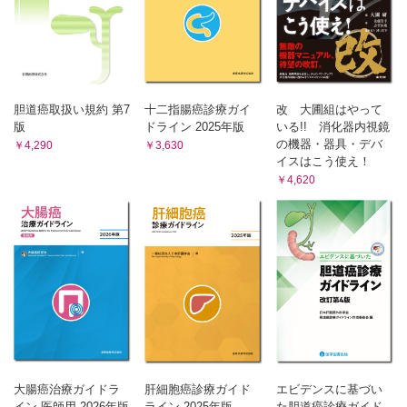
胆道癌取扱い規約 第7
十二指腸癌診療ガイ
改 大圃組はやって
版
ドライン 2025年版
いる!! 消化器内視鏡
の機器・器具・デバ
￥4,290
￥3,630
イスはこう使え！
￥4,620
大腸癌治療ガイドラ
肝細胞癌診療ガイド
エビデンスに基づい
イン 医師用 2026年版
ライン 2025年版
た胆道癌診療ガイド