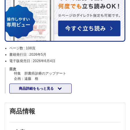
ページ数 :
108頁
書籍発行日 :
2026年5月
電子版発売日 :
2026年6月4日
目次
特集 胆囊癌診療のアップデート
企画：遠藤 格
胆囊癌の疫学とリスク因子の最新動向
商品詳細をもっと見る
藤永 淳郎ほか
胆囊癌の画像診断の進歩～CT・MRI・PET・AI 応用と診断アルゴリズ
ム～
鈴木耕次郎
商品情報
コラム：胆囊癌の内視鏡診断～病理検体採取も含めて～
南 裕人ほか
胆囊癌の病理学的特徴と分子病理学的背景
藤倉 航平ほか