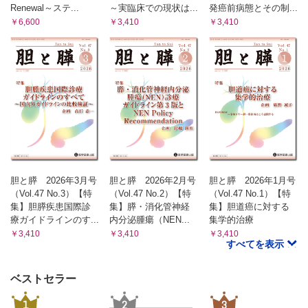
Renewal～ステ...
～実臨床での現状は...
発癌前病態とその制...
￥6,600
￥3,410
￥3,410
胆と膵 2026年3月号
胆と膵 2026年2月号
胆と膵 2026年1月号
（Vol.47 No.3）【特
（Vol.47 No.2）【特
（Vol.47 No.1）【特
集】胆膵疾患国際診
集】膵・消化管神経
集】胆道癌に対する
療ガイドラインのす...
内分泌腫瘍（NEN...
集学的治療
￥3,410
￥3,410
￥3,410
すべてを表示
ベストセラー
1
2
3