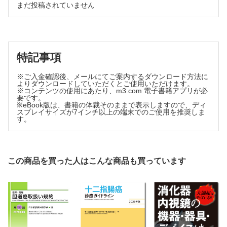
大川 裕貴ほか
まだ投稿されていません
コラム：胆汁酸・腸内細菌叢と胆囊癌発生のかかわり
遠藤 格ほか
胆囊癌手術の周術期管理と術後合併症対策
蘆田 良ほか
特記事項
胆道癌診療ガイドラインの改訂ポイント（日米欧比較も含む）
水野 隆史ほか
※ご入金確認後、メールにてご案内するダウンロード方法に
胆囊癌の膵・胆管合流異常，胆石との関連
よりダウンロードしていただくとご使用いただけます。
山田眞一郎ほか
※コンテンツの使用にあたり、m3.com 電子書籍アプリが必
要です。
胆囊癌に対する抗悪性腫瘍剤の日本発臨床試験・多施設共同研
※eBook版は、書籍の体裁そのままで表示しますので、ディ
究の展望
スプレイサイズが7インチ以上の端末でのご使用を推奨しま
す。
高橋 秀明ほか
この商品を買った人はこんな商品も買っています