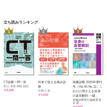
立ち読みランキング
1
2
3
CT診断一問一答
外来で使える痛み診
画像診断 2025年増刊
村上 卓道 神田 知紀
療
号（Vol.45 No.11）こ
￥6,490
片岡 仁美
れだけ押さえる全身
￥5,500
の血管解剖 ―破...
画像診断実行編集委員
会 森...
￥6,600