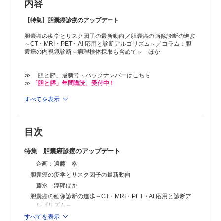
胆囊癌における切除可能性分類
内容
青木 修一ほか
胆囊癌の外科切除の基本戦略（T1／T2）
【特集】胆囊癌診療のアップデート
本田 五郎
胆囊癌の疫学とリスク因子の最新動向／胆囊癌の画像診断の進歩
胆囊癌（T3／4）の外科切除の基本戦略
～CT・MRI・PET・AI 応用と診断アルゴリズム～／コラム：胆
伊藤 寛倫ほか
囊癌の内視鏡診断～病理検体採取も含めて～ ほか
胆囊癌に対する腹腔鏡・ロボット支援手術の現状と課題
皆川 卓也ほか
胆囊癌の術前治療
≫ 「胆と膵」最新号・バックナンバーはこちら
塩谷 健斗ほか
≫
「胆と膵」年間購読、受付中！
胆囊癌の術後補助療法の現状と将来展望
細川 勇ほか
※本製品はPCでの閲覧も可能です。
すべてを表示
「購入済ライセンス一覧」よりオンライン環境でPDF版をご覧い
切除不能進行胆囊癌に対する全身化学療法～免疫チェックポイント阻害
ただけます。詳細は
こちら
でご確認ください。
薬の可能性と限界～
後藤 柚乃ほか
目次
胆囊癌の分子標的治療とバイオマーカー探索
大川 裕貴ほか
特集 胆囊癌診療のアップデート
コラム：胆汁酸・腸内細菌叢と胆囊癌発生のかかわり
遠藤 格ほか
企画：遠藤 格
胆囊癌手術の周術期管理と術後合併症対策
胆囊癌の疫学とリスク因子の最新動向
蘆田 良ほか
藤永 淳郎ほか
胆道癌診療ガイドラインの改訂ポイント（日米欧比較も含む）
胆囊癌の画像診断の進歩～CT・MRI・PET・AI 応用と診断ア
水野 隆史ほか
ルゴリズム～
胆囊癌の膵・胆管合流異常，胆石との関連
山田眞一郎ほか
鈴木耕次郎
すべてを表示