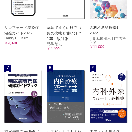
サンフォード感染症
薬局ですぐに役立つ
内科救急診療指針
治療ガイド2026
薬の比較と使い分け
2022
Henry F. Cham...
一般社団法人 日本内科
100 改訂版
学会...
￥4,840
児島 悠史
￥11,000
￥4,400
7
8
9
糖尿病専門医研修ガ
ホスピタリストのた
患者さんを総合的に