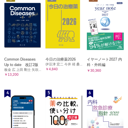
Common Diseases
今日の治療薬2026
イヤーノート2027 内
伊豆津 宏二 今井 靖 桑...
Up to date 改訂2版
科・外科編
￥4,840
板金 広 上田 剛士 矢吹...
￥30,360
￥13,200
4
5
6