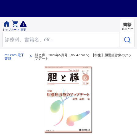


書籍
メニュー
トップ
カート
重要
m3.com 電子
胆と膵 2026年5月号（Vol.47 No.5）【特集】胆囊癌診療のアッ
書籍
プデート