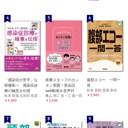
4
5
6
「感染症が苦手」な
医療スタッフのカン
腹部エコー 一問一
研修医へ 感染症診
タン実践！英会話
答
松本 直樹 渡邊 幸信
療の極意を伝授
web動画＆音声付
￥5,940
松本 哲哉 石和田 稔彦 ...
亀山 周二 佐々江 龍一郎
￥4,400
￥2,640
7
8
9