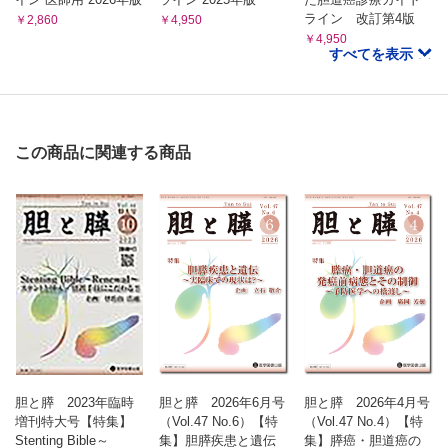
ライン 改訂第4版
￥2,860
￥4,950
￥4,950
すべてを表示
この商品に関連する商品
胆と膵 2023年臨時
胆と膵 2026年6月号
胆と膵 2026年4月号
増刊特大号【特集】
（Vol.47 No.6）【特
（Vol.47 No.4）【特
Stenting Bible～
集】胆膵疾患と遺伝
集】膵癌・胆道癌の