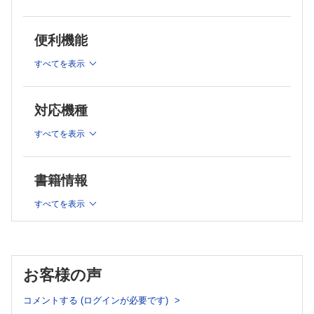
胆囊癌に対する抗悪性腫瘍剤の日本発臨床試験・多施設共同研究の展望
コラム：胆囊癌の内視鏡診断～病理検体採取も含めて～
高橋 秀明ほか
南 裕人ほか
便利機能
胆囊癌の病理学的特徴と分子病理学的背景
藤倉 航平ほか
すべてを表示
胆囊癌における切除可能性分類
青木 修一ほか
胆囊癌の外科切除の基本戦略（T1／T2）
対応機種
本田 五郎
胆囊癌（T3／4）の外科切除の基本戦略
すべてを表示
伊藤 寛倫ほか
胆囊癌に対する腹腔鏡・ロボット支援手術の現状と課題
書籍情報
皆川 卓也ほか
胆囊癌の術前治療
すべてを表示
塩谷 健斗ほか
胆囊癌の術後補助療法の現状と将来展望
細川 勇ほか
切除不能進行胆囊癌に対する全身化学療法～免疫チェックポイ
ント阻害薬の可能性と限界～
お客様の声
後藤 柚乃ほか
胆囊癌の分子標的治療とバイオマーカー探索
コメントする (ログインが必要です)