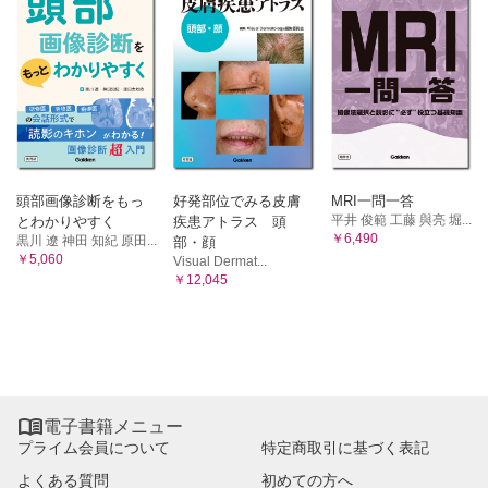
頭部画像診断をもっ
好発部位でみる皮膚
MRI一問一答
平井 俊範 工藤 與亮 堀...
とわかりやすく
疾患アトラス 頭
￥6,490
黒川 遼 神田 知紀 原田...
部・顔
￥5,060
Visual Dermat...
￥12,045

電子書籍メニュー
プライム会員について
特定商取引に基づく表記
よくある質問
初めての方へ