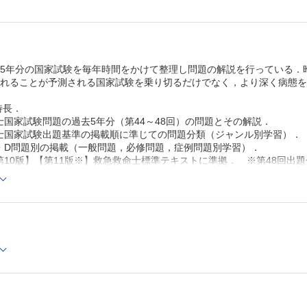
去5年分の国家試験を毎年時間をかけて整理し問題の解説を行っている．
されることが予測される国家試験を乗り切るだけでなく，より深く病態
特長．
国家試験問題の過去5年分（第44～48回）の問題とその解説．
国家試験出題基準の掲載順に準じての問題分類（ジャンル別学習）．
・D問題別の掲載（一般問題，必修問題，症例問題別学習）．
10版】【第11版※】救急救命士標準テキストに準拠． ※第48回出題