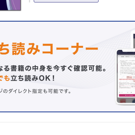
Ⅲ 健康と社会保障
専門分野
Ⅰ 救急医学概論
Ⅱ 救急症候・病態生理学
Ⅲ 疾病救急医学
Ⅳ 外傷救急医学
Ⅴ 環境障害・急性中毒学
B 問題
必修問題
C 問題
必修問題
D 問題
専門分野
Ⅰ 救急医学概論
Ⅱ 救急症候・病態生理学
Ⅲ 疾病救急医学
Ⅳ 外傷救急医学
Ⅴ 環境障害・急性中毒学