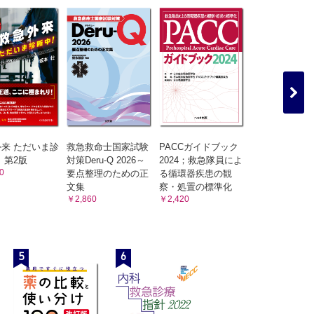
来 ただいま診
救急救命士国家試験
PACCガイドブック
 第2版
対策Deru-Q 2026～
2024；救急隊員によ
0
要点整理のための正
る循環器疾患の観
文集
察・処置の標準化
￥2,860
￥2,420
5
6