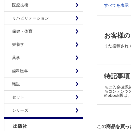
医療技術
すべてを表示
Ⅰ 救急医
Ⅱ 救急
リハビリテーション
Ⅲ 疾病
Ⅳ 外傷
保健・体育
お客様の
Ⅴ 環境
栄養学
まだ投稿され
薬学
歯科医学
特記事項
雑誌
※ご入金確認
※コンテンツの
※eBook
セット
シリーズ
出版社
この商品を買っ