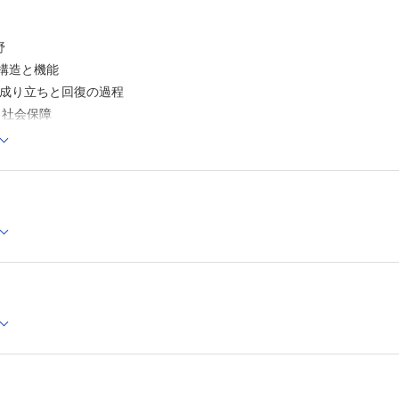
野
の構造と機能
の成り立ちと回復の過程
と社会保障
学概論
症候・病態生理学
救急医学
救急医学
障害・急性中毒学