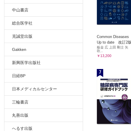
中山書店
総合医学社
克誠堂出版
Common Diseases
Up to date 改訂2
板金 広 上田 剛士 矢
Gakken
吹...
￥13,200
新興医学出版社
7
日経BP
日本メディカルセンター
三輪書店
丸善出版
へるす出版