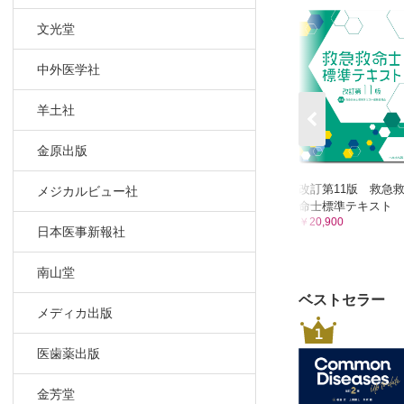
文光堂
中外医学社
羊土社
金原出版
改訂第11版 救急
メジカルビュー社
命士標準テキスト
￥20,900
日本医事新報社
南山堂
ベストセラー
メディカ出版
1
医歯薬出版
金芳堂