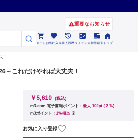
重要なお知らせ






カート
お気に入り
購入履歴
ライセンス
利用端末
トップ
夫！
26～これだけやれば大丈夫！
￥5,610
(税込)
m3.com 電子書籍ポイント：
最大 102pt (
2
%)
m3ポイント：
1%相当
お気に入り登録