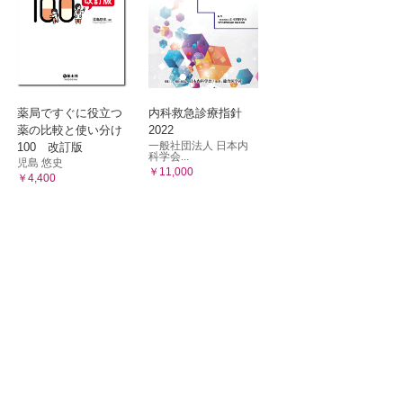
薬局ですぐに役立つ
内科救急診療指針
薬の比較と使い分け
2022
一般社団法人 日本内
100 改訂版
科学会...
児島 悠史
￥11,000
￥4,400