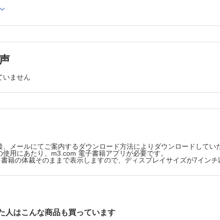
学概論
症候・病態生理学
救急医学
救急医学
声
障害・急性中毒学
ていません
後、メールにてご案内するダウンロード方法によりダウンロードしてい
使用にあたり、m3.com 電子書籍アプリが必要です。
版は、書籍の体裁そのままで表示しますので、ディスプレイサイズが7イン
た人はこんな商品も買っています