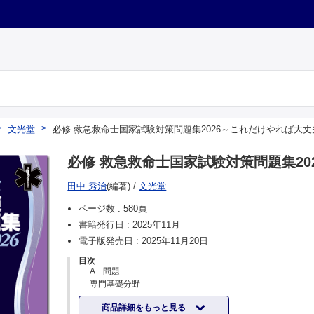
文光堂
必修 救急救命士国家試験対策問題集2026～これだけやれば大丈
必修 救急救命士国家試験対策問題集20
田中 秀治
(編著)
/
文光堂
ページ数 :
580頁
書籍発行日 :
2025年11月
電子版発売日 :
2025年11月20日
目次
A 問題
専門基礎分野
Ⅰ 人体の構造と機能
商品詳細をもっと見る
Ⅱ 疾患の成り立ちと回復の過程