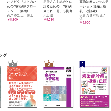
ホスピタリストのた
患者さんを総合的に
薬物治療コンサルテ
めの内科診療フロー
診るための 内科外
ーション 妊娠と授
チャート第3版
来これ一冊、必携書
乳 改訂4版
髙岸 勝繁 上田 剛士
大玉 信一
伊藤 真也 村島 温子
後...
￥8,800
￥9,680
￥9,900
ング
4
2
3