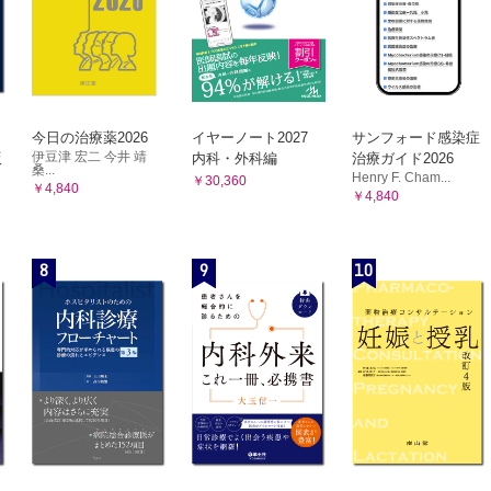
今日の治療薬2026
イヤーノート2027
サンフォード感染症
伊豆津 宏二 今井 靖
版
内科・外科編
治療ガイド2026
桑...
Henry F. Cham...
￥30,360
￥4,840
￥4,840
8
9
10