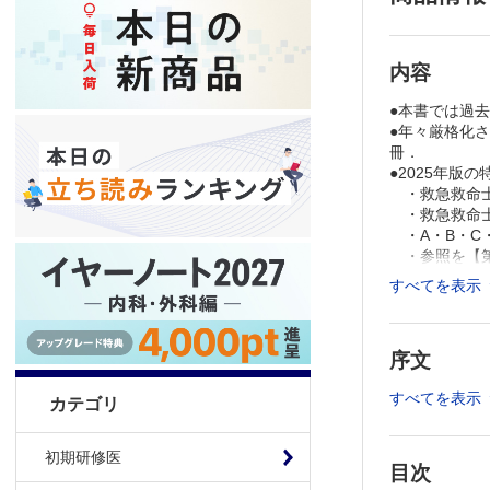
内容
●本書では過
●年々厳格化
冊．
●2025年版の
・救急救命士
・救急救命士
・A・B・C
・参照を【第
すべてを表示
序文
すべてを表示
カテゴリ
初期研修医
目次