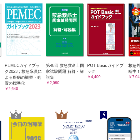
救
PEMECガイドブッ
第48回 救急救命士国
POT Basicガイドブ
救急外
ク2023；救急隊員に
家試験問題 解答・解
ック
断中！
￥4,400
￥7,04
よる疾病の観察・処
説集
￥2,090
置の標準化
￥2,640
4
2
3