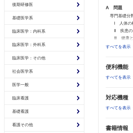
後期研修医
A 問題
専門基礎分
基礎医学系
Ⅰ 人体
Ⅱ 疾患
臨床医学：内科系
Ⅲ 健康
臨床医学：外科系
専門分野
すべてを表示
Ⅰ 救急医
臨床医学：その他
Ⅱ 救急
便利機能
Ⅲ 疾病
社会医学系
Ⅳ 外傷
すべてを表示
Ⅴ 環境
医学一般
B 問題
対応機種
臨床看護
必修問題
C 問題
すべてを表示
基礎看護
必修問題
D 問題
看護その他
書籍情報
専門分野