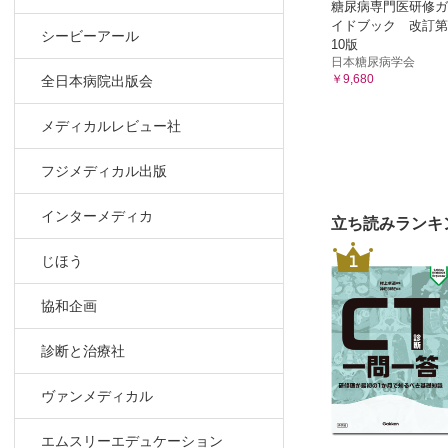
糖尿病専門医研修ガ
イドブック 改訂第
シービーアール
10版
日本糖尿病学会
￥9,680
全日本病院出版会
メディカルレビュー社
フジメディカル出版
インターメディカ
立ち読みランキ
1
じほう
協和企画
診断と治療社
ヴァンメディカル
エムスリーエデュケーション