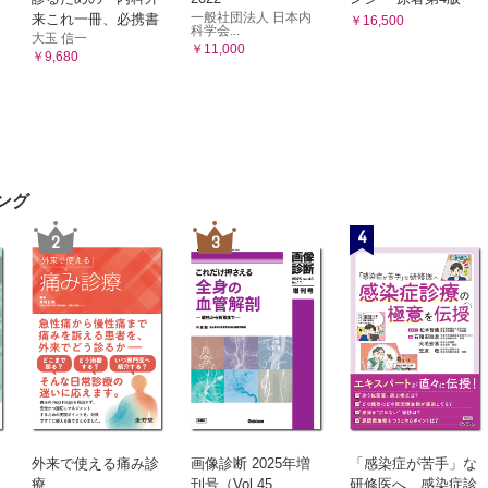
一般社団法人 日本内
来これ一冊、必携書
￥16,500
科学会...
大玉 信一
￥11,000
￥9,680
ング
4
2
3
外来で使える痛み診
画像診断 2025年増
「感染症が苦手」な
療
刊号（Vol.45
研修医へ 感染症診