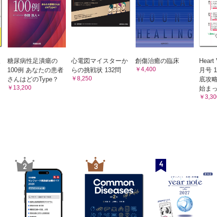
法に関するQ&A
質問
予防についての質問
腫治療についての質問
吸
糖尿病性足潰瘍の
心電図マイスターか
創傷治癒の臨床
Heart
￥4,400
100例 あなたの患者
らの挑戦状 132問
月号 
￥8,250
さんはどのType？
底攻
￥13,200
始ま
￥3,30
4
2
3