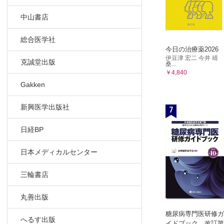
中山書店
総合医学社
今日の治療薬2026
伊豆津 宏二 今井 靖
克誠堂出版
桑...
￥4,840
Gakken
新興医学出版社
7
日経BP
日本メディカルセンター
三輪書店
丸善出版
糖尿病専門医研修ガ
へるす出版
イドブック 改訂第