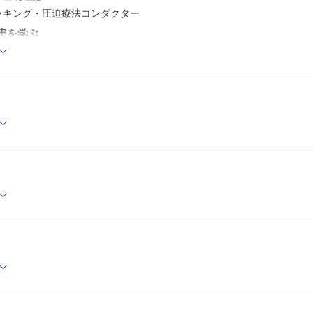
トッキング・圧迫療法コンダクター
疾患を学ぶ
流障害の起こるわけ（閉塞と逆流）
瘤
肢潰瘍
血栓症と肺血栓塞栓症
法による静脈血栓塞栓症の予防
後症候群
静脈疾患
 1 超音波診断の進歩とバスキュラーラボ
2 災害時における弾性ストッキング
パ浮腫といろいろな浮腫を学ぶ
のメカニズムと圧迫療法が有効に働く理論
腫の特徴と診断
腫の予防と治療
候群による浮腫とその他の慢性浮腫の治療
3 圧迫下の運動療法