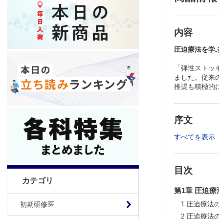
内容
圧迫療法を学
「弾性ストッ
ました。従来
推奨も積極的
序文
すべてを表示
目次
カテゴリ
第1章 圧迫
1 圧迫療法
初期研修医
2 圧迫療法