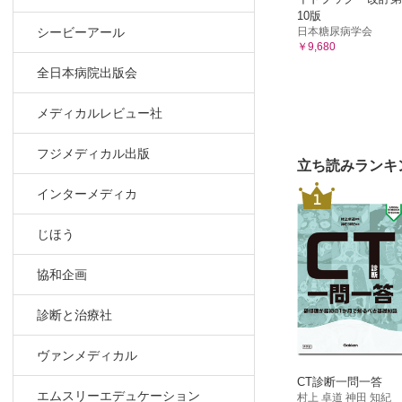
10版
日本糖尿病学会
シービーアール
￥9,680
全日本病院出版会
メディカルレビュー社
フジメディカル出版
立ち読みランキ
インターメディカ
1
じほう
協和企画
診断と治療社
ヴァンメディカル
CT診断一問一答
エムスリーエデュケーション
村上 卓道 神田 知紀