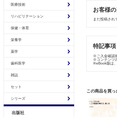
第4章 各種圧
医療技術
お客様の
1 圧迫療法
リハビリテーション
2 弾性ス
まだ投稿され
3 弾性包帯
保健・体育
4 調節型圧
5 IPC（
栄養学
6 補助具
特記事項
Topics 
薬学
※ご入金確認
第5章 圧迫
※コンテンツの
※eBook
歯科医学
1 圧迫療法
2 医療関連
雑誌
3 アドヒ
Topics 
セット
この商品を買っ
第6章 圧迫
1 日本静
シリーズ
2 静脈疾
3 リンパ
出版社