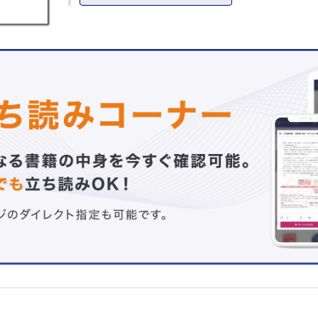
第2章 静脈疾患を学ぶ
1 静脈還流障害の起こるわけ（閉塞と逆流）
2 下肢静脈瘤
3 静脈性下肢潰瘍
4 深部静脈血栓症と肺血栓塞栓症
5 圧迫療法による静脈血栓塞栓症の予防
6 静脈血栓後症候群
7 その他の静脈疾患
Topics 1 超音波診断の進歩とバスキュラーラボ
Topics 2 災害時における弾性ストッキング
第3章 リンパ浮腫といろいろな浮腫を学ぶ
1 むくみのメカニズムと圧迫療法が有効に働く理論
2 リンパ浮腫の特徴と診断
3 リンパ浮腫の予防と治療
4 廃用症候群による浮腫とその他の慢性浮腫の治療
Topics 3 圧迫下の運動療法
第4章 各種圧迫装具とIPCを学ぶ
1 圧迫療法に使用される医療機器
2 弾性ストッキングと弾性スリーブ・グローブ
3 弾性包帯
4 調節型圧迫装具
5 IPC（間欠的空気圧迫法）
6 補助具，その他（パッド，枕子）
Topics 4 圧迫圧測定装置について
第5章 圧迫療法の合併症とアドヒアランスの問題を学ぶ