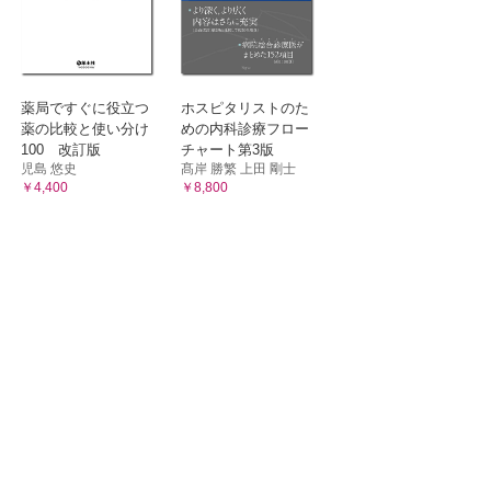
薬局ですぐに役立つ
ホスピタリストのた
薬の比較と使い分け
めの内科診療フロー
100 改訂版
チャート第3版
児島 悠史
髙岸 勝繁 上田 剛士
￥4,400
￥8,800