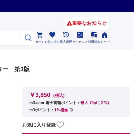
重要なお知らせ






カート
お気に入り
購入履歴
ライセンス
利用端末
トップ
ター 第3版
￥3,850
(税込)
m3.com 電子書籍ポイント：
最大 70pt (
2
%)
m3ポイント：
1%相当
お気に入り登録