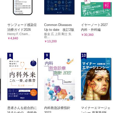
サンフォード感染症
Common Diseases
イヤーノート2027
治療ガイド2026
Up to date 改訂2版
内科・外科編
Henry F. Cham...
板金 広 上田 剛士 矢
￥30,360
吹...
￥4,840
￥13,200
8
9
10
患者さんを総合的に
内科救急診療指針
マイナーエマージェ
診るための 内科外
2022
ンシー 原著第4版