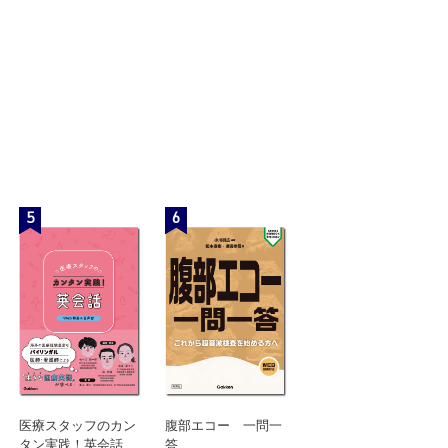
5
6
医療スタッフのカン
腹部エコー 一問一
タン実践！英会話
答