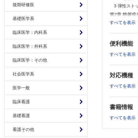
後期研修医
3 弾性ス
第2章 静脈
基礎医学系
すべてを表示
1 静脈還
2 下肢静脈
臨床医学：内科系
3 静脈性下
便利機能
4 深部静脈
臨床医学：外科系
5 圧迫療
すべてを表示
臨床医学：その他
6 静脈血栓
7 その他の
社会医学系
対応機種
Topics
Topics 
すべてを表示
医学一般
第3章 リン
臨床看護
1 むくみ
書籍情報
2 リンパ浮
基礎看護
3 リンパ浮
すべてを表示
4 廃用症
看護その他
Topics 