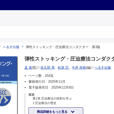
へるす出版
弾性ストッキング・圧迫療法コンダクター 第3版
弾性ストッキング・圧迫療法コンダク
孟 真
(監)
/
佐久田 斉
,
松原 忍
,
今井 崇裕
(編)
/
へるす出版
ページ数 :
254頁
書籍発行日 :
2025年11月
電子版発売日 :
2025年12月9日
目次
第1章 圧迫療法の役割を学ぶ
1 圧迫療法の歴史
2 圧迫療法の基礎理論
商品詳細をもっと見る
3 弾性ストッキング・圧迫療法コンダクター