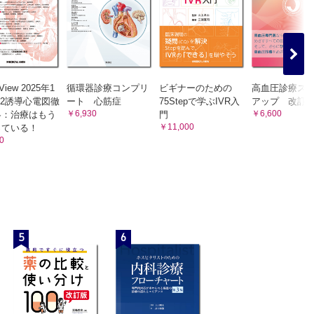
 View 2025年1
循環器診療コンプリ
ビギナーのための
高血圧診療ス
12誘導心電図徹
ート 心筋症
75Stepで学ぶIVR入
アップ 改訂第
￥6,930
￥6,600
略：治療はもう
門
￥11,000
っている！
0
5
6