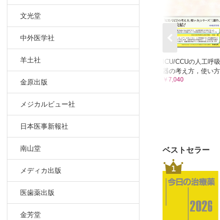
第7章 圧迫療
文光堂
1 一般的な
2 DVT 
中外医学社
3 リンパ浮
巻末資料
羊土社
ICU/CCUの人工呼
器の考え方，使い方
￥7,040
金原出版
メジカルビュー社
日本医事新報社
南山堂
ベストセラー
1
メディカ出版
医歯薬出版
金芳堂