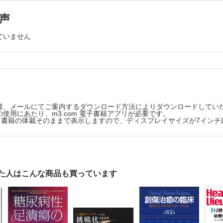
迫装具とIPCを学ぶ
声
に使用される医療機器
トッキングと弾性スリーブ・グローブ
ていません
迫装具
間欠的空気圧迫法）
，その他（パッド，枕子）
4 圧迫圧測定装置について
後、メールにてご案内するダウンロード方法によりダウンロードしてい
療法の合併症とアドヒアランスの問題を学ぶ
使用にあたり、m3.com 電子書籍アプリが必要です。
版は、書籍の体裁そのままで表示しますので、ディスプレイサイズが7イン
の合併症
機器褥瘡（MDRPU）
アランスの問題とその対処
5 弾性ストッキング着脱のコツ
た人はこんな商品も買っています
療法のガイドラインを学ぶ
脈学会：静脈疾患における圧迫療法ガイドライン
患に関するその他のガイドライン
浮腫に関するガイドライン