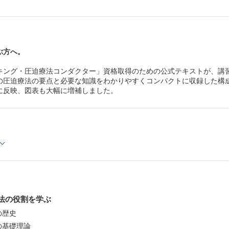
1 圧迫療法の合併症
2 医療関連機器褥瘡（MDRPU）
3 アドヒアランスの問題とその対処
Topics 5 弾性ストッキング着脱のコツ
第6章 圧迫療法のガイドラインを学ぶ
ぶ方へ。
1 日本静脈学会：静脈疾患における圧迫療法ガイドライン
2 静脈疾患に関するその他のガイドライン
キング・圧迫療法コンダクター」資格取得のための公式テキストが、講
3 リンパ浮腫に関するガイドライン
第7章 圧迫療法に関するQ&A
の圧迫療法の要点と必要な知識をわかりやすくコンパクトに収録した構
1 一般的な質問
に反映、図表も大幅に増補しました。
2 DVT 予防についての質問
3 リンパ浮腫治療についての質問
巻末資料
療法の役割を学ぶ
の歴史
の基礎理論