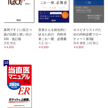
薬局ですぐに役立つ
患者さんを総合的に
ホスピタリストのた
薬の比較と使い分け
診るための 内科外
めの内科診療フロー
100 改訂版
来これ一冊、必携書
チャート第3版
児島 悠史
大玉 信一
髙岸 勝繁 上田 剛士
￥4,400
￥9,680
￥8,800
10