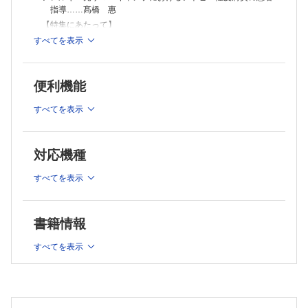
②アトピー性皮膚炎と環境……小田嶋博
指導……髙橋 惠
連載
【特集にあたって】
心が歌えば，世界が揺れる
増えていく治療の選択肢に向け，新たなケアを創り出す……金
レッドライン
すべてを表示
子恵美
佐藤聡美
むかしといまを繋ぐ知恵；故事・ことわざ・名言をたずねて㊸
【病態・治療】
苦は楽の種；苦労することこそが幸福のもとである
①アトピー性皮膚炎の病態と診断・重症度……福家辰樹
便利機能
磯崎三喜年
②アトピー性皮膚炎におけるかゆみの重症度評価とその治
あまの橋架け；病院にかかわるみんなのコミュニケーション㊴
すべてを表示
療……杉山晃子
難病を抱えたこどもを育てる保護者との懇談②
③こどものアトピー性皮膚炎における全身療法の基礎知識……
阿真京子
井上祐三朗
医law 医law な関係(152)
殺人事件の加害少年の親の損害賠償責任
対応機種
④アトピー性皮膚炎と食物アレルギー……堀向健太
粟野公一郎
⑤アトピー性皮膚炎における外用療法の基礎と実践；保湿外用
ひとりごとスケッチ(112)
すべてを表示
薬から新規非ステロイド性抗炎症外用薬を含めて……津田浩
北海道ボールパークF ビレッジ
和
土田菜摘
⑥アトピー性皮膚炎の全身療法の多様化；生物学的製剤と経口
かれいどすこーぷ(156)
JAK 阻害薬の役割……逸見和範
書籍情報
まだ「観ていない」，あの映画
【看護ケアの発展に必要な知識】
小鳥遊遊鳥
すべてを表示
①アトピー性皮膚炎をもつこどものセルフケア能力の発達……
看護系絵本堂(156)
杉村篤士
マンガでわかる！子どものアトピー性皮膚炎のケア
谷口あけみ
②アトピー性皮膚炎の新しい治療をこども・家族にどう説明
「論争中の病」を抱える青年を支えること；筋痛性脳脊髄炎/ 慢性疲労
し，どう支えるか……松﨑寛司
症候群をめぐって⑤
③アトピー性皮膚炎をもつこどもの注射へのチャレンジを支え