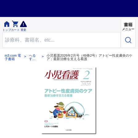


書籍
メニュー
トップ
カート
重要
m3.com 電
へる
小児看護2026年2月号（49巻2号）アトピー性皮膚炎のケ
子書籍
す出
ア；最新治療を支える看護
版