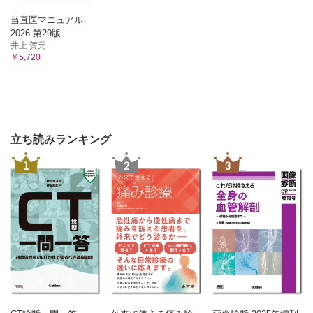
当直医マニュアル
2026 第29版
井上 賀元
￥5,720
立ち読みランキング
1
2
3