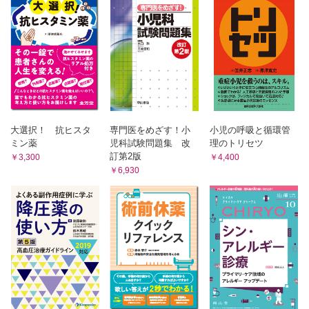
磯崎三喜年
あまの橋架け；病院にかかわるみんなのコミュニケーション㊴
難病を抱えたこどもを育てる保護者との懇談②
阿真京子
医law 医law な関係(152)
殺人事件の加害少年の親の損害賠償責任
粟野公一郎
ひとりごとスケッチ(112)
大選択！ 抗ヒスタ
専門医をめざす！小
小児の呼吸と循環管
北海道ボールパークF ビレッジ
ミン薬
児科試験問題集 改
理のトリセツ
土田菜摘
訂第2版
￥3,300
￥4,400
かれいどすこーぷ(156)
￥6,930
まだ「観ていない」，あの映画
小鳥遊遊鳥
看護系絵本堂(156)
マンガでわかる！子どものアトピー性皮膚炎のケア
谷口あけみ
「論争中の病」を抱える青年を支えること；筋痛性脳脊髄炎/
慢性疲労症候群をめぐって⑤
診断がついても；筋痛性脳脊髄炎／慢性疲労
症候群の当事者として