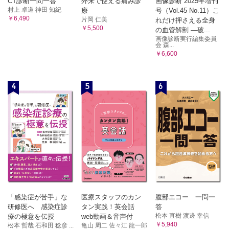
CT診断一問一答
外来で使える痛み診
画像診断 2025年増刊
村上 卓道 神田 知紀
療
号（Vol.45 No.11）こ
￥6,490
片岡 仁美
れだけ押さえる全身
￥5,500
の血管解剖 ―破...
画像診断実行編集委員
会 森...
￥6,600
4
5
6
「感染症が苦手」な
医療スタッフのカン
腹部エコー 一問一
研修医へ 感染症診
タン実践！英会話
答
松本 直樹 渡邊 幸信
療の極意を伝授
web動画＆音声付
￥5,940
松本 哲哉 石和田 稔彦 ...
亀山 周二 佐々江 龍一郎