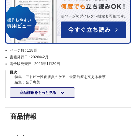
ページ数 :
128頁
書籍発行日 :
2026年2月
電子版発売日 :
2026年1月20日
目次
特集 アトピー性皮膚炎のケア 最新治療を支える看護
編集：金子恵美
【カラーグラフ】
商品詳細をもっと見る
アレルギー児サマーキャンプにおけるアトピー性皮膚炎の患者指導……
髙橋 惠
【特集にあたって】
増えていく治療の選択肢に向け，新たなケアを創り出す……金子恵美
商品情報
【病態・治療】
①アトピー性皮膚炎の病態と診断・重症度……福家辰樹
②アトピー性皮膚炎におけるかゆみの重症度評価とその治療……杉山晃
子