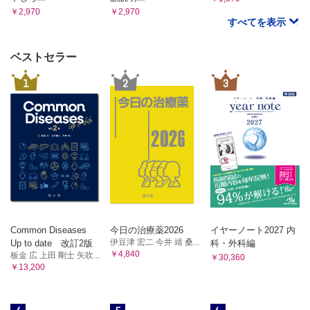
￥2,970
￥2,970
すべてを表示
ベストセラー
1
2
3
Common Diseases
今日の治療薬2026
イヤーノート2027 内
伊豆津 宏二 今井 靖 桑...
Up to date 改訂2版
科・外科編
￥4,840
板金 広 上田 剛士 矢吹...
￥30,360
￥13,200