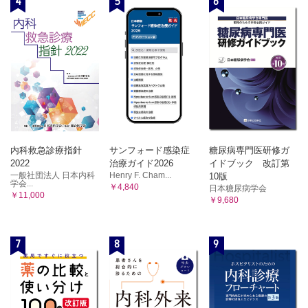
4
5
6
内科救急診療指針
サンフォード感染症
糖尿病専門医研修ガ
2022
治療ガイド2026
イドブック 改訂第
一般社団法人 日本内科
Henry F. Cham...
10版
学会...
￥4,840
日本糖尿病学会
￥11,000
￥9,680
7
8
9