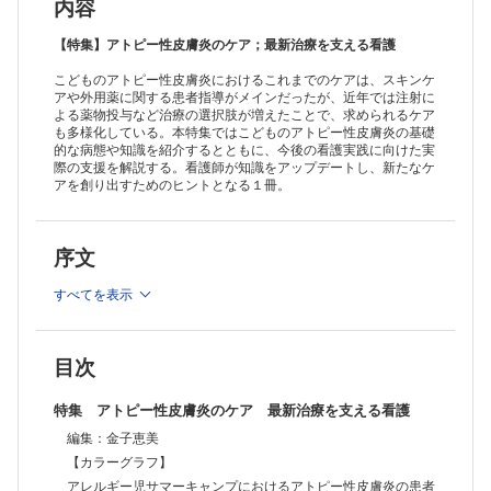
③こどものアトピー性皮膚炎における全身療法の基礎知識……井上祐三
内容
朗
④アトピー性皮膚炎と食物アレルギー……堀向健太
【特集】アトピー性皮膚炎のケア；最新治療を支える看護
⑤アトピー性皮膚炎における外用療法の基礎と実践；保湿外用薬から新
こどものアトピー性皮膚炎におけるこれまでのケアは、スキンケ
規非ステロイド性抗炎症外用薬を含めて……津田浩和
アや外用薬に関する患者指導がメインだったが、近年では注射に
⑥アトピー性皮膚炎の全身療法の多様化；生物学的製剤と経口JAK 阻
よる薬物投与など治療の選択肢が増えたことで、求められるケア
害薬の役割……逸見和範
も多様化している。本特集ではこどものアトピー性皮膚炎の基礎
【看護ケアの発展に必要な知識】
的な病態や知識を紹介するとともに、今後の看護実践に向けた実
①アトピー性皮膚炎をもつこどものセルフケア能力の発達……杉村篤士
際の支援を解説する。看護師が知識をアップデートし、新たなケ
②アトピー性皮膚炎の新しい治療をこども・家族にどう説明し，どう支
アを創り出すためのヒントとなる１冊。
えるか……松﨑寛司
③アトピー性皮膚炎をもつこどもの注射へのチャレンジを支える；5P
アプローチによる多面的な痛みの緩和……平田美佳
序文
④アトピー性皮膚炎と成人移行支援……堀野智史
【これからの看護実践】
すべてを表示
①アトピー性皮膚炎におけるこどものスキンケアと日常生活指導……益
子育代
②看護職による妊娠期から子育て期への切れ目のないスキンケア支
援……髙橋育子，他
目次
③アトピー性皮膚炎と訪問看護……林奈津子 210
④アトピー性皮膚炎の治療における意思決定支援……舟木由乙世
特集 アトピー性皮膚炎のケア 最新治療を支える看護
⑤皮膚科でアトピー性皮膚炎の治療を受けるこどもへの看護……湯口
梓
編集：金子恵美
【トピック】
【カラーグラフ】
①アトピー性皮膚炎と腸内細菌……下条直樹
アレルギー児サマーキャンプにおけるアトピー性皮膚炎の患者