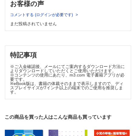
お客様の声
診断がついても；筋痛性脳脊髄炎／慢性疲労
る；5Pアプローチによる多面的な痛みの緩和……平田美佳
症候群の当事者として
④アトピー性皮膚炎と成人移行支援……堀野智史
向井友梨
コメントする (ログインが必要です)
【これからの看護実践】
エフェクチュエーションで人生をドライブ！；看護師が楽しむ未来のつ
まだ投稿されていません
くり方⑤
①アトピー性皮膚炎におけるこどものスキンケアと日常生活指
レモネードの原則；予期せぬ出来事は，あなたの未来を開くヒントにな
導……益子育代
る
②看護職による妊娠期から子育て期への切れ目のないスキンケ
角田ますみ
ア支援……髙橋育子，他
③アトピー性皮膚炎と訪問看護……林奈津子 210
特記事項
④アトピー性皮膚炎の治療における意思決定支援……舟木由乙
世
※ご入金確認後、メールにてご案内するダウンロード方法に
⑤皮膚科でアトピー性皮膚炎の治療を受けるこどもへの看
よりダウンロードしていただくとご使用いただけます。
護……湯口 梓
※コンテンツの使用にあたり、m3.com 電子書籍アプリが必
要です。
【トピック】
※eBook版は、書籍の体裁そのままで表示しますので、ディ
①アトピー性皮膚炎と腸内細菌……下条直樹
スプレイサイズが7インチ以上の端末でのご使用を推奨しま
す。
②アトピー性皮膚炎と環境……小田嶋博
連載
心が歌えば，世界が揺れる
レッドライン
この商品を買った人はこんな商品も買っています
佐藤聡美
むかしといまを繋ぐ知恵；故事・ことわざ・名言をたずねて㊸
苦は楽の種；苦労することこそが幸福のもとである