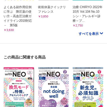
向井友梨
エフェクチュエーションで人生をドライブ！；看護師が楽しむ未
よくある副作用症例
術前休薬クイックリ
治療 CHIRYO 2022年
来のつくり方⑤
に学ぶ 降圧薬の使
ファレンス
10月 Vol.104 No.10
い方－高血圧治療ガ
シン・アレルギー診
レモネードの原則；予期せぬ出来事は，あなたの未来を開くヒ
￥3,850
イドライン2019対応
療～プ...
ントになる
－ 第5版
￥2,750
角田ますみ
￥3,630
すべてを表示
この商品に関連する商品