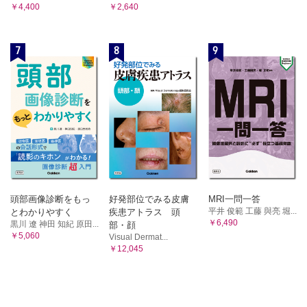
￥4,400
￥2,640
7
8
9
頭部画像診断をもっ
好発部位でみる皮膚
MRI一問一答
平井 俊範 工藤 與亮 堀...
とわかりやすく
疾患アトラス 頭
￥6,490
黒川 遼 神田 知紀 原田...
部・顔
￥5,060
Visual Dermat...
￥12,045