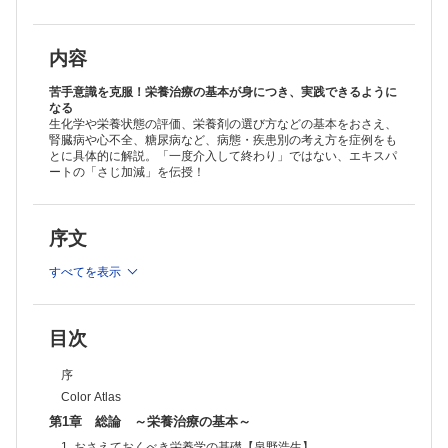
5. 経口摂取【西田 香，栗原美香，竹林克士】
6. 経管栄養【福勢麻結子，宮澤 靖】
7. 経静脈栄養【神谷貴樹】
8. 腸管不耐と排泄障害 ～経管栄養，いつはじめてどう増やす？【村
内容
橋志門】
9. 栄養とリハビリテーション【村田裕康，松嶋真哉】
苦手意識を克服！栄養治療の基本が身につき、実践できるように
第2章 各論 ～栄養治療の実践～
なる
生化学や栄養状態の評価、栄養剤の選び方などの基本をおさえ、
1. るいそうと栄養【齋藤隆弘，吉田 稔】
腎臓病や心不全、糖尿病など、病態・疾患別の考え方を症例をも
2. 褥瘡と栄養【齋藤隆弘，吉田 稔】
とに具体的に解説。「一度介入して終わり」ではない、エキスパ
3. 脳卒中急性期の栄養療法【徳永雄大，小野寺英孝】
ートの「さじ加減」を伝授！
4. 誤嚥性肺炎【吉松由貴】
5. 慢性閉塞性肺疾患（COPD）【栗山とよ子】
6. 肺がん ～高齢肺がん患者さんへの栄養サポート【上島順子】
7. 心不全・急性冠症候群【鈴木規雄】
序文
8. 腎臓病【宮島 功】
9. 消化器・肝胆膵疾患【山本憲彦】
すべてを表示
10. 周術期の栄養管理【松井亮太】
11. 敗血症性ショック（重症患者）【中村謙介】
12. 肥満と糖尿病【森内昭江，有森春香】
目次
13. 子ども【後藤悠大，橋詰直樹】
索引
序
執筆者一覧
Color Atlas
第1章 総論 ～栄養治療の基本～
1. おさえておくべき栄養学の基礎【泉野浩生】