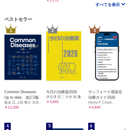
￥5,170
すべてを表示
ベストセラー
1
2
3
Common Diseases
今日の治療薬2026
サンフォード感染症
伊豆津 宏二 今井 靖 桑...
Up to date 改訂2版
治療ガイド2026
￥4,840
板金 広 上田 剛士 矢吹...
Henry F. Cham...
￥13,200
￥4,840
4
5
6