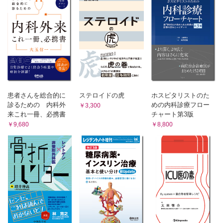
患者さんを総合的に
ステロイドの虎
ホスピタリストのた
診るための 内科外
めの内科診療フロー
￥3,300
来これ一冊、必携書
チャート第3版
￥9,680
￥8,800