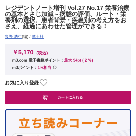
レジデントノート増刊 Vol.27 No.17 栄養治療
の基本とさじ加減～病態の評価、ルート・栄
養剤の選択、患者背景・疾患別の考え方をお
さえ、経過にあわせた管理ができる！
泉野 浩生
(編)
/
羊土社
￥5,170
(税込)
m3.com 電子書籍ポイント：
最大 94pt (
2
%)
m3ポイント：
1%相当
お気に入り登録
カートに入れる