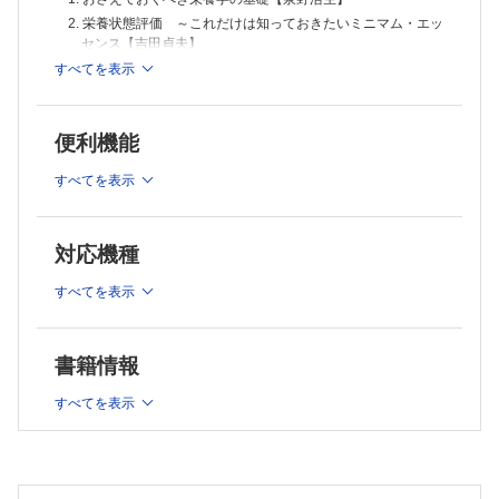
2. 栄養状態評価 ～これだけは知っておきたいミニマム・エッ
センス【吉田貞夫】
3. 栄養投与経路の評価【鈴木信太郎，巽 博臣】
すべてを表示
4. 摂食嚥下の評価【松尾晴代】
5. 経口摂取【西田 香，栗原美香，竹林克士】
便利機能
6. 経管栄養【福勢麻結子，宮澤 靖】
7. 経静脈栄養【神谷貴樹】
すべてを表示
8. 腸管不耐と排泄障害 ～経管栄養，いつはじめてどう増や
す？【村橋志門】
9. 栄養とリハビリテーション【村田裕康，松嶋真哉】
対応機種
第2章 各論 ～栄養治療の実践～
1. るいそうと栄養【齋藤隆弘，吉田 稔】
すべてを表示
2. 褥瘡と栄養【齋藤隆弘，吉田 稔】
3. 脳卒中急性期の栄養療法【徳永雄大，小野寺英孝】
書籍情報
4. 誤嚥性肺炎【吉松由貴】
5. 慢性閉塞性肺疾患（COPD）【栗山とよ子】
すべてを表示
6. 肺がん ～高齢肺がん患者さんへの栄養サポート【上島順
子】
7. 心不全・急性冠症候群【鈴木規雄】
8. 腎臓病【宮島 功】