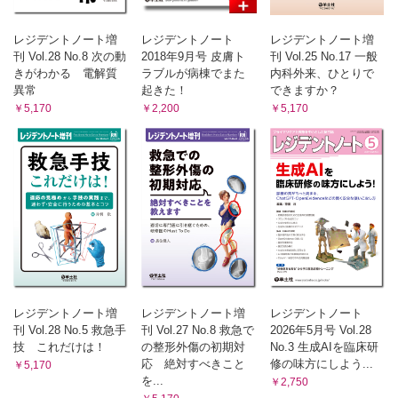
レジデントノート増
レジデントノート
レジデントノート増
刊 Vol.28 No.8 次の動
2018年9月号 皮膚ト
刊 Vol.25 No.17 一般
きがわかる 電解質
ラブルが病棟でまた
内科外来、ひとりで
異常
起きた！
できますか？
￥5,170
￥2,200
￥5,170
レジデントノート増
レジデントノート増
レジデントノート
刊 Vol.28 No.5 救急手
刊 Vol.27 No.8 救急で
2026年5月号 Vol.28
技 これだけは！
の整形外傷の初期対
No.3 生成AIを臨床研
応 絶対すべきこと
修の味方にしよう...
￥5,170
を...
￥2,750