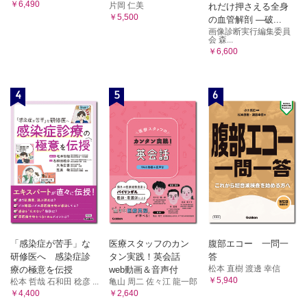
￥6,490
片岡 仁美
れだけ押さえる全身
￥5,500
の血管解剖 ―破...
画像診断実行編集委員
会 森...
￥6,600
4
5
6
「感染症が苦手」な
医療スタッフのカン
腹部エコー 一問一
研修医へ 感染症診
タン実践！英会話
答
松本 直樹 渡邊 幸信
療の極意を伝授
web動画＆音声付
￥5,940
松本 哲哉 石和田 稔彦 ...
亀山 周二 佐々江 龍一郎
￥4,400
￥2,640