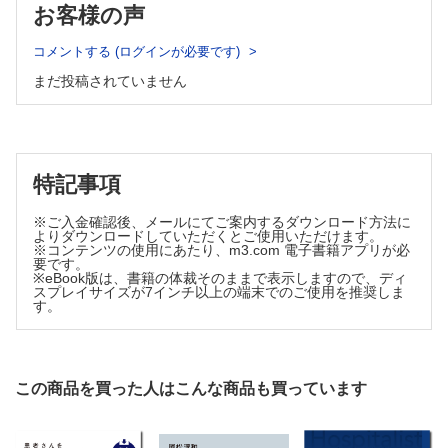
9. 消化器・肝胆膵疾患【山本憲彦】
お客様の声
10. 周術期の栄養管理【松井亮太】
コメントする (ログインが必要です)
11. 敗血症性ショック（重症患者）【中村謙介】
12. 肥満と糖尿病【森内昭江，有森春香】
まだ投稿されていません
13. 子ども【後藤悠大，橋詰直樹】
索引
執筆者一覧
特記事項
※ご入金確認後、メールにてご案内するダウンロード方法に
よりダウンロードしていただくとご使用いただけます。
※コンテンツの使用にあたり、m3.com 電子書籍アプリが必
要です。
※eBook版は、書籍の体裁そのままで表示しますので、ディ
スプレイサイズが7インチ以上の端末でのご使用を推奨しま
す。
この商品を買った人はこんな商品も買っています