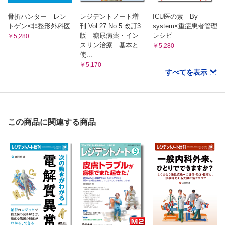
骨折ハンター レン
レジデントノート増
ICU医の素 By
トゲン×非整形外科医
刊 Vol.27 No.5 改訂3
system×重症患者管理
版 糖尿病薬・イン
レシピ
￥5,280
スリン治療 基本と
￥5,280
使...
￥5,170
すべてを表示
この商品に関連する商品