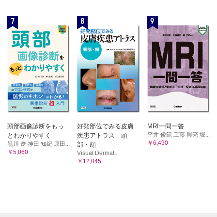
7
8
9
頭部画像診断をもっ
好発部位でみる皮膚
MRI一問一答
平井 俊範 工藤 與亮 堀...
とわかりやすく
疾患アトラス 頭
￥6,490
黒川 遼 神田 知紀 原田...
部・顔
￥5,060
Visual Dermat...
￥12,045