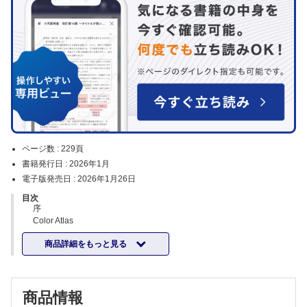
ページ数 :
229頁
書籍発行日 :
2026年1月
電子版発売日 :
2026年1月26日
目次
序
Color Atlas
第1章 総論 ～栄養治療の基本～
商品詳細をもっと見る
1. おさえておくべき栄養学の基礎【泉野浩生】
2. 栄養状態評価 ～これだけは知っておきたいミニマム・エッセンス
【吉田貞夫】
3. 栄養投与経路の評価【鈴木信太郎，巽 博臣】
商品情報
4. 摂食嚥下の評価【松尾晴代】