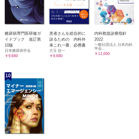
糖尿病専門医研修ガ
患者さんを総合的に
内科救急診療指針
イドブック 改訂第
診るための 内科外
2022
一般社団法人 日本内科
10版
来これ一冊、必携書
学会...
日本糖尿病学会
大玉 信一
￥11,000
￥9,680
￥9,680
10