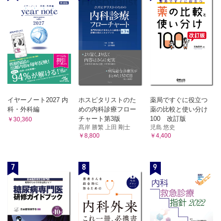
イヤーノート2027 内
ホスピタリストのた
薬局ですぐに役立つ
科・外科編
めの内科診療フロー
薬の比較と使い分け
チャート第3版
100 改訂版
￥30,360
髙岸 勝繁 上田 剛士
児島 悠史
￥8,800
￥4,400
7
8
9