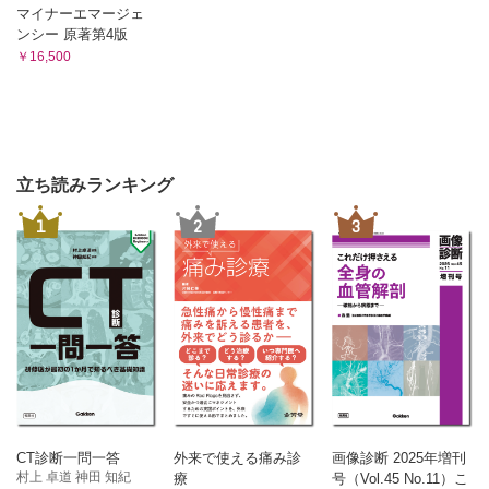
マイナーエマージェ
ンシー 原著第4版
￥16,500
立ち読みランキング
1
2
3
CT診断一問一答
外来で使える痛み診
画像診断 2025年増刊
村上 卓道 神田 知紀
療
号（Vol.45 No.11）こ